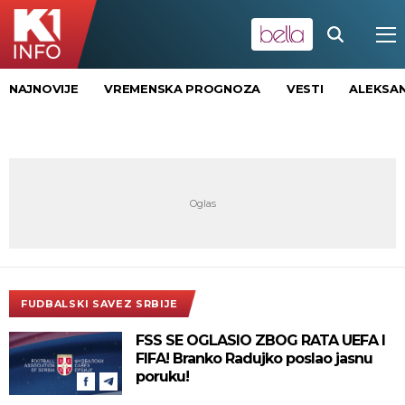
NAJNOVIJE
VREMENSKA PROGNOZA
VESTI
ALEKSAN
FUDBALSKI SAVEZ SRBIJE
FSS SE OGLASIO ZBOG RATA UEFA I
FIFA! Branko Radujko poslao jasnu
poruku!