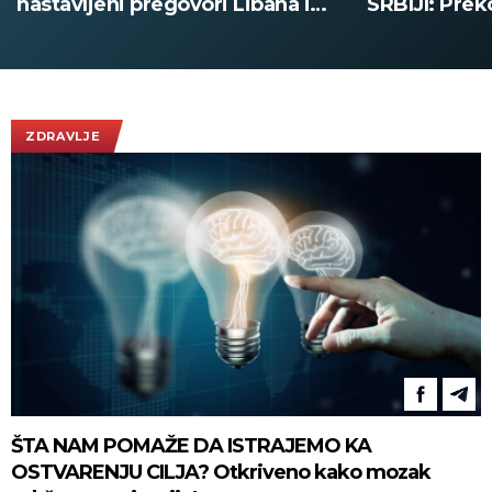
SRBIJI: Preko 3.000 ljudi za
FRANKA BARE
vikend pohrlilo na novi
ispratilo Ka
vidikovac, evo do kada ne
ovacije - po
plaćate ulaz na Kablaru
obilaze plan
ZDRAVLJE
ŠTA NAM POMAŽE DA ISTRAJEMO KA
OSTVARENJU CILJA? Otkriveno kako mozak