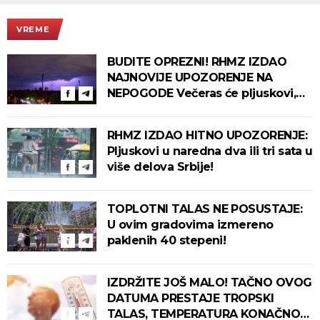
VREME
BUDITE OPREZNI! RHMZ IZDAO
NAJNOVIJE UPOZORENJE NA
NEPOGODE Večeras će pljuskovi,
grmljavina i olujni vetar pogoditi
ove delove zemlje!
RHMZ IZDAO HITNO UPOZORENJE:
Pljuskovi u naredna dva ili tri sata u
više delova Srbije!
TOPLOTNI TALAS NE POSUSTAJE:
U ovim gradovima izmereno
paklenih 40 stepeni!
IZDRŽITE JOŠ MALO! TAČNO OVOG
DATUMA PRESTAJE TROPSKI
TALAS, TEMPERATURA KONAČNO