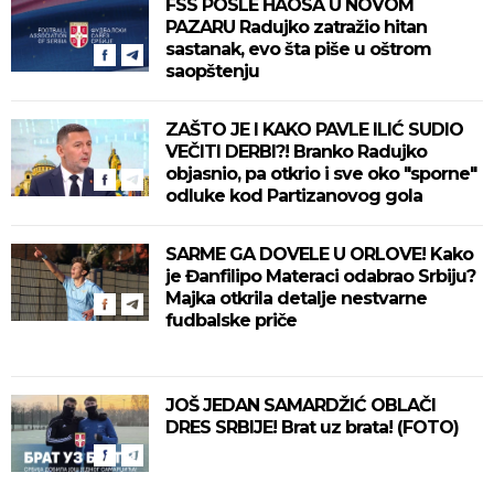
FSS POSLE HAOSA U NOVOM
PAZARU Radujko zatražio hitan
sastanak, evo šta piše u oštrom
saopštenju
ZAŠTO JE I KAKO PAVLE ILIĆ SUDIO
VEČITI DERBI?! Branko Radujko
objasnio, pa otkrio i sve oko "sporne"
odluke kod Partizanovog gola
SARME GA DOVELE U ORLOVE! Kako
je Đanfilipo Materaci odabrao Srbiju?
Majka otkrila detalje nestvarne
fudbalske priče
JOŠ JEDAN SAMARDŽIĆ OBLAČI
DRES SRBIJE! Brat uz brata! (FOTO)