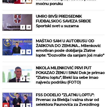
moćnu poruku
UMRO BIVŠI PREDSEDNIK
FUDBALSKOG SAVEZA SRBIJE
Sportski svet u suzama
MAŠTAO SAM U AUTOBUSU OD
ŽARKOVA DO ZEMUNA... Milenković
emotivan posle dobijanja Zlatne
lopte: "Dozvolite da sanjam još malo"
NIKOLA MILENKOVIĆ PRVI PUT
POKAZAO ŽENU I SINA! Dok je primao
"Zlatnu loptu", Bleki iza sebe imao
najveću podršku (FOTO)
FSS DODELIO "ZLATNU LOPTU":
Prvenac za Blekija i važna stvar od
selektora Paunovića za Zvezdinog