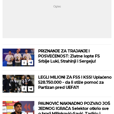
PRIZNANJE ZA TRAJANJE I
POSVEĆENOST: Zlatne lopte FS
Srbije Luki, Strahinji i Sergeju!
LEGLI MILIONI ZA FSS I KSS! Uplaćeno
528.750.000 - da li stiže pomoć za
Partizan pred UEFA?!
PAUNOVIĆ NAKNADNO POZVAO JOŠ
JEDNOG IGRAČA Selektor otkrio sve
o braći Milinković-Savić, Tadiću i