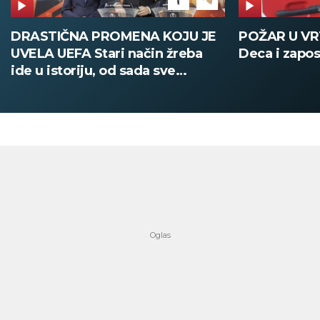
POŽAR U VRTIĆU NA VOŽDOVCU
SINIŠA MAL
Deca i zaposleni evakuisani
DOBIO NAJN
PATIKA Evo k
su posebne 