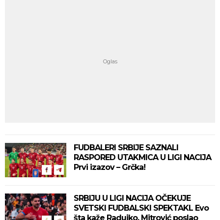
FUDBALERI SRBIJE SAZNALI
RASPORED UTAKMICA U LIGI NACIJA
Prvi izazov – Grčka!
SRBIJU U LIGI NACIJA OČEKUJE
SVETSKI FUDBALSKI SPEKTAKL Evo
šta kaže Radujko, Mitrović poslao