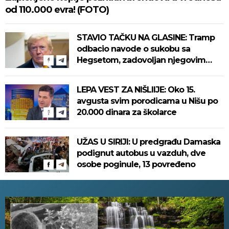
od 110.000 evra! (FOTO)
STAVIO TAČKU NA GLASINE: Tramp
odbacio navode o sukobu sa
Hegsetom, zadovoljan njegovim
radom u Pentagonu
LEPA VEST ZA NIŠLIIJE: Oko 15.
avgusta svim porodicama u Nišu po
20.000 dinara za školarce
UŽAS U SIRIJI: U predgrađu Damaska
podignut autobus u vazduh, dve
osobe poginule, 13 povređeno