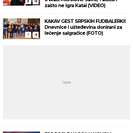
zašto ne igra Katai (VIDEO)
KAKAV GEST SRPSKIH FUDBALERKI!
Dnevnice i ušteđevina donirani za
lečenje saigračice (FOTO)