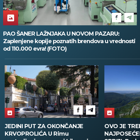
PAO ŠANER LAŽNJAKA U NOVOM PAZARU:
Zaplenjene kopije poznatih brendova u vrednosti
od 110.000 evra! (FOTO)
OVO JE TRENUTNO
MILANO GR
NAJPOSEĆENIJA ATRAKCIJA U
POSLEDNJE