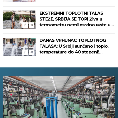
PADA! Meteorolog otkrio kada u
Srbiju stiže zahlađenje!
EKSTREMNI TOPLOTNI TALAS
STEŽE, SRBIJA SE TOPI Živa u
termometru nemilosrdno raste u
ovim gradovima
DANAS VRHUNAC TOPLOTNOG
TALASA: U Srbiji sunčano i toplo,
temperature do 40 stepeni!
Tropska noć pred nama!