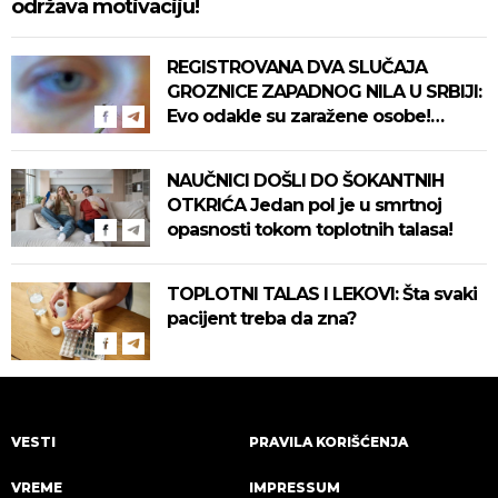
održava motivaciju!
REGISTROVANA DVA SLUČAJA
GROZNICE ZAPADNOG NILA U SRBIJI:
Evo odakle su zaražene osobe!
Pročitajte na vreme savete "Batuta"
za zaštitu!
NAUČNICI DOŠLI DO ŠOKANTNIH
OTKRIĆA Jedan pol je u smrtnoj
opasnosti tokom toplotnih talasa!
TOPLOTNI TALAS I LEKOVI: Šta svaki
pacijent treba da zna?
VESTI
PRAVILA KORIŠĆENJA
VREME
IMPRESSUM