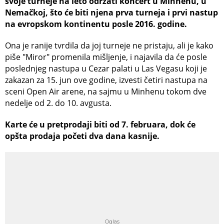
svoje turneje na leto održati koncert u Minhenu, u
Nemačkoj, što će biti njena prva turneja i prvi nastup
na evropskom kontinentu posle 2016. godine.
Ona je ranije tvrdila da joj turneje ne pristaju, ali je kako
piše "Miror" promenila mišljenje, i najavila da će posle
poslednjeg nastupa u Cezar palati u Las Vegasu koji je
zakazan za 15. jun ove godine, izvesti četiri nastupa na
sceni Open Air arene, na sajmu u Minhenu tokom dve
nedelje od 2. do 10. avgusta.
Karte će u pretprodaji biti od 7. februara, dok će
opšta prodaja početi dva dana kasnije.