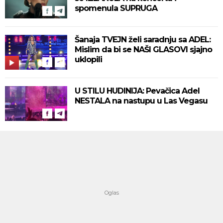
spomenula SUPRUGA
Šanaja TVEJN želi saradnju sa ADEL:
Mislim da bi se NAŠI GLASOVI sjajno
uklopili
U STILU HUDINIJA: Pevačica Adel
NESTALA na nastupu u Las Vegasu