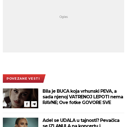
POVEZANE VESTI
Bila je BUCA koja vrhunski PEVA, a
sada njenoj VATRENOJ LEPOTI nema
RAVNE; Ove fotke GOVORE SVE
Adel se UDALA u tajnosti? Pevačica
se IZLANULA na koncertu i