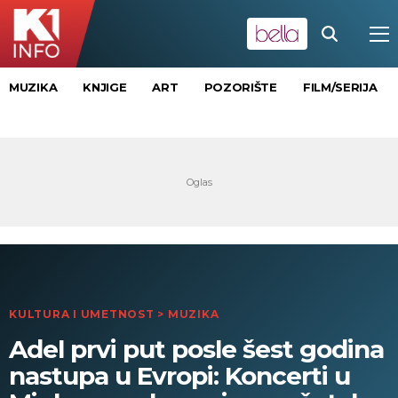
MUZIKA
KNJIGE
ART
POZORIŠTE
FILM/SERIJA
KULTURA I UMETNOST
>
MUZIKA
Adel prvi put posle šest godina
nastupa u Evropi: Koncerti u