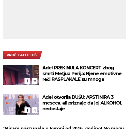
PROČITAJTE JOŠ
Adel PREKINULA KONCERT zbog
smrti Metjua Perija: Njene emotivne
reči RASPLAKALE su mnoge
Adel otvorila DUŠU: APSTINIRA 3
meseca, ali priznaje da joj ALKOHOL
nedostaje
"
Nisam nastupala u Evropi od 2016. godine! Ne mogu