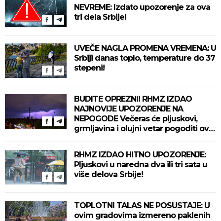
NEVREME: Izdato upozorenje za ova
tri dela Srbije!
UVEČE NAGLA PROMENA VREMENA: U
Srbiji danas toplo, temperature do 37
stepeni!
BUDITE OPREZNI! RHMZ IZDAO
NAJNOVIJE UPOZORENJE NA
NEPOGODE Večeras će pljuskovi,
grmljavina i olujni vetar pogoditi ove
delove zemlje!
RHMZ IZDAO HITNO UPOZORENJE:
Pljuskovi u naredna dva ili tri sata u
više delova Srbije!
TOPLOTNI TALAS NE POSUSTAJE: U
ovim gradovima izmereno paklenih