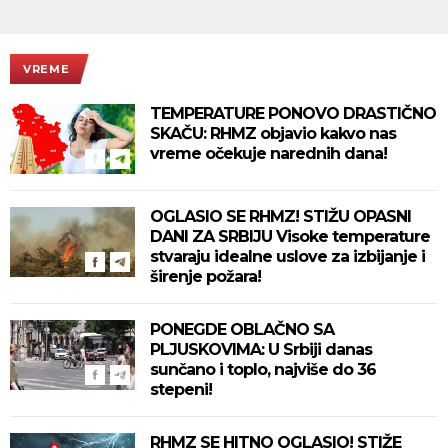
VREME
TEMPERATURE PONOVO DRASTIČNO
SKAČU: RHMZ objavio kakvo nas
vreme očekuje narednih dana!
OGLASIO SE RHMZ! STIŽU OPASNI
DANI ZA SRBIJU Visoke temperature
stvaraju idealne uslove za izbijanje i
širenje požara!
PONEGDE OBLAČNO SA
PLJUSKOVIMA: U Srbiji danas
sunčano i toplo, najviše do 36
stepeni!
RHMZ SE HITNO OGLASIO! STIŽE