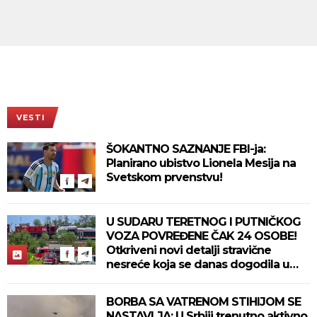
VESTI
ŠOKANTNO SAZNANJE FBI-ja:
Planirano ubistvo Lionela Mesija na
Svetskom prvenstvu!
U SUDARU TERETNOG I PUTNIČKOG
VOZA POVREĐENE ČAK 24 OSOBE!
Otkriveni novi detalji stravične
nesreće koja se danas dogodila u
Bjelovaru! (FOTO)
BORBA SA VATRENOM STIHIJOM SE
NASTAVLJA: U Srbiji trenutno aktivno