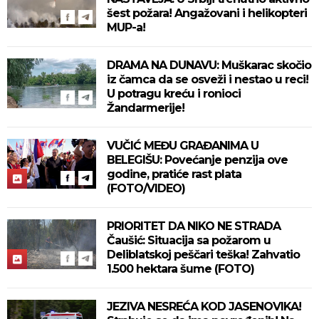
šest požara! Angažovani i helikopteri
MUP-a!
DRAMA NA DUNAVU: Muškarac skočio
iz čamca da se osveži i nestao u reci!
U potragu kreću i ronioci
Žandarmerije!
VUČIĆ MEĐU GRAĐANIMA U
BELEGIŠU: Povećanje penzija ove
godine, pratiće rast plata
(FOTO/VIDEO)
PRIORITET DA NIKO NE STRADA
Čaušić: Situacija sa požarom u
Deliblatskoj peščari teška! Zahvatio
1.500 hektara šume (FOTO)
JEZIVA NESREĆA KOD JASENOVIKA!