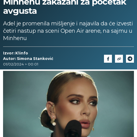
Minhenu zakazani za početak
avgusta
Adel je promenila mišljenje i najavila da će izvesti
četiri nastup na sceni Open Air arene, na sajmu u
Minhenu
Izvor: K1info
Autor: Simona Stanković
01/02/2024 > 00:01