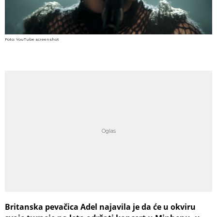
Foto: YouTube screenshot
Britanska pevačica Adel najavila je da će u okviru