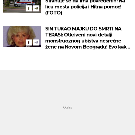
Strahuje se da ima povređenih! Na
licu mesta policija i Hitna pomoć!
(FOTO)
SIN TUKAO MAJKU DO SMRTI NA
TERASI: Otkriveni novi detalji
monstruoznog ubistva nesrećne
žene na Novom Beogradu! Evo kako
se ubica branio!