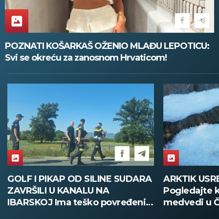
POZNATI KOŠARKAŠ OŽENIO MLAĐU LEPOTICU:
Svi se okreću za zanosnom Hrvaticom!
GOLF I PIKAP OD SILINE SUDARA
ARKTIK USR
ZAVRŠILI U KANALU NA
Pogledajte k
IBARSKOJ Ima teško povređenih!
medvedi u Č
(FOTO+VIDEO)
tropskih vru