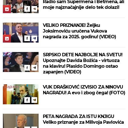
Radio sam Supermena i Betmena, ali
moje najznačajnije delo tek dolazi!
VELIKO PRIZNANJE! Željku
Joksimoviću uručena Vukova
nagrada za 2025. godinu! (VIDEO)
SRPSKO DETE NAJBOLJE NA SVETU!
Upoznajte Davida Božića - virtuoza
na klaviru! Plasido Domingo ostao
zapanjen (VIDEO)
VUK DRAŠKOVIĆ IZVISIO ZA NINOVU
NAGRADU! A evo i zbog čega! (FOTO)
PETA NAGRADA ZA ISTU KNJIGU
Veliko priznanje za Milivoja Pavlovića