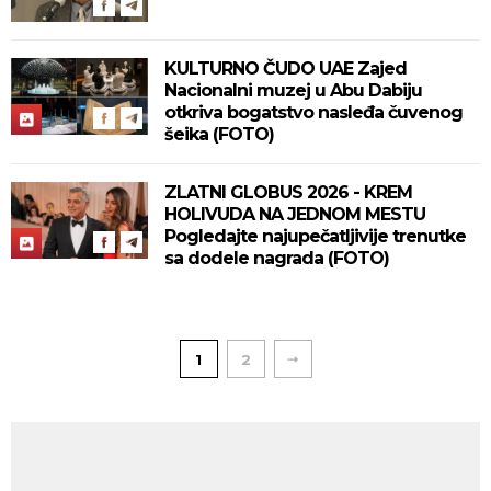
KULTURNO ČUDO UAE Zajed
Nacionalni muzej u Abu Dabiju
otkriva bogatstvo nasleđa čuvenog
šeika (FOTO)
ZLATNI GLOBUS 2026 - KREM
HOLIVUDA NA JEDNOM MESTU
Pogledajte najupečatljivije trenutke
sa dodele nagrada (FOTO)
1
2