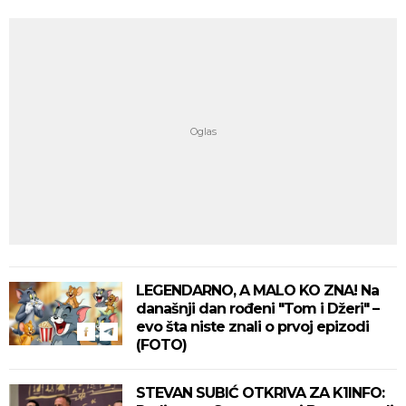
LEGENDARNO, A MALO KO ZNA! Na
današnji dan rođeni "Tom i Džeri" –
evo šta niste znali o prvoj epizodi
(FOTO)
STEVAN SUBIĆ OTKRIVA ZA K1INFO: