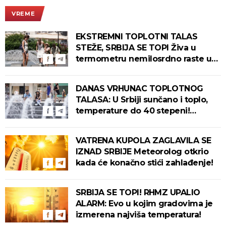
VREME
EKSTREMNI TOPLOTNI TALAS
STEŽE, SRBIJA SE TOPI Živa u
termometru nemilosrdno raste u
ovim gradovima
DANAS VRHUNAC TOPLOTNOG
TALASA: U Srbiji sunčano i toplo,
temperature do 40 stepeni!
Tropska noć pred nama!
VATRENA KUPOLA ZAGLAVILA SE
IZNAD SRBIJE Meteorolog otkrio
kada će konačno stići zahlađenje!
SRBIJA SE TOPI! RHMZ UPALIO
ALARM: Evo u kojim gradovima je
izmerena najviša temperatura!