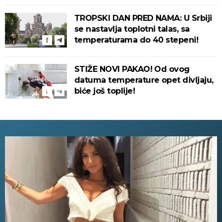
TROPSKI DAN PRED NAMA: U Srbiji
se nastavlja toplotni talas, sa
temperaturama do 40 stepeni!
STIŽE NOVI PAKAO! Od ovog
datuma temperature opet divljaju,
biće još toplije!