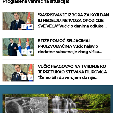
Proglašena vanredna situacija!
"RASPISIVANJE IZBORA ZA KOJI DAN
ILI NEDELJU, NERVOZA OPOZICIJE
SVE VEĆA" Vučić o danima odluke
koji su pred Srbijom
STIŽE POMOĆ SELJACIMA I
PROIZVOĐAČIMA Vučić najavio
dodatne subvencije zbog viška
mleka
VUČIĆ REAGOVAO NA TVRDNJE KO
JE PRETUKAO STEVANA FILIPOVIĆA
"Želeo bih da verujem da nije
politička izmišljotina..."