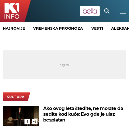
NAJNOVIJE
VREMENSKA PROGNOZA
VESTI
ALEKSAN
KULTURA
Ako ovog leta štedite, ne morate da
sedite kod kuće: Evo gde je ulaz
besplatan