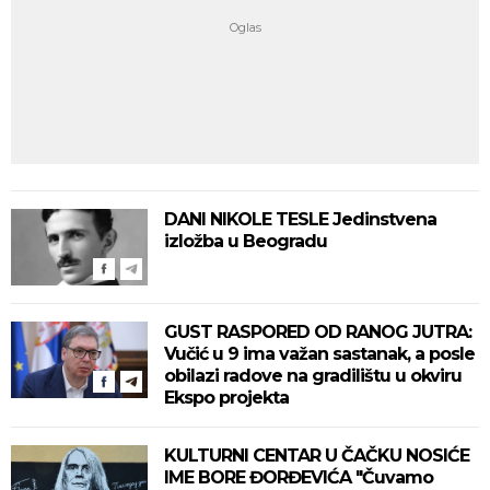
DANI NIKOLE TESLE Jedinstvena
izložba u Beogradu
GUST RASPORED OD RANOG JUTRA:
Vučić u 9 ima važan sastanak, a posle
obilazi radove na gradilištu u okviru
Ekspo projekta
KULTURNI CENTAR U ČAČKU NOSIĆE
IME BORE ĐORĐEVIĆA "Čuvamo