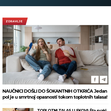
ZDRAVLJE
NAUČNICI DOŠLI DO ŠOKANTNIH OTKRIĆA Jedan
pol je u smrtnoj opasnosti tokom toplotnih talasa!
TOPLOTNI TALAS I LEKOVI: Šta svaki