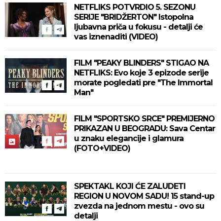
NETFLIKS POTVRDIO 5. SEZONU
SERIJE "BRIDŽERTON" Istopolna
ljubavna priča u fokusu - detalji će
vas iznenaditi (VIDEO)
FILM "PEAKY BLINDERS" STIGAO NA
NETFLIKS: Evo koje 3 epizode serije
morate pogledati pre "The Immortal
Man"
FILM "SPORTSKO SRCE" PREMIJERNO
PRIKAZAN U BEOGRADU: Sava Centar
u znaku elegancije i glamura
(FOTO+VIDEO)
SPEKTAKL KOJI ĆE ZALUDETI
REGION U NOVOM SADU! 15 stand-up
zvezda na jednom mestu - ovo su
detalji