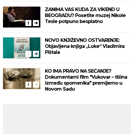
ZANIMA VAS KUDA ZA VIKEND U
BEOGRADU? Posetite muzej Nikole
Tesle potpuno besplatno
NOVO KNJIŽEVNO OSTVARENJE:
Objavljena knjiga „Luke“ Vladimira
Pištala
KO IMA PRAVO NA SEĆANJE?
Dokumentarni film "Vukovar – tišina
između spomenika" premijerno u
Novom Sadu