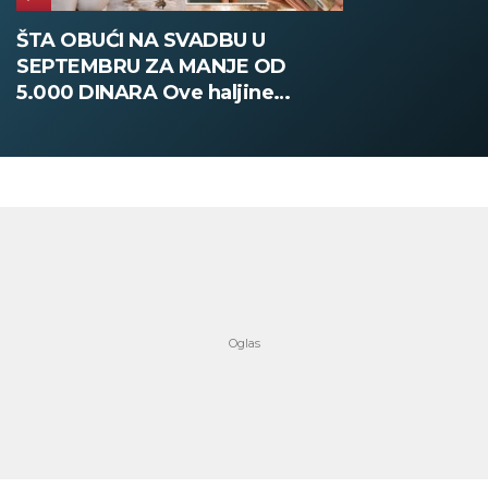
ŠTA OBUĆI NA SVADBU U
SEPTEMBRU ZA MANJE OD
5.000 DINARA Ove haljine
oduzimaju dah, a ne probijaju
budžet (FOTO)