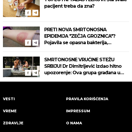
pacijent treba da zna?
PRETI NOVA SMRTONOSNA
EPIDEMIJA "ZEČJA GROZNICA"?
Pojavila se opasna bakterija,
pogledajte kako se prenosi
SMRTONOSNE VRUĆINE STEŽU
SRBIJU! Dr Dimitrijević izdao hitno
upozorenje: Ova grupa građana u
najvećoj opasnosti! (VIDEO)
VESTI
PRAVILA KORIŠĆENJA
VREME
IMPRESSUM
ZDRAVLJE
O NAMA