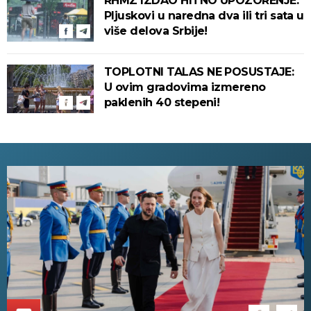
RHMZ IZDAO HITNO UPOZORENJE:
Pljuskovi u naredna dva ili tri sata u
više delova Srbije!
TOPLOTNI TALAS NE POSUSTAJE:
U ovim gradovima izmereno
paklenih 40 stepeni!