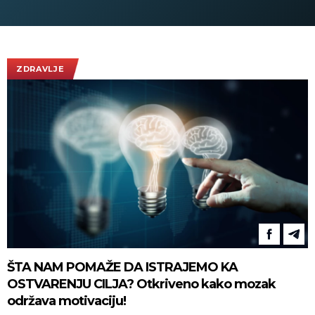
nastupa pozvao Acu Pejovića!
(UZNEMIRUJ
(VIDEO)
ZDRAVLJE
ŠTA NAM POMAŽE DA ISTRAJEMO KA
OSTVARENJU CILJA? Otkriveno kako mozak
održava motivaciju!