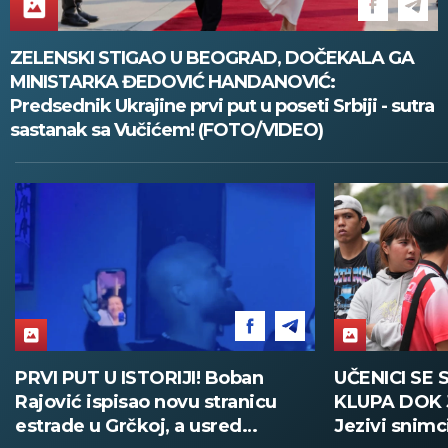
ZELENSKI STIGAO U BEOGRAD, DOČEKALA GA
MINISTARKA ĐEDOVIĆ HANDANOVIĆ:
Predsednik Ukrajine prvi put u poseti Srbiji - sutra
sastanak sa Vučićem! (FOTO/VIDEO)
PRVI PUT U ISTORIJI! Boban
UČENICI SE 
Rajović ispisao novu stranicu
KLUPA DOK 
estrade u Grčkoj, a usred
Jezivi snimc