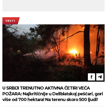
VESTI
U SRBIJI TRENUTNO AKTIVNA ČETIRI VEĆA
POŽARA: Najkritičnije u Deliblatskoj peščari, gori
više od 700 hektara! Na terenu skoro 500 ljudi!