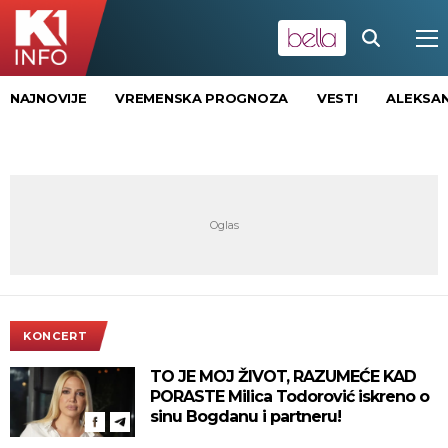
NAJNOVIJE
VREMENSKA PROGNOZA
VESTI
ALEKSAN
KONCERT
TO JE MOJ ŽIVOT, RAZUMEĆE KAD
PORASTE Milica Todorović iskreno o
sinu Bogdanu i partneru!