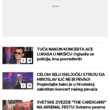
TUČA NAKON KONCERTA ACE
LUKASA U NIKŠIĆU: Oglasila se
policija, ima povređenih
CELOM SELU ISKLJUČILI STRUJU DA
MIROSLAV ILIĆ NE BI PEVAO!
Pogledajte kako je u Hrvatskoj
sabotiran koncert našeg pevača
SVETSKE ZVEZDE "THE CARDIGANS"
NA ARSENAL FESTU: Sviramo pesme