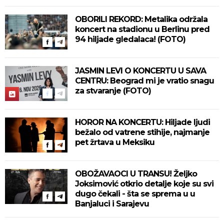
OBORILI REKORD: Metalika održala
koncert na stadionu u Berlinu pred
94 hiljade gledalaca! (FOTO)
JASMIN LEVI O KONCERTU U SAVA
CENTRU: Beograd mi je vratio snagu
za stvaranje (FOTO)
HOROR NA KONCERTU: Hiljade ljudi
bežalo od vatrene stihije, najmanje
pet žrtava u Meksiku
OBOŽAVAOCI U TRANSU! Željko
Joksimović otkrio detalje koje su svi
dugo čekali - šta se sprema u u
Banjaluci i Sarajevu