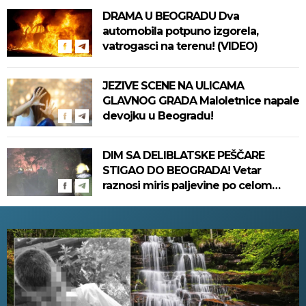
DRAMA U BEOGRADU Dva
automobila potpuno izgorela,
vatrogasci na terenu! (VIDEO)
JEZIVE SCENE NA ULICAMA
GLAVNOG GRADA Maloletnice napale
devojku u Beogradu!
DIM SA DELIBLATSKE PEŠČARE
STIGAO DO BEOGRADA! Vetar
raznosi miris paljevine po celom
gradu, ne može da se diše! (VIDEO)