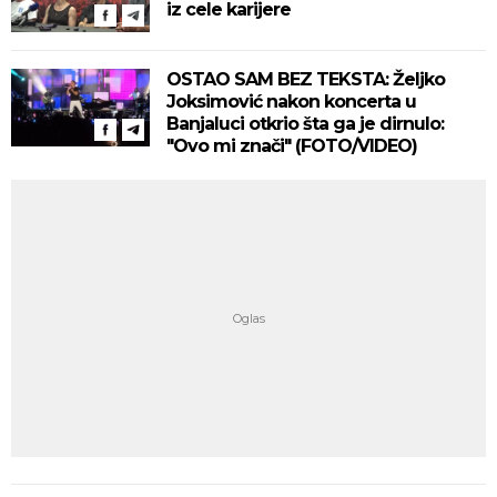
iz cele karijere
OSTAO SAM BEZ TEKSTA: Željko
Joksimović nakon koncerta u
Banjaluci otkrio šta ga je dirnulo:
"Ovo mi znači" (FOTO/VIDEO)