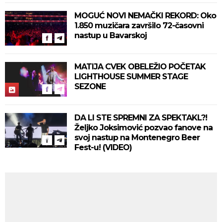
MOGUĆ NOVI NEMAČKI REKORD: Oko
1.850 muzičara završilo 72-časovni
nastup u Bavarskoj
MATIJA CVEK OBELEŽIO POČETAK
LIGHTHOUSE SUMMER STAGE
SEZONE
DA LI STE SPREMNI ZA SPEKTAKL?!
Željko Joksimović pozvao fanove na
svoj nastup na Montenegro Beer
Fest-u! (VIDEO)