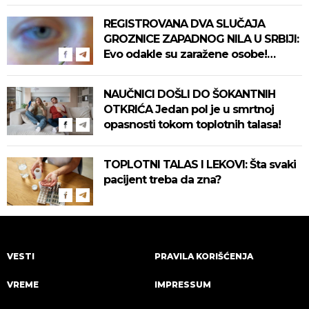
REGISTROVANA DVA SLUČAJA
GROZNICE ZAPADNOG NILA U SRBIJI:
Evo odakle su zaražene osobe!
Pročitajte na vreme savete "Batuta"
za zaštitu!
NAUČNICI DOŠLI DO ŠOKANTNIH
OTKRIĆA Jedan pol je u smrtnoj
opasnosti tokom toplotnih talasa!
TOPLOTNI TALAS I LEKOVI: Šta svaki
pacijent treba da zna?
VESTI
PRAVILA KORIŠĆENJA
VREME
IMPRESSUM