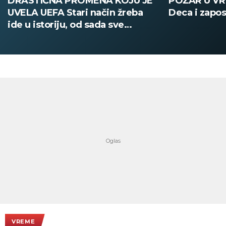
DRASTIČNA PROMENA KOJU JE
POŽAR U V
UVELA UEFA Stari način žreba
Deca i zapos
ide u istoriju, od sada sve
digitalno
VREME