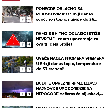
PONEGDE OBLAČNO SA
PLJUSKOVIMA: U Srbiji danas
sunčano i toplo, najviše do 36
stepeni!
RHMZ SE HITNO OGLASIO! STIŽE
NEVREME: Izdato upozorenje za
ova tri dela Srbije!
UVEČE NAGLA PROMENA VREMENA:
U Srbiji danas toplo, temperature
do 37 stepeni!
BUDITE OPREZNI! RHMZ IZDAO
NAJNOVIJE UPOZORENJE NA
NEPOGODE Večeras će pljuskovi,
grmljavina i olujni vetar pogoditi
ove delove zemlje!