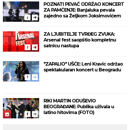
POZNATI PEVAČ ODRŽAO KONCERT
ZA PAMĆENJE: Banjaluka pevala
zajedno sa Željkom Joksimovićem
ZA LJUBITELJE TVRĐEG ZVUKA:
Arsenal fest saopštio kompletnu
satnicu nastupa
"ZAPALIO" UŠĆE: Leni Kravic održao
spektakularan koncert u Beogradu
RIKI MARTIN ODUŠEVIO
BEOGRAĐANE: Publika uživala u
latino hitovima (FOTO)