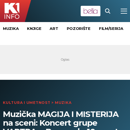
MUZIKA
KNJIGE
ART
POZORIŠTE
FILM/SERIJA
KULTURA I UMETNOST
>
MUZIKA
Muzička MAGIJA I MISTERIJA
na sceni: Koncert grupe