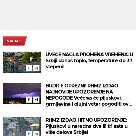
VREME
UVEČE NAGLA PROMENA VREMENA: U
Srbiji danas toplo, temperature do 37
stepeni!
BUDITE OPREZNI! RHMZ IZDAO
NAJNOVIJE UPOZORENJE NA
NEPOGODE Večeras će pljuskovi,
grmljavina i olujni vetar pogoditi ove
delove zemlje!
RHMZ IZDAO HITNO UPOZORENJE:
Pljuskovi u naredna dva ili tri sata u
više delova Srbije!