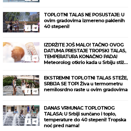
TOPLOTNI TALAS NE POSUSTAJE: U
ovim gradovima izmereno paklenih
40 stepeni!
IZDRŽITE JOŠ MALO! TAČNO OVOG
DATUMA PRESTAJE TROPSKI TALAS,
TEMPERATURA KONAČNO PADA!
Meteorolog otkrio kada u Srbiju stiže
zahlađenje!
EKSTREMNI TOPLOTNI TALAS STEŽE,
SRBIJA SE TOPI Živa u termometru
nemilosrdno raste u ovim gradovima
DANAS VRHUNAC TOPLOTNOG
TALASA: U Srbiji sunčano i toplo,
temperature do 40 stepeni! Tropska
noć pred nama!