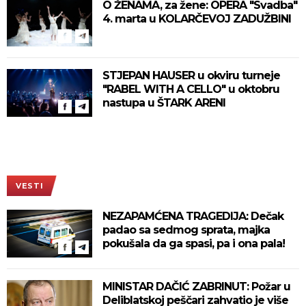
O ŽENAMA, za žene: OPERA "Svadba"
4. marta u KOLARČEVOJ ZADUŽBINI
STJEPAN HAUSER u okviru turneje
"RABEL WITH A CELLO" u oktobru
nastupa u ŠTARK ARENI
VESTI
NEZAPAMĆENA TRAGEDIJA: Dečak
padao sa sedmog sprata, majka
pokušala da ga spasi, pa i ona pala!
MINISTAR DAČIĆ ZABRINUT: Požar u
Deliblatskoj peščari zahvatio je više