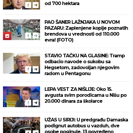
od 700 hektara
PAO ŠANER LAŽNJAKA U NOVOM
PAZARU: Zaplenjene kopije poznatih
brendova u vrednosti od 110.000
evra! (FOTO)
STAVIO TAČKU NA GLASINE: Tramp
odbacio navode o sukobu sa
Hegsetom, zadovoljan njegovim
radom u Pentagonu
LEPA VEST ZA NIŠLIJE: Oko 15.
avgusta svim porodicama u Nišu po
20.000 dinara za školarce
UŽAS U SIRIJI: U predgrađu Damaska
podignut autobus u vazduh, dve
osobe poginule, 13 povređeno