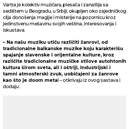
Vartra je kolektiv muzičara, plesača i zanatlija sa
sedištem u Beogradu, u Srbiji, okupljen oko zajedničkog
cilja donošenja magije i misterije na pozornicu kroz
jedinstvenu mešavinu svojih veština, interesovanja i
iskustava.
– Na našu muziku utiču različiti žanrovi, od
tradicionalne balkanske muzike koju karakterišu
spajanje slavenske i orijentalne kulture, kroz
različite tradicionalne muzičke stilove autohtonih
kultura širom sveta, ali i oštriji, industrijski i
tamni atmosferski zvuk, uobičajeni za žanrove
kao što je doom meta
l – otkrivaju iz ovog sastava i
dodaju: