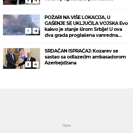
POŽARI NA VIŠE LOKACIJA, U
GAŠENJE SE UKLJUČILA VOJSKA Evo
kakvo je stanje širom Srbije! U ova
dva grada proglašena vanredna
situacija! (VIDEO)
SRDAČAN ISPRAĆAJ: Kozarev se
sastao sa odlazećim ambasadorom
Azerbejdžana