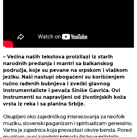
– Većina naših tekstova proizilazi iz starih
narodnih predanja i mantri sa balkanskog
područja, koje su pevane na srpskom i vlaškom
jeziku. Naši nastupi obogaćeni su korišćenjem
ručno rađenih bubnjeva i zvečki glavnog
instrumentaliste i pevača Siniše Gavrića. Ovi
instrumenti su napravljeni od životinjskih koža
vrsta iz reka i sa planina Srbije.
Okupljeni oko zajedničkog interesovanja za neofolk
muziku, slovenski paganizam i spiritualizam generalno,
Vartra je zajednica koja prevazilazi okvire benda. Pored
muzičara, ovoj zajednici pripada širi krug prijatelja