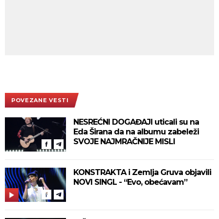
POVEZANE VESTI
NESREĆNI DOGAĐAJI uticali su na
Eda Širana da na albumu zabeleži
SVOJE NAJMRAČNIJE MISLI
KONSTRAKTA i Zemlja Gruva objavili
NOVI SINGL - “Evo, obećavam”