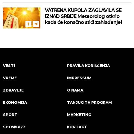
VATRENA KUPOLA ZAGLAVILA SE
IZNAD SRBIJE Meteorolog otkrio
kada će konačno stići zahlađenje!
VESTI
PRAVILA KORIŠĆENJA
VREME
IMPRESSUM
ZDRAVLJE
O NAMA
EKONOMIJA
TANJUG TV PROGRAM
SPORT
MARKETING
SHOWBIZZ
KONTAKT