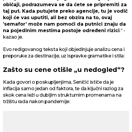
običaji, podrazumeva se da ćete se pripremiti za
taj put. Kada putujete preko agencije, tu je vodič
koji će vas uputiti, ali bez obzira na to, ovaj
’semafor’ može nam pomoći da putnici znaju da
na pojedinim mestima postoje određeni rizici
.“ -
kazao je.
Evo redigovanog teksta koji objedinjuje analizu cena i
preporuke za destinacije, uz ispravke gramatike i stila:
Zašto su cene otišle „u nedogled“?
Kada govori o poskupljenjima, Seničić ističe da je
inflacija samo jedan od faktora, te da ključni razlog za
skok cena leži u dubljim strukturnim promenama na
tržištu rada nakon pandemije: