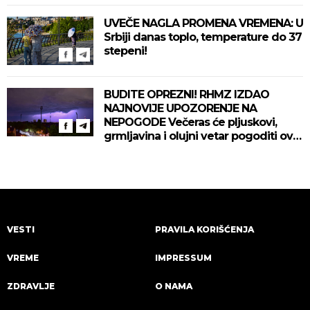
UVEČE NAGLA PROMENA VREMENA: U
Srbiji danas toplo, temperature do 37
stepeni!
BUDITE OPREZNI! RHMZ IZDAO
NAJNOVIJE UPOZORENJE NA
NEPOGODE Večeras će pljuskovi,
grmljavina i olujni vetar pogoditi ove
delove zemlje!
VESTI
PRAVILA KORIŠĆENJA
VREME
IMPRESSUM
ZDRAVLJE
O NAMA