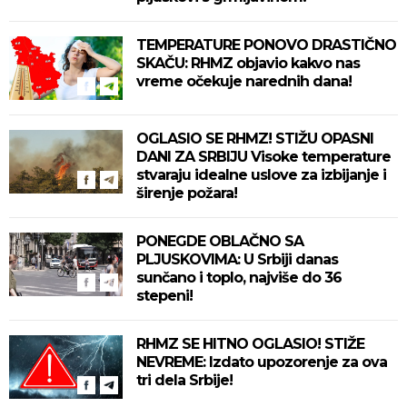
TEMPERATURE PONOVO DRASTIČNO
SKAČU: RHMZ objavio kakvo nas
vreme očekuje narednih dana!
OGLASIO SE RHMZ! STIŽU OPASNI
DANI ZA SRBIJU Visoke temperature
stvaraju idealne uslove za izbijanje i
širenje požara!
PONEGDE OBLAČNO SA
PLJUSKOVIMA: U Srbiji danas
sunčano i toplo, najviše do 36
stepeni!
RHMZ SE HITNO OGLASIO! STIŽE
NEVREME: Izdato upozorenje za ova
tri dela Srbije!