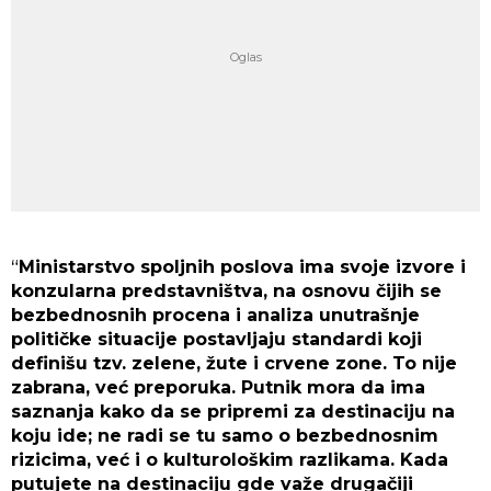
“
Ministarstvo spoljnih poslova ima svoje izvore i
konzularna predstavništva, na osnovu čijih se
bezbednosnih procena i analiza unutrašnje
političke situacije postavljaju standardi koji
definišu tzv. zelene, žute i crvene zone. To nije
zabrana, već preporuka. Putnik mora da ima
saznanja kako da se pripremi za destinaciju na
koju ide; ne radi se tu samo o bezbednosnim
rizicima, već i o kulturološkim razlikama. Kada
putujete na destinaciju gde važe drugačiji