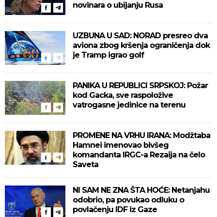
novinara o ubijanju Rusa
UZBUNA U SAD: NORAD presreo dva
aviona zbog kršenja ograničenja dok
je Tramp igrao golf
PANIKA U REPUBLICI SRPSKOJ: Požar
kod Gacka, sve raspoložive
vatrogasne jedinice na terenu
PROMENE NA VRHU IRANA: Modžtaba
Hamnei imenovao bivšeg
komandanta IRGC-a Rezaija na čelo
Saveta
NI SAM NE ZNA ŠTA HOĆE: Netanjahu
odobrio, pa povukao odluku o
povlačenju IDF iz Gaze