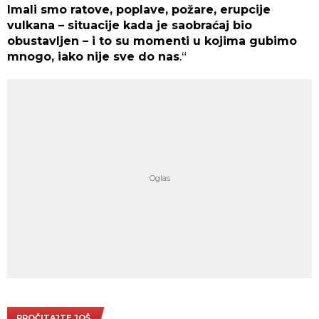
Imali smo ratove, poplave, požare, erupcije
vulkana – situacije kada je saobraćaj bio
obustavljen – i to su momenti u kojima gubimo
mnogo, iako nije sve do nas
.“
PROČITAJTE JOŠ