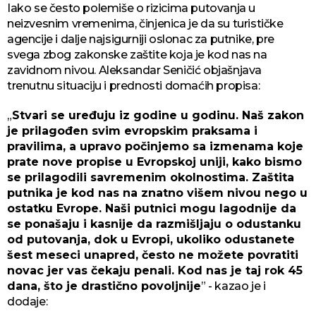
Iako se često polemiše o rizicima putovanja u
neizvesnim vremenima, činjenica je da su turističke
agencije i dalje najsigurniji oslonac za putnike, pre
svega zbog zakonske zaštite koja je kod nas na
zavidnom nivou. Aleksandar Seničić objašnjava
trenutnu situaciju i prednosti domaćih propisa:
„
Stvari se uređuju iz godine u godinu. Naš zakon
je prilagođen svim evropskim praksama i
pravilima, a upravo počinjemo sa izmenama koje
prate nove propise u Evropskoj uniji, kako bismo
se prilagodili savremenim okolnostima. Zaštita
putnika je kod nas na znatno višem nivou nego u
ostatku Evrope. Naši putnici mogu lagodnije da
se ponašaju i kasnije da razmišljaju o odustanku
od putovanja, dok u Evropi, ukoliko odustanete
šest meseci unapred, često ne možete povratiti
novac jer vas čekaju penali. Kod nas je taj rok 45
dana, što je drastično povoljnije
” - kazao je i
dodaje: