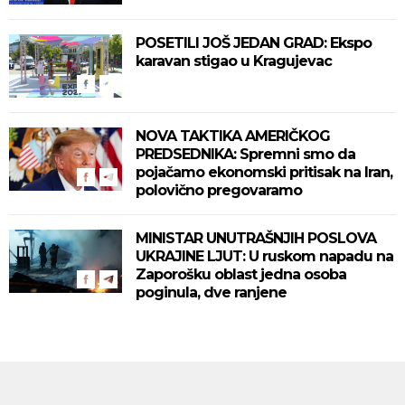
POSETILI JOŠ JEDAN GRAD: Ekspo
karavan stigao u Kragujevac
NOVA TAKTIKA AMERIČKOG
PREDSEDNIKA: Spremni smo da
pojačamo ekonomski pritisak na Iran,
polovično pregovaramo
MINISTAR UNUTRAŠNJIH POSLOVA
UKRAJINE LJUT: U ruskom napadu na
Zaporošku oblast jedna osoba
poginula, dve ranjene