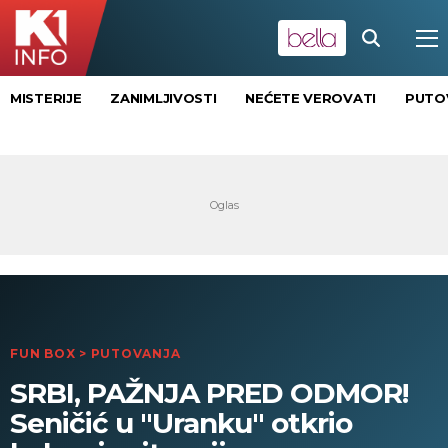
MISTERIJE
ZANIMLJIVOSTI
NEĆETE VEROVATI
PUTO
FUN BOX
>
PUTOVANJA
SRBI, PAŽNJA PRED ODMOR!
Seničić u "Uranku" otkrio