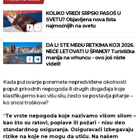
KOLIKO VREDI SRPSKI PASOŠ U
SVETU? Objavljena nova lista
najmoćnijih na svetu
DA LI STE MEĐU RETKIMA KOJI 2026.
NEĆE LETOVATI U ŠPANIJI? Turistička
manija na vrhuncu - ovo još niste
videli!
Kada putovanje poremete nepredviđene okolnosti
poput prirodnih nepogoda ili drugih događaja koje
klasifikujemo kao višu silu, često se postavlja pitanje –
ko snosi troškove?
“
Te vrste nepogoda koje nazivamo višom silom –
kao što su ratovi, poplave ili požari - nisu deo
standardnog osiguranja. Osiguravači izbegavaju
rizike na koje ne mogu da utiču. Na našem