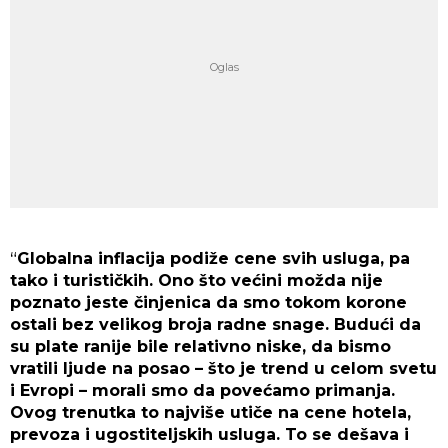
“
Globalna inflacija podiže cene svih usluga, pa
tako i turističkih. Ono što većini možda nije
poznato jeste činjenica da smo tokom korone
ostali bez velikog broja radne snage. Budući da
su plate ranije bile relativno niske, da bismo
vratili ljude na posao – što je trend u celom svetu
i Evropi – morali smo da povećamo primanja.
Ovog trenutka to najviše utiče na cene hotela,
prevoza i ugostiteljskih usluga. To se dešava i