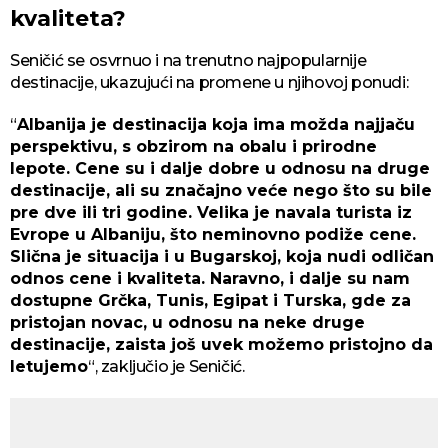
kvaliteta?
Seničić se osvrnuo i na trenutno najpopularnije
destinacije, ukazujući na promene u njihovoj ponudi:
“
Albanija je destinacija koja ima možda najjaču
perspektivu, s obzirom na obalu i prirodne
lepote. Cene su i dalje dobre u odnosu na druge
destinacije, ali su značajno veće nego što su bile
pre dve ili tri godine. Velika je navala turista iz
Evrope u Albaniju, što neminovno podiže cene.
Slična je situacija i u Bugarskoj, koja nudi odličan
odnos cene i kvaliteta. Naravno, i dalje su nam
dostupne Grčka, Tunis, Egipat i Turska, gde za
pristojan novac, u odnosu na neke druge
destinacije, zaista još uvek možemo pristojno da
letujemo
“, zaključio je Seničić.