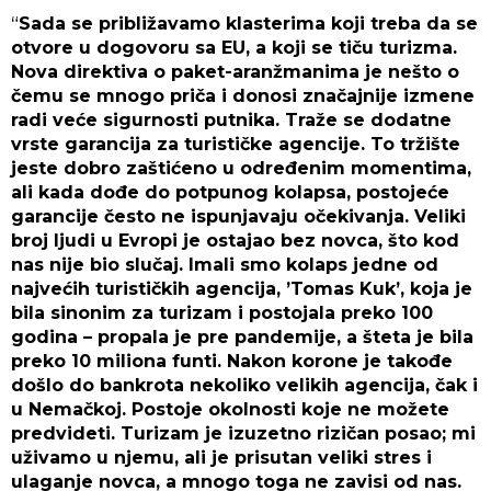
“
Sada se približavamo klasterima koji treba da se
otvore u dogovoru sa EU, a koji se tiču turizma.
Nova direktiva o paket-aranžmanima je nešto o
čemu se mnogo priča i donosi značajnije izmene
radi veće sigurnosti putnika. Traže se dodatne
vrste garancija za turističke agencije. To tržište
jeste dobro zaštićeno u određenim momentima,
ali kada dođe do potpunog kolapsa, postojeće
garancije često ne ispunjavaju očekivanja. Veliki
broj ljudi u Evropi je ostajao bez novca, što kod
nas nije bio slučaj. Imali smo kolaps jedne od
najvećih turističkih agencija, ’Tomas Kuk’, koja je
bila sinonim za turizam i postojala preko 100
godina – propala je pre pandemije, a šteta je bila
preko 10 miliona funti. Nakon korone je takođe
došlo do bankrota nekoliko velikih agencija, čak i
u Nemačkoj. Postoje okolnosti koje ne možete
predvideti. Turizam je izuzetno rizičan posao; mi
uživamo u njemu, ali je prisutan veliki stres i
ulaganje novca, a mnogo toga ne zavisi od nas.