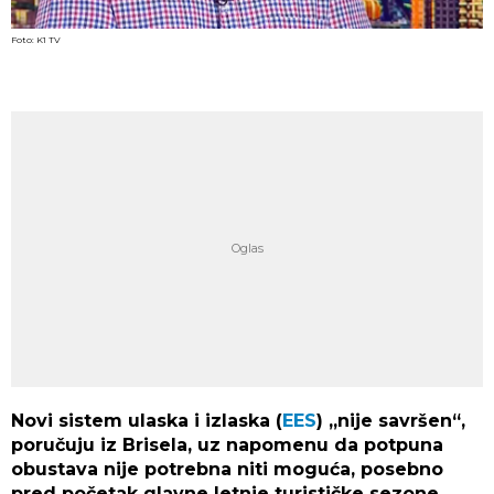
Foto: K1 TV
Novi sistem ulaska i izlaska (
EES
) „nije savršen“,
poručuju iz Brisela, uz napomenu da potpuna
obustava nije potrebna niti moguća, posebno
pred početak glavne letnje turističke sezone.