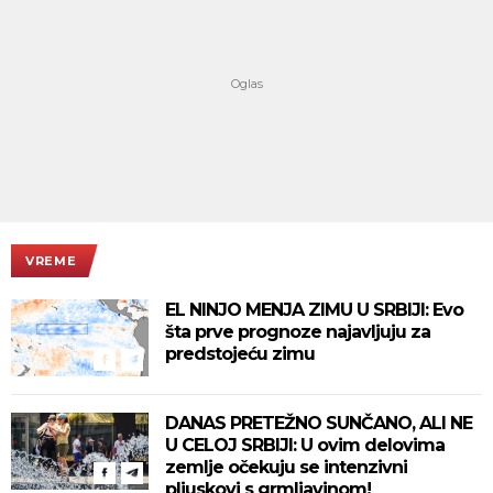
VREME
EL NINJO MENJA ZIMU U SRBIJI: Evo
šta prve prognoze najavljuju za
predstojeću zimu
DANAS PRETEŽNO SUNČANO, ALI NE
U CELOJ SRBIJI: U ovim delovima
zemlje očekuju se intenzivni
pljuskovi s grmljavinom!