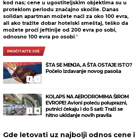
kod nas; cene u ugostiteljskim objektima su u
proteklom periodu značajno skočile. Danas
solidan apartman možete naći za oko 100 evra,
ali ako tražite dobar hotelski smeštaj, teško da
možete proći jeftinije od 200 evra po sobi,
odnosno 100 evra po osobi
.“
PROČITAJTE JOŠ
ŠTA SE MENJA, A ŠTA OSTAJE ISTO?
Počelo izdavanje novog pasoša
KOLAPS NA AERODROMIMA ŠIROM
EVROPE! Avioni poleću poluprazni,
putnici čekaju i do 5 sati: Traži se
hitno ukidanje novih pravila
Gde letovati uz najbolji odnos cene i