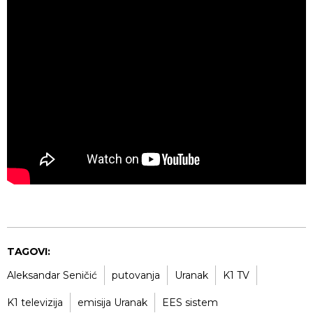
TAGOVI:
Aleksandar Seničić
putovanja
Uranak
K1 TV
K1 televizija
emisija Uranak
EES sistem