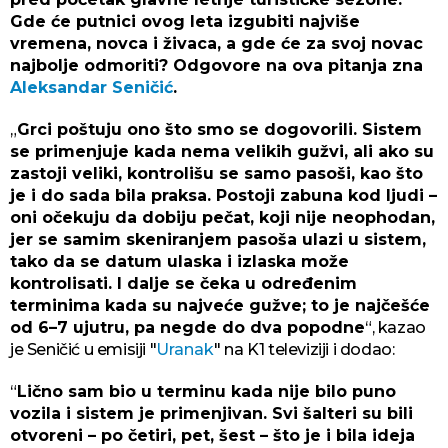
Gde će putnici ovog leta izgubiti najviše
vremena, novca i živaca, a gde će za svoj novac
najbolje odmoriti? Odgovore na ova pitanja zna
Aleksandar Seničić
.
„
Grci poštuju ono što smo se dogovorili. Sistem
se primenjuje kada nema velikih gužvi, ali ako su
zastoji veliki, kontrolišu se samo pasoši, kao što
je i do sada bila praksa. Postoji zabuna kod ljudi –
oni očekuju da dobiju pečat, koji nije neophodan,
jer se samim skeniranjem pasoša ulazi u sistem,
tako da se datum ulaska i izlaska može
kontrolisati. I dalje se čeka u određenim
terminima kada su najveće gužve; to je najčešće
od 6–7 ujutru, pa negde do dva popodne
“, kazao
je Seničić u emisiji "
Uranak
" na K1 televiziji i dodao:
“
Lično sam bio u terminu kada nije bilo puno
vozila i sistem je primenjivan. Svi šalteri su bili
otvoreni – po četiri, pet, šest – što je i bila ideja