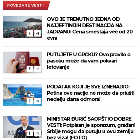
POVEZANE VESTI
OVO JE TRENUTNO JEDNA OD
NAJJEFTINIJIH DESTINACIJA NA
JADRANU: Cena smeštaja već od 20
evra
PUTUJETE U GRČKU? Ovo pravilo o
pasošu može da vam pokvari
letovanje
PODATAK KOJI JE SVE IZNENADIO:
Petina ove nacije ne može da priušti
nedelju dana odmora!
MINISTAR ĐURIĆ SAOPŠTIO DOBRE
VESTI: Potpisan je sporazum, građani
Srbije mogu da putuju u ovu zemlju
bez viza! (FOTO)