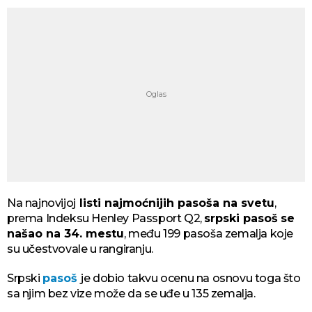
Na najnovijoj
listi najmoćnijih pasoša na svetu
,
prema Indeksu Henley Passport Q2,
srpski pasoš
se
našao na 34. mestu
, među 199 pasoša zemalja koje
su učestvovale u rangiranju.
Srpski
pasoš
je dobio takvu ocenu na osnovu toga što
sa njim bez vize može da se uđe u 135 zemalja.