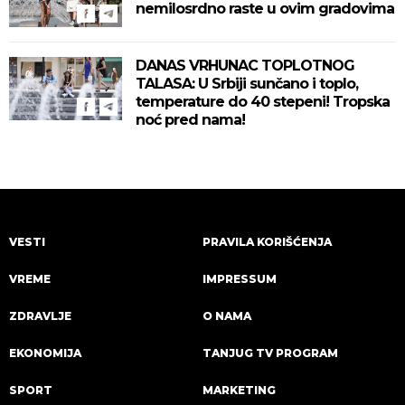
nemilosrdno raste u ovim gradovima
DANAS VRHUNAC TOPLOTNOG
TALASA: U Srbiji sunčano i toplo,
temperature do 40 stepeni! Tropska
noć pred nama!
VESTI
PRAVILA KORIŠĆENJA
VREME
IMPRESSUM
ZDRAVLJE
O NAMA
EKONOMIJA
TANJUG TV PROGRAM
SPORT
MARKETING