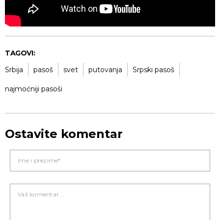
TAGOVI:
Srbija
pasoš
svet
putovanja
Srpski pasoš
najmoćniji pasoši
Ostavite komentar