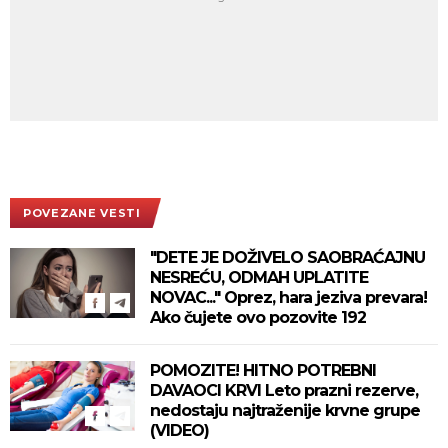
POVEZANE VESTI
"DETE JE DOŽIVELO SAOBRAĆAJNU
NESREĆU, ODMAH UPLATITE
NOVAC..." Oprez, hara jeziva prevara!
Ako čujete ovo pozovite 192
POMOZITE! HITNO POTREBNI
DAVAOCI KRVI Leto prazni rezerve,
nedostaju najtraženije krvne grupe
(VIDEO)