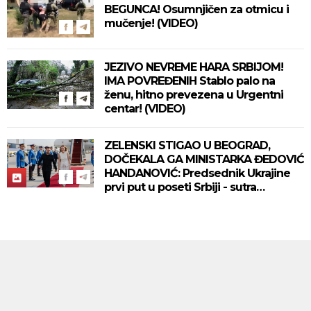
BEGUNCA! Osumnjičen za otmicu i
mučenje! (VIDEO)
JEZIVO NEVREME HARA SRBIJOM!
IMA POVREĐENIH Stablo palo na
ženu, hitno prevezena u Urgentni
centar! (VIDEO)
ZELENSKI STIGAO U BEOGRAD,
DOČEKALA GA MINISTARKA ĐEDOVIĆ
HANDANOVIĆ: Predsednik Ukrajine
prvi put u poseti Srbiji - sutra
sastanak sa Vučićem! (FOTO/VIDEO)