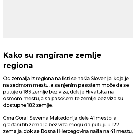
Kako su rangirane zemlje
regiona
Od zemalja iz regiona na listi se našla Slovenija, koja je
na sedmom mestu, a sa njenim pasošem može da se
putuje u 183 zemlje bez viza, dok je Hrvatska na
osmom mestu, a sa pasošem te zemlje bez viza su
dostupne 182 zemlje.
Crna Gora i Severna Makedonija dele 41 mesto, a
građani tih zemalja bez viza mogu da putuju u 127
zemalja, dok se Bosna i Hercegovina našla na 41 mestu,