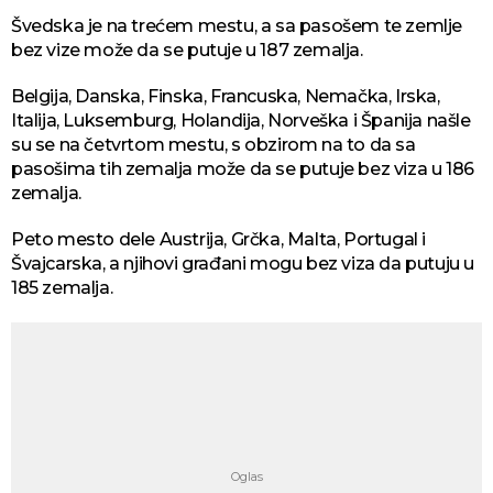
Švedska je na trećem mestu, a sa pasošem te zemlje
bez vize može da se putuje u 187 zemalja.
Belgija, Danska, Finska, Francuska, Nemačka, Irska,
Italija, Luksemburg, Holandija, Norveška i Španija našle
su se na četvrtom mestu, s obzirom na to da sa
pasošima tih zemalja može da se putuje bez viza u 186
zemalja.
Peto mesto dele Austrija, Grčka, Malta, Portugal i
Švajcarska, a njihovi građani mogu bez viza da putuju u
185 zemalja.