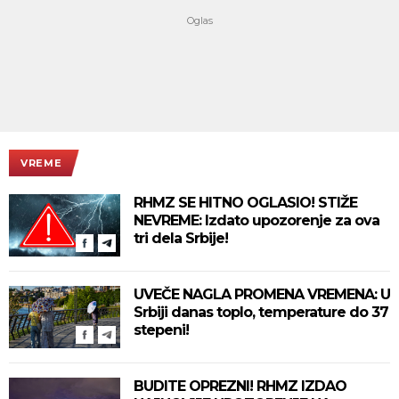
VREME
RHMZ SE HITNO OGLASIO! STIŽE
NEVREME: Izdato upozorenje za ova
tri dela Srbije!
UVEČE NAGLA PROMENA VREMENA: U
Srbiji danas toplo, temperature do 37
stepeni!
BUDITE OPREZNI! RHMZ IZDAO