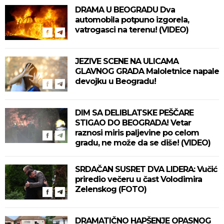
DRAMA U BEOGRADU Dva
automobila potpuno izgorela,
vatrogasci na terenu! (VIDEO)
JEZIVE SCENE NA ULICAMA
GLAVNOG GRADA Maloletnice napale
devojku u Beogradu!
DIM SA DELIBLATSKE PEŠČARE
STIGAO DO BEOGRADA! Vetar
raznosi miris paljevine po celom
gradu, ne može da se diše! (VIDEO)
SRDAČAN SUSRET DVA LIDERA: Vučić
priredio večeru u čast Volodimira
Zelenskog (FOTO)
DRAMATIČNO HAPŠENJE OPASNOG