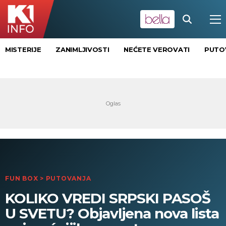
MISTERIJE
ZANIMLJIVOSTI
NEĆETE VEROVATI
PUTO
FUN BOX
>
PUTOVANJA
KOLIKO VREDI SRPSKI PASOŠ
U SVETU? Objavljena nova lista