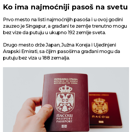
Ko ima najmoćniji pasoš na svetu
Prvo mesto na listi najmoćnijih pasoša i u ovoj godini
zauzeo je Singapur, a građani te zemlje trenutno mogu
bez vize da putuju u ukupno 192 zemlje sveta.
Drugo mesto drže Japan, Južna Koreja i Ujedinjeni
Arapski Emirati, sa čijim pasošima građani mogu da
putuju bez viza u 188 zemalja.