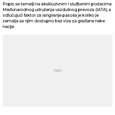
Popis se temelji na ekskluzivnim i službenim podacima
Međunarodnog udruženja vazdušnog prevoza (IATA), a
odlučujući faktor za rangiranje pasoša je koliko je
zemalja sa njim dostupno bez vize za građane neke
nacije.