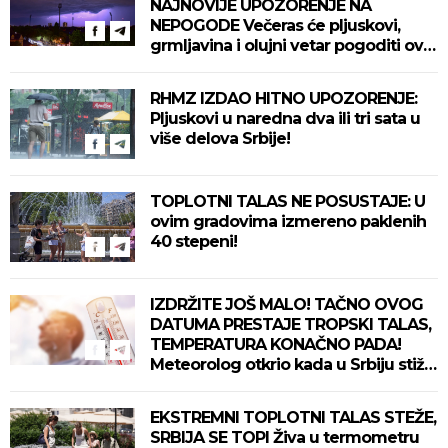
NAJNOVIJE UPOZORENJE NA
NEPOGODE Večeras će pljuskovi,
grmljavina i olujni vetar pogoditi ove
delove zemlje!
RHMZ IZDAO HITNO UPOZORENJE:
Pljuskovi u naredna dva ili tri sata u
više delova Srbije!
TOPLOTNI TALAS NE POSUSTAJE: U
ovim gradovima izmereno paklenih
40 stepeni!
IZDRŽITE JOŠ MALO! TAČNO OVOG
DATUMA PRESTAJE TROPSKI TALAS,
TEMPERATURA KONAČNO PADA!
Meteorolog otkrio kada u Srbiju stiže
zahlađenje!
EKSTREMNI TOPLOTNI TALAS STEŽE,
SRBIJA SE TOPI Živa u termometru