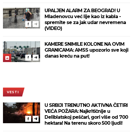
UPALJEN ALARM ZA BEOGRAD! U
Mladenovcu već lije kao iz kabla -
spremite se za jak udar nevremena
(VIDEO)
KAMERE SNIMILE KOLONE NA OVIM
GRANICAMA: AMSS upozorio sve koji
danas kreću na put!
VESTI
U SRBIJI TRENUTNO AKTIVNA ČETIRI
VEĆA POŽARA: Najkritičnije u
Deliblatskoj peščari, gori više od 700
hektara! Na terenu skoro 500 ljudi!