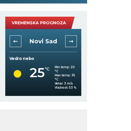
VREMENSKA PROGNOZA
Novi Sad
Niš
Vedro nebo
Vedro nebo
25
29
Min temp:
20
°C
°C
°C
Max temp:
35
°C
Vetar:
3
m/s
%
Vlažnost:
53
%