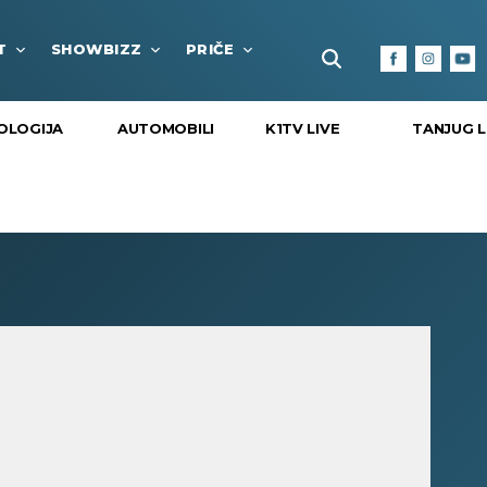
T
SHOWBIZZ
PRIČE
FUN BOX
KULTURA I
K1TV LIVE
TANJUG L
OLOGIJA
AUTOMOBILI