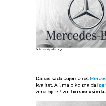
Foto: wikipedia.org
Danas kada čujemo reč
Merce
kvalitet. Ali, malo ko zna da
iza
žena čiji je život bio
sve osim b