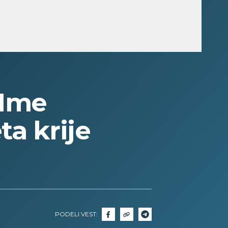
Ime
a krije
PODELI VEST: