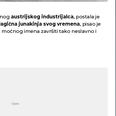
šnog
austrijskog industrijalca
, postala je
ragična junakinja svog vremena
, pisao je
a moćnog imena završiti tako neslavno i