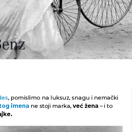
des
, pomislimo na luksuz, snagu i nemački
 tog imena
ne stoji marka,
već žena
– i to
ajke.