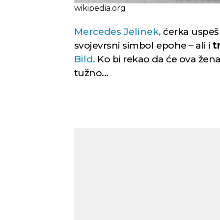
wikipedia.org
Mercedes Jelinek,
ćerka uspe
svojevrsni simbol epohe – ali i
t
Bild.
Ko bi rekao da će ova žen
tužno...