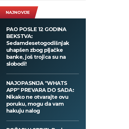
NAJNOVIJE
PAO POSLE 12 GODINA
BEKSTVA:
Sedamdesetogodišnjak
uhapšen zbog pljačke
banke, još trojica su na
slobodi!
NAJOPASNIJA "WHATS
APP" PREVARA DO SADA:
Nikako ne otvarajte ovu
poruku, mogu da vam
hakuju nalog