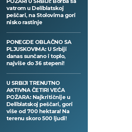
POŽARI U SRBIJI: Borba sa
vatrom u Deliblatskoj
peščari, na Stolovima gori
nisko rastinje
PONEGDE OBLAČNO SA
PLJUSKOVIMA: U Srbiji
danas sunčano i toplo,
najviše do 36 stepeni!
U SRBIJI TRENUTNO
AKTIVNA ČETIRI VEĆA
POŽARA: Najkritičnije u
Deliblatskoj peščari, gori
više od 700 hektara! Na
terenu skoro 500 ljudi!