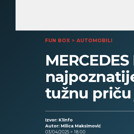
FUN BOX
>
AUTOMOBILI
MERCEDES 
najpoznatij
tužnu priču
Izvor: K1info
Autor: Milica Maksimović
03/04/2025 > 18:00