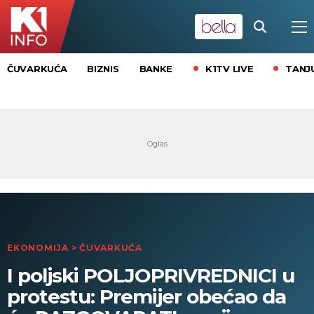
K1TV LIVE
TANJ
ČUVARKUĆA
BIZNIS
BANKE
EKONOMIJA
>
ČUVARKUĆA
I poljski POLJOPRIVREDNICI u
protestu: Premijer obećao da