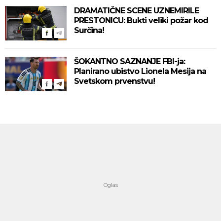
DRAMATIČNE SCENE UZNEMIRILE
PRESTONICU: Bukti veliki požar kod
Surčina!
ŠOKANTNO SAZNANJE FBI-ja:
Planirano ubistvo Lionela Mesija na
Svetskom prvenstvu!