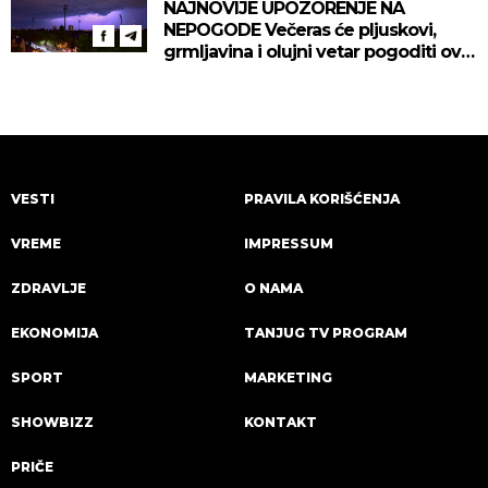
NAJNOVIJE UPOZORENJE NA
NEPOGODE Večeras će pljuskovi,
grmljavina i olujni vetar pogoditi ove
delove zemlje!
VESTI
PRAVILA KORIŠĆENJA
VREME
IMPRESSUM
ZDRAVLJE
O NAMA
EKONOMIJA
TANJUG TV PROGRAM
SPORT
MARKETING
SHOWBIZZ
KONTAKT
PRIČE