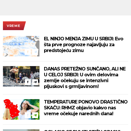
VREME
EL NINJO MENJA ZIMU U SRBIJI: Evo
šta prve prognoze najavljuju za
predstojeću zimu
DANAS PRETEŽNO SUNČANO, ALI NE
U CELOJ SRBIJI: U ovim delovima
zemlje očekuju se intenzivni
pljuskovi s grmljavinom!
TEMPERATURE PONOVO DRASTIČNO
SKAČU: RHMZ objavio kakvo nas
vreme očekuje narednih dana!