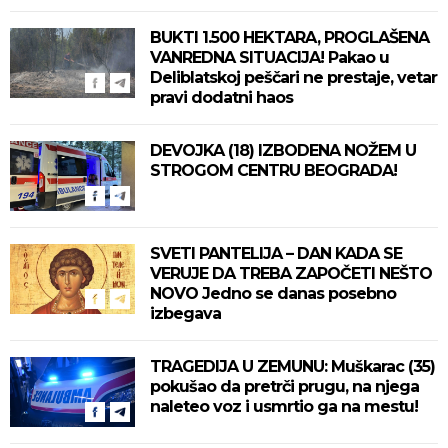
BUKTI 1.500 HEKTARA, PROGLAŠENA
VANREDNA SITUACIJA! Pakao u
Deliblatskoj peščari ne prestaje, vetar
pravi dodatni haos
DEVOJKA (18) IZBODENA NOŽEM U
STROGOM CENTRU BEOGRADA!
SVETI PANTELIJA – DAN KADA SE
VERUJE DA TREBA ZAPOČETI NEŠTO
NOVO Jedno se danas posebno
izbegava
TRAGEDIJA U ZEMUNU: Muškarac (35)
pokušao da pretrči prugu, na njega
naleteo voz i usmrtio ga na mestu!