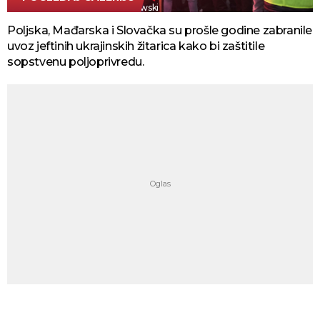
Tanjug/AP Photo/Czarek Sokolowski
Poljska, Mađarska i Slovačka su prošle godine zabranile
uvoz jeftinih ukrajinskih žitarica kako bi zaštitile
sopstvenu poljoprivredu.