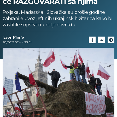
će RAZGOVARATI sa njima
Poljska, Mađarska i Slovačka su prošle godine
zabranile uvoz jeftinih ukrajinskih žitarica kako bi
zaštitile sopstvenu poljoprivredu
Izvor: K1info
28/02/2024 > 23:31