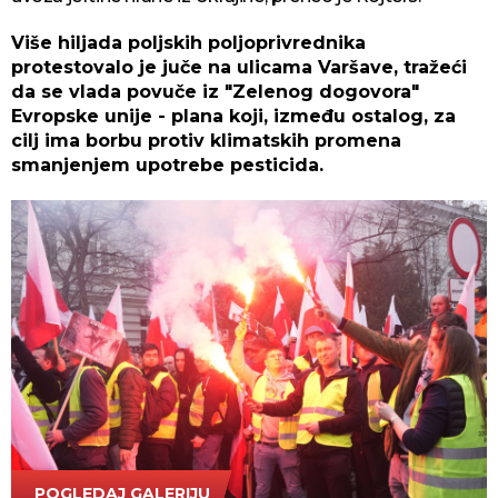
Više hiljada poljskih poljoprivrednika
protestovalo je juče na ulicama Varšave, tražeći
da se vlada povuče iz "Zelenog dogovora"
Evropske unije - plana koji, između ostalog, za
cilj ima borbu protiv klimatskih promena
smanjenjem upotrebe pesticida.
POGLEDAJ GALERIJU