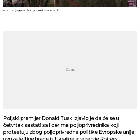
Foto: Tanjug/AP Photo/Czarek Sokolowski
Poljski premijer Donald Tusk izjavio je da će se u
četvrtak sastati sa liderima poljoprivrednika koji
protestuju zbog poljoprivredne politike Evropske unije i
uvoza jeftine hrane iz Ukrajine, preneo je Rojters.