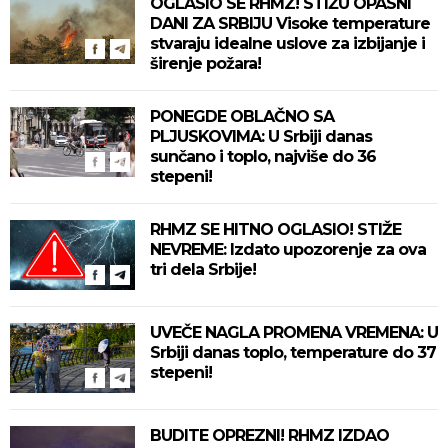
OGLASIO SE RHMZ! STIŽU OPASNI
DANI ZA SRBIJU Visoke temperature
stvaraju idealne uslove za izbijanje i
širenje požara!
PONEGDE OBLAČNO SA
PLJUSKOVIMA: U Srbiji danas
sunčano i toplo, najviše do 36
stepeni!
RHMZ SE HITNO OGLASIO! STIŽE
NEVREME: Izdato upozorenje za ova
tri dela Srbije!
UVEČE NAGLA PROMENA VREMENA: U
Srbiji danas toplo, temperature do 37
stepeni!
BUDITE OPREZNI! RHMZ IZDAO