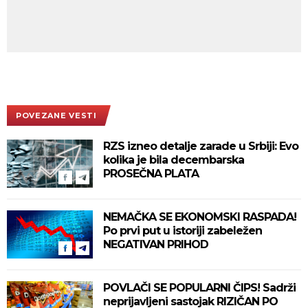
POVEZANE VESTI
RZS izneo detalje zarade u Srbiji: Evo
kolika je bila decembarska
PROSEČNA PLATA
NEMAČKA SE EKONOMSKI RASPADA!
Po prvi put u istoriji zabeležen
NEGATIVAN PRIHOD
POVLAČI SE POPULARNI ČIPS! Sadrži
neprijavljeni sastojak RIZIČAN PO