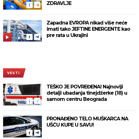
ZDRAVLJE
Zapadna EVROPA nikad više neće
imati tako JEFTINE ENERGENTE kao
pre rata u Ukrajini
VESTI
TEŠKO JE POVREĐENA! Najnoviji
detalji ubadanja tinejdžerke (18) u
samom centru Beograda
PRONAĐENO TELO MUŠKARCA NA
UŠĆU KUPE U SAVU!