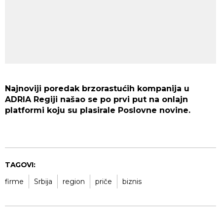
Najnoviji poredak brzorastućih kompanija u
ADRIA Regiji našao se po prvi put na onlajn
platformi koju su plasirale Poslovne novine.
TAGOVI:
firme
Srbija
region
priče
biznis