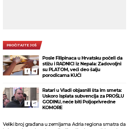
PROČITAJTE JOŠ
Posle Filipinaca u Hrvatsku počeli da
stižu i RADNICI iz Nepala: Zadovoljni
su PLATOM, veći deo šalju
porodicama KUĆI
Ratari u Vladi objasnili šta im smeta:
Uskoro isplata subvencija za PROŠLU
GODINU, neće biti Poljoprivredne
KOMORE
Veliki broj građana u zemljama Adria regiona smatra da