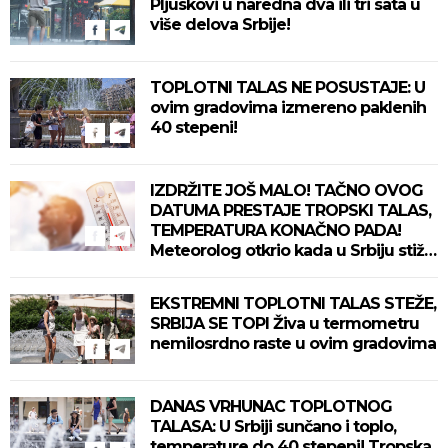
Pljuskovi u naredna dva ili tri sata u
više delova Srbije!
TOPLOTNI TALAS NE POSUSTAJE: U
ovim gradovima izmereno paklenih
40 stepeni!
IZDRŽITE JOŠ MALO! TAČNO OVOG
DATUMA PRESTAJE TROPSKI TALAS,
TEMPERATURA KONAČNO PADA!
Meteorolog otkrio kada u Srbiju stiže
zahlađenje!
EKSTREMNI TOPLOTNI TALAS STEŽE,
SRBIJA SE TOPI Živa u termometru
nemilosrdno raste u ovim gradovima
DANAS VRHUNAC TOPLOTNOG
TALASA: U Srbiji sunčano i toplo,
temperature do 40 stepeni! Tropska