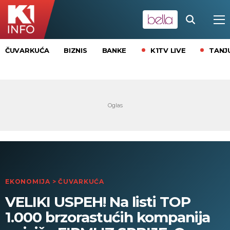
K1TV LIVE
TANJ
ČUVARKUĆA
BIZNIS
BANKE
EKONOMIJA
>
ČUVARKUĆA
VELIKI USPEH! Na listi TOP
1.000 brzorastućih kompanija