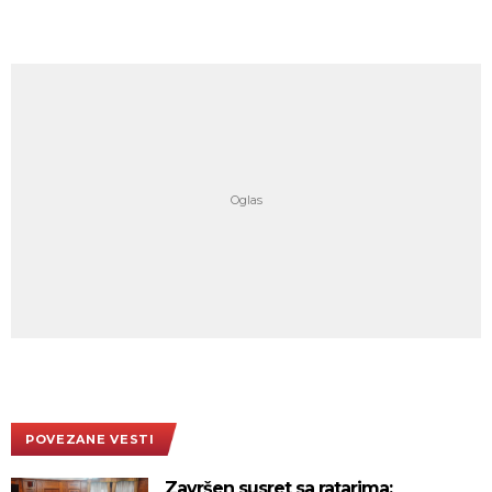
POVEZANE VESTI
Završen susret sa ratarima: