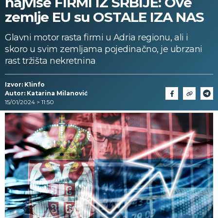
najviše FIRMI IZ SRBIJE: Ove
zemlje EU su OSTALE IZA NAS
Glavni motor rasta firmi u Adria regionu, ali i
skoro u svim zemljama pojedinačno, je ubrzani
rast tržišta nekretnina
Izvor: K1info
Autor: Katarina Milanović
15/01/2024 > 11:50