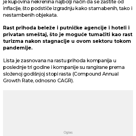
je kupovina nekrenina najbolji način da se zaštite od
inflacije, što podstiče izgradnju kako stamabenih, tako i
nestambenih objekata.
Rast prihoda beleže i putničke agencije i hoteli i
privatan smeštaj, što je moguće tumačiti kao rast
turizma nakon stagnacije u ovom sektoru tokom
pandemije.
Lista je zasnovana na rastu prihoda kompanija u
poslednje tri godine i kompanije su rangirane prema
složenoj godišnjoj stopi rasta (Compound Annual
Growth Rate, odnosno CAGR).