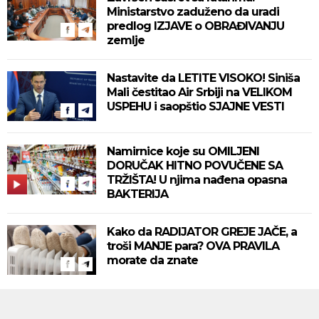
Ministarstvo zaduženo da uradi
predlog IZJAVE o OBRAĐIVANJU
zemlje
Nastavite da LETITE VISOKO! Siniša
Mali čestitao Air Srbiji na VELIKOM
USPEHU i saopštio SJAJNE VESTI
Namirnice koje su OMILJENI
DORUČAK HITNO POVUČENE SA
TRŽIŠTA! U njima nađena opasna
BAKTERIJA
Kako da RADIJATOR GREJE JAČE, a
troši MANJE para? OVA PRAVILA
morate da znate