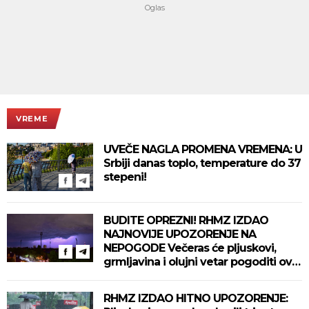
VREME
UVEČE NAGLA PROMENA VREMENA: U
Srbiji danas toplo, temperature do 37
stepeni!
BUDITE OPREZNI! RHMZ IZDAO
NAJNOVIJE UPOZORENJE NA
NEPOGODE Večeras će pljuskovi,
grmljavina i olujni vetar pogoditi ove
delove zemlje!
RHMZ IZDAO HITNO UPOZORENJE: