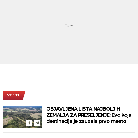
VESTI
OBJAVLJENA LISTA NAJBOLJIH
ZEMALJA ZA PRESELJENJE: Evo koja
destinacija je zauzela prvo mesto