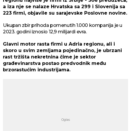
regionu najviše je firmi iz Srbije - 306 preduzeća,
a iza nje se nalaze Hrvatska sa 299 i Slovenija sa
223 firmi, objavile su sarajevske Poslovne novine.
Ukupan zbir prihoda pomenutih 1.000 kompanija je u
2023. godini iznosio 12,9 milijardi evra.
Glavni motor rasta firmi u Adria regionu, ali i
skoro u svim zemljama pojedinačno, je ubrzani
rast tržišta nekretnina čime je sektor
građevinarstva postao predvodnik među
brzorastućim industrijama.