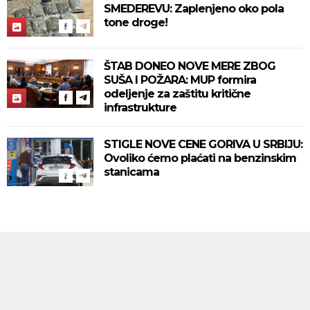
SMEDEREVU: Zaplenjeno oko pola
tone droge!
ŠTAB DONEO NOVE MERE ZBOG
SUŠA I POŽARA: MUP formira
odeljenje za zaštitu kritične
infrastrukture
STIGLE NOVE CENE GORIVA U SRBIJU:
Ovoliko ćemo plaćati na benzinskim
stanicama