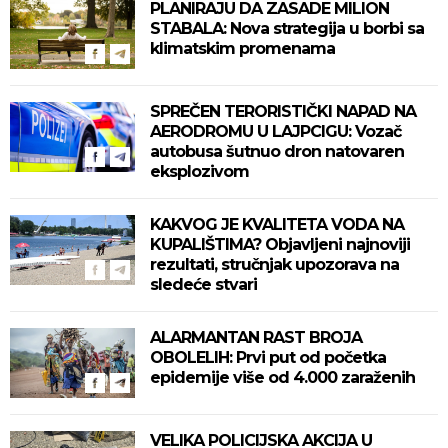
PLANIRAJU DA ZASADE MILION
STABALA: Nova strategija u borbi sa
klimatskim promenama
SPREČEN TERORISTIČKI NAPAD NA
AERODROMU U LAJPCIGU: Vozač
autobusa šutnuo dron natovaren
eksplozivom
KAKVOG JE KVALITETA VODA NA
KUPALIŠTIMA? Objavljeni najnoviji
rezultati, stručnjak upozorava na
sledeće stvari
ALARMANTAN RAST BROJA
OBOLELIH: Prvi put od početka
epidemije više od 4.000 zaraženih
VELIKA POLICIJSKA AKCIJA U