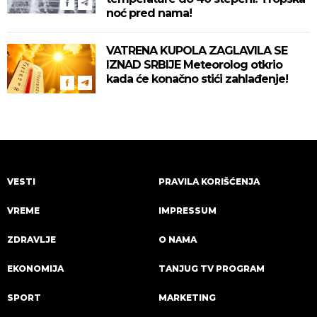
noć pred nama!
VATRENA KUPOLA ZAGLAVILA SE
IZNAD SRBIJE Meteorolog otkrio
kada će konačno stići zahlađenje!
VESTI
PRAVILA KORIŠĆENJA
VREME
IMPRESSUM
ZDRAVLJE
O NAMA
EKONOMIJA
TANJUG TV PROGRAM
SPORT
MARKETING