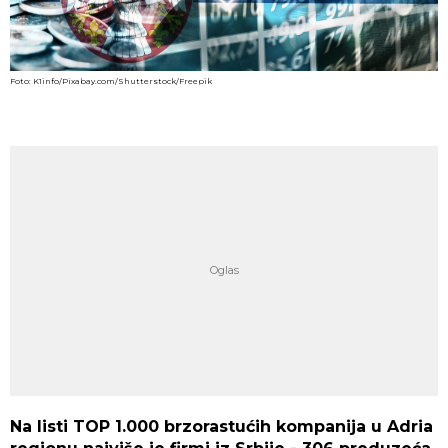
Foto: K1info/Pixabay.com/Shutterstock/Freepik
Na listi TOP 1.000 brzorastućih kompanija u Adria