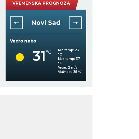
VREMENSKA PROGNOZA
Novi Sad
Niš
Vedro nebo
Mestimično oblačno
31
Min temp:
23
°C
°C
30
°C
Max temp:
37
°C
Vetar:
2
m/s
%
Vlažnost:
35
%