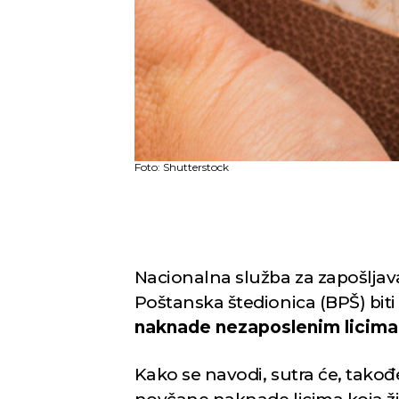
Foto: Shutterstock
Nacionalna služba za zapošljav
Poštanska štedionica (BPŠ) biti
naknade nezaposlenim licima 
Kako se navodi, sutra će, takođ