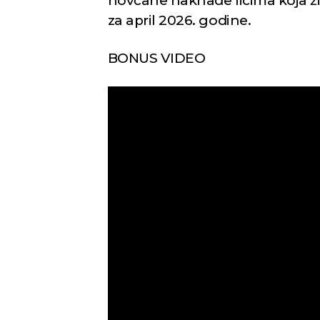
novčane naknade licima koja žive
za april 2026. godine.
BONUS VIDEO