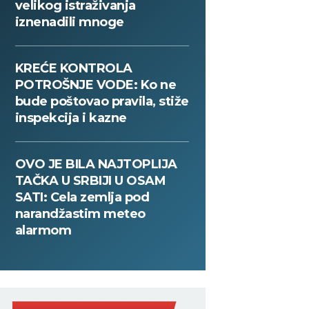
velikog istraživanja
iznenadili mnoge
KREĆE KONTROLA
POTROŠNJE VODE: Ko ne
bude poštovao pravila, stiže
inspekcija i kazne
OVO JE BILA NAJTOPLIJA
TAČKA U SRBIJI U OSAM
SATI: Cela zemlja pod
narandžastim meteo
alarmom