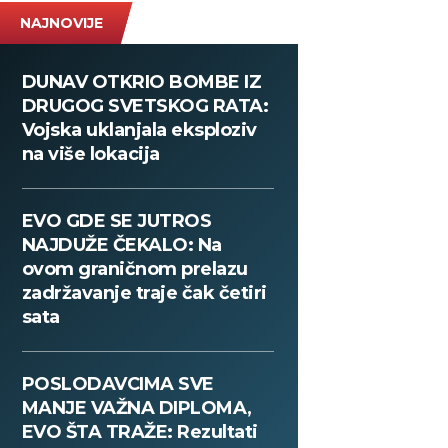
NAJNOVIJE
DUNAV OTKRIO BOMBE IZ
DRUGOG SVETSKOG RATA:
Vojska uklanjala eksploziv
na više lokacija
EVO GDE SE JUTROS
NAJDUŽE ČEKALO: Na
ovom graničnom prelazu
zadržavanje traje čak četiri
sata
POSLODAVCIMA SVE
MANJE VAŽNA DIPLOMA,
EVO ŠTA TRAŽE: Rezultati