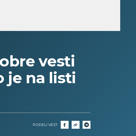
bre vesti
je na listi
PODELI VEST: