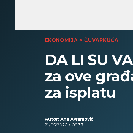
EKONOMIJA
>
ČUVARKUĆA
DA LI SU V
za ove građa
za isplatu
Autor: Ana Avramović
21/05/2026 > 09:37