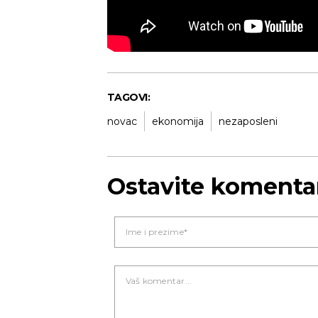
TAGOVI:
novac
ekonomija
nezaposleni
Ostavite komenta