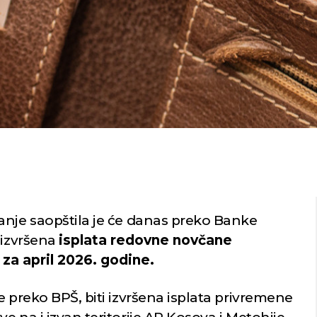
anje saopštila je će danas preko Banke
 izvršena
isplata redovne novčane
za april 2026. godine.
e preko BPŠ, biti izvršena isplata privremene