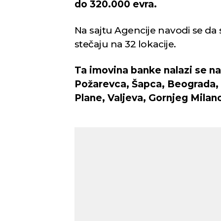
do 320.000 evra.
Na sajtu Agencije navodi se d
stečaju na 32 lokacije.
Ta imovina banke nalazi se na
Požarevca, Šapca, Beograda, S
Plane, Valjeva, Gornjeg Milano