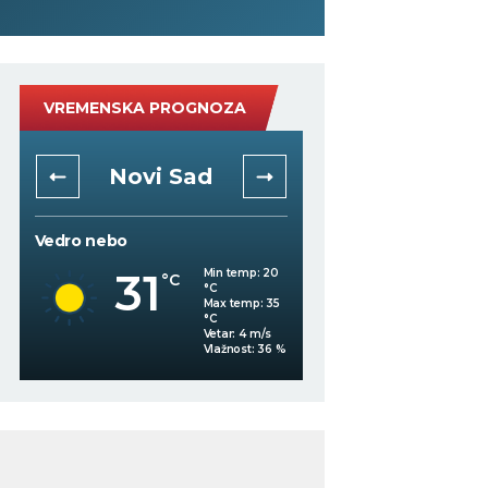
VREMENSKA PROGNOZA
Novi Sad
Niš
Vedro nebo
Vedro nebo
31
34
Min temp:
20
°C
°C
°C
Max temp:
35
°C
Vetar:
4
m/s
%
Vlažnost:
36
%