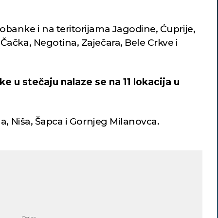
anke i na teritorijama Jagodine, Ćuprije,
ačka, Negotina, Zaječara, Bele Crkve i
 u stečaju nalaze se na 11 lokacija u
a, Niša, Šapca i Gornjeg Milanovca.