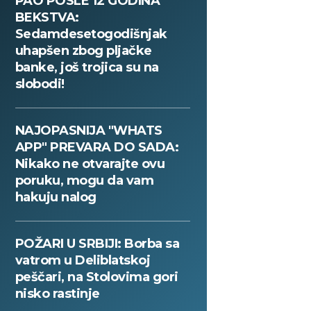
PAO POSLE 12 GODINA
BEKSTVA:
Sedamdesetogodišnjak
uhapšen zbog pljačke
banke, još trojica su na
slobodi!
NAJOPASNIJA "WHATS
APP" PREVARA DO SADA:
Nikako ne otvarajte ovu
poruku, mogu da vam
hakuju nalog
POŽARI U SRBIJI: Borba sa
vatrom u Deliblatskoj
peščari, na Stolovima gori
nisko rastinje