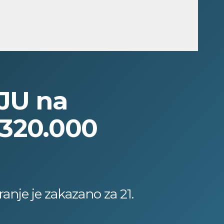
JU na
 320.000
anje je zakazano za 21.