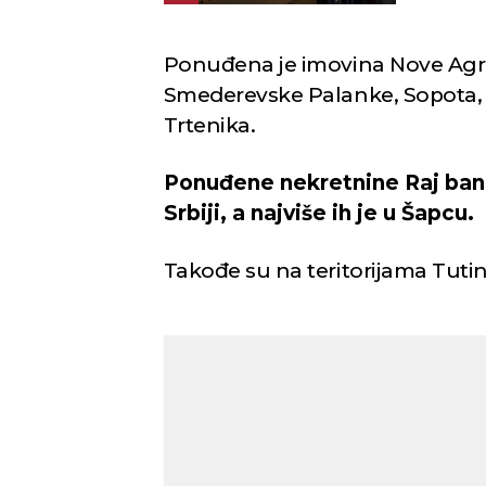
Ponuđena je imovina Nove Agrob
Smederevske Palanke, Sopota, Č
Trtenika.
Ponuđene nekretnine Raj banke
Srbiji, a najviše ih je u Šapcu.
Takođe su na teritorijama Tutin