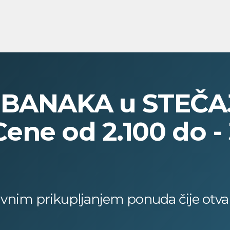
 BANAKA u STEČA
ne od 2.100 do -
javnim prikupljanjem ponuda čije otvar