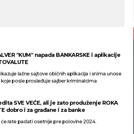
LVER "KUM" napada BANKARSKE i aplikacije
PTOVALUTE
ikazuje lažne sajtove običnih aplikacija i snima unose
 koje posle prosleđuje sajber kriminalcima
edita SVE VEĆE, ali je zato produženje ROKA
 dobro i za građane i za banke
će rate padati osetnije pre polovine 2024.