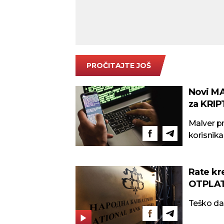
PROČITAJTE JOŠ
Novi MA
za KRI
Malver pr
korisnika
Rate kr
OTPLATE
Teško da 