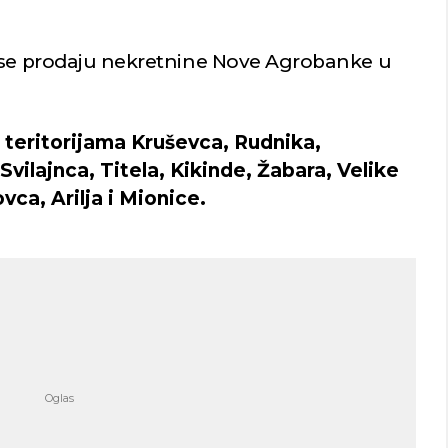
a se prodaju nekretnine Nove Agrobanke u
 teritorijama Kruševca, Rudnika,
vilajnca, Titela, Kikinde, Žabara, Velike
vca, Arilja i Mionice.