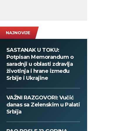
NAJNOVIJE
SASTANAK U TOKU:
Potpisan Memorandum o
saradnji u oblasti zdravlja
životinja i hrane između
Srbije i Ukrajine
VAŽNI RAZGOVORI: Vučić
danas sa Zelenskim u Palati
Srbija