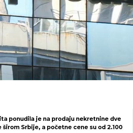
ta ponudila je na prodaju nekretnine dve
e širom Srbije, a početne cene su od 2.100