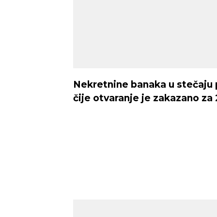
Novi Sad
Nekretnine banaka u stečaju 
čije otvaranje je zakazano za 
Vedro nebo
Vedr
31
Min temp:
20
°C
°C
Max temp:
35
°C
Vetar:
4
m/s
Vlažnost:
36
%