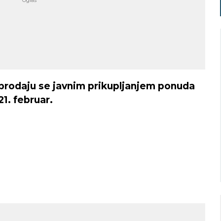
Niš
Beograd
prodaju se javnim prikupljanjem ponuda
21. februar.
o nebo
Vedro nebo
34
29
Min temp:
22
Min temp:
21
°C
°C
°C
°C
Max temp:
36
Max temp:
35
°C
°C
Vetar:
7
m/s
Vetar:
4
m/s
Vlažnost:
35
%
Vlažnost:
55