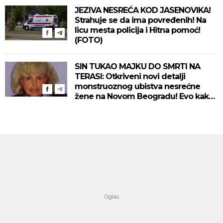
JEZIVA NESREĆA KOD JASENOVIKA!
Strahuje se da ima povređenih! Na
licu mesta policija i Hitna pomoć!
(FOTO)
SIN TUKAO MAJKU DO SMRTI NA
TERASI: Otkriveni novi detalji
monstruoznog ubistva nesrećne
žene na Novom Beogradu! Evo kako
se ubica branio!