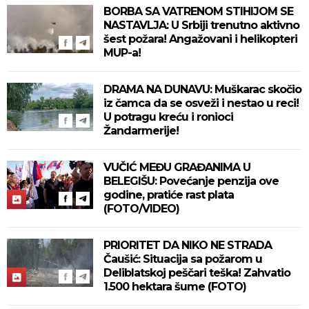
BORBA SA VATRENOM STIHIJOM SE
NASTAVLJA: U Srbiji trenutno aktivno
šest požara! Angažovani i helikopteri
MUP-a!
DRAMA NA DUNAVU: Muškarac skočio
iz čamca da se osveži i nestao u reci!
U potragu kreću i ronioci
Žandarmerije!
VUČIĆ MEĐU GRAĐANIMA U
BELEGIŠU: Povećanje penzija ove
godine, pratiće rast plata
(FOTO/VIDEO)
PRIORITET DA NIKO NE STRADA
Čaušić: Situacija sa požarom u
Deliblatskoj peščari teška! Zahvatio
1.500 hektara šume (FOTO)