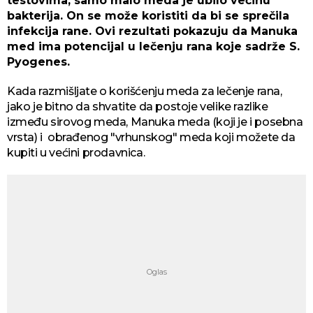
testovima, samo malo meda je ubilo većinu
bakterija. On se može koristiti da bi se sprečila
infekcija rane. Ovi rezultati pokazuju da Manuka
med ima potencijal u lečenju rana koje sadrže S.
Pyogenes.
Kada razmišljate o korišćenju meda za lečenje rana,
jako je bitno da shvatite da postoje velike razlike
između sirovog meda, Manuka meda (koji je i posebna
vrsta) i obrađenog "vrhunskog" meda koji možete da
kupiti u većini prodavnica.