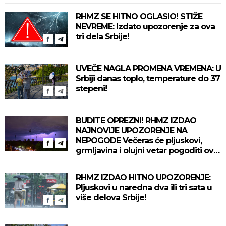
RHMZ SE HITNO OGLASIO! STIŽE
NEVREME: Izdato upozorenje za ova
tri dela Srbije!
UVEČE NAGLA PROMENA VREMENA: U
Srbiji danas toplo, temperature do 37
stepeni!
BUDITE OPREZNI! RHMZ IZDAO
NAJNOVIJE UPOZORENJE NA
NEPOGODE Večeras će pljuskovi,
grmljavina i olujni vetar pogoditi ove
delove zemlje!
RHMZ IZDAO HITNO UPOZORENJE:
Pljuskovi u naredna dva ili tri sata u
više delova Srbije!