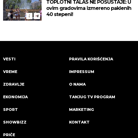
TOPLOTNI TALAS NE POSUSTAJE: U
ovim gradovima izmereno paklenih
40 stepeni!
VESTI
PRAVILA KORIŠĆENJA
VREME
IMPRESSUM
ZDRAVLJE
O NAMA
EKONOMIJA
TANJUG TV PROGRAM
SPORT
MARKETING
SHOWBIZZ
KONTAKT
PRIČE