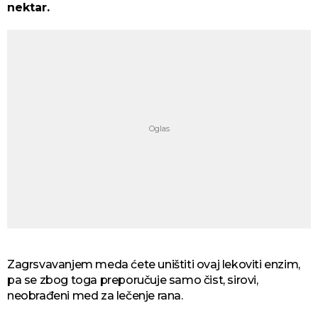
nektar.
Zagrsvavanjem meda ćete uništiti ovaj lekoviti enzim,
pa se zbog toga preporučuje samo čist, sirovi,
neobrađeni med za lečenje rana.