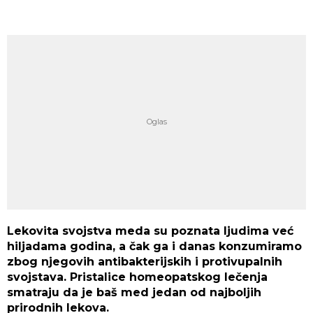
Lekovita svojstva meda su poznata ljudima već
hiljadama godina, a čak ga i danas konzumiramo
zbog njegovih antibakterijskih i protivupalnih
svojstava. Pristalice homeopatskog lečenja
smatraju da je baš med jedan od najboljih
prirodnih lekova.