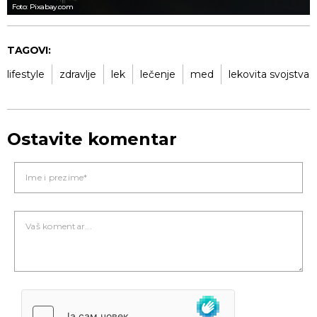
Foto: Pixabay.com
TAGOVI:
lifestyle
zdravlje
lek
lečenje
med
lekovita svojstva
Ostavite komentar