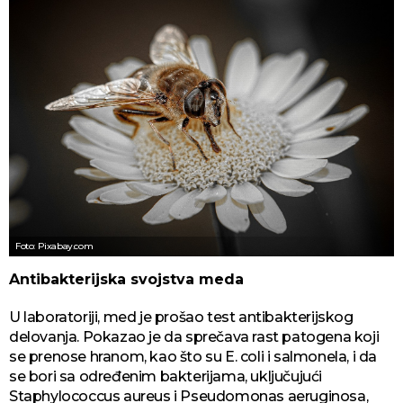
Foto: Pixabay.com
Antibakterijska svojstva meda
U laboratoriji, med je prošao test antibakterijskog
delovanja. Pokazao je da sprečava rast patogena koji
se prenose hranom, kao što su E. coli i salmonela, i da
se bori sa određenim bakterijama, uključujući
Staphylococcus aureus i Pseudomonas aeruginosa,