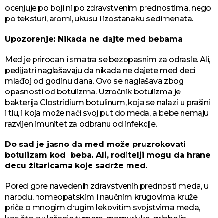
ocenjuje po boji ni po zdravstvenim prednostima, nego
po teksturi, aromi, ukusu i izostanaku sedimenata.
Upozorenje: Nikada ne dajte med bebama
Med je prirodan i smatra se bezopasnim za odrasle. Ali,
pedijatri naglašavaju da nikada ne dajete med deci
mlađoj od godinu dana. Ovo se naglašava zbog
opasnosti od botulizma. Uzročnik botulizma je
bakterija Clostridium botulinum, koja se nalazi u prašini
i tlu, i koja može naći svoj ​​put do meda, a bebe nemaju
razvijen imunitet za odbranu od infekcije.
Do sad je jasno da med može pruzrokovati
botulizam kod beba. Ali, roditelji mogu da hrane
decu žitaricama koje sadrže med.
Pored gore navedenih zdravstvenih prednosti meda, u
narodu, homeopatskim i naučnim krugovima kruže i
priče o mnogim drugim lekovitim svojstvima meda,