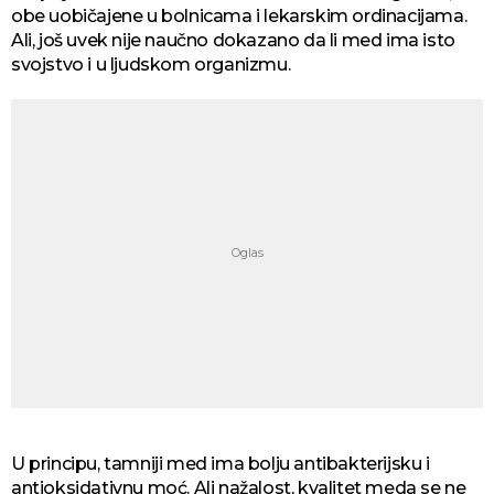
obe uobičajene u bolnicama i lekarskim ordinacijama.
Ali, još uvek nije naučno dokazano da li med ima isto
svojstvo i u ljudskom organizmu.
U principu, tamniji med ima bolju antibakterijsku i
antioksidativnu moć. Ali nažalost, kvalitet meda se ne