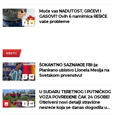
Muče vas NADUTOST, GRČEVI I
GASOVI? Ovih 6 namirnica REŠIČE
vaše probleme
VESTI
ŠOKANTNO SAZNANJE FBI-ja:
Planirano ubistvo Lionela Mesija na
Svetskom prvenstvu!
U SUDARU TERETNOG I PUTNIČKOG
VOZA POVREĐENE ČAK 24 OSOBE!
Otkriveni novi detalji stravične
nesreće koja se danas dogodila u
Bjelovaru! (FOTO)