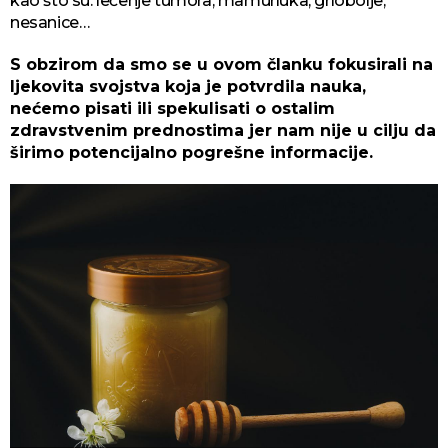
kao što su: lečenje tumora, mamurluka, grlobolje,
nesanice…
S obzirom da smo se u ovom članku fokusirali na
ljekovita svojstva koja je potvrdila nauka,
nećemo pisati ili spekulisati o ostalim
zdravstvenim prednostima jer nam nije u cilju da
širimo potencijalno pogrešne informacije.