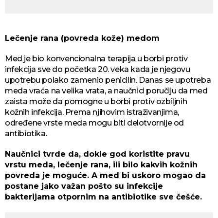
Lečenje rana (povreda kože) medom
Med je bio konvencionalna terapija u borbi protiv
infekcija sve do početka 20. veka kada je njegovu
upotrebu polako zamenio penicilin. Danas se upotreba
meda vraća na velika vrata, a naučnici poručiju da med
zaista može da pomogne u borbi protiv ozbiljnih
kožnih infekcija. Prema njihovim istraživanjima,
određene vrste meda mogu biti delotvornije od
antibiotika.
Naučnici tvrde da, dokle god koristite pravu
vrstu meda, lečenje rana, ili bilo kakvih kožnih
povreda je moguće. A med bi uskoro mogao da
postane jako važan pošto su infekcije
bakterijama otpornim na antibiotike sve češće.