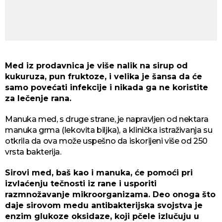
Med iz prodavnica je više nalik na sirup od
kukuruza, pun fruktoze, i velika je šansa da će
samo povećati infekcije i nikada ga ne koristite
za lečenje rana.
Manuka med, s druge strane, je napravljen od nektara
manuka grma (lekovita biljka), a klinička istraživanja su
otkrila da ova može uspešno da iskorijeni više od 250
vrsta bakterija.
Sirovi med, baš kao i manuka, će pomoći pri
izvlaćenju tečnosti iz rane i usporiti
razmnožavanje mikroorganizama. Deo onoga što
daje sirovom medu antibakterijska svojstva je
enzim glukoze oksidaze, koji pčele izlučuju u