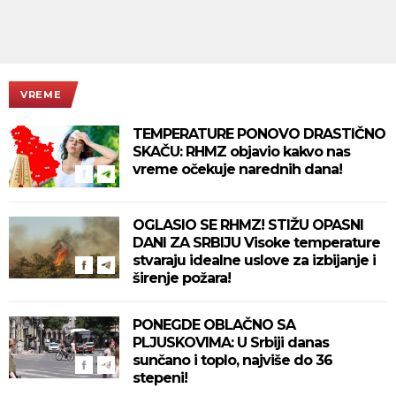
VREME
TEMPERATURE PONOVO DRASTIČNO
SKAČU: RHMZ objavio kakvo nas
vreme očekuje narednih dana!
OGLASIO SE RHMZ! STIŽU OPASNI
DANI ZA SRBIJU Visoke temperature
stvaraju idealne uslove za izbijanje i
širenje požara!
PONEGDE OBLAČNO SA
PLJUSKOVIMA: U Srbiji danas
sunčano i toplo, najviše do 36
stepeni!