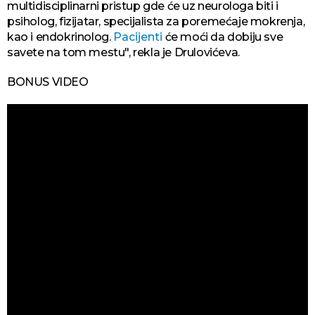
multidisciplinarni pristup gde će uz neurologa biti i
psiholog, fizijatar, specijalista za poremećaje mokrenja,
kao i endokrinolog.
Pacijenti
će moći da dobiju sve
savete na tom mestu", rekla je Drulovićeva.
BONUS VIDEO