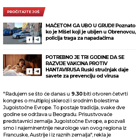
PROČITAJTE JOŠ
MAČETOM GA UBO U GRUDI! Poznato
ko je Mišel koji je ubijen u Obrenovcu,
policija traga za napadačima
POTREBNO JE TRI GODINE DA SE
RAZVIJE VAKCINA PROTIV
HANTAVIRUSA Ruski stručnjak daje
savete za prevenciju od virusa
"Radujem se što će danas u
9.30
biti otvoren četvrti
kongres o multiploj sklerozi i srodnim bolestima
Jugoistočne Evrope. To postaje tradicija, svake dve
godine se održava u Beogradu. Prisustvovaće
predstavnici zemalja Jugoistočne Evrope, a pozvali
smo i najeminentnije neurologe van ovog regiona iz
Francuske, Austrije i iz raznih zemalja", rekla je