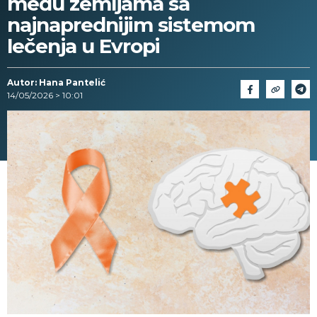
među zemljama sa
najnaprednijim sistemom
lečenja u Evropi
Autor: Hana Pantelić
14/05/2026 > 10:01