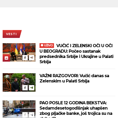
VESTI
VUČIĆ I ZELENSKI OČI U OČI
UŽIVO
U BEOGRADU: Počeo sastanak
predsednika Srbije i Ukrajine u Palati
Srbija
VAŽNI RAZGOVORI: Vučić danas sa
Zelenskim u Palati Srbija
PAO POSLE 12 GODINA BEKSTVA:
Sedamdesetogodišnjak uhapšen
zbog pljačke banke, još trojica su na