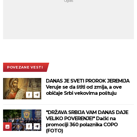
POVEZANE VESTI
DANAS JE SVETI PROROK JEREMIJA
Veruje se da štiti od zmija, a ove
običaje Srbi vekovima poštuju
"DRŽAVA SRBIJA VAM DANAS DAJE
VELIKO POVERENJE!" Dačić na
promociji 360 polaznika COPO
(FOTO)