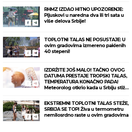
RHMZ IZDAO HITNO UPOZORENJE:
Pljuskovi u naredna dva ili tri sata u
više delova Srbije!
TOPLOTNI TALAS NE POSUSTAJE: U
ovim gradovima izmereno paklenih
40 stepeni!
IZDRŽITE JOŠ MALO! TAČNO OVOG
DATUMA PRESTAJE TROPSKI TALAS,
TEMPERATURA KONAČNO PADA!
Meteorolog otkrio kada u Srbiju stiže
zahlađenje!
EKSTREMNI TOPLOTNI TALAS STEŽE,
SRBIJA SE TOPI Živa u termometru
nemilosrdno raste u ovim gradovima