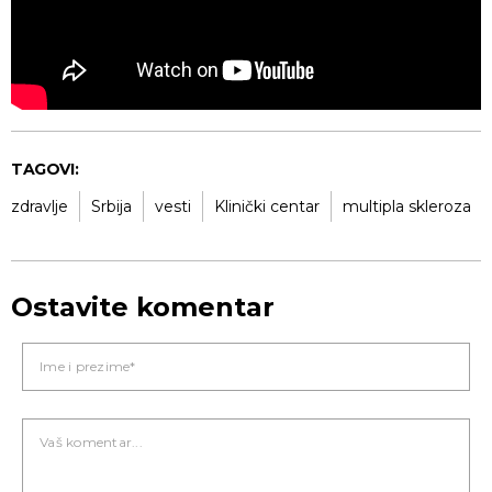
TAGOVI:
zdravlje
Srbija
vesti
Klinički centar
multipla skleroza
Ostavite komentar