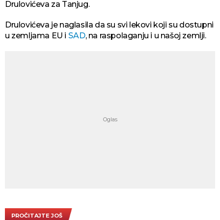
Drulovićeva za Tanjug.
Drulovićeva je naglasila da su svi lekovi koji su dostupni
u zemljama EU i
SAD
, na raspolaganju i u našoj zemlji.
PROČITAJTE JOŠ