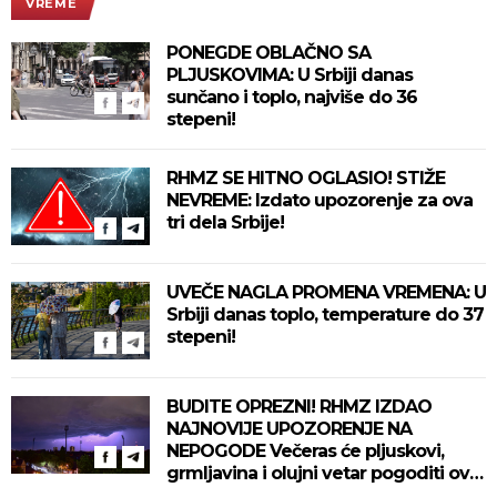
VREME
PONEGDE OBLAČNO SA
PLJUSKOVIMA: U Srbiji danas
sunčano i toplo, najviše do 36
stepeni!
RHMZ SE HITNO OGLASIO! STIŽE
NEVREME: Izdato upozorenje za ova
tri dela Srbije!
UVEČE NAGLA PROMENA VREMENA: U
Srbiji danas toplo, temperature do 37
stepeni!
BUDITE OPREZNI! RHMZ IZDAO
NAJNOVIJE UPOZORENJE NA
NEPOGODE Večeras će pljuskovi,
grmljavina i olujni vetar pogoditi ove
delove zemlje!