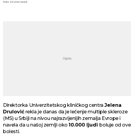
Foto: Shutterstock
Direktorka Univerzitetskog kliničkog centra
Jelena
Drulović
rekla je danas da je lečenje multiple skleroze
(MS) u Srbiji na nivou najrazvijenijih zemalja Evrope i
navela da u našoj zemlji oko
10.000 ljudi
boluje od ove
bolesti.