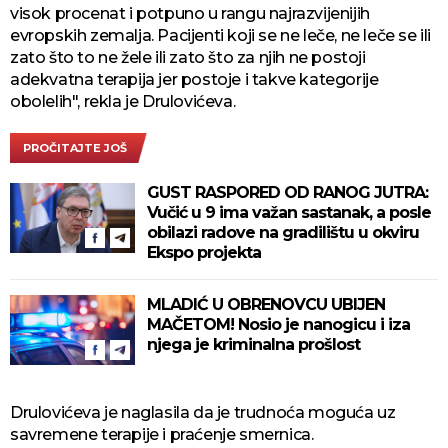
visok procenat i potpuno u rangu najrazvijenijih
evropskih zemalja. Pacijenti koji se ne leče, ne leče se ili
zato što to ne žele ili zato što za njih ne postoji
adekvatna terapija jer postoje i takve kategorije
obolelih", rekla je Drulovićeva.
PROČITAJTE JOŠ
GUST RASPORED OD RANOG JUTRA:
Vučić u 9 ima važan sastanak, a posle
obilazi radove na gradilištu u okviru
Ekspo projekta
MLADIĆ U OBRENOVCU UBIJEN
MAČETOM! Nosio je nanogicu i iza
njega je kriminalna prošlost
Drulovićeva je naglasila da je trudnoća moguća uz
savremene terapije i praćenje smernica.