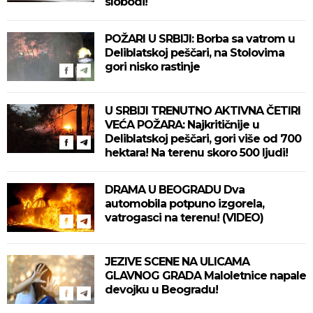
slobodi!
POŽARI U SRBIJI: Borba sa vatrom u
Deliblatskoj peščari, na Stolovima
gori nisko rastinje
U SRBIJI TRENUTNO AKTIVNA ČETIRI
VEĆA POŽARA: Najkritičnije u
Deliblatskoj peščari, gori više od 700
hektara! Na terenu skoro 500 ljudi!
DRAMA U BEOGRADU Dva
automobila potpuno izgorela,
vatrogasci na terenu! (VIDEO)
JEZIVE SCENE NA ULICAMA
GLAVNOG GRADA Maloletnice napale
devojku u Beogradu!