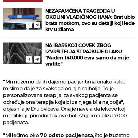
NEZAPAMĆENA TRAGEDIJA U
OKOLINI VLADIČINOG HANA: Brat ubio
brata motkom, ovo su detalji koji lede
krv u žilama
NA IBARSKOJ ČOVEK ZBOG
IZVRŠITELJA ŠTRAJKUJE GLAĐU
"Nudim 140.000 evra samo da mi je
vratite"
"Mi možemo da ih dajemo pacijentima onako kako
mislimo da je za svakoga od njih najbolje. To je
personalizovana terapija, za svakog pacijenta se
određuje ona terapija koja bi za njega bila najbolja",
objasnila je Drulovićeva. Ona je navela da lekove koji
modifikuju prirodni tok ove bolesti prima blizu 7.000
pacijenata.
"Mi lečimo oko
70 odsto pacijenata
, što je izuzetno