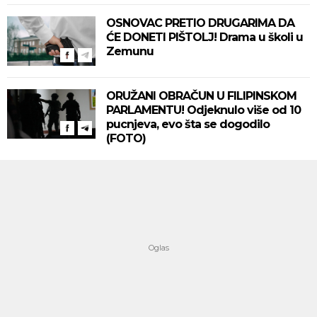
OSNOVAC PRETIO DRUGARIMA DA
ĆE DONETI PIŠTOLJ! Drama u školi u
Zemunu
ORUŽANI OBRAČUN U FILIPINSKOM
PARLAMENTU! Odjeknulo više od 10
pucnjeva, evo šta se dogodilo
(FOTO)