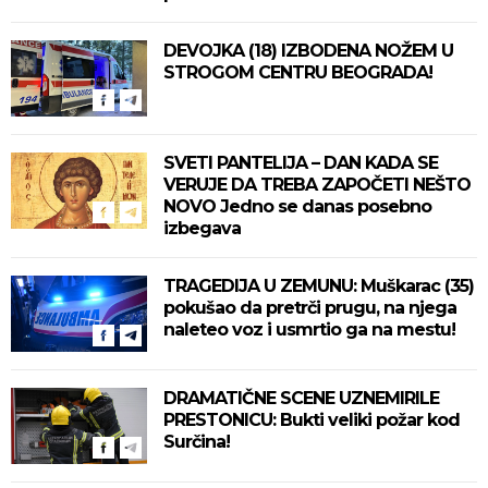
DEVOJKA (18) IZBODENA NOŽEM U
STROGOM CENTRU BEOGRADA!
SVETI PANTELIJA – DAN KADA SE
VERUJE DA TREBA ZAPOČETI NEŠTO
NOVO Jedno se danas posebno
izbegava
TRAGEDIJA U ZEMUNU: Muškarac (35)
pokušao da pretrči prugu, na njega
naleteo voz i usmrtio ga na mestu!
DRAMATIČNE SCENE UZNEMIRILE
PRESTONICU: Bukti veliki požar kod
Surčina!