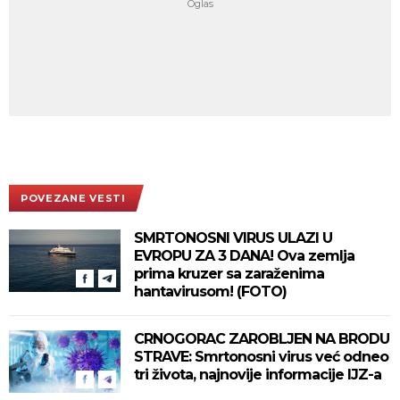
POVEZANE VESTI
SMRTONOSNI VIRUS ULAZI U
EVROPU ZA 3 DANA! Ova zemlja
prima kruzer sa zaraženima
hantavirusom! (FOTO)
CRNOGORAC ZAROBLJEN NA BRODU
STRAVE: Smrtonosni virus već odneo
tri života, najnovije informacije IJZ-a