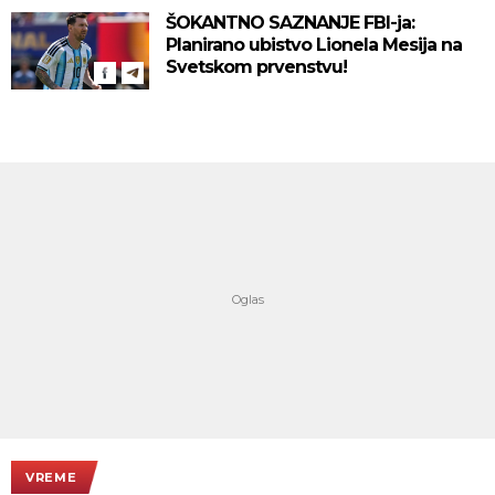
ŠOKANTNO SAZNANJE FBI-ja:
Planirano ubistvo Lionela Mesija na
Svetskom prvenstvu!
VREME