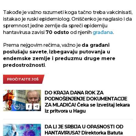
Takođe je važno razumeti koga tačno treba vakcinisati,
istakao je ruski epidemiolog. Oniščenko je naglasio i da
spremnost jedne zemlje da spreči epidemiju
hantavirusa zavisi
70 odsto
od njenih
građana
.
Prema nejgovim rečima, važno je
da građani
poslušaju savete
,
izbegavaju putovanja u
endemske zemlje i preduzmu druge mere
predostrožnosti
.
PROČITAJTE JOŠ
DO KRAJA DANA ROK ZA
PODNOŠENJENJE DOKUMENTACIJE
ZA MLADIĆA! Čeka se izveštaj lekara
iz pritvora u Hagu
DA LI JE SRBIJA U OPASNOSTI OD
HANTAVIRUSA? Direktorka Batuta