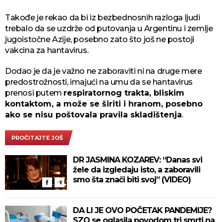
Takođe je rekao da bi iz bezbednosnih razloga ljudi
trebalo da se uzdrže od putovanja u Argentinu i zemlje
jugoistočne Azije, posebno zato što još ne postoji
vakcina za hantavirus.
Dodao je da je važno ne zaboraviti ni na druge mere
predostrožnosti, imajući na umu da se hantavirus
prenosi putem
respiratornog trakta, bliskim
kontaktom, a može se širiti i hranom, posebno
ako se nisu poštovala pravila skladištenja
.
PROČITAJTE JOŠ
DR JASMINA KOZAREV: “Danas svi
žele da izgledaju isto, a zaboravili
smo šta znači biti svoj” (VIDEO)
DA LI JE OVO POČETAK PANDEMIJE?
SZO se oglasila povodom tri smrti na