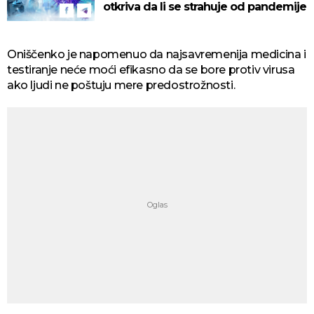
otkriva da li se strahuje od pandemije
Oniščenko je napomenuo da najsavremenija medicina i
testiranje neće moći efikasno da se bore protiv virusa
ako ljudi ne poštuju mere predostrožnosti.