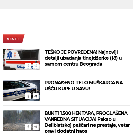
VESTI
TEŠKO JE POVREĐENA! Najnoviji
detalji ubadanja tinejdžerke (18) u
samom centru Beograda
PRONAĐENO TELO MUŠKARCA NA
UŠĆU KUPE U SAVU!
BUKTI 1.500 HEKTARA, PROGLAŠENA
VANREDNA SITUACIJA! Pakao u
Deliblatskoj peščari ne prestaje, vetar
pravi dodatni haos