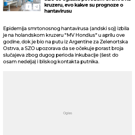
kruzeru, evo kakve su prognoze o
hantavirusu
Epidemija smrtonosnog hantavirusa (andski soj) izbila
je na holandskom kruzeru "MV Hondius" u aprilu ove
godine, dok je bio na putu iz Argentine za Zelenortska
Ostrva, a SZO upozorava da se očekuje porast broja
slučajeva zbog dugog perioda inkubacije (šest do
osam nedelja) i bliskog kontakta putnika.