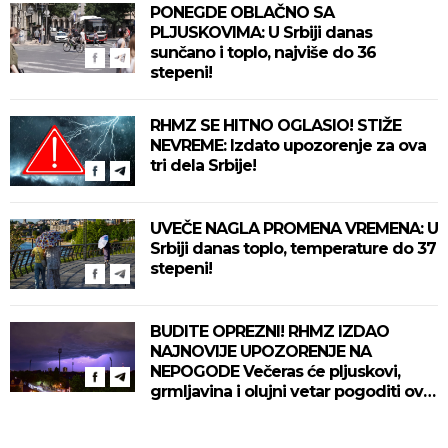
PONEGDE OBLAČNO SA
PLJUSKOVIMA: U Srbiji danas
sunčano i toplo, najviše do 36
stepeni!
RHMZ SE HITNO OGLASIO! STIŽE
NEVREME: Izdato upozorenje za ova
tri dela Srbije!
UVEČE NAGLA PROMENA VREMENA: U
Srbiji danas toplo, temperature do 37
stepeni!
BUDITE OPREZNI! RHMZ IZDAO
NAJNOVIJE UPOZORENJE NA
NEPOGODE Večeras će pljuskovi,
grmljavina i olujni vetar pogoditi ove
delove zemlje!