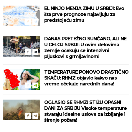
EL NINJO MENJA ZIMU U SRBIJI: Evo
šta prve prognoze najavljuju za
predstojeću zimu
DANAS PRETEŽNO SUNČANO, ALI NE
U CELOJ SRBIJI: U ovim delovima
zemlje očekuju se intenzivni
pljuskovi s grmljavinom!
TEMPERATURE PONOVO DRASTIČNO
SKAČU: RHMZ objavio kakvo nas
vreme očekuje narednih dana!
OGLASIO SE RHMZ! STIŽU OPASNI
DANI ZA SRBIJU Visoke temperature
stvaraju idealne uslove za izbijanje i
širenje požara!