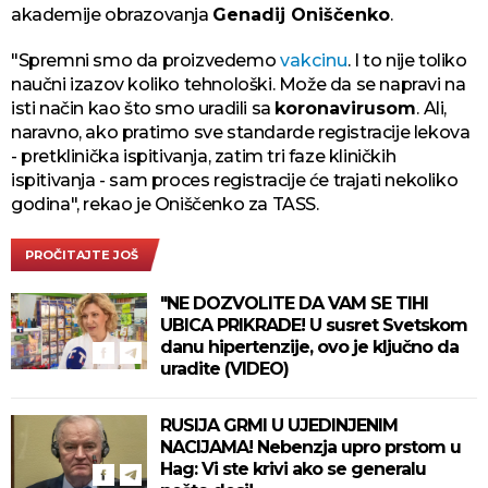
akademije obrazovanja
Genadij Oniščenko
.
"Spremni smo da proizvedemo
vakcinu
. I to nije toliko
naučni izazov koliko tehnološki. Može da se napravi na
isti način kao što smo uradili sa
koronavirusom
. Ali,
naravno, ako pratimo sve standarde registracije lekova
- pretklinička ispitivanja, zatim tri faze kliničkih
ispitivanja - sam proces registracije će trajati nekoliko
godina", rekao je Oniščenko za TASS.
PROČITAJTE JOŠ
"NE DOZVOLITE DA VAM SE TIHI
UBICA PRIKRADE! U susret Svetskom
danu hipertenzije, ovo je ključno da
uradite (VIDEO)
RUSIJA GRMI U UJEDINJENIM
NACIJAMA! Nebenzja upro prstom u
Hag: Vi ste krivi ako se generalu