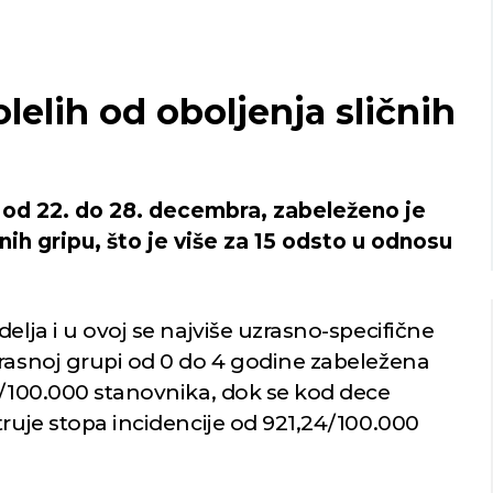
Niš
Beograd
o nebo
Vedro nebo
lelih od oboljenja sličnih
26
Min temp:
21
Min temp:
20
°C
29
°C
°C
°C
Max temp:
36
Max temp:
33
°C
°C
Vetar:
3
m/s
Vetar:
0
m/s
Vlažnost:
40
Vlažnost:
52
, od 22. do 28. decembra, zabeleženo je
%
nih gripu, što je više za 15 odsto u odnosu
elja i u ovoj se najviše uzrasno-specifične
zrasnoj grupi od 0 do 4 godine zabeležena
2/100.000 stanovnika, dok se kod dece
truje stopa incidencije od 921,24/100.000