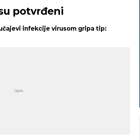
 su potvrđeni
učajevi infekcije virusom gripa tip: