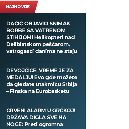
NAJNOVIJE
DAČIĆ OBJAVIO SNIMAK
BORBE SA VATRENOM
STIHIJOM! Helikopteri nad
Deliblatskom peščarom,
vatrogasci danima ne staju
DEVOJČICE, VREME JE ZA
MEDALJU! Evo gde možete
da gledate utakmicu Srbija
– Finska na Eurobasketu
CRVENI ALARM U GRČKOJ!
DRŽAVA DIGLA SVE NA
NOGE: Preti ogromna