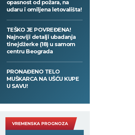
opasnost od požara, na
udaru i omiljena letovališta!
TEŠKO JE POVREĐENA!
Najnoviji detalji ubadanja
tinejdžerke (18) u samom
centru Beograda
PRONAĐENO TELO
MUŠKARCA NA UŠĆU KUPE
U SAVU!
VREMENSKA PROGNOZA