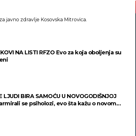
za javno zdravlje Kosovska Mitrovica.
KOVI NA LISTI RFZO Evo za koja oboljenja su
eni
ŠE LJUDI BIRA SAMOĆU U NOVOGODIŠNJOJ
armirali se psiholozi, evo šta kažu o novom
"