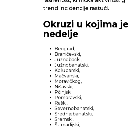
raširenost, klinička aktivnost g
trend incidencije rastući.
Okruzi u kojima j
nedelje
Beograd,
Braničevski,
Južnobački,
Južnobanatski,
Kolubarski,
Mačvanski,
Moravičkog,
Nišavski,
Pčinjski,
Pomoravski,
Raški,
Severnobanatski,
Srednjebanatski,
Sremski,
Šumadijski,