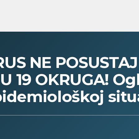
US NE POSUSTAJE
 19 OKRUGA! Ogl
idemiološkoj situac