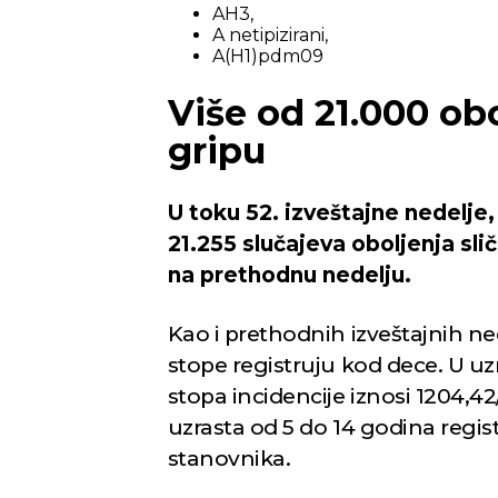
AH3,
Novi Sad
A netipizirani,
A(H1)pdm09
Vedro nebo
Vedr
Više od 21.000 obo
27
Min temp:
20
°C
gripu
°C
Max temp:
34
°C
Vetar:
3
m/s
Vlažnost:
38
%
U toku 52. izveštajne nedelje
21.255 slučajeva oboljenja slič
na prethodnu nedelju.
Kao i prethodnih izveštajnih ned
stope registruju kod dece. U u
stopa incidencije iznosi 1204,4
uzrasta od 5 do 14 godina regis
stanovnika.