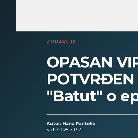
ZDRAVLJE
OPASAN VIR
POTVRĐEN U
"Batut" o ep
Autor: Hana Pantelić
31/12/2025 > 13:21