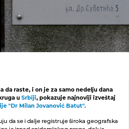
ja da raste, i on je za samo nedelju dana
okruga u
Srbiji
, pokazuje najnoviji izveštaj
bije "Dr Milan Jovanović Batut".
ju da se i dalje registruje široka geografska