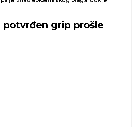
ripa je iznad epidemijskog praga, dok je
e potvrđen grip prošle