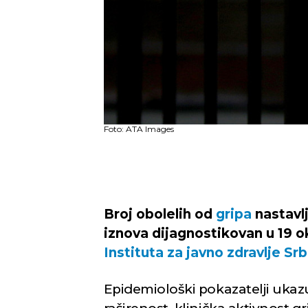
Foto: ATA Images
Broj obolelih od
gripa
nastavl
iznova dijagnostikovan u 19 
Instituta za javno zdravlje Sr
Epidemiološki pokazatelji ukazu