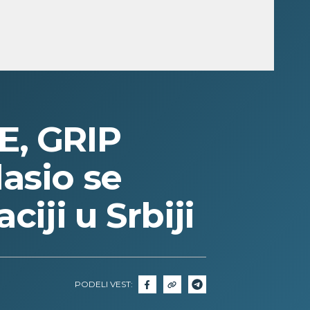
, GRIP
asio se
iji u Srbiji
PODELI VEST: