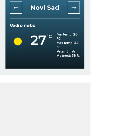
Novi Sad
Niš
Vedro nebo
Vedro nebo
27
Min temp:
20
°C
29
°C
°C
Max temp:
34
°C
Vetar:
3
m/s
%
Vlažnost:
38
%