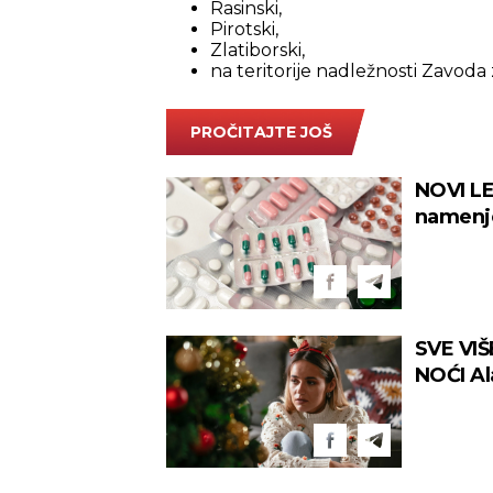
Rasinski,
Pirotski,
Zlatiborski,
na teritorije nadležnosti Zavoda 
PROČITAJTE JOŠ
NOVI LE
namenj
SVE VI
NOĆI Al
"trendu