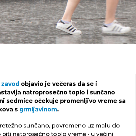
 zavod
objavio je večeras da se i
tavlja natroprosečno toplo i sunčano
vini sedmice očekuje promenljivo vreme sa
skova s
grmljavinom
.
i pretežno sunčano, povremeno uz malu do
biti natprosečno toplo vreme - u većini