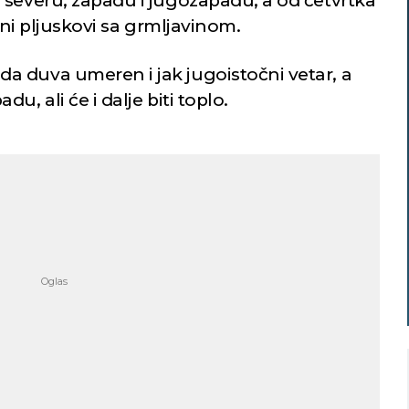
 severu, zapadu i jugozapadu, a od četvrtka
alni pljuskovi sa grmljavinom.
 duva umeren i jak jugoistočni vetar, a
, ali će i dalje biti toplo.