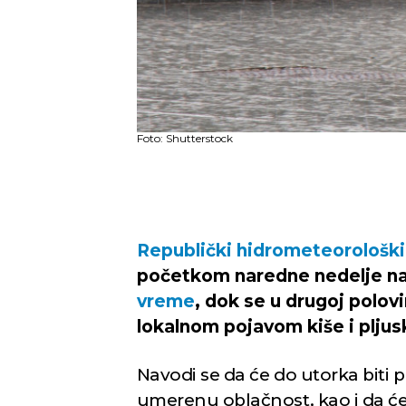
Foto: Shutterstock
Republički hidrometeorološki
početkom naredne nedelje nas
vreme
, dok se u drugoj polo
lokalnom pojavom kiše i plju
Navodi se da će do utorka bit
umerenu oblačnost, kao i da će 