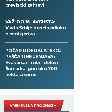
previsoki zahtevi
VAŽI DO 16. AVGUSTA:
Vlada Srbije donela odluku
o ceni goriva
POŽAR U DELIBLATSKOJ
PEŠČARI NE JENJAVA:
Evakuisani rubni delovi
Šumarka, gori oko 700
hektara šume
VREMENSKA PROGNOZA