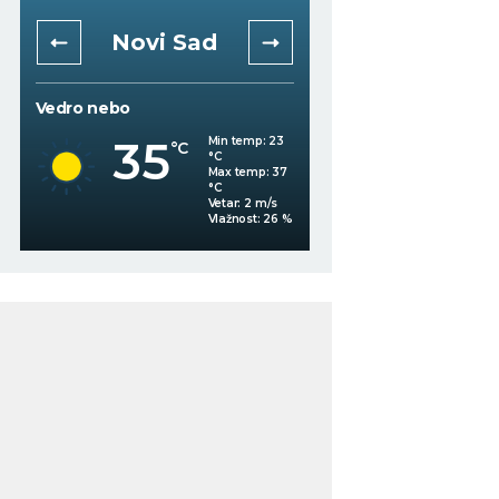
Niš
Beogra
Mestimično oblačno
Vedro nebo
35
Min temp:
22
°C
°C
35
°C
Max temp:
36
°C
Vetar:
2
m/s
%
Vlažnost:
28
%