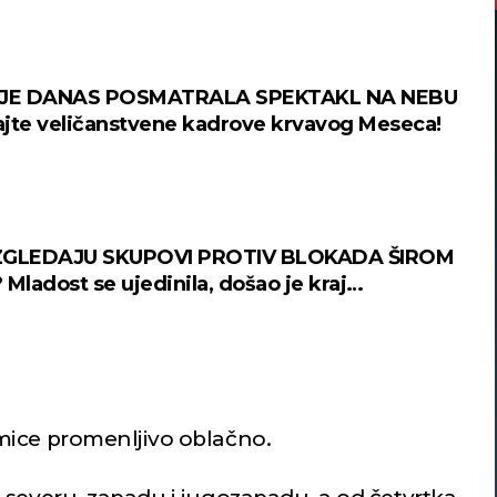
 JE DANAS POSMATRALA SPEKTAKL NA NEBU
jte veličanstvene kadrove krvavog Meseca!
ZGLEDAJU SKUPOVI PROTIV BLOKADA ŠIROM
Mladost se ujedinila, došao je kraj
vanju! (FOTO + VIDEO)
mice promenljivo oblačno.