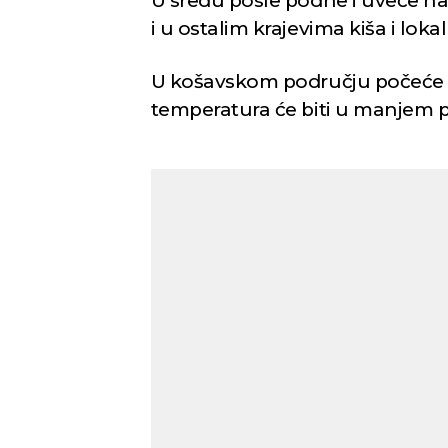
U sredu posle podne i uveče na
i u ostalim krajevima kiša i lok
U košavskom području počeće da
temperatura će biti u manjem padu