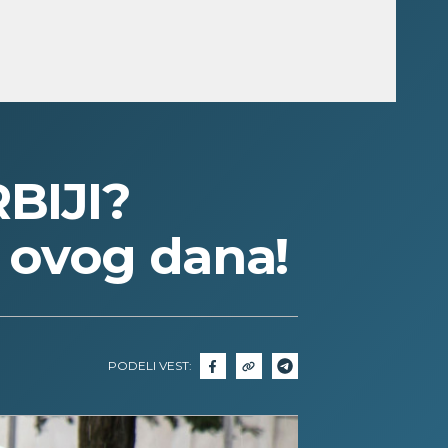
BIJI?
 ovog dana!
PODELI VEST: