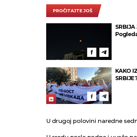
PROČITAJTE JOŠ
SRBIJA
Pogleda
KAKO I
SRBIJE? 
ugnjeta
U drugoj polovini naredne sed