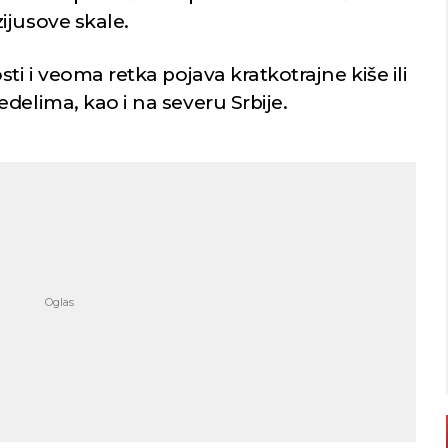
ijusove skale.
ti i veoma retka pojava kratkotrajne kiše ili
delima, kao i na severu Srbije.