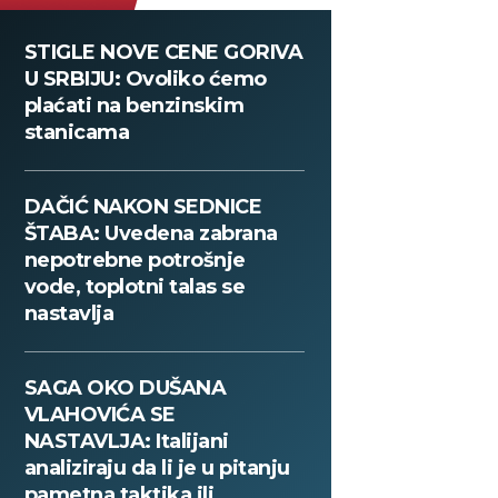
STIGLE NOVE CENE GORIVA
U SRBIJU: Ovoliko ćemo
plaćati na benzinskim
stanicama
DAČIĆ NAKON SEDNICE
ŠTABA: Uvedena zabrana
nepotrebne potrošnje
vode, toplotni talas se
nastavlja
SAGA OKO DUŠANA
VLAHOVIĆA SE
NASTAVLJA: Italijani
analiziraju da li je u pitanju
pametna taktika ili