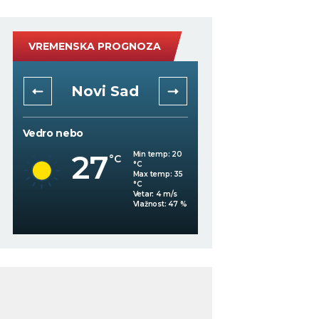
VREMENSKA PROGNOZA
Novi Sad
Niš
Vedro nebo
Vedro nebo
27
30
Min temp:
20
°C
°C
°C
Max temp:
35
°C
Vetar:
4
m/s
Vlažnost:
47
%