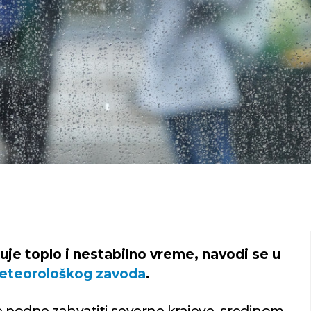
uje toplo i nestabilno vreme, navodi se u
eteorološkog zavoda
.
e podne zahvatiti severne krajeve, sredinom