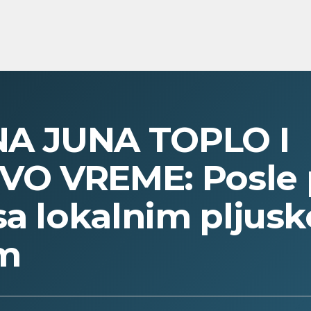
A JUNA TOPLO I
VO VREME: Posle
sa lokalnim pljusk
m