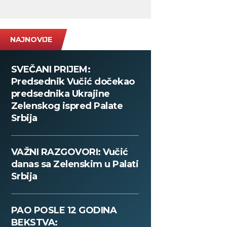
NAJNOVIJE
SVEČANI PRIJEM:
Predsednik Vučić dočekao
predsednika Ukrajine
Zelenskog ispred Palate
Srbija
VAŽNI RAZGOVORI: Vučić
danas sa Zelenskim u Palati
Srbija
PAO POSLE 12 GODINA
BEKSTVA: