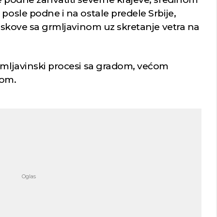
 posle podne i na ostale predele Srbije,
ljuskove sa grmljavinom uz skretanje vetra na
grmljavinski procesi sa gradom, većom
rom.