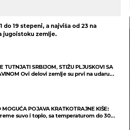
 do 19 stepeni, a najviša od 23 na
 jugoistoku zemlje.
E TUTNJATI SRBIJOM, STIŽU PLJUSKOVI SA
INOM Ovi delovi zemlje su prvi na udaru
ena!
 MOGUĆA POJAVA KRATKOTRAJNE KIŠE:
reme suvo i toplo, sa temperaturom do 30