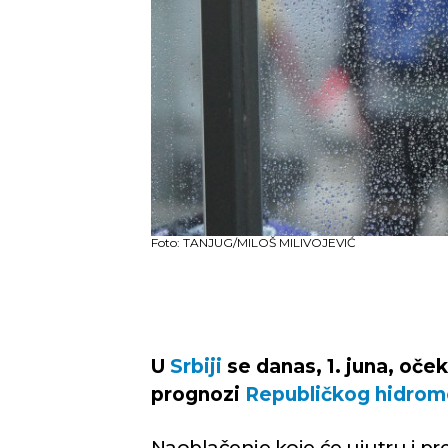
Foto: TANJUG/MILOŠ MILIVOJEVIĆ
U
Srbiji
se danas, 1. juna, oček
prognozi
Republičkog hidrom
Naoblačenje koje će ujutru i pr