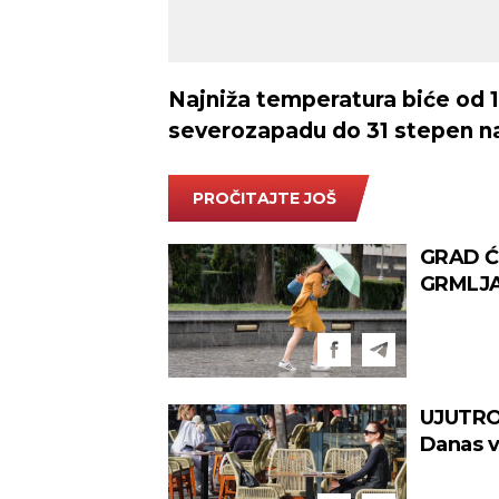
Najniža temperatura biće od 11
severozapadu do 31 stepen na
PROČITAJTE JOŠ
GRAD Ć
GRMLJAV
nevrem
UJUTRO
Danas v
stepeni