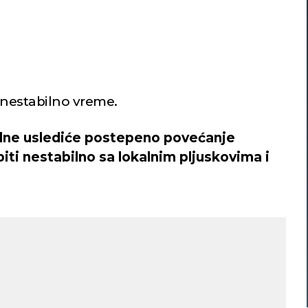
i nestabilno vreme.
dne uslediće postepeno povećanje
iti nestabilno sa lokalnim pljuskovima i