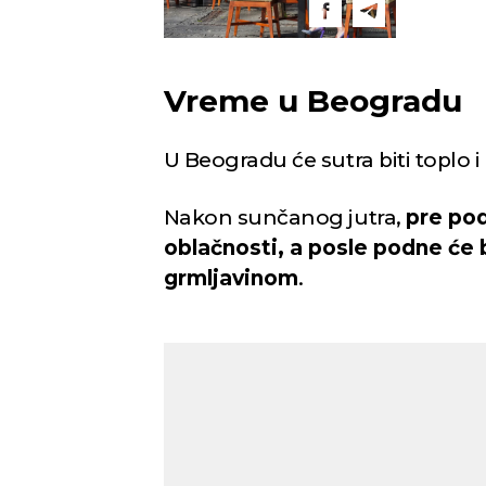
Vreme u Beogradu
U Beogradu će sutra biti toplo 
Nakon sunčanog jutra,
pre po
oblačnosti, a posle podne će b
grmljavinom
.