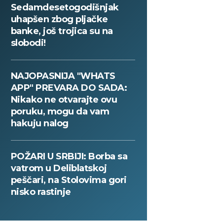
Sedamdesetogodišnjak
uhapšen zbog pljačke
banke, još trojica su na
slobodi!
NAJOPASNIJA "WHATS
APP" PREVARA DO SADA:
Nikako ne otvarajte ovu
poruku, mogu da vam
hakuju nalog
POŽARI U SRBIJI: Borba sa
vatrom u Deliblatskoj
peščari, na Stolovima gori
nisko rastinje