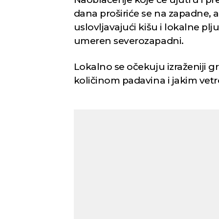
dana proširiće se na zapadne, a
uslovljavajući kišu i lokalne p
umeren severozapadni.
Lokalno se očekuju izraženiji 
količinom padavina i jakim vet