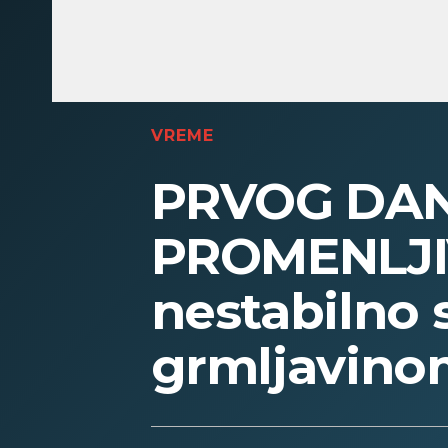
VREME
PRVOG DAN
PROMENLJI
nestabilno 
grmljavino