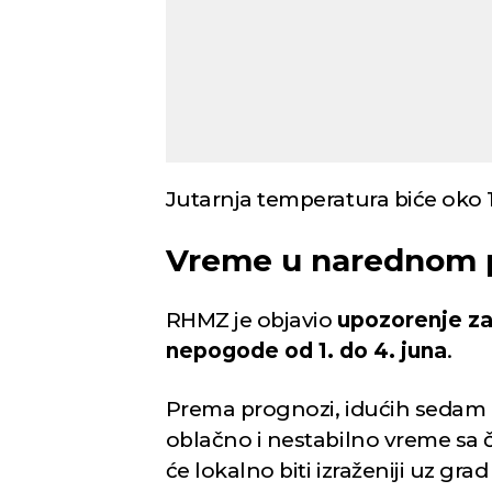
Novi Sad
Jutarnja temperatura biće oko 1
Vedro nebo
Vedr
27
Min temp:
20
°C
Vreme u narednom 
°C
Max temp:
35
°C
Vetar:
4
m/s
RHMZ je objavio
upozorenje za
Vlažnost:
47
%
nepogode od 1. do 4. juna
.
Prema prognozi, idućih sedam d
oblačno i nestabilno vreme sa 
će lokalno biti izraženiji uz gr