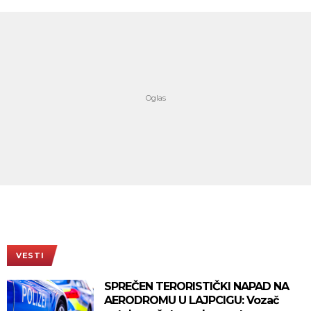
VESTI
SPREČEN TERORISTIČKI NAPAD NA
AERODROMU U LAJPCIGU: Vozač