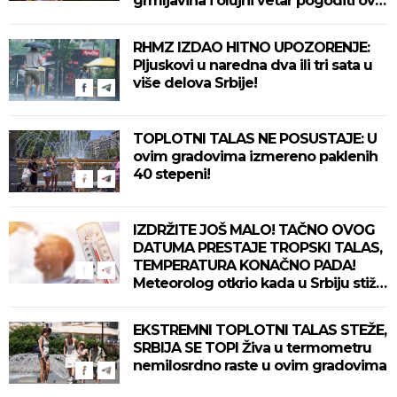
grmljavina i olujni vetar pogoditi ove
delove zemlje!
RHMZ IZDAO HITNO UPOZORENJE:
Pljuskovi u naredna dva ili tri sata u
više delova Srbije!
TOPLOTNI TALAS NE POSUSTAJE: U
ovim gradovima izmereno paklenih
40 stepeni!
IZDRŽITE JOŠ MALO! TAČNO OVOG
DATUMA PRESTAJE TROPSKI TALAS,
TEMPERATURA KONAČNO PADA!
Meteorolog otkrio kada u Srbiju stiže
zahlađenje!
EKSTREMNI TOPLOTNI TALAS STEŽE,
SRBIJA SE TOPI Živa u termometru
nemilosrdno raste u ovim gradovima