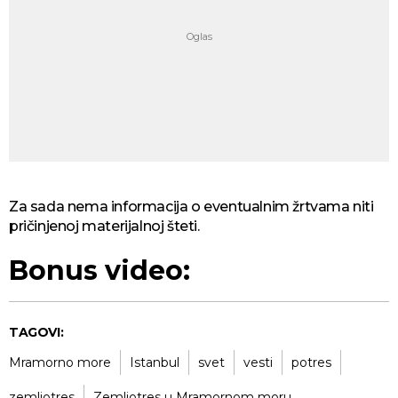
Za sada nema informacija o eventualnim žrtvama niti
pričinjenoj materijalnoj šteti.
Bonus video:
TAGOVI:
Mramorno more
Istanbul
svet
vesti
potres
zemljotres
Zemljotres u Mramornom moru