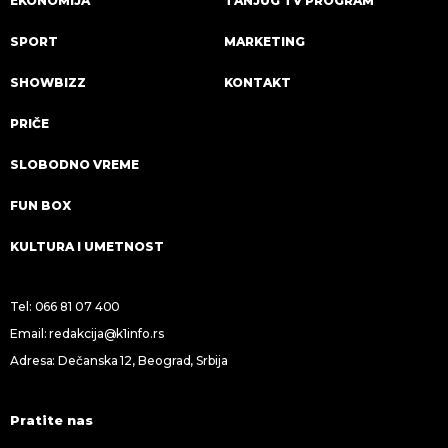
EKONOMIJA
TANJUG TV PROGRAM
SPORT
MARKETING
SHOWBIZZ
KONTAKT
PRIČE
SLOBODNO VREME
FUN BOX
KULTURA I UMETNOST
Tel:
066 81 07 400
Email:
redakcija@k1info.rs
Adresa: Dečanska 12, Beograd, Srbija
Pratite nas