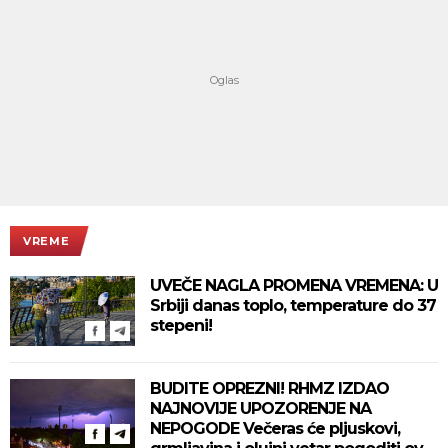
VREME
UVEČE NAGLA PROMENA VREMENA: U
Srbiji danas toplo, temperature do 37
stepeni!
BUDITE OPREZNI! RHMZ IZDAO
NAJNOVIJE UPOZORENJE NA
NEPOGODE Večeras će pljuskovi,