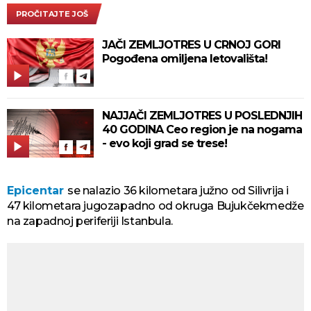
PROČITAJTE JOŠ
JAČI ZEMLJOTRES U CRNOJ GORI
Pogođena omiljena letovališta!
NAJJAČI ZEMLJOTRES U POSLEDNJIH
40 GODINA Ceo region je na nogama
- evo koji grad se trese!
Epicentar
se nalazio 36 kilometara južno od Silivrija i
47 kilometara jugozapadno od okruga Bujukčekmedže
na zapadnoj periferiji Istanbula.