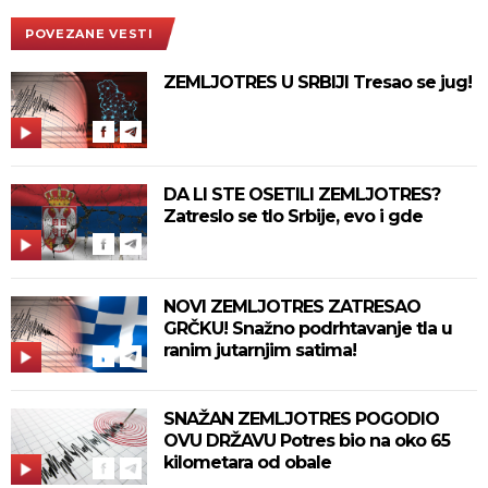
POVEZANE VESTI
ZEMLJOTRES U SRBIJI Tresao se jug!
DA LI STE OSETILI ZEMLJOTRES?
Zatreslo se tlo Srbije, evo i gde
NOVI ZEMLJOTRES ZATRESAO
GRČKU! Snažno podrhtavanje tla u
ranim jutarnjim satima!
SNAŽAN ZEMLJOTRES POGODIO
OVU DRŽAVU Potres bio na oko 65
kilometara od obale