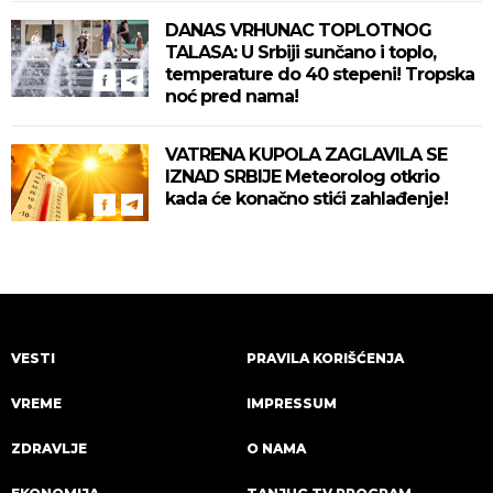
DANAS VRHUNAC TOPLOTNOG
TALASA: U Srbiji sunčano i toplo,
temperature do 40 stepeni! Tropska
noć pred nama!
VATRENA KUPOLA ZAGLAVILA SE
IZNAD SRBIJE Meteorolog otkrio
kada će konačno stići zahlađenje!
VESTI
PRAVILA KORIŠĆENJA
VREME
IMPRESSUM
ZDRAVLJE
O NAMA