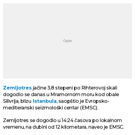
Zemljotres
jačine 3,8 stepeni po Rihterovoj skali
dogodio se danas u Mramornom moru kod obale
Silivrija, blizu
Istanbula
, saopštio je Evropsko-
mediteranski seizmološki centar (EMSC).
Zemljotres se dogodio u 14:24 časova po lokalnom
vremenu, na dubini od 12 kilometara, naveo je EMSC.