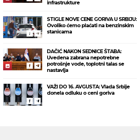
infrastrukture
STIGLE NOVE CENE GORIVA U SRBIJU:
Ovoliko ćemo plaćati na benzinskim
stanicama
DAČIĆ NAKON SEDNICE ŠTABA:
Uvedena zabrana nepotrebne
potrošnje vode, toplotni talas se
nastavlja
VAŽI DO 16. AVGUSTA: Vlada Srbije
donela odluku o ceni goriva