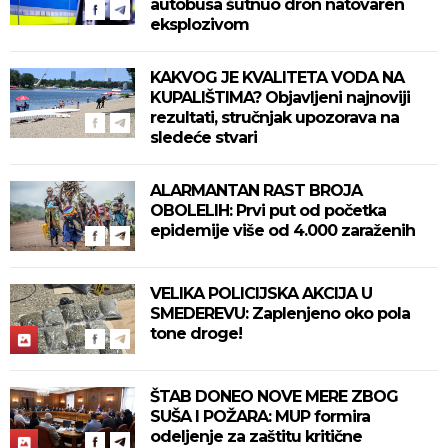
autobusa šutnuo dron natovaren
eksplozivom
KAKVOG JE KVALITETA VODA NA
KUPALIŠTIMA? Objavljeni najnoviji
rezultati, stručnjak upozorava na
sledeće stvari
ALARMANTAN RAST BROJA
OBOLELIH: Prvi put od početka
epidemije više od 4.000 zaraženih
VELIKA POLICIJSKA AKCIJA U
SMEDEREVU: Zaplenjeno oko pola
tone droge!
ŠTAB DONEO NOVE MERE ZBOG
SUŠA I POŽARA: MUP formira
odeljenje za zaštitu kritične