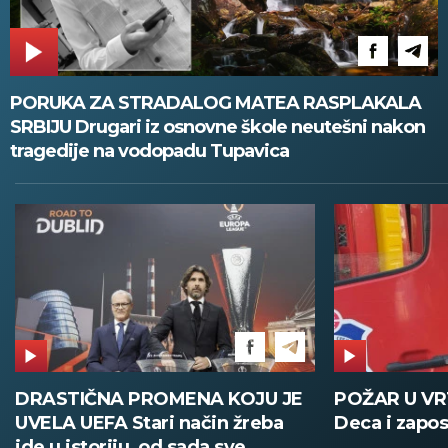
PORUKA ZA STRADALOG MATEA RASPLAKALA
SRBIJU Drugari iz osnovne škole neutešni nakon
tragedije na vodopadu Tupavica
DRASTIČNA PROMENA KOJU JE
POŽAR U V
UVELA UEFA Stari način žreba
Deca i zapos
ide u istoriju, od sada sve