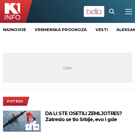
NAJNOVIJE
VREMENSKA PROGNOZA
VESTI
ALEKSAN
POTRES
DA LI STE OSETILI ZEMLJOTRES?
Zatreslo se tlo Srbije, evo i gde