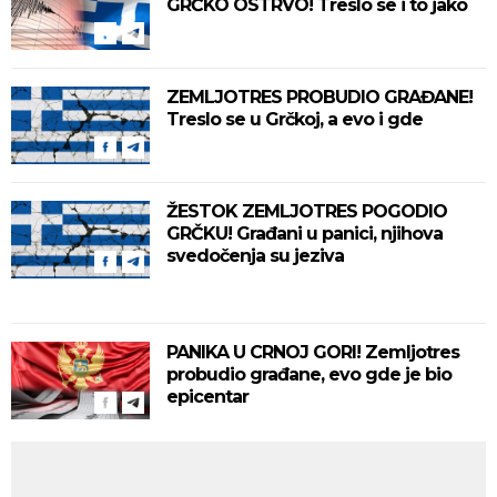
GRČKO OSTRVO! Treslo se i to jako
ZEMLJOTRES PROBUDIO GRAĐANE!
Treslo se u Grčkoj, a evo i gde
ŽESTOK ZEMLJOTRES POGODIO
GRČKU! Građani u panici, njihova
svedočenja su jeziva
PANIKA U CRNOJ GORI! Zemljotres
probudio građane, evo gde je bio
epicentar