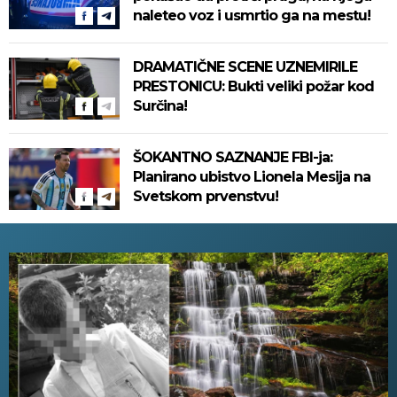
naleteo voz i usmrtio ga na mestu!
DRAMATIČNE SCENE UZNEMIRILE
PRESTONICU: Bukti veliki požar kod
Surčina!
ŠOKANTNO SAZNANJE FBI-ja:
Planirano ubistvo Lionela Mesija na
Svetskom prvenstvu!