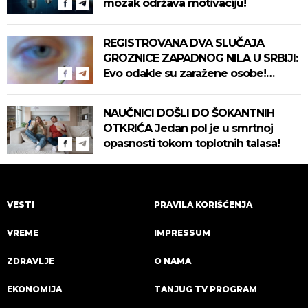
mozak održava motivaciju!
REGISTROVANA DVA SLUČAJA
GROZNICE ZAPADNOG NILA U SRBIJI:
Evo odakle su zaražene osobe!
Pročitajte na vreme savete "Batuta"
za zaštitu!
NAUČNICI DOŠLI DO ŠOKANTNIH
OTKRIĆA Jedan pol je u smrtnoj
opasnosti tokom toplotnih talasa!
VESTI
PRAVILA KORIŠĆENJA
VREME
IMPRESSUM
ZDRAVLJE
O NAMA
EKONOMIJA
TANJUG TV PROGRAM