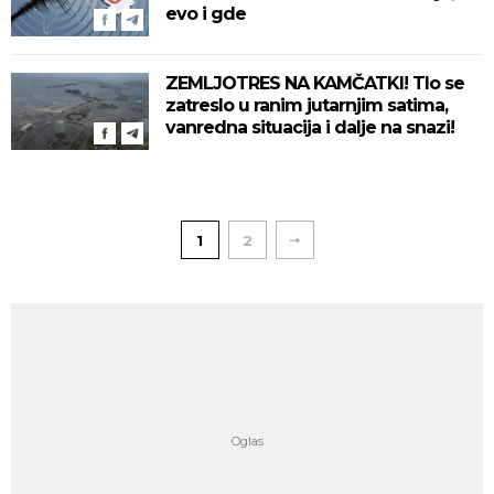
evo i gde
ZEMLJOTRES NA KAMČATKI! Tlo se
zatreslo u ranim jutarnjim satima,
vanredna situacija i dalje na snazi!
1
2