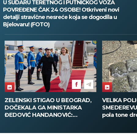
U SUDARU TERETNOG I PUTNIČKOG VOZA
POVREĐENE ČAK 24 OSOBE! Otkriveni novi
detalji stravične nesreće koja se dogodila u
Bjelovaru! (FOTO)
ZELENSKI STIGAO U BEOGRAD,
VELIKA POLI
DOČEKALA GA MINISTARKA
SMEDEREVU:
ĐEDOVIĆ HANDANOVIĆ:
pola tone dr
Predsednik Ukrajine prvi put u
poseti Srbiji - sutra sastanak sa