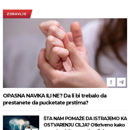
Vučićem! (FOTO/VIDEO)
ZDRAVLJE
OPASNA NAVIKA ILI NE? Da li bi trebalo da
prestanete da pucketate prstima?
ŠTA NAM POMAŽE DA ISTRAJEMO KA
OSTVARENJU CILJA? Otkriveno kako