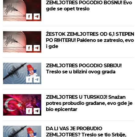
ZEMLJOTRES POGODIO BOSNU! Evo
gde se opet treslo
ŽESTOK ZEMLJOTRES OD 6,1 STEPEN
PO RIHTERU! Pakleno se zatreslo, evo
i gde
ZEMLJOTRES POGODIO SRBIJU!
Treslo se u blizini ovog grada
ZEMLJOTRES U TURSKOJ! Snažan
potres probudio građane, evo gde je
bio epicentar
DA LI VAS JE PROBUDIO
ZEMLJOTRES? Treslo se tlo Srbije,