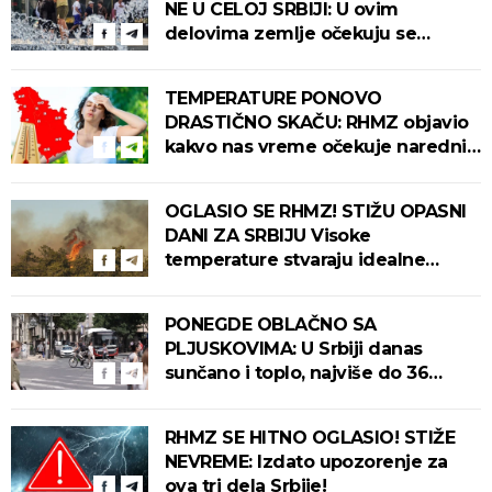
NE U CELOJ SRBIJI: U ovim
delovima zemlje očekuju se
intenzivni pljuskovi s grmljavinom!
TEMPERATURE PONOVO
DRASTIČNO SKAČU: RHMZ objavio
kakvo nas vreme očekuje narednih
dana!
OGLASIO SE RHMZ! STIŽU OPASNI
DANI ZA SRBIJU Visoke
temperature stvaraju idealne
uslove za izbijanje i širenje požara!
PONEGDE OBLAČNO SA
PLJUSKOVIMA: U Srbiji danas
sunčano i toplo, najviše do 36
stepeni!
RHMZ SE HITNO OGLASIO! STIŽE
NEVREME: Izdato upozorenje za
ova tri dela Srbije!