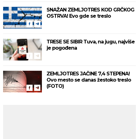
SNAŽAN ZEMLJOTRES KOD GRČKOG
OSTRVA! Evo gde se treslo
TRESE SE SIBIR Tuva, na jugu, najviše
je pogođena
ZEMLJOTRES JAČINE 7,4 STEPENA!
Ovo mesto se danas žestoko treslo
(FOTO)