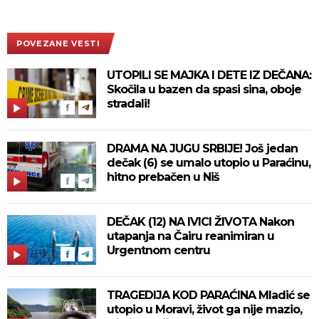
POVEZANE VESTI
UTOPILI SE MAJKA I DETE IZ DEČANA:
Skočila u bazen da spasi sina, oboje
stradali!
DRAMA NA JUGU SRBIJE! Još jedan
dečak (6) se umalo utopio u Paraćinu,
hitno prebačen u Niš
DEČAK (12) NA IVICI ŽIVOTA Nakon
utapanja na Čairu reanimiran u
Urgentnom centru
TRAGEDIJA KOD PARAĆINA Mladić se
utopio u Moravi, život ga nije mazio,