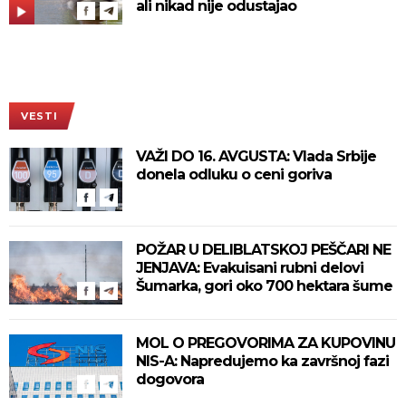
ali nikad nije odustajao
VESTI
VAŽI DO 16. AVGUSTA: Vlada Srbije
donela odluku o ceni goriva
POŽAR U DELIBLATSKOJ PEŠČARI NE
JENJAVA: Evakuisani rubni delovi
Šumarka, gori oko 700 hektara šume
MOL O PREGOVORIMA ZA KUPOVINU
NIS-A: Napredujemo ka završnoj fazi
dogovora