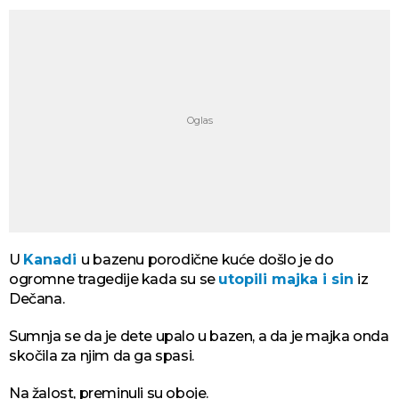
U
Kanadi
u bazenu porodične kuće došlo je do
ogromne tragedije kada su se
utopili majka i sin
iz
Dečana.
Sumnja se da je dete upalo u bazen, a da je majka onda
skočila za njim da ga spasi.
Na žalost, preminuli su oboje.