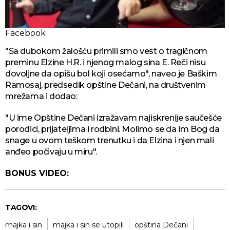
Facebook
"Sa dubokom žalošću primili smo vest o tragičnom
preminu Elzine H.R. i njenog malog sina E. Reči nisu
dovoljne da opišu bol koji osećamo", naveo je Baškim
Ramosaj, predsedik opštine Dečani, na društvenim
mrežama i dodao:
"U ime Opštine Dečani izražavam najiskrenije saučešće
porodici, prijateljima i rodbini. Molimo se da im Bog da
snage u ovom teškom trenutku i da Elzina i njen mali
anđeo počivaju u miru".
BONUS VIDEO:
TAGOVI:
majka i sin
majka i sin se utopili
opština Dečani