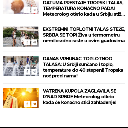
DATUMA PRESTAJE TROPSKI TALAS,
TEMPERATURA KONAČNO PADA!
Meteorolog otkrio kada u Srbiju stiže
zahlađenje!
EKSTREMNI TOPLOTNI TALAS STEŽE,
SRBIJA SE TOPI Živa u termometru
nemilosrdno raste u ovim gradovima
DANAS VRHUNAC TOPLOTNOG
TALASA: U Srbiji sunčano i toplo,
temperature do 40 stepeni! Tropska
noć pred nama!
VATRENA KUPOLA ZAGLAVILA SE
IZNAD SRBIJE Meteorolog otkrio
kada će konačno stići zahlađenje!