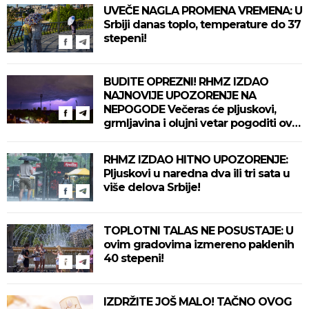
UVEČE NAGLA PROMENA VREMENA: U
Srbiji danas toplo, temperature do 37
stepeni!
BUDITE OPREZNI! RHMZ IZDAO
NAJNOVIJE UPOZORENJE NA
NEPOGODE Večeras će pljuskovi,
grmljavina i olujni vetar pogoditi ove
delove zemlje!
RHMZ IZDAO HITNO UPOZORENJE:
Pljuskovi u naredna dva ili tri sata u
više delova Srbije!
TOPLOTNI TALAS NE POSUSTAJE: U
ovim gradovima izmereno paklenih
40 stepeni!
IZDRŽITE JOŠ MALO! TAČNO OVOG