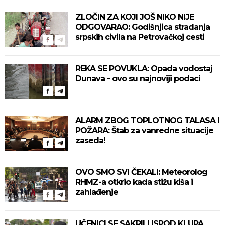
ZLOČIN ZA KOJI JOŠ NIKO NIJE
ODGOVARAO: Godišnjica stradanja
srpskih civila na Petrovačkoj cesti
REKA SE POVUKLA: Opada vodostaj
Dunava - ovo su najnoviji podaci
ALARM ZBOG TOPLOTNOG TALASA I
POŽARA: Štab za vanredne situacije
zaseda!
OVO SMO SVI ČEKALI: Meteorolog
RHMZ-a otkrio kada stižu kiša i
zahlađenje
UČENICI SE SAKRILI ISPOD KLUPA