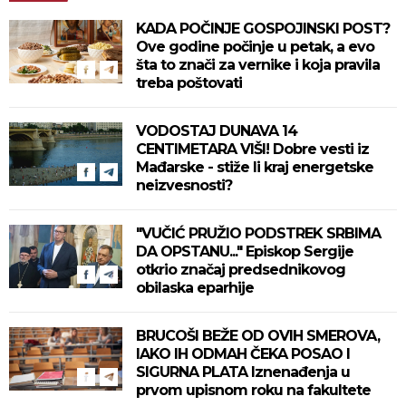
KADA POČINJE GOSPOJINSKI POST?
Ove godine počinje u petak, a evo
šta to znači za vernike i koja pravila
treba poštovati
VODOSTAJ DUNAVA 14
CENTIMETARA VIŠI! Dobre vesti iz
Mađarske - stiže li kraj energetske
neizvesnosti?
"VUČIĆ PRUŽIO PODSTREK SRBIMA
DA OPSTANU..." Episkop Sergije
otkrio značaj predsednikovog
obilaska eparhije
BRUCOŠI BEŽE OD OVIH SMEROVA,
IAKO IH ODMAH ČEKA POSAO I
SIGURNA PLATA Iznenađenja u
prvom upisnom roku na fakultete