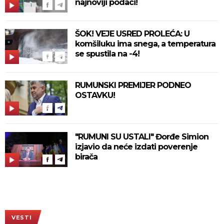
najnoviji podaci!
ŠOK! VEJE USRED PROLEĆA: U
komšiluku ima snega, a temperatura
se spustila na -4!
RUMUNSKI PREMIJER PODNEO
OSTAVKU!
"RUMUNI SU USTALI" Đorđe Simion
izjavio da neće izdati poverenje
birača
VESTI