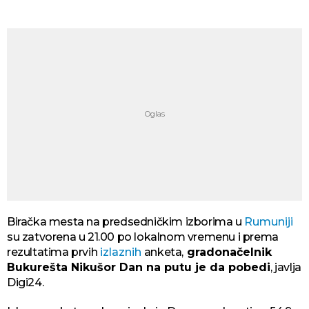
Biračka mesta na predsedničkim izborima u
Rumuniji
su zatvorena u 21.00 po lokalnom vremenu i prema
rezultatima prvih
izlaznih
anketa,
gradonačelnik
Bukurešta Nikušor Dan na putu je da pobedi
, javlja
Digi24.