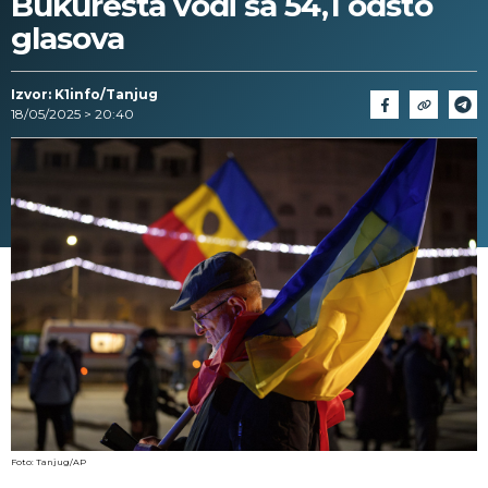
Bukurešta vodi sa 54,1 odsto
glasova
Izvor: K1info/Tanjug
18/05/2025 > 20:40
Foto: Tanjug/AP