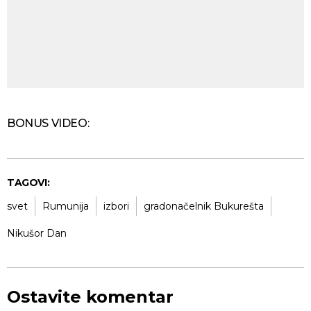
BONUS VIDEO:
TAGOVI:
svet
Rumunija
izbori
gradonačelnik Bukurešta
Nikušor Dan
Ostavite komentar