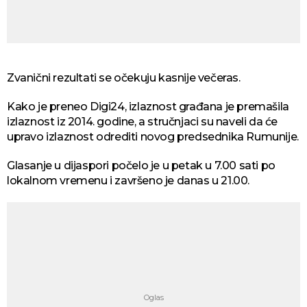
Zvanični rezultati se očekuju kasnije večeras.
Kako je preneo Digi24, izlaznost građana je premašila
izlaznost iz 2014. godine, a stručnjaci su naveli da će
upravo izlaznost odrediti novog predsednika Rumunije.
Glasanje u dijaspori počelo je u petak u 7.00 sati po
lokalnom vremenu i završeno je danas u 21.00.