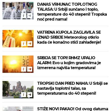
DANAS VRHUNAC TOPLOTNOG
TALASA: U Srbiji sunčano i toplo,
temperature do 40 stepeni! Tropska
noć pred nama!
VATRENA KUPOLA ZAGLAVILA SE
IZNAD SRBIJE Meteorolog otkrio
kada će konačno stići zahlađenje!
SRBIJA SE TOPI! RHMZ UPALIO
ALARM: Evo u kojim gradovima je
izmerena najviša temperatura!
TROPSKI DAN PRED NAMA: U Srbiji se
nastavlja toplotni talas, sa
temperaturama do 40 stepeni!
STIŽE NOVI PAKAO! Od ovog datuma