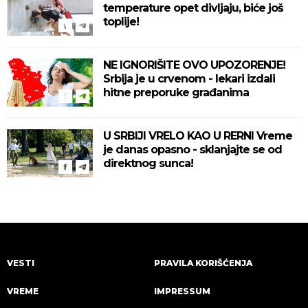
temperature opet divljaju, biće još
toplije!
NE IGNORIŠITE OVO UPOZORENJE!
Srbija je u crvenom - lekari izdali
hitne preporuke građanima
U SRBIJI VRELO KAO U RERNI Vreme
je danas opasno - sklanjajte se od
direktnog sunca!
VESTI
PRAVILA KORIŠĆENJA
VREME
IMPRESSUM