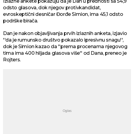
Izlazne ankete pokazuju da je Dan u prednosti sa 54,9
odsto glasova, dok njegov protivkandidat,
evroskeptični desničar Đorđe Simion, ima 45,1 odsto
podrške birača.
Dan je nakon objavljivanja prvih izlaznih anketa, izjavio
''da je rumunsko društvo pokazalo ipresivnu snagu'',
dok je Simion kazao da ''prema procenama njegovog
tima ima 400 hiljada glasova više'' od Dana, preneo je
Rojters.