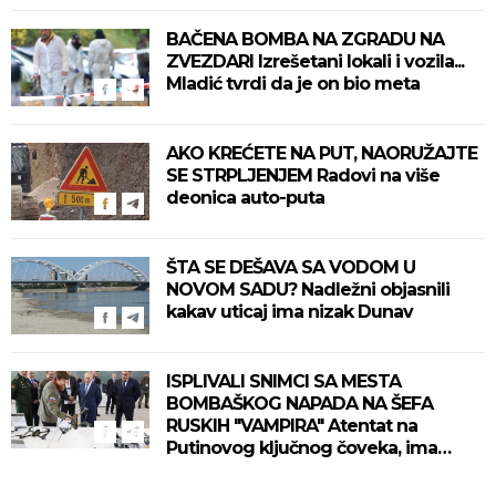
BAČENA BOMBA NA ZGRADU NA
ZVEZDARI Izrešetani lokali i vozila...
Mladić tvrdi da je on bio meta
AKO KREĆETE NA PUT, NAORUŽAJTE
SE STRPLJENJEM Radovi na više
deonica auto-puta
ŠTA SE DEŠAVA SA VODOM U
NOVOM SADU? Nadležni objasnili
kakav uticaj ima nizak Dunav
ISPLIVALI SNIMCI SA MESTA
BOMBAŠKOG NAPADA NA ŠEFA
RUSKIH "VAMPIRA" Atentat na
Putinovog ključnog čoveka, ima
mrtvih (VIDEO)