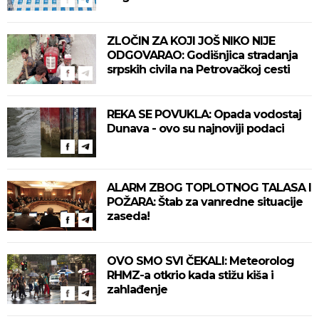
ZLOČIN ZA KOJI JOŠ NIKO NIJE
ODGOVARAO: Godišnjica stradanja
srpskih civila na Petrovačkoj cesti
REKA SE POVUKLA: Opada vodostaj
Dunava - ovo su najnoviji podaci
ALARM ZBOG TOPLOTNOG TALASA I
POŽARA: Štab za vanredne situacije
zaseda!
OVO SMO SVI ČEKALI: Meteorolog
RHMZ-a otkrio kada stižu kiša i
zahlađenje