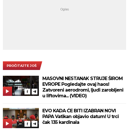
PROČITAJTE JOŠ
MASOVNI NESTANAK STRUJE ŠIROM
EVROPE Pogledajte ovaj haos!
Zatvoreni aerodromi, ljudi zarobljeni
u liftovima... (VIDEO)
EVO KADA ĆE BITI IZABRAN NOVI
PAPA Vatikan objavio datum! U trci
čak 135 kardinala