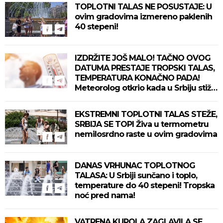
TOPLOTNI TALAS NE POSUSTAJE: U
ovim gradovima izmereno paklenih
40 stepeni!
IZDRŽITE JOŠ MALO! TAČNO OVOG
DATUMA PRESTAJE TROPSKI TALAS,
TEMPERATURA KONAČNO PADA!
Meteorolog otkrio kada u Srbiju stiže
zahlađenje!
EKSTREMNI TOPLOTNI TALAS STEŽE,
SRBIJA SE TOPI Živa u termometru
nemilosrdno raste u ovim gradovima
DANAS VRHUNAC TOPLOTNOG
TALASA: U Srbiji sunčano i toplo,
temperature do 40 stepeni! Tropska
noć pred nama!
VATRENA KUPOLA ZAGLAVILA SE