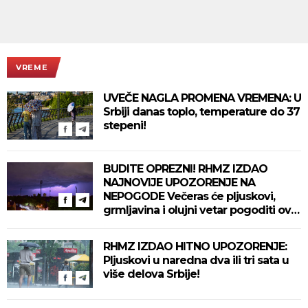
VREME
UVEČE NAGLA PROMENA VREMENA: U
Srbiji danas toplo, temperature do 37
stepeni!
BUDITE OPREZNI! RHMZ IZDAO
NAJNOVIJE UPOZORENJE NA
NEPOGODE Večeras će pljuskovi,
grmljavina i olujni vetar pogoditi ove
delove zemlje!
RHMZ IZDAO HITNO UPOZORENJE:
Pljuskovi u naredna dva ili tri sata u
više delova Srbije!