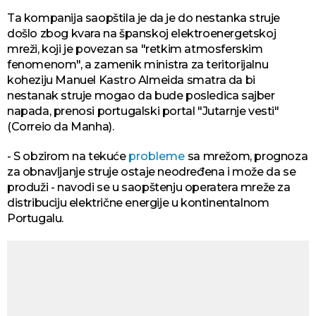
Ta kompanija saopštila je da je do nestanka struje
došlo zbog kvara na španskoj elektroenergetskoj
mreži, koji je povezan sa "retkim atmosferskim
fenomenom", a zamenik ministra za teritorijalnu
koheziju Manuel Kastro Almeida smatra da bi
nestanak struje mogao da bude posledica sajber
napada, prenosi portugalski portal "Jutarnje vesti"
(Correio da Manha).
- S obzirom na tekuće
probleme
sa mrežom, prognoza
za obnavljanje struje ostaje neodređena i može da se
produži - navodi se u saopštenju operatera mreže za
distribuciju električne energije u kontinentalnom
Portugalu.