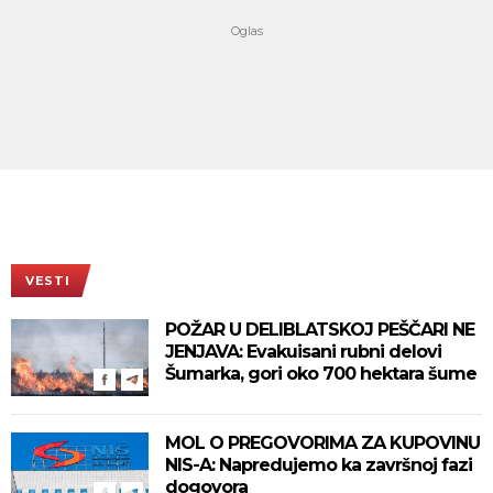
VESTI
POŽAR U DELIBLATSKOJ PEŠČARI NE
JENJAVA: Evakuisani rubni delovi
Šumarka, gori oko 700 hektara šume
MOL O PREGOVORIMA ZA KUPOVINU
NIS-A: Napredujemo ka završnoj fazi
dogovora