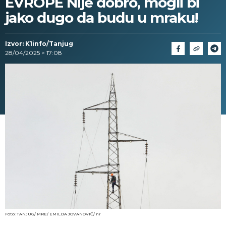
EVROPE Nije dobro, mogli bi
jako dugo da budu u mraku!
Izvor: K1info/Tanjug
28/04/2025 > 17:08
Foto: TANJUG/ MRE/ EMILIJA JOVANOVIĆ/ nr