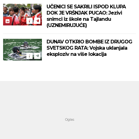
UČENICI SE SAKRILI ISPOD KLUPA
DOK JE VRŠNJAK PUCAO: Jezivi
snimci iz škole na Tajlandu
(UZNEMIRUJUĆE)
DUNAV OTKRIO BOMBE IZ DRUGOG
SVETSKOG RATA: Vojska uklanjala
eksploziv na više lokacija