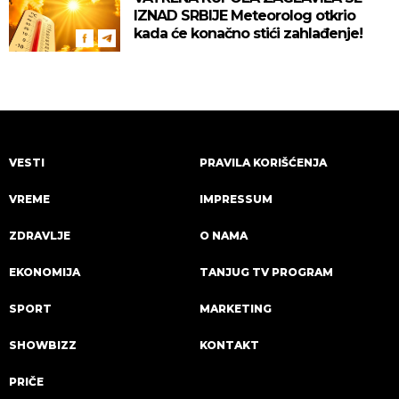
IZNAD SRBIJE Meteorolog otkrio
kada će konačno stići zahlađenje!
VESTI
PRAVILA KORIŠĆENJA
VREME
IMPRESSUM
ZDRAVLJE
O NAMA
EKONOMIJA
TANJUG TV PROGRAM
SPORT
MARKETING
SHOWBIZZ
KONTAKT
PRIČE