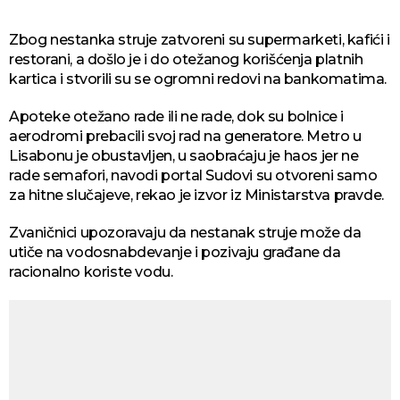
Zbog nestanka struje zatvoreni su supermarketi, kafići i
restorani, a došlo je i do otežanog korišćenja platnih
kartica i stvorili su se ogromni redovi na bankomatima.
Apoteke otežano rade ili ne rade, dok su bolnice i
aerodromi prebacili svoj rad na generatore. Metro u
Lisabonu je obustavljen, u saobraćaju je haos jer ne
rade semafori, navodi portal Sudovi su otvoreni samo
za hitne slučajeve, rekao je izvor iz Ministarstva pravde.
Zvaničnici upozoravaju da nestanak struje može da
utiče na vodosnabdevanje i pozivaju građane da
racionalno koriste vodu.