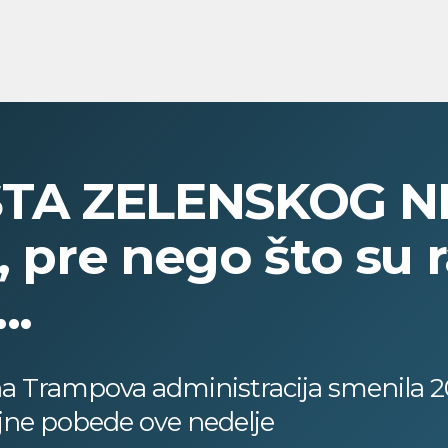
TA ZELENSKOG NI
, pre nego što su 
..
a Trampova administracija smenila 20
ojne pobede ove nedelje