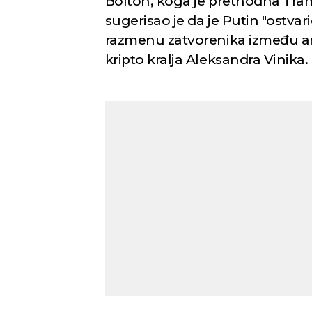
Bolton, koga je prethodna Tram
sugerisao je da je Putin "ostvar
razmenu zatvorenika između am
kripto kralja Aleksandra Vinika.
Novi Sad
Vedro nebo
Vedr
23
Min temp:
23
°C
°C
Max temp:
39
°C
Vetar:
2
m/s
Vlažnost:
42
%