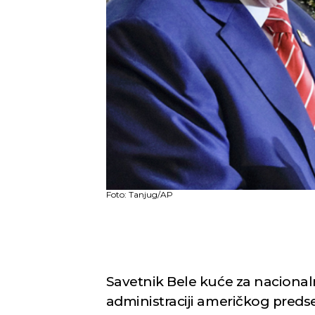
Foto: Tanjug/AP
Savetnik Bele kuće za naciona
administraciji američkog pred