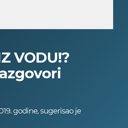
Z VODU!?
razgovori
19. godine, sugerisao je