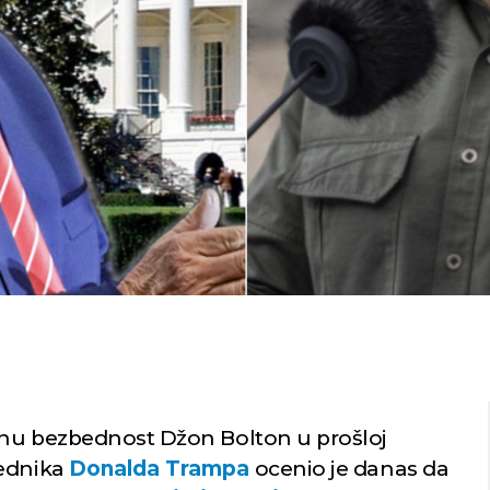
lnu bezbednost Džon Bolton u prošloj
sednika
Donalda Trampa
ocenio je danas da