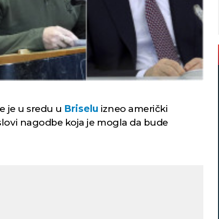
je je u sredu u
Briselu
izneo američki
slovi nagodbe koja je mogla da bude