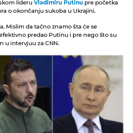
uskom lideru
Vladimiru Putinu
pre početka
ra o okončanju sukoba u Ukrajini.
. Mislim da tačno znamo šta će se
efektivno predao Putinu i pre nego što su
on u intervjuu za CNN.