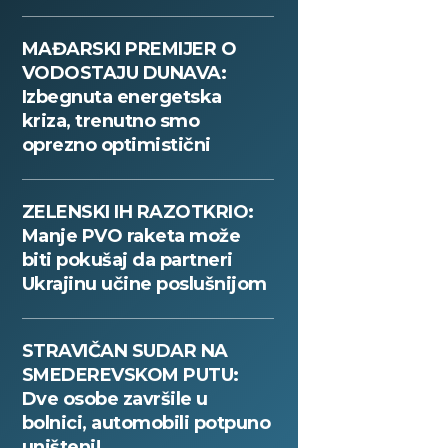
MAĐARSKI PREMIJER O
VODOSTAJU DUNAVA:
Izbegnuta energetska
kriza, trenutno smo
oprezno optimistični
ZELENSKI IH RAZOTKRIO:
Manje PVO raketa može
biti pokušaj da partneri
Ukrajinu učine poslušnijom
STRAVIČAN SUDAR NA
SMEDEREVSKOM PUTU:
Dve osobe završile u
bolnici, automobili potpuno
uništeni!