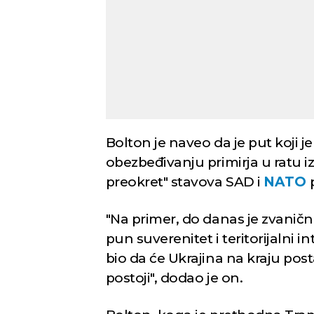
Bolton je naveo da je put koji j
obezbeđivanju primirja u ratu i
preokret" stavova SAD i
NATO
p
"Na primer, do danas je zvanični 
pun suverenitet i teritorijalni i
bio da će Ukrajina na kraju post
postoji", dodao je on.