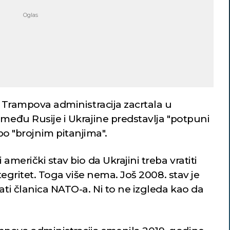
e Trampova administracija zacrtala u
zmeđu Rusije i Ukrajine predstavlja "potpuni
o "brojnim pitanjima".
američki stav bio da Ukrajini treba vratiti
ntegritet. Toga više nema. Još 2008. stav je
ati članica NATO-a. Ni to ne izgleda kao da