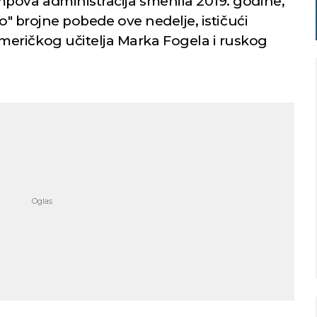
pova administracija smenila 2019. godine,
io" brojne pobede ove nedelje, ističući
eričkog učitelja Marka Fogela i ruskog
Niš
Beograd
o nebo
Vedro nebo
21
22
Min temp:
21
Min temp:
22
°C
°C
°C
°C
Max temp:
37
Max temp:
39
°C
°C
Vetar:
1
m/s
Vetar:
3
m/s
Vlažnost:
52
%
Vlažnost:
62