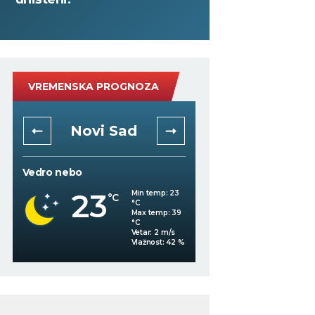
VREMENSKA PROGNOZA
Novi Sad
Niš
Vedro nebo
Vedro nebo
23
21
Min temp:
23
°C
°C
°C
Max temp:
39
°C
Vetar:
2
m/s
%
Vlažnost:
42
%