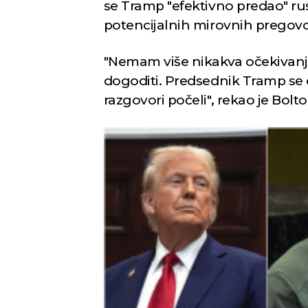
se Tramp "efektivno predao" r
potencijalnih mirovnih pregovo
"Nemam više nikakva očekivanja
dogoditi. Predsednik Tramp se 
razgovori počeli", rekao je Bolt