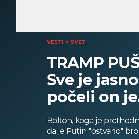
VESTI
>
SVET
TRAMP PUŠ
Sve je jasno
počeli on je.
Bolton, koga je prethodn
da je Putin "ostvario" br