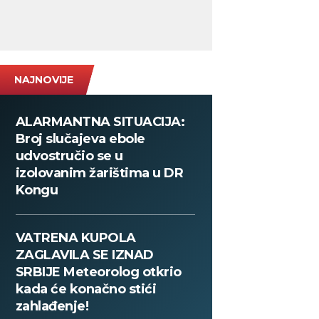
NAJNOVIJE
ALARMANTNA SITUACIJA:
Broj slučajeva ebole
udvostručio se u
izolovanim žarištima u DR
Kongu
VATRENA KUPOLA
ZAGLAVILA SE IZNAD
SRBIJE Meteorolog otkrio
kada će konačno stići
zahlađenje!