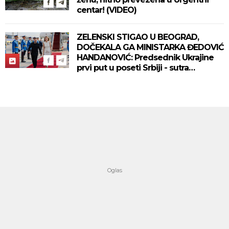
centar! (VIDEO)
ZELENSKI STIGAO U BEOGRAD,
DOČEKALA GA MINISTARKA ĐEDOVIĆ
HANDANOVIĆ: Predsednik Ukrajine
prvi put u poseti Srbiji - sutra
sastanak sa Vučićem! (FOTO/VIDEO)