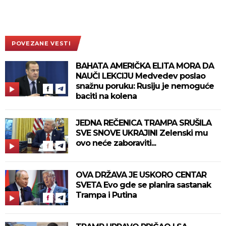
POVEZANE VESTI
BAHATA AMERIČKA ELITA MORA DA
NAUČI LEKCIJU Medvedev poslao
snažnu poruku: Rusiju je nemoguće
baciti na kolena
JEDNA REČENICA TRAMPA SRUŠILA
SVE SNOVE UKRAJINI Zelenski mu
ovo neće zaboraviti...
OVA DRŽAVA JE USKORO CENTAR
SVETA Evo gde se planira sastanak
Trampa i Putina