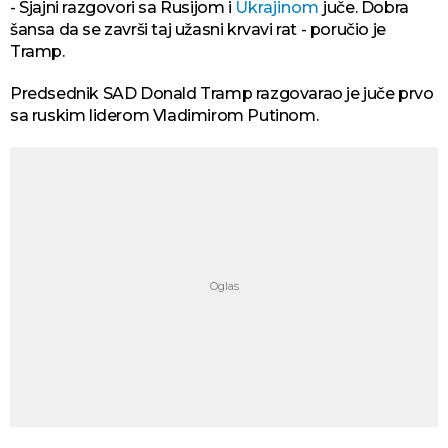
- Sjajni razgovori sa Rusijom i
Ukrajinom
juče. Dobra
šansa da se završi taj užasni krvavi rat - poručio je
Tramp.
Predsednik SAD Donald Tramp razgovarao je juče prvo
sa ruskim liderom Vladimirom Putinom.