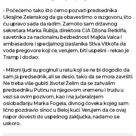
- Počećemo tako što ćemo pozvati predsednika
Ukrajine Zelenskog da ga obavestimo o razgovoru, što
ću upravo sada da radim. Zamolio sam državnog
sekretara Marka Rubija, direktora CIA Džona Retklifa,
savetnika za nacionalnu bezbednost Majkla Valca i
ambasadora i specijalnog izaslanika Stiva Vitkofa da
vode pregovore koji će, verujem, biti uspešni - rekao je
Tramp i dodao:
- Milioni ljudi su poginuli u ratu koji se ne bi dogodio da
sam ja predsednik, ali se desio, tako da se mora završiti.
Ne treba više gubiti živote! Želim da se zahvalim
predsedniku Putinu na njegovom vremenu i trudu u
vezi sa ovim pozivom, kao i na jučerašnjem
oslobađanju Marka Fogela, divnog čoveka kojeg sam
lično pozdravio sinoć u Beloj kući. Verujem da će ovaj
napor dovesti do uspešnog zaključka, nadamo se
uskoro.