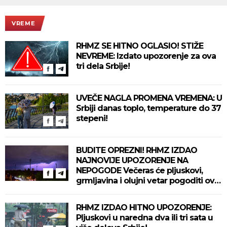
VREME
RHMZ SE HITNO OGLASIO! STIŽE
NEVREME: Izdato upozorenje za ova
tri dela Srbije!
UVEČE NAGLA PROMENA VREMENA: U
Srbiji danas toplo, temperature do 37
stepeni!
BUDITE OPREZNI! RHMZ IZDAO
NAJNOVIJE UPOZORENJE NA
NEPOGODE Večeras će pljuskovi,
grmljavina i olujni vetar pogoditi ove
delove zemlje!
RHMZ IZDAO HITNO UPOZORENJE:
Pljuskovi u naredna dva ili tri sata u