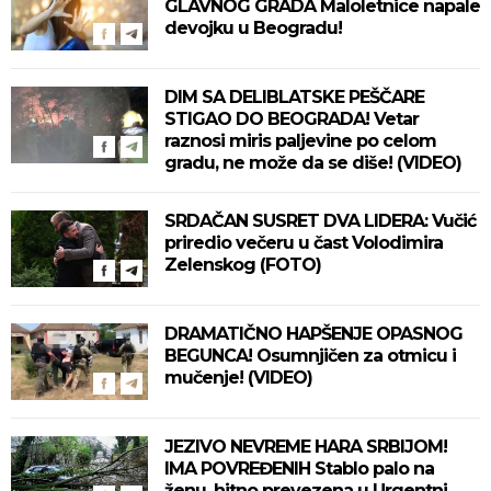
GLAVNOG GRADA Maloletnice napale
devojku u Beogradu!
DIM SA DELIBLATSKE PEŠČARE
STIGAO DO BEOGRADA! Vetar
raznosi miris paljevine po celom
gradu, ne može da se diše! (VIDEO)
SRDAČAN SUSRET DVA LIDERA: Vučić
priredio večeru u čast Volodimira
Zelenskog (FOTO)
DRAMATIČNO HAPŠENJE OPASNOG
BEGUNCA! Osumnjičen za otmicu i
mučenje! (VIDEO)
JEZIVO NEVREME HARA SRBIJOM!
IMA POVREĐENIH Stablo palo na
ženu, hitno prevezena u Urgentni