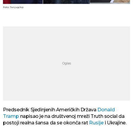
Foto: Tanjug/Ap
Predsednik Sjedinjenih Američkih Država
Donald
Tramp
napisao je na društvenoj mreži Truth social da
postoji realna šansa da se okonča rat
Rusije
i Ukrajine.