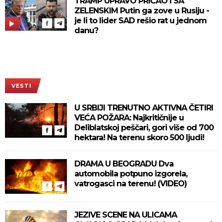
TRAMP UPRAVO PRIČAO I SA
ZELENSKIM Putin ga zove u Rusiju -
je li to lider SAD rešio rat u jednom
danu?
VESTI
U SRBIJI TRENUTNO AKTIVNA ČETIRI
VEĆA POŽARA: Najkritičnije u
Deliblatskoj peščari, gori više od 700
hektara! Na terenu skoro 500 ljudi!
DRAMA U BEOGRADU Dva
automobila potpuno izgorela,
vatrogasci na terenu! (VIDEO)
JEZIVE SCENE NA ULICAMA