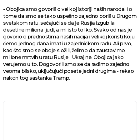
- Obojica smo govorili o velikoj istoriji naših naroda, i o
tome da smo se tako uspešno zajedno borili u Drugom
svetskom ratu, sećajući se da je Rusija izgubila
desetine miliona ljudi, a mi isto toliko. Svako od nas je
govorio o prednostima naših nacija i velikoj koristi koju
ćemo jednog dana imati u zajedničkom radu. Ali prvo,
kao što smo se oboje složili, želimo da zaustavimo
milione mrtvih u ratu Rusije i Ukrajine. Obojica jako
verujemo u to. Dogovorili smo se da radimo zajedno,
veoma blisko, uključujući posete jedni drugima - rekao
nakon tog sastanka Tramp.