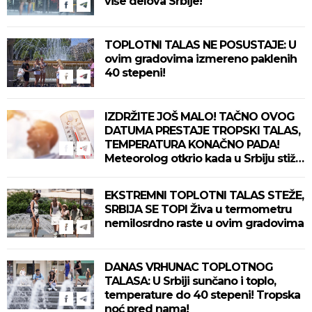
više delova Srbije!
TOPLOTNI TALAS NE POSUSTAJE: U
ovim gradovima izmereno paklenih
40 stepeni!
IZDRŽITE JOŠ MALO! TAČNO OVOG
DATUMA PRESTAJE TROPSKI TALAS,
TEMPERATURA KONAČNO PADA!
Meteorolog otkrio kada u Srbiju stiže
zahlađenje!
EKSTREMNI TOPLOTNI TALAS STEŽE,
SRBIJA SE TOPI Živa u termometru
nemilosrdno raste u ovim gradovima
DANAS VRHUNAC TOPLOTNOG
TALASA: U Srbiji sunčano i toplo,
temperature do 40 stepeni! Tropska
noć pred nama!