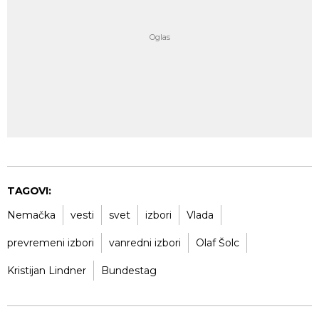
TAGOVI:
Nemačka
vesti
svet
izbori
Vlada
prevremeni izbori
vanredni izbori
Olaf Šolc
Kristijan Lindner
Bundestag