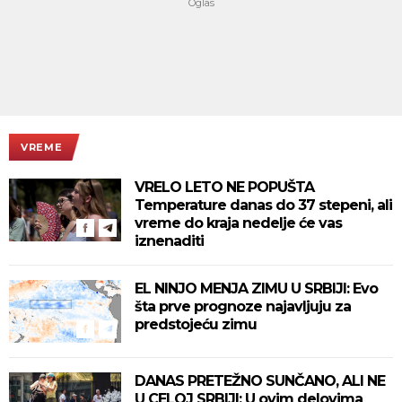
VREME
VRELO LETO NE POPUŠTA
Temperature danas do 37 stepeni, ali
vreme do kraja nedelje će vas
iznenaditi
EL NINJO MENJA ZIMU U SRBIJI: Evo
šta prve prognoze najavljuju za
predstojeću zimu
DANAS PRETEŽNO SUNČANO, ALI NE
U CELOJ SRBIJI: U ovim delovima