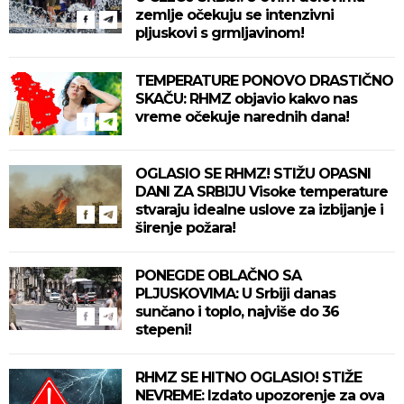
zemlje očekuju se intenzivni
pljuskovi s grmljavinom!
TEMPERATURE PONOVO DRASTIČNO
SKAČU: RHMZ objavio kakvo nas
vreme očekuje narednih dana!
OGLASIO SE RHMZ! STIŽU OPASNI
DANI ZA SRBIJU Visoke temperature
stvaraju idealne uslove za izbijanje i
širenje požara!
PONEGDE OBLAČNO SA
PLJUSKOVIMA: U Srbiji danas
sunčano i toplo, najviše do 36
stepeni!
RHMZ SE HITNO OGLASIO! STIŽE
NEVREME: Izdato upozorenje za ova