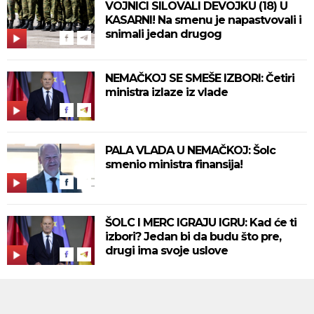
VOJNICI SILOVALI DEVOJKU (18) U
KASARNI! Na smenu je napastvovali i
snimali jedan drugog
NEMAČKOJ SE SMEŠE IZBORI: Četiri
ministra izlaze iz vlade
PALA VLADA U NEMAČKOJ: Šolc
smenio ministra finansija!
ŠOLC I MERC IGRAJU IGRU: Kad će ti
izbori? Jedan bi da budu što pre,
drugi ima svoje uslove