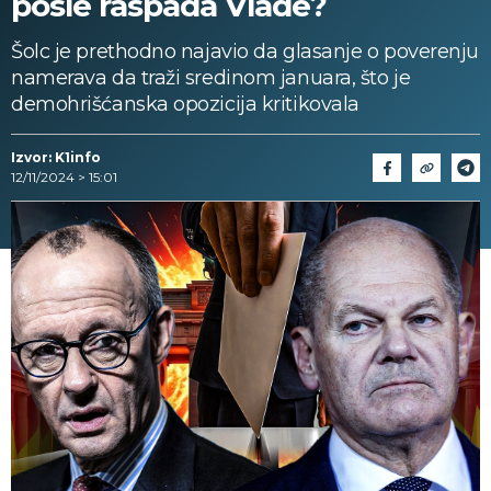
posle raspada Vlade?
Šolc je prethodno najavio da glasanje o poverenju
namerava da traži sredinom januara, što je
demohrišćanska opozicija kritikovala
Izvor: K1info
12/11/2024 > 15:01