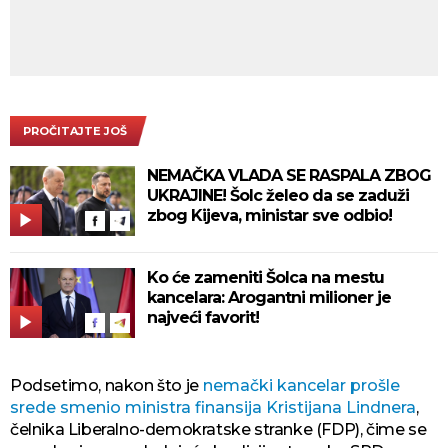
PROČITAJTE JOŠ
NEMAČKA VLADA SE RASPALA ZBOG
UKRAJINE! Šolc želeo da se zaduži
zbog Kijeva, ministar sve odbio!
Ko će zameniti Šolca na mestu
kancelara: Arogantni milioner je
najveći favorit!
Podsetimo, nakon što je
nemački kancelar prošle
srede smenio ministra finansija Kristijana Lindnera
,
čelnika Liberalno-demokratske stranke (FDP), čime se