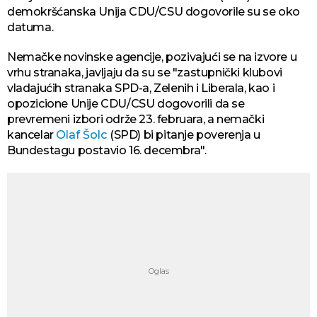
demokršćanska Unija CDU/CSU dogovorile su se oko
datuma.
Nemačke novinske agencije, pozivajući se na izvore u
vrhu stranaka, javljaju da su se "zastupnički klubovi
vladajućih stranaka SPD-a, Zelenih i Liberala, kao i
opozicione Unije CDU/CSU dogovorili da se
prevremeni izbori održe 23. februara, a nemački
kancelar
Olaf Šolc
(SPD) bi pitanje poverenja u
Bundestagu postavio 16. decembra".