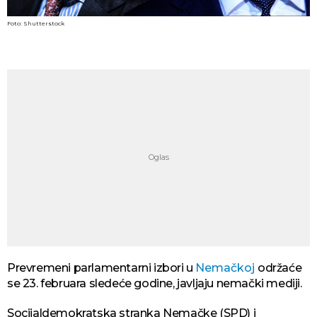
Foto: Shutterstock
Prevremeni parlamentarni izbori u
Nemačkoj
održaće
se 23. februara sledeće godine, javljaju nemački mediji.
Socijaldemokratska stranka Nemačke (SPD) i