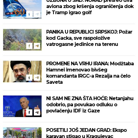
UZBUNA U SAD: NORAD presreo dva
aviona zbog kršenja ograničenja dok
je Tramp igrao golf
PANIKA U REPUBLICI SRPSKOJ: Požar
kod Gacka, sve raspoložive
vatrogasne jedinice na terenu
PROMENE NA VRHU IRANA: Modžtaba
Hamnei imenovao bivšeg
komandanta IRGC-a Rezaija na čelo
Saveta
NI SAM NE ZNA ŠTA HOĆE: Netanjahu
odobrio, pa povukao odluku o
povlačenju IDF iz Gaze
POSETILI JOŠ JEDAN GRAD: Ekspo
karavan stigao u Kragujevac