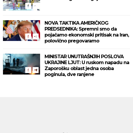
NOVA TAKTIKA AMERIČKOG
PREDSEDNIKA: Spremni smo da
pojačamo ekonomski pritisak na Iran,
polovično pregovaramo
MINISTAR UNUTRAŠNJIH POSLOVA
UKRAJINE LJUT: U ruskom napadu na
Zaporošku oblast jedna osoba
poginula, dve ranjene