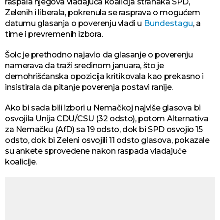
raspala njegova vladajuća koalicija stranaka SPD,
Zelenih i liberala, pokrenula se rasprava o mogućem
datumu glasanja o poverenju vladi u
Bundestagu
, a
time i prevremenih izbora.
Šolc je prethodno najavio da glasanje o poverenju
namerava da traži sredinom januara, što je
demohrišćanska opozicija kritikovala kao prekasno i
insistirala da pitanje poverenja postavi ranije.
Ako bi sada bili izbori u Nemačkoj najviše glasova bi
osvojila Unija CDU/CSU (32 odsto), potom Alternativa
za Nemačku (AfD) sa 19 odsto, dok bi SPD osvojio 15
odsto, dok bi Zeleni osvojili 11 odsto glasova, pokazale
su ankete sprovedene nakon raspada vladajuće
koalicije.