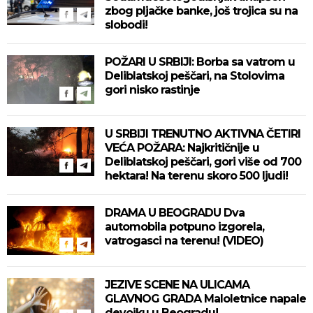
zbog pljačke banke, još trojica su na
slobodi!
POŽARI U SRBIJI: Borba sa vatrom u
Deliblatskoj peščari, na Stolovima
gori nisko rastinje
U SRBIJI TRENUTNO AKTIVNA ČETIRI
VEĆA POŽARA: Najkritičnije u
Deliblatskoj peščari, gori više od 700
hektara! Na terenu skoro 500 ljudi!
DRAMA U BEOGRADU Dva
automobila potpuno izgorela,
vatrogasci na terenu! (VIDEO)
JEZIVE SCENE NA ULICAMA
GLAVNOG GRADA Maloletnice napale
devojku u Beogradu!