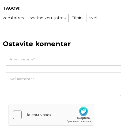
TAGOVI:
zemljotres
snažan zemljotres
Filipini
svet
Ostavite komentar