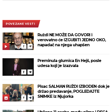
POVEZANE VESTI
Ruždi NE MOŽE DA GOVORI i
verovatno će IZGUBITI JEDNO OKO,
napadač na njega uhapšen
Preminula glumica En Hejš, posle
udesa koji je izazvala
Pisac SALMAN RUŽDI IZBODEN dok je
držao predavanje, POGLEDAJTE
SNIMKE iz Njujorka