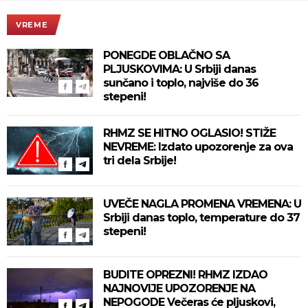
VREME
PONEGDE OBLAČNO SA
PLJUSKOVIMA: U Srbiji danas
sunčano i toplo, najviše do 36
stepeni!
RHMZ SE HITNO OGLASIO! STIŽE
NEVREME: Izdato upozorenje za ova
tri dela Srbije!
UVEČE NAGLA PROMENA VREMENA: U
Srbiji danas toplo, temperature do 37
stepeni!
BUDITE OPREZNI! RHMZ IZDAO
NAJNOVIJE UPOZORENJE NA
NEPOGODE Večeras će pljuskovi,