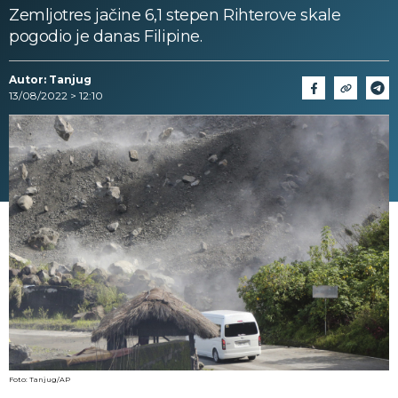
Zemljotres jačine 6,1 stepen Rihterove skale
pogodio je danas Filipine.
Autor: Tanjug
13/08/2022 > 12:10
Foto: Tanjug/AP