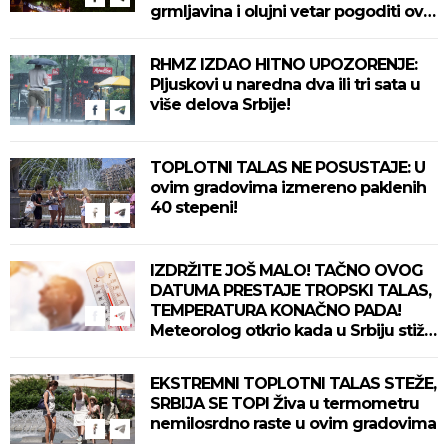
grmljavina i olujni vetar pogoditi ove
delove zemlje!
RHMZ IZDAO HITNO UPOZORENJE:
Pljuskovi u naredna dva ili tri sata u
više delova Srbije!
TOPLOTNI TALAS NE POSUSTAJE: U
ovim gradovima izmereno paklenih
40 stepeni!
IZDRŽITE JOŠ MALO! TAČNO OVOG
DATUMA PRESTAJE TROPSKI TALAS,
TEMPERATURA KONAČNO PADA!
Meteorolog otkrio kada u Srbiju stiže
zahlađenje!
EKSTREMNI TOPLOTNI TALAS STEŽE,
SRBIJA SE TOPI Živa u termometru
nemilosrdno raste u ovim gradovima