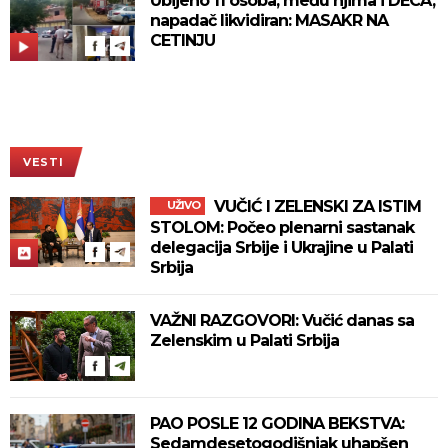
Ubijeno 11 osoba, među njima i DECA,
napadač likvidiran: MASAKR NA
CETINJU
VESTI
VUČIĆ I ZELENSKI ZA ISTIM
UŽIVO
STOLOM: Počeo plenarni sastanak
delegacija Srbije i Ukrajine u Palati
Srbija
VAŽNI RAZGOVORI: Vučić danas sa
Zelenskim u Palati Srbija
PAO POSLE 12 GODINA BEKSTVA:
Sedamdesetogodišnjak uhapšen