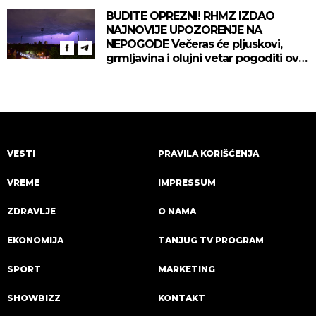
BUDITE OPREZNI! RHMZ IZDAO
NAJNOVIJE UPOZORENJE NA
NEPOGODE Večeras će pljuskovi,
grmljavina i olujni vetar pogoditi ove
delove zemlje!
VESTI
PRAVILA KORIŠĆENJA
VREME
IMPRESSUM
ZDRAVLJE
O NAMA
EKONOMIJA
TANJUG TV PROGRAM
SPORT
MARKETING
SHOWBIZZ
KONTAKT