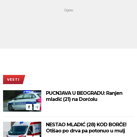
VESTI
PUCNJAVA U BEOGRADU: Ranjen
mladić (21) na Dorćolu
NESTAO MLADIĆ (28) KOD BORČE!
Otišao po drva pa potonuo u mulj