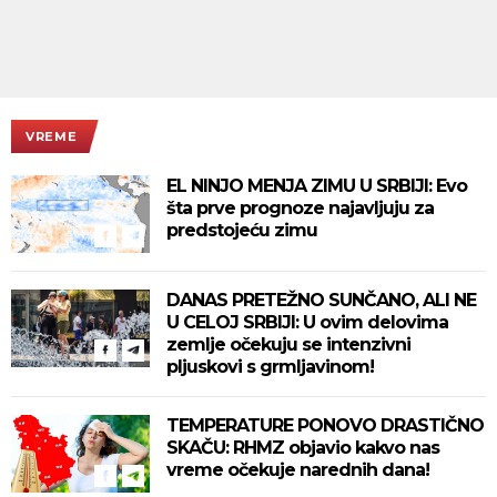
VREME
EL NINJO MENJA ZIMU U SRBIJI: Evo
šta prve prognoze najavljuju za
predstojeću zimu
DANAS PRETEŽNO SUNČANO, ALI NE
U CELOJ SRBIJI: U ovim delovima
zemlje očekuju se intenzivni
pljuskovi s grmljavinom!
TEMPERATURE PONOVO DRASTIČNO
SKAČU: RHMZ objavio kakvo nas
vreme očekuje narednih dana!