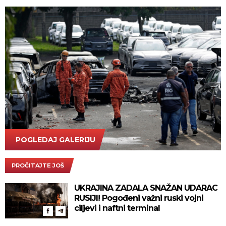
POGLEDAJ GALERIJU
AP Photo/Bruna Prado
PROČITAJTE JOŠ
UKRAJINA ZADALA SNAŽAN UDARAC
RUSIJI! Pogođeni važni ruski vojni
ciljevi i naftni terminal