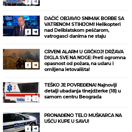
DAČIĆ OBJAVIO SNIMAK BORBE SA
VATRENOM STIHIJOM! Helikopteri
nad Deliblatskom peščarom,
vatrogasci danima ne staju
CRVENI ALARM U GRČKOJ! DRŽAVA
DIGLA SVE NA NOGE: Preti ogromna
opasnost od požara, na udaru i
omiljena letovališta!
TEŠKO JE POVREĐENA! Najnoviji
detalji ubadanja tinejdžerke (18) u
samom centru Beograda
PRONAĐENO TELO MUŠKARCA NA
UŠĆU KUPE U SAVU!