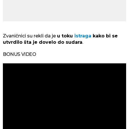
Zvaničnici su rekli da je
u toku
istraga
kako bi se
utvrdilo šta je dovelo do sudara
.
BONUS VIDEO