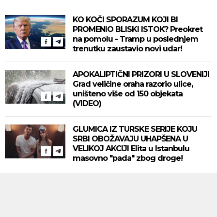
KO KOČI SPORAZUM KOJI BI
PROMENIO BLISKI ISTOK? Preokret
na pomolu - Tramp u poslednjem
trenutku zaustavio novi udar!
APOKALIPTIČNI PRIZORI U SLOVENIJI
Grad veličine oraha razorio ulice,
uništeno više od 150 objekata
(VIDEO)
GLUMICA IZ TURSKE SERIJE KOJU
SRBI OBOŽAVAJU UHAPŠENA U
VELIKOJ AKCIJI Elita u Istanbulu
masovno "pada" zbog droge!