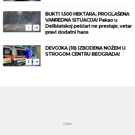
BUKTI 1.500 HEKTARA, PROGLAŠENA
VANREDNA SITUACIJA! Pakao u
Deliblatskoj peščari ne prestaje, vetar
pravi dodatni haos
DEVOJKA (18) IZBODENA NOŽEM U
STROGOM CENTRU BEOGRADA!