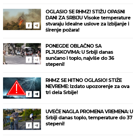
OGLASIO SE RHMZ! STIŽU OPASNI
DANI ZA SRBIJU Visoke temperature
stvaraju idealne uslove za izbijanje i
širenje požara!
PONEGDE OBLAČNO SA
PLJUSKOVIMA: U Srbiji danas
sunčano i toplo, najviše do 36
stepeni!
RHMZ SE HITNO OGLASIO! STIŽE
NEVREME: Izdato upozorenje za ova
tri dela Srbije!
UVEČE NAGLA PROMENA VREMENA: U
Srbiji danas toplo, temperature do 37
stepeni!