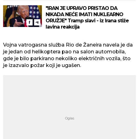
"IRAN JE UPRAVO PRISTAO DA
NIKADA NEĆE IMATI NUKLEARNO
ORUŽJE" Tramp slavi - iz Irana stiže
lavina reakcija
Vojna vatrogasna služba Rio de Žaneira navela je da
je jedan od helikoptera pao na salon automobila,
gde je bilo parkirano nekoliko električnih vozila, što
je izazvalo požar koji je ugašen.