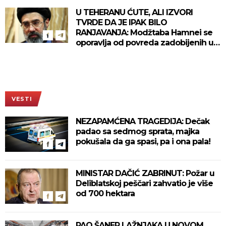
U TEHERANU ĆUTE, ALI IZVORI
TVRDE DA JE IPAK BILO
RANJAVANJA: Modžtaba Hamnei se
oporavlja od povreda zadobijenih u
napadu 28. februra
VESTI
NEZAPAMĆENA TRAGEDIJA: Dečak
padao sa sedmog sprata, majka
pokušala da ga spasi, pa i ona pala!
MINISTAR DAČIĆ ZABRINUT: Požar u
Deliblatskoj peščari zahvatio je više
od 700 hektara
PAO ŠANER LAŽNJAKA U NOVOM