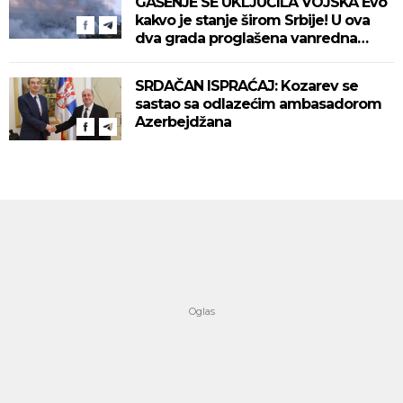
GAŠENJE SE UKLJUČILA VOJSKA Evo
kakvo je stanje širom Srbije! U ova
dva grada proglašena vanredna
situacija! (VIDEO)
SRDAČAN ISPRAĆAJ: Kozarev se
sastao sa odlazećim ambasadorom
Azerbejdžana