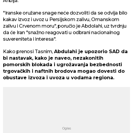
Anbija.
"Iranske oružane snage neće dozvoliti da se odvija bilo
kakav izvoz i uvoz u Persijskom zalivu, Omanskom
zalivu i Crvenom moru", poručio je Abdolahi, uz tvrdnju
da će Iran "snažno reagovati u odbrani nacionalnog
suvereniteta i interesa".
Kako prenosi Tasnim,
Abdulahi je upozorio SAD da
bi nastavak, kako je naveo, nezakonitih
pomorskih blokada i ugrožavanja bezbednosti
trgovačkih i naftnih brodova mogao dovesti do
obustave izvoza i uvoza u vodama regiona.