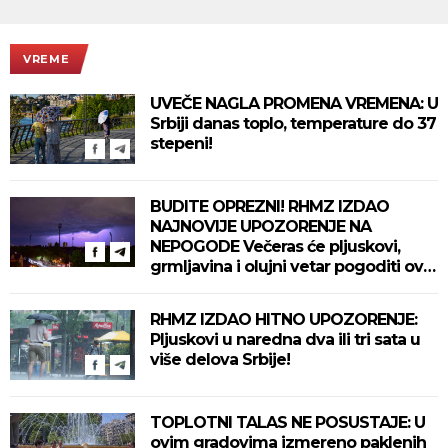
VREME
UVEČE NAGLA PROMENA VREMENA: U
Srbiji danas toplo, temperature do 37
stepeni!
BUDITE OPREZNI! RHMZ IZDAO
NAJNOVIJE UPOZORENJE NA
NEPOGODE Večeras će pljuskovi,
grmljavina i olujni vetar pogoditi ove
delove zemlje!
RHMZ IZDAO HITNO UPOZORENJE:
Pljuskovi u naredna dva ili tri sata u
više delova Srbije!
TOPLOTNI TALAS NE POSUSTAJE: U
ovim gradovima izmereno paklenih