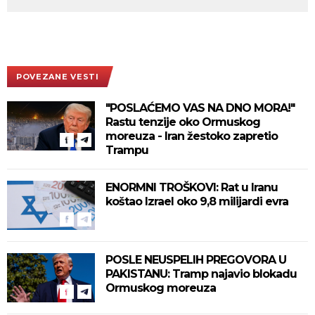
POVEZANE VESTI
"POSLAĆEMO VAS NA DNO MORA!"
Rastu tenzije oko Ormuskog
moreuza - Iran žestoko zapretio
Trampu
ENORMNI TROŠKOVI: Rat u Iranu
koštao Izrael oko 9,8 milijardi evra
POSLE NEUSPELIH PREGOVORA U
PAKISTANU: Tramp najavio blokadu
Ormuskog moreuza