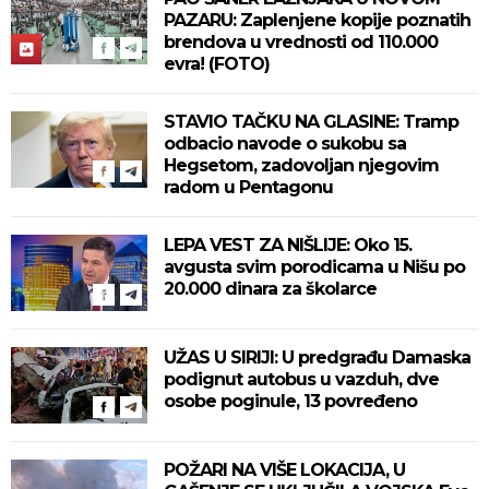
PAZARU: Zaplenjene kopije poznatih
brendova u vrednosti od 110.000
evra! (FOTO)
STAVIO TAČKU NA GLASINE: Tramp
odbacio navode o sukobu sa
Hegsetom, zadovoljan njegovim
radom u Pentagonu
LEPA VEST ZA NIŠLIJE: Oko 15.
avgusta svim porodicama u Nišu po
20.000 dinara za školarce
UŽAS U SIRIJI: U predgrađu Damaska
podignut autobus u vazduh, dve
osobe poginule, 13 povređeno
POŽARI NA VIŠE LOKACIJA, U