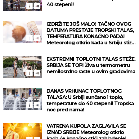
40 stepeni!
IZDRŽITE JOŠ MALO! TAČNO OVOG
DATUMA PRESTAJE TROPSKI TALAS,
TEMPERATURA KONAČNO PADA!
Meteorolog otkrio kada u Srbiju stiže
zahlađenje!
EKSTREMNI TOPLOTNI TALAS STEŽE,
SRBIJA SE TOPI Živa u termometru
nemilosrdno raste u ovim gradovima
DANAS VRHUNAC TOPLOTNOG
TALASA: U Srbiji sunčano i toplo,
temperature do 40 stepeni! Tropska
noć pred nama!
VATRENA KUPOLA ZAGLAVILA SE
IZNAD SRBIJE Meteorolog otkrio
kada će konačno stići zahlađenje!