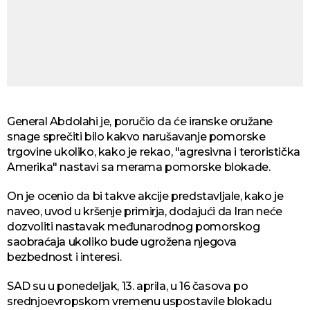
General Abdolahi je, poručio da će iranske oružane
snage sprečiti bilo kakvo narušavanje pomorske
trgovine ukoliko, kako je rekao, "agresivna i teroristička
Amerika" nastavi sa merama pomorske blokade.
On je ocenio da bi takve akcije predstavljale, kako je
naveo, uvod u kršenje primirja, dodajući da Iran neće
dozvoliti nastavak međunarodnog pomorskog
saobraćaja ukoliko bude ugrožena njegova
bezbednost i interesi.
SAD su u ponedeljak, 13. aprila, u 16 časova po
srednjoevropskom vremenu uspostavile blokadu