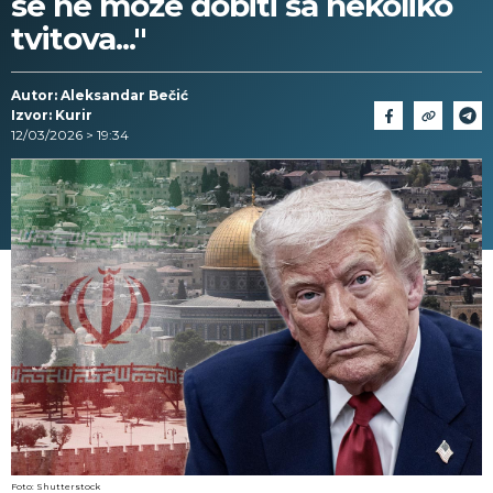
se ne može dobiti sa nekoliko
tvitova..."
Autor: Aleksandar Bečić
Izvor: Kurir
12/03/2026 > 19:34
Foto: Shutterstock