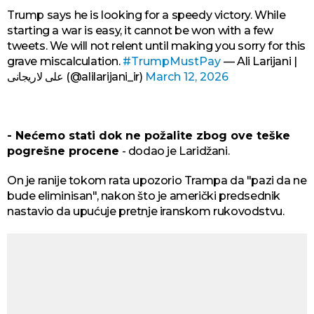
Trump says he is looking for a speedy victory. While
starting a war is easy, it cannot be won with a few
tweets. We will not relent until making you sorry for this
grave miscalculation.
#TrumpMustPay
— Ali Larijani |
علی لاریجانی (@alilarijani_ir)
March 12, 2026
- Nećemo stati dok ne požalite zbog ove teške
pogrešne procene
- dodao je Laridžani.
On je ranije tokom rata upozorio Trampa da "pazi da ne
bude eliminisan", nakon što je američki predsednik
nastavio da upućuje pretnje iranskom rukovodstvu.