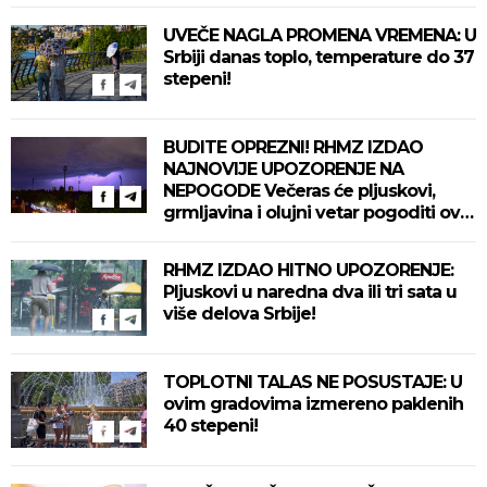
UVEČE NAGLA PROMENA VREMENA: U
Srbiji danas toplo, temperature do 37
stepeni!
BUDITE OPREZNI! RHMZ IZDAO
NAJNOVIJE UPOZORENJE NA
NEPOGODE Večeras će pljuskovi,
grmljavina i olujni vetar pogoditi ove
delove zemlje!
RHMZ IZDAO HITNO UPOZORENJE:
Pljuskovi u naredna dva ili tri sata u
više delova Srbije!
TOPLOTNI TALAS NE POSUSTAJE: U
ovim gradovima izmereno paklenih
40 stepeni!