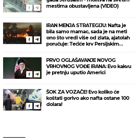
mestima obustavljena (VIDEO)
IRAN MENJA STRATEGIJU: Nafta je
bila samo mamac, sada je na meti
ono što vredi više od zlata, ajatolah
poručuje: Tećiće krv Persijskim
zalivom
PRVO OGLAŠAVANJE NOVOG
VRHOVNOG VOĐE IRANA: Evo kakvu
je pretnju uputio Americi
ŠOK ZA VOZAČE! Evo koliko će
koštati gorivo ako nafta ostane 100
dolara!