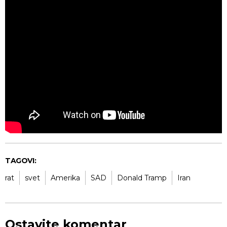
TAGOVI:
rat
svet
Amerika
SAD
Donald Tramp
Iran
Ostavite komentar