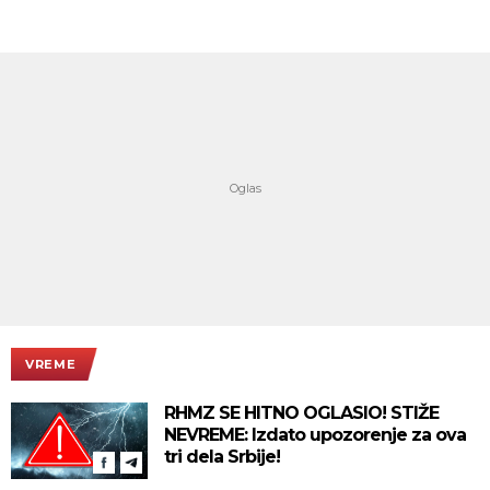
VREME
RHMZ SE HITNO OGLASIO! STIŽE
NEVREME: Izdato upozorenje za ova
tri dela Srbije!