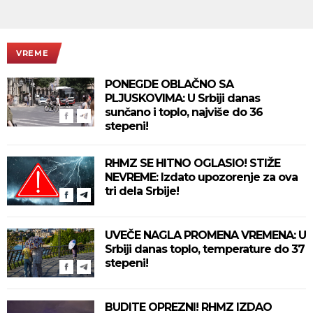
VREME
PONEGDE OBLAČNO SA
PLJUSKOVIMA: U Srbiji danas
sunčano i toplo, najviše do 36
stepeni!
RHMZ SE HITNO OGLASIO! STIŽE
NEVREME: Izdato upozorenje za ova
tri dela Srbije!
UVEČE NAGLA PROMENA VREMENA: U
Srbiji danas toplo, temperature do 37
stepeni!
BUDITE OPREZNI! RHMZ IZDAO