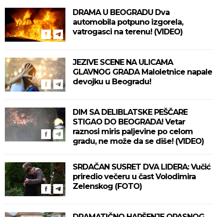
DRAMA U BEOGRADU Dva
automobila potpuno izgorela,
vatrogasci na terenu! (VIDEO)
JEZIVE SCENE NA ULICAMA
GLAVNOG GRADA Maloletnice napale
devojku u Beogradu!
DIM SA DELIBLATSKE PEŠČARE
STIGAO DO BEOGRADA! Vetar
raznosi miris paljevine po celom
gradu, ne može da se diše! (VIDEO)
SRDAČAN SUSRET DVA LIDERA: Vučić
priredio večeru u čast Volodimira
Zelenskog (FOTO)
DRAMATIČNO HAPŠENJE OPASNOG