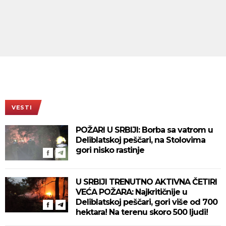
VESTI
POŽARI U SRBIJI: Borba sa vatrom u
Deliblatskoj peščari, na Stolovima
gori nisko rastinje
U SRBIJI TRENUTNO AKTIVNA ČETIRI
VEĆA POŽARA: Najkritičnije u
Deliblatskoj peščari, gori više od 700
hektara! Na terenu skoro 500 ljudi!