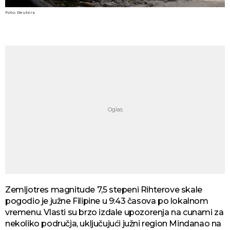
Foto: Reuters
Zemljotres magnitude 7,5 stepeni Rihterove skale
pogodio je južne Filipine u 9:43 časova po lokalnom
vremenu. Vlasti su brzo izdale upozorenja na cunami za
nekoliko područja, uključujući južni region Mindanao na