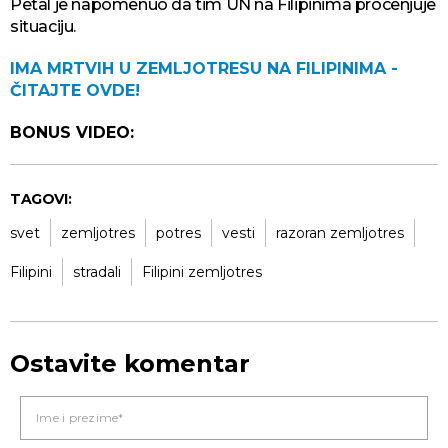
Petal je napomenuo da tim UN na Filipinima procenjuje
situaciju.
IMA MRTVIH U ZEMLJOTRESU NA FILIPINIMA -
ČITAJTE OVDE!
BONUS VIDEO:
TAGOVI:
svet
zemljotres
potres
vesti
razoran zemljotres
Filipini
stradali
Filipini zemljotres
Ostavite komentar