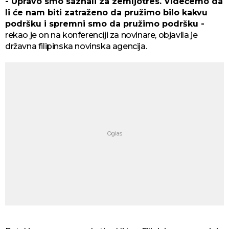
- Upravo smo saznali za zemljotres. Videćemo da
li će nam biti zatraženo da pružimo bilo kakvu
podršku i spremni smo da pružimo podršku -
rekao je on na konferenciji za novinare, objavila je
državna filipinska novinska agencija.