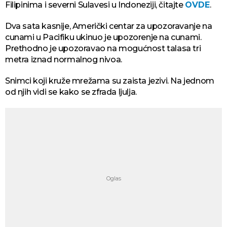
Filipinima i severni Sulavesi u Indoneziji, čitajte
OVDE
.
Dva sata kasnije, Američki centar za upozoravanje na
cunami u Pacifiku ukinuo je upozorenje na cunami.
Prethodno je upozoravao na mogućnost talasa tri
metra iznad normalnog nivoa.
Snimci koji kruže mrežama su zaista jezivi. Na jednom
od njih vidi se kako se zfrada ljulja.