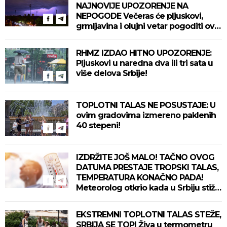
NAJNOVIJE UPOZORENJE NA
NEPOGODE Večeras će pljuskovi,
grmljavina i olujni vetar pogoditi ove
delove zemlje!
RHMZ IZDAO HITNO UPOZORENJE:
Pljuskovi u naredna dva ili tri sata u
više delova Srbije!
TOPLOTNI TALAS NE POSUSTAJE: U
ovim gradovima izmereno paklenih
40 stepeni!
IZDRŽITE JOŠ MALO! TAČNO OVOG
DATUMA PRESTAJE TROPSKI TALAS,
TEMPERATURA KONAČNO PADA!
Meteorolog otkrio kada u Srbiju stiže
zahlađenje!
EKSTREMNI TOPLOTNI TALAS STEŽE,
SRBIJA SE TOPI Živa u termometru