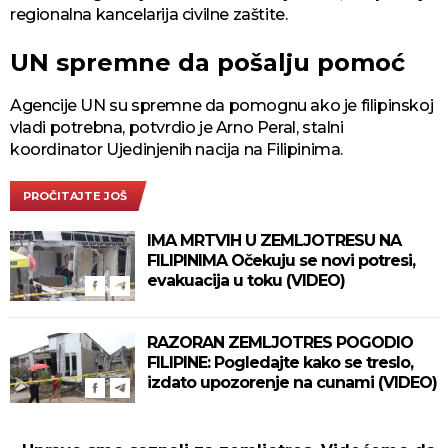
regionalna kancelarija civilne zaštite.
UN spremne da pošalju pomoć
Agencije UN su spremne da pomognu ako je filipinskoj
vladi potrebna, potvrdio je Arno Peral, stalni
koordinator Ujedinjenih nacija na Filipinima.
PROČITAJTE JOŠ
IMA MRTVIH U ZEMLJOTRESU NA
FILIPINIMA Očekuju se novi potresi,
evakuacija u toku (VIDEO)
RAZORAN ZEMLJOTRES POGODIO
FILIPINE: Pogledajte kako se treslo,
izdato upozorenje na cunami (VIDEO)