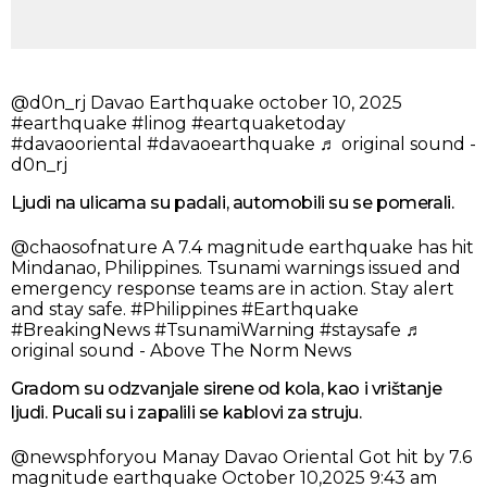
@d0n_rj
Davao Earthquake october 10, 2025
#earthquake
#linog
#eartquaketoday
#davaooriental
#davaoearthquake
♬ original sound -
d0n_rj
Ljudi na ulicama su padali, automobili su se pomerali.
@chaosofnature
A 7.4 magnitude earthquake has hit
Mindanao, Philippines. Tsunami warnings issued and
emergency response teams are in action. Stay alert
and stay safe.
#Philippines
#Earthquake
#BreakingNews
#TsunamiWarning
#staysafe
♬
original sound - Above The Norm News
Gradom su odzvanjale sirene od kola, kao i vrištanje
ljudi. Pucali su i zapalili se kablovi za struju.
@newsphforyou
Manay Davao Oriental Got hit by 7.6
magnitude earthquake October 10,2025 9:43 am