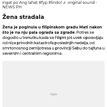
ingat po Ang lahat
#fyp
#lindol
♬ original sound -
NEWS PH
Žena stradala
Žena je poginula u filipinskom gradu Mati nakon
što je na nju pala ograda sa zgrade
. Potres se
dogodio u trenutku kada se Filipini još uvek oporavljaju
od niza prirodnih katastrofa poslednjih nedelja, od
smrtonosnog zemljotresa u provinciji Sebu do tajfuna u
severnim i centralnim regionima.