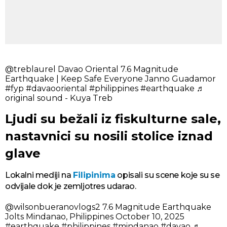
@treblaurel
Davao Oriental 7.6 Magnitude
Earthquake | Keep Safe Everyone Janno Guadamor
#fyp
#davaooriental
#philippines
#earthquake
♬
original sound - Kuya Treb
Ljudi su bežali iz fiskulturne sale,
nastavnici su nosili stolice iznad
glave
Lokalni mediji na
Filipinima
opisali su scene koje su se
odvijale dok je zemljotres udarao.
@wilsonbueranovlogs2
7.6 Magnitude Earthquake
Jolts Mindanao, Philippines October 10, 2025
#earthquake
#philippines
#mindanao
#davao
♬