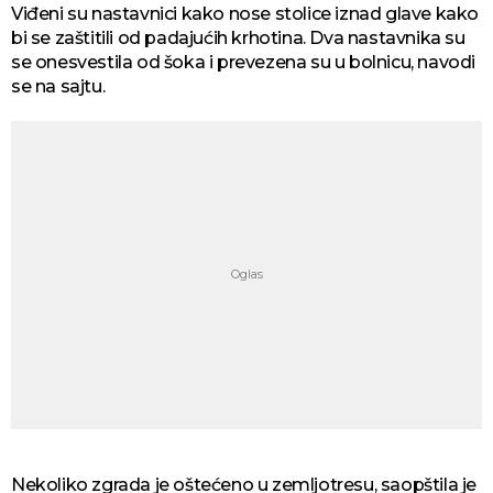
Viđeni su nastavnici kako nose stolice iznad glave kako
bi se zaštitili od padajućih krhotina. Dva nastavnika su
se onesvestila od šoka i prevezena su u bolnicu, navodi
se na sajtu.
Nekoliko zgrada je oštećeno u zemljotresu, saopštila je