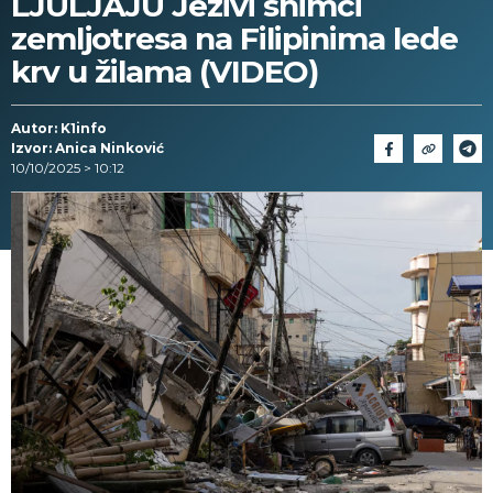
LJULJAJU Jezivi snimci
zemljotresa na Filipinima lede
krv u žilama (VIDEO)
Autor: K1info
Izvor: Anica Ninković
10/10/2025 > 10:12