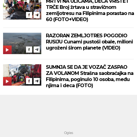
MRTVI NA ULICAMA, DECA VRIŠTE I
TRČE Broj žrtava u stravičnom
zemljotresu na Filipinima porastao na
60 (FOTO+VIDEO)
RAZORAN ZEMLJOTRES POGODIO
RUSIJU Cunami pustoši obale, milioni
ugroženi širom planete (VIDEO)
SUMNJA SE DA JE VOZAČ ZASPAO
ZA VOLANOM Strašna saobraćajka na
Filipinima, poginulo 10 osoba, među
njima i deca (FOTO)