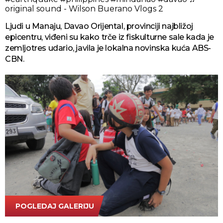
original sound - Wilson Buerano Vlogs 2
Ljudi u Manaju, Davao Orijental, provinciji najbližoj
epicentru, viđeni su kako trče iz fiskulturne sale kada je
zemljotres udario, javila je lokalna novinska kuća ABS-
CBN.
POGLEDAJ GALERIJU
Tanjug/AP