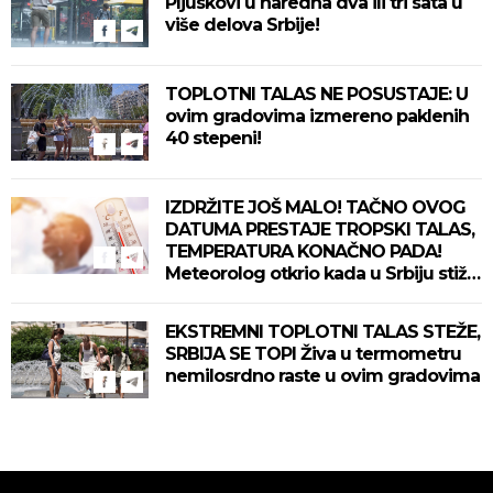
Pljuskovi u naredna dva ili tri sata u
više delova Srbije!
TOPLOTNI TALAS NE POSUSTAJE: U
ovim gradovima izmereno paklenih
40 stepeni!
IZDRŽITE JOŠ MALO! TAČNO OVOG
DATUMA PRESTAJE TROPSKI TALAS,
TEMPERATURA KONAČNO PADA!
Meteorolog otkrio kada u Srbiju stiže
zahlađenje!
EKSTREMNI TOPLOTNI TALAS STEŽE,
SRBIJA SE TOPI Živa u termometru
nemilosrdno raste u ovim gradovima