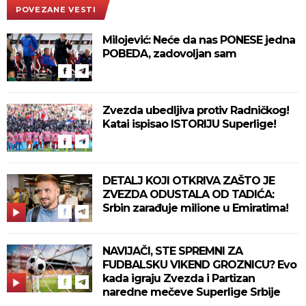
POVEZANE VESTI
Milojević: Neće da nas PONESE jedna
POBEDA, zadovoljan sam
Zvezda ubedljiva protiv Radničkog!
Katai ispisao ISTORIJU Superlige!
DETALJ KOJI OTKRIVA ZAŠTO JE
ZVEZDA ODUSTALA OD TADIĆA:
Srbin zarađuje milione u Emiratima!
NAVIJAČI, STE SPREMNI ZA
FUDBALSKU VIKEND GROZNICU? Evo
kada igraju Zvezda i Partizan
naredne mečeve Superlige Srbije