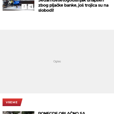
Sedamdesetogodišnjak uhapšen
zbog pljačke banke, još trojica su na
slobodi!
VREME
PONEGDE OBLAČNO SA