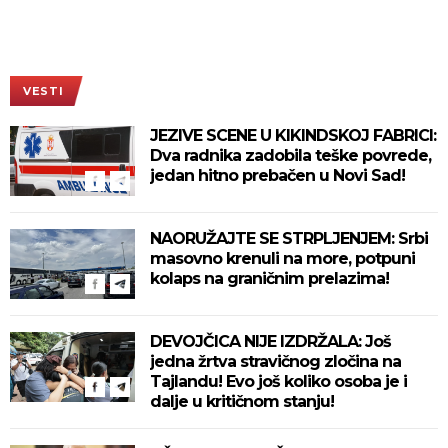
VESTI
JEZIVE SCENE U KIKINDSKOJ FABRICI:
Dva radnika zadobila teške povrede,
jedan hitno prebačen u Novi Sad!
NAORUŽAJTE SE STRPLJENJEM: Srbi
masovno krenuli na more, potpuni
kolaps na graničnim prelazima!
DEVOJČICA NIJE IZDRŽALA: Još
jedna žrtva stravičnog zločina na
Tajlandu! Evo još koliko osoba je i
dalje u kritičnom stanju!