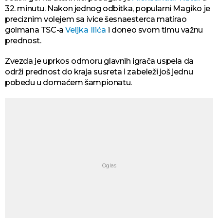
32. minutu. Nakon jednog odbitka, popularni Magiko je
preciznim volejem sa ivice šesnaesterca matirao
golmana TSC-a
Veljka Ilića
i doneo svom timu važnu
prednost.
Zvezda je uprkos odmoru glavnih igrača uspela da
održi prednost do kraja susreta i zabeleži još jednu
pobedu u domaćem šampionatu.