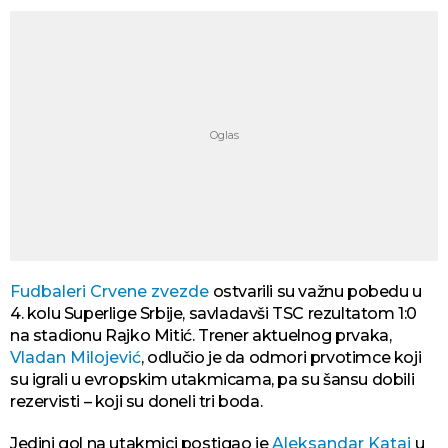
Fudbaleri Crvene zvezde
ostvarili su važnu pobedu u
4. kolu Superlige Srbije, savladavši TSC rezultatom 1:0
na stadionu Rajko Mitić. Trener aktuelnog prvaka,
Vladan Milojević
, odlučio je da odmori prvotimce koji
su igrali u evropskim utakmicama, pa su šansu dobili
rezervisti – koji su doneli tri boda.
Jedini gol na utakmici postigao je
Aleksandar Katai
u