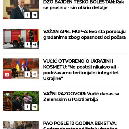
DŽO BAJDEN TEŠKO BOLESTAN: Rak
se proširio - sin otkrio detalje
VAŽAN APEL MUP-A: Evo šta poručuju
građanima zbog opasnosti od požara
VUČIĆ OTVORENO O UKRAJINI I
KOSMETU: "Ne postoji nikakvo ali -
podržavamo teritorijalni integritet
Ukrajine"
VAŽNI RAZGOVORI: Vučić danas sa
Zelenskim u Palati Srbija
PAO POSLE 12 GODINA BEKSTVA: