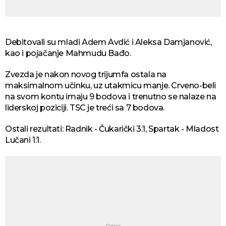
Debitovali su mladi Adem Avdić i Aleksa Damjanović,
kao i pojačanje Mahmudu Bađo.
Zvezda je nakon novog trijumfa ostala na
maksimalnom učinku, uz utakmicu manje. Crveno-beli
na svom kontu imaju 9 bodova i trenutno se nalaze na
liderskoj poziciji. TSC je treći sa 7 bodova.
Ostali rezultati: Radnik - Čukarički 3:1, Spartak - Mladost
Lučani 1:1.