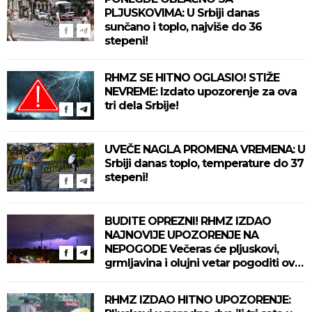
PLJUSKOVIMA: U Srbiji danas
sunčano i toplo, najviše do 36
stepeni!
RHMZ SE HITNO OGLASIO! STIŽE
NEVREME: Izdato upozorenje za ova
tri dela Srbije!
UVEČE NAGLA PROMENA VREMENA: U
Srbiji danas toplo, temperature do 37
stepeni!
BUDITE OPREZNI! RHMZ IZDAO
NAJNOVIJE UPOZORENJE NA
NEPOGODE Večeras će pljuskovi,
grmljavina i olujni vetar pogoditi ove
delove zemlje!
RHMZ IZDAO HITNO UPOZORENJE: