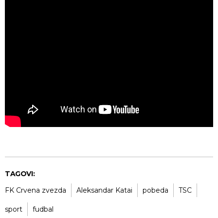
TAGOVI:
FK Crvena zvezda
Aleksandar Katai
pobeda
TSC
sport
fudbal