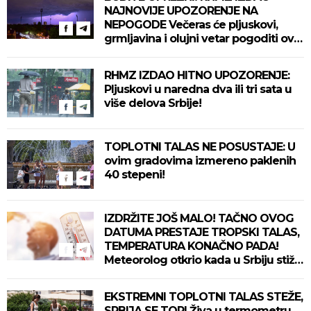
NAJNOVIJE UPOZORENJE NA
NEPOGODE Večeras će pljuskovi,
grmljavina i olujni vetar pogoditi ove
delove zemlje!
RHMZ IZDAO HITNO UPOZORENJE:
Pljuskovi u naredna dva ili tri sata u
više delova Srbije!
TOPLOTNI TALAS NE POSUSTAJE: U
ovim gradovima izmereno paklenih
40 stepeni!
IZDRŽITE JOŠ MALO! TAČNO OVOG
DATUMA PRESTAJE TROPSKI TALAS,
TEMPERATURA KONAČNO PADA!
Meteorolog otkrio kada u Srbiju stiže
zahlađenje!
EKSTREMNI TOPLOTNI TALAS STEŽE,
SRBIJA SE TOPI Živa u termometru