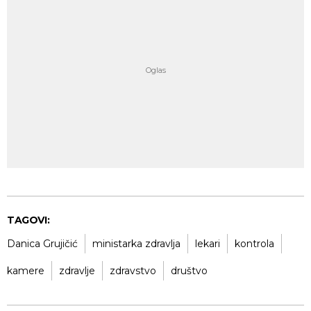
TAGOVI:
Danica Grujičić
ministarka zdravlja
lekari
kontrola
kamere
zdravlje
zdravstvo
društvo