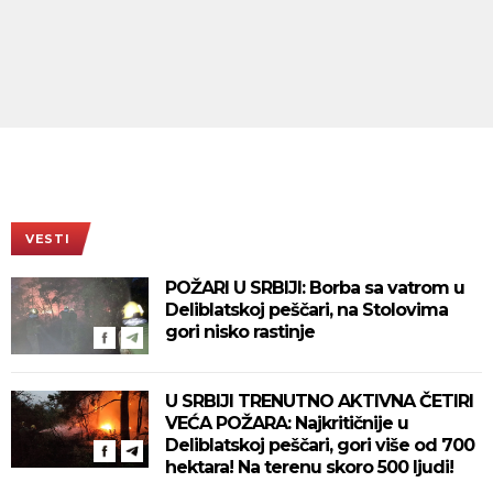
VESTI
POŽARI U SRBIJI: Borba sa vatrom u
Deliblatskoj peščari, na Stolovima
gori nisko rastinje
U SRBIJI TRENUTNO AKTIVNA ČETIRI
VEĆA POŽARA: Najkritičnije u
Deliblatskoj peščari, gori više od 700
hektara! Na terenu skoro 500 ljudi!