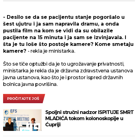
- Desilo se da se pacijentu stanje pogoršalo u
šest ujutru i ja sam napravila dramu, a onda
pustila film na kom se vidi da su obilazile
pacijente na 15 minuta i ja sam se izvinjavala. I
šta je tu loše što postoje kamere? Kome smetaju
kamere?
- rekla je ministarka.
Što se tiče optužbi da je to ugrožavanje privatnosti,
ministarka je rekla da je državna zdravstvena ustanova
javna ustanova, kao što je i prostor ispred državnih
bolnica javna povrišina.
PROČITAJTE JOŠ
Spoljni stručni nadzor ISPITUJE SMRT
MLADIĆA tokom kolonoskopije u
Ćupriji