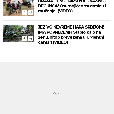
DRAMATIČNO HAPŠENJE OPASNOG
BEGUNCA! Osumnjičen za otmicu i
mučenje! (VIDEO)
JEZIVO NEVREME HARA SRBIJOM!
IMA POVREĐENIH Stablo palo na
ženu, hitno prevezena u Urgentni
centar! (VIDEO)