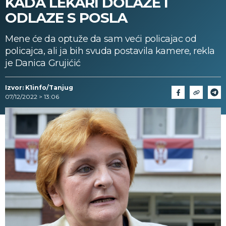
KADA LEKARI DOLAZE I
ODLAZE S POSLA
Mene će da optuže da sam veći policajac od
policajca, ali ja bih svuda postavila kamere, rekla
je Danica Grujićić
Izvor: K1info/Tanjug
07/12/2022 > 13:06