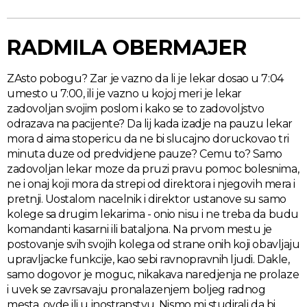
RADMILA OBERMAJER
ZAsto pobogu? Zar je vazno da li je lekar dosao u 7:04
umesto u 7:00, ili je vazno u kojoj meri je lekar
zadovoljan svojim poslom i kako se to zadovoljstvo
odrazava na pacijente? Da lij kada izadje na pauzu lekar
mora d aima stopericu da ne bi slucajno doruckovao tri
minuta duze od predvidjene pauze? Cemu to? Samo
zadovoljan lekar moze da pruzi pravu pomoc bolesnima,
ne i onaj koji mora da strepi od direktora i njegovih mera i
pretnji. Uostalom nacelnik i direktor ustanove su samo
kolege sa drugim lekarima - onio nisu i ne treba da budu
komandanti kasarni ili bataljona. Na prvom mestu je
postovanje svih svojih kolega od strane onih koji obavljaju
upravljacke funkcije, kao sebi ravnopravnih ljudi. Dakle,
samo dogovor je moguc, nikakava naredjenja ne prolaze
i uvek se zavrsavaju pronalazenjem boljeg radnog
mesta, ovde ili u inostranstvu. Nismo mi studirali da bi