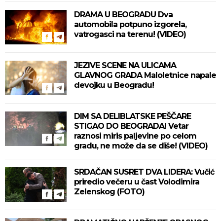
DRAMA U BEOGRADU Dva
automobila potpuno izgorela,
vatrogasci na terenu! (VIDEO)
JEZIVE SCENE NA ULICAMA
GLAVNOG GRADA Maloletnice napale
devojku u Beogradu!
DIM SA DELIBLATSKE PEŠČARE
STIGAO DO BEOGRADA! Vetar
raznosi miris paljevine po celom
gradu, ne može da se diše! (VIDEO)
SRDAČAN SUSRET DVA LIDERA: Vučić
priredio večeru u čast Volodimira
Zelenskog (FOTO)