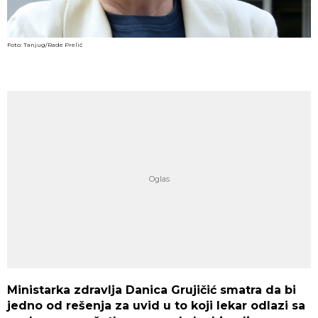
Foto: Tanjug/Rade Prelić
Ministarka zdravlja Danica Grujičić smatra da bi
jedno od rešenja za uvid u to koji lekar odlazi sa