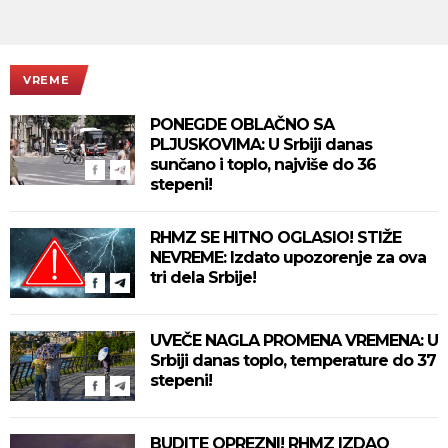
VREME
PONEGDE OBLAČNO SA
PLJUSKOVIMA: U Srbiji danas
sunčano i toplo, najviše do 36
stepeni!
RHMZ SE HITNO OGLASIO! STIŽE
NEVREME: Izdato upozorenje za ova
tri dela Srbije!
UVEČE NAGLA PROMENA VREMENA: U
Srbiji danas toplo, temperature do 37
stepeni!
BUDITE OPREZNI! RHMZ IZDAO