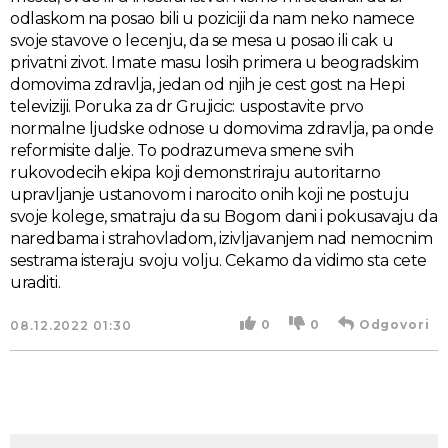
odlaskom na posao bili u poziciji da nam neko namece
svoje stavove o lecenju, da se mesa u posao ili cak u
privatni zivot. Imate masu losih primera u beogradskim
domovima zdravlja, jedan od njih je cest gost na Hepi
televiziji. Poruka za dr Grujicic: uspostavite prvo
normalne ljudske odnose u domovima zdravlja, pa onde
reformisite dalje. To podrazumeva smene svih
rukovodecih ekipa koji demonstriraju autoritarno
upravljanje ustanovom i narocito onih koji ne postuju
svoje kolege, smatraju da su Bogom dani i pokusavaju da
naredbama i strahovladom, izivljavanjem nad nemocnim
sestrama isteraju svoju volju. Cekamo da vidimo sta cete
uraditi.
0
0
Odgovori
08.12.2022
01:30