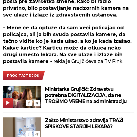
posla pre završetka smene, kako bi radio
privatno, bilo postavljanje nadzornih kamera na
sve ulaze i izlaze iz zdravstvenih ustanova.
- Mene će da optuže da sam veći policajac od
policajca, ali ja bih svuda postavila kamere, da
tačno vidite ko je kada ušao, a ko je kada izašao.
Kakve kartice? Karticu može da otkuca neko
drugi umesto lekara. Na sve ulaze i izlaze bih
postavila kamere -
rekla je Grujičićeva za TV Pink.
PROČITAJTE JOŠ
Ministarka Grujičić: Zdravstvu
potrebna DIGITALIZACIJA, da ne
TROŠIMO VREME na administraciju
Zašto Ministarstvo zdravlja TRAŽI
SPISKOVE STARIJIH LEKARA?