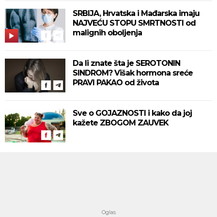
SRBIJA, Hrvatska i Mađarska imaju
NAJVEĆU STOPU SMRTNOSTI od
malignih oboljenja
Da li znate šta je SEROTONIN
SINDROM? Višak hormona sreće
PRAVI PAKAO od života
Sve o GOJAZNOSTI i kako da joj
kažete ZBOGOM ZAUVEK