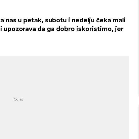
a nas u petak, subotu i nedelju čeka mali
i upozorava da ga dobro iskoristimo, jer
Niš
Beograd
imično oblačno
Vedro nebo
36
Min temp:
22
Min temp:
23
°C
°C
°C
35
°C
Max temp:
36
Max temp:
37
°C
°C
Vetar:
3
m/s
Vetar:
2
m/s
Vlažnost:
29
%
Vlažnost:
38