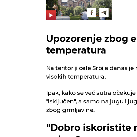
Upozorenje zbog e
temperatura
Na teritoriji cele Srbije danas
visokih temperatura.
Ipak, kako se već sutra očekuj
"isključen", a samo na jugu i 
zbog grmljavine.
"Dobro iskoristite 