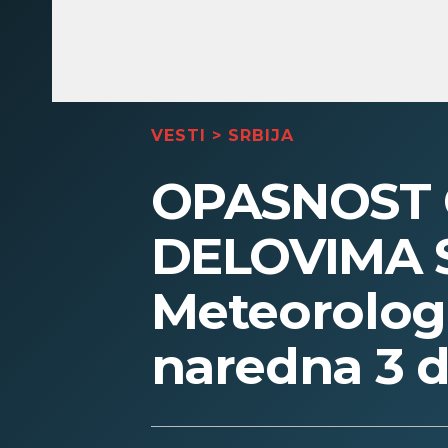
VESTI
>
SRBIJA
OPASNOST 
DELOVIMA 
Meteorolog 
naredna 3 d