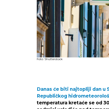
Foto: Shutterstock
Danas će biti najtopliji dan u
Republičkog hidrometeorolo
temperatura kretaće se od 30