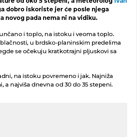
ature od oko 5 stepeni, a meteorolog
Ivan
a dobro iskoriste jer će posle njega
 a novog pada nema ni na vidiku.
sunčano i toplo, na istoku i veoma toplo.
 oblačnosti, u brdsko-planinskim predelima
gde se očekuju kratkotrajni plјuskovi sa
dni, na istoku povremeno i jak. Najniža
, a najviša dnevna od 30 do 35 stepeni.