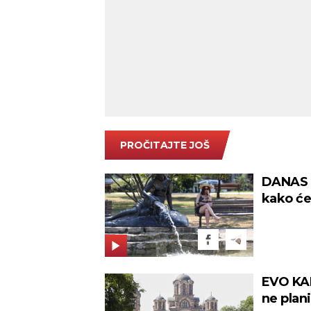
PROČITAJTE JOŠ
DANAS V
kako će
EVO KA
ne plani