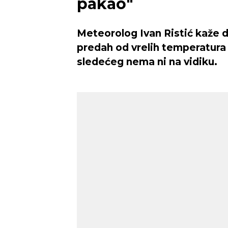
pakao"
Meteorolog Ivan Ristić kaže d
predah od vrelih temperatura 
Novi Sad
sledećeg nema ni na vidiku.
Vedro nebo
Mest
36
Min temp:
23
°C
°C
Max temp:
37
°C
Vetar:
2
m/s
Vlažnost:
24
%