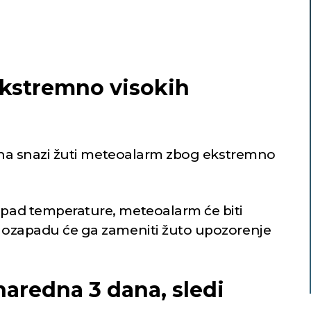
kstremno visokih
 je na snazi žuti meteoalarm zbog ekstremno
e pad temperature, meteoalarm će biti
jugozapadu će ga zameniti žuto upozorenje
naredna 3 dana, sledi