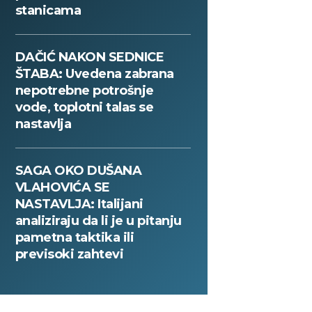
stanicama
DAČIĆ NAKON SEDNICE
ŠTABA: Uvedena zabrana
nepotrebne potrošnje
vode, toplotni talas se
nastavlja
SAGA OKO DUŠANA
VLAHOVIĆA SE
NASTAVLJA: Italijani
analiziraju da li je u pitanju
pametna taktika ili
previsoki zahtevi