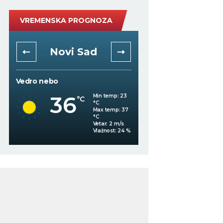
VREMENSKA PROGNOZA
Novi Sad
Niš
Vedro nebo
Mestimično oblačno
36
Min temp:
23
°C
°C
35
°C
Max temp:
37
°C
Vetar:
2
m/s
%
Vlažnost:
24
%