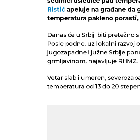
sedmici uslediće pad temper
Ristić
apeluje na građane da g
temperatura pakleno porasti,
Danas će u Srbiji biti pretežno 
Posle podne, uz lokalni razvoj
jugozapadne i južne Srbije pone
grmlјavinom, najavljuje RHMZ.
Vetar slab i umeren, severozapa
temperatura od 13 do 20 stepeni