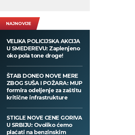
NAJNOVIJE
VELIKA POLICIJSKA AKCIJA
U SMEDEREVU: Zaplenjeno
oko pola tone droge!
ŠTAB DONEO NOVE MERE
ZBOG SUŠA I POŽARA: MUP
formira odeljenje za zaštitu
kritične infrastrukture
STIGLE NOVE CENE GORIVA
U SRBIJU: Ovoliko ćemo
plaćati na benzinskim