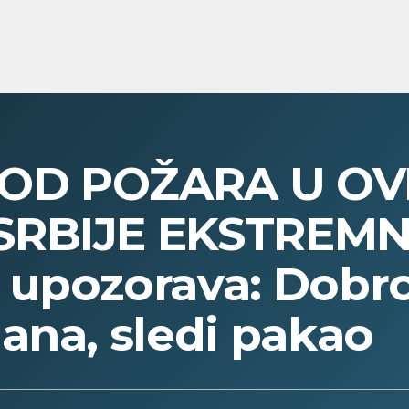
OD POŽARA U OV
SRBIJE EKSTREM
upozorava: Dobro 
ana, sledi pakao