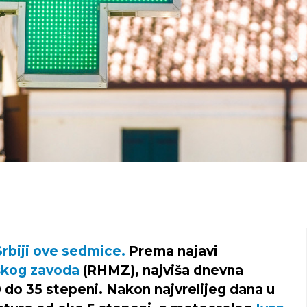
 Srbiji ove sedmice.
Prema najavi
škog zavoda
(RHMZ), najviša dnevna
 do 35 stepeni. Nakon najvrelijeg dana u