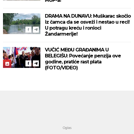
MUP-a!
DRAMA NA DUNAVU: Muškarac skočio
iz čamca da se osveži i nestao u reci!
U potragu kreću i ronioci
Žandarmerije!
VUČIĆ MEĐU GRAĐANIMA U
BELEGIŠU: Povećanje penzija ove
godine, pratiće rast plata
(FOTO/VIDEO)