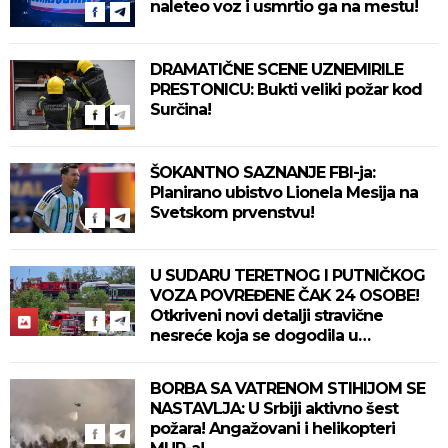
naleteo voz i usmrtio ga na mestu!
DRAMATIČNE SCENE UZNEMIRILE
PRESTONICU: Bukti veliki požar kod
Surčina!
ŠOKANTNO SAZNANJE FBI-ja:
Planirano ubistvo Lionela Mesija na
Svetskom prvenstvu!
U SUDARU TERETNOG I PUTNIČKOG
VOZA POVREĐENE ČAK 24 OSOBE!
Otkriveni novi detalji stravične
nesreće koja se dogodila u
Bjelovaru! (FOTO)
BORBA SA VATRENOM STIHIJOM SE
NASTAVLJA: U Srbiji aktivno šest
požara! Angažovani i helikopteri