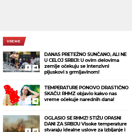
VREME
DANAS PRETEŽNO SUNČANO, ALI NE
U CELOJ SRBIJI: U ovim delovima
zemlje očekuju se intenzivni
pljuskovi s grmljavinom!
TEMPERATURE PONOVO DRASTIČNO
SKAČU: RHMZ objavio kakvo nas
vreme očekuje narednih dana!
OGLASIO SE RHMZ! STIŽU OPASNI
DANI ZA SRBIJU Visoke temperature
stvaraju idealne uslove za izbijanje i