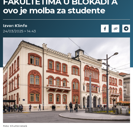
FAKULTETIMA U BLOKADI A
ovo je molba za studente
Izvor: K1info
24/03/2025 > 14:43
Foto: Shutterstock