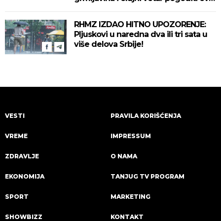
delove zemlje!
RHMZ IZDAO HITNO UPOZORENJE:
Pljuskovi u naredna dva ili tri sata u
više delova Srbije!
VESTI
PRAVILA KORIŠĆENJA
VREME
IMPRESSUM
ZDRAVLJE
O NAMA
EKONOMIJA
TANJUG TV PROGRAM
SPORT
MARKETING
SHOWBIZZ
KONTAKT