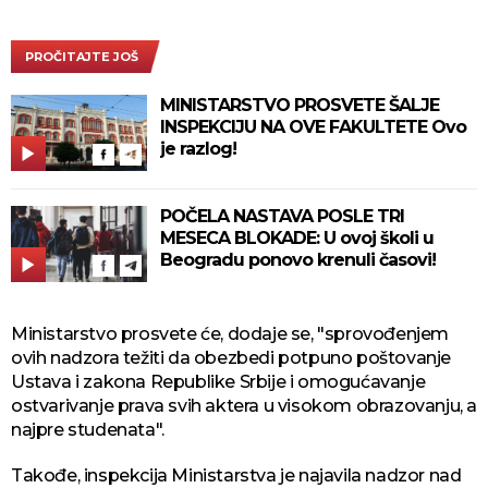
PROČITAJTE JOŠ
MINISTARSTVO PROSVETE ŠALJE
INSPEKCIJU NA OVE FAKULTETE Ovo
je razlog!
POČELA NASTAVA POSLE TRI
MESECA BLOKADE: U ovoj školi u
Beogradu ponovo krenuli časovi!
Ministarstvo prosvete će, dodaje se, "sprovođenjem
ovih nadzora težiti da obezbedi potpuno poštovanje
Ustava i zakona Republike Srbije i omogućavanje
ostvarivanje prava svih aktera u visokom obrazovanju, a
najpre studenata".
Takođe, inspekcija Ministarstva je najavila nadzor nad