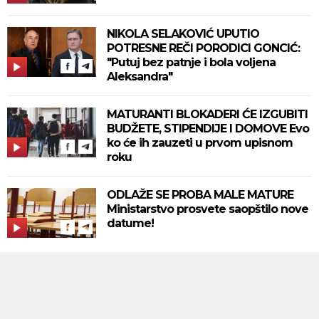
NIKOLA SELAKOVIĆ UPUTIO
POTRESNE REČI PORODICI GONCIĆ:
"Putuj bez patnje i bola voljena
Aleksandra"
MATURANTI BLOKADERI ĆE IZGUBITI
BUDŽETE, STIPENDIJE I DOMOVE Evo
ko će ih zauzeti u prvom upisnom
roku
ODLAŽE SE PROBA MALE MATURE
Ministarstvo prosvete saopštilo nove
datume!