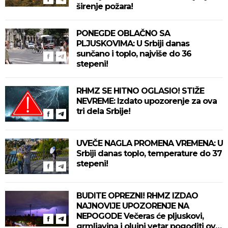
širenje požara!
PONEGDE OBLAČNO SA
PLJUSKOVIMA: U Srbiji danas
sunčano i toplo, najviše do 36
stepeni!
RHMZ SE HITNO OGLASIO! STIŽE
NEVREME: Izdato upozorenje za ova
tri dela Srbije!
UVEČE NAGLA PROMENA VREMENA: U
Srbiji danas toplo, temperature do 37
stepeni!
BUDITE OPREZNI! RHMZ IZDAO
NAJNOVIJE UPOZORENJE NA
NEPOGODE Večeras će pljuskovi,
grmljavina i olujni vetar pogoditi ove