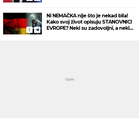
Ni NEMAČKA nije što je nekad bila!
Kako svoj život opisuju STANOVNICI
EVROPE? Neki su zadovoljni, a neki....