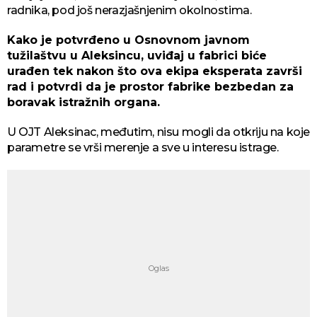
radnika, pod još nerazjašnjenim okolnostima.
Kako je potvrđeno u Osnovnom javnom
tužilaštvu u Aleksincu, uviđaj u fabrici biće
urađen tek nakon što ova ekipa eksperata završi
rad i potvrdi da je prostor fabrike bezbedan za
boravak istražnih organa.
U OJT Aleksinac, međutim, nisu mogli da otkriju na koje
parametre se vrši merenje a sve u interesu istrage.