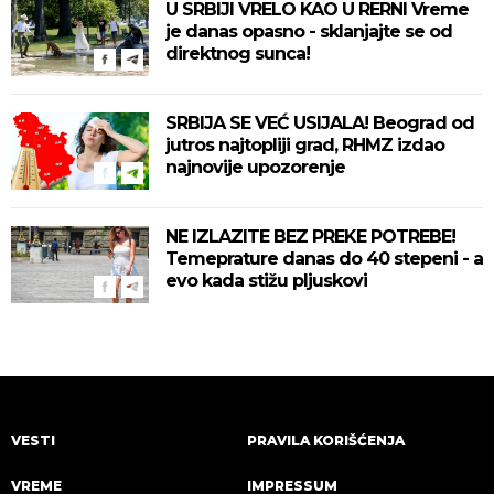
U SRBIJI VRELO KAO U RERNI Vreme
je danas opasno - sklanjajte se od
direktnog sunca!
SRBIJA SE VEĆ USIJALA! Beograd od
jutros najtopliji grad, RHMZ izdao
najnovije upozorenje
NE IZLAZITE BEZ PREKE POTREBE!
Temeprature danas do 40 stepeni - a
evo kada stižu pljuskovi
VESTI
PRAVILA KORIŠĆENJA
VREME
IMPRESSUM