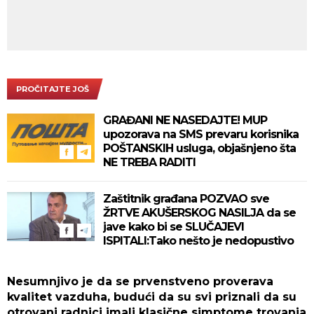
PROČITAJTE JOŠ
GRAĐANI NE NASEDAJTE! MUP
upozorava na SMS prevaru korisnika
POŠTANSKIH usluga, objašnjeno šta
NE TREBA RADITI
Zaštitnik građana POZVAO sve
ŽRTVE AKUŠERSKOG NASILJA da se
jave kako bi se SLUČAJEVI
ISPITALI:Tako nešto je nedopustivo
Nesumnjivo je da se prvenstveno proverava
kvalitet vazduha, budući da su svi priznali da su
otrovani radnici imali klasične simptome trovanja