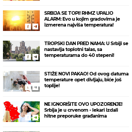
SRBIJA SE TOPI! RHMZ UPALIO
ALARM: Evo u kojim gradovima je
izmerena najviša temperatura!
TROPSKI DAN PRED NAMA: U Srbiji se
nastavlja toplotni talas, sa
temperaturama do 40 stepeni!
STIŽE NOVI PAKAO! Od ovog datuma
temperature opet divljaju, biće još
toplije!
NE IGNORIŠITE OVO UPOZORENJE!
Srbija je u crvenom - lekari izdali
hitne preporuke građanima