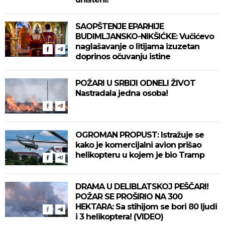
SAOPŠTENJE EPARHIJE
BUDIMLJANSKO-NIKŠIĆKE: Vučićevo
naglašavanje o litijama izuzetan
doprinos očuvanju istine
POŽARI U SRBIJI ODNELI ŽIVOT
Nastradala jedna osoba!
OGROMAN PROPUST: Istražuje se
kako je komercijalni avion prišao
helikopteru u kojem je bio Tramp
DRAMA U DELIBLATSKOJ PEŠČARI!
POŽAR SE PROŠIRIO NA 300
HEKTARA: Sa stihijom se bori 80 ljudi
i 3 helikoptera! (VIDEO)