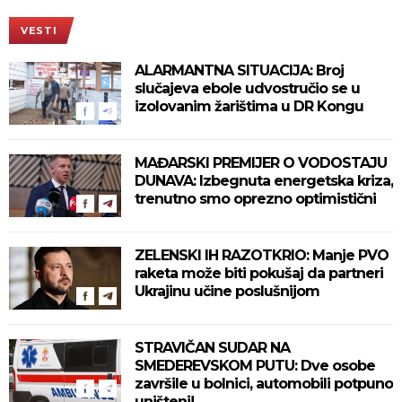
VESTI
ALARMANTNA SITUACIJA: Broj
slučajeva ebole udvostručio se u
izolovanim žarištima u DR Kongu
MAĐARSKI PREMIJER O VODOSTAJU
DUNAVA: Izbegnuta energetska kriza,
trenutno smo oprezno optimistični
ZELENSKI IH RAZOTKRIO: Manje PVO
raketa može biti pokušaj da partneri
Ukrajinu učine poslušnijom
STRAVIČAN SUDAR NA
SMEDEREVSKOM PUTU: Dve osobe
završile u bolnici, automobili potpuno
uništeni!