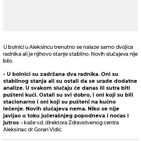
U bolnici u Aleksincu trenutno se nalaze samo dvojica
radnika ali je njihovo stanje stabilno. Novih slučajeva nije
bilo.
- U bolnici su zadržana dva radnika. Oni su
stabilnog stanja ali su ostali da se urade dodatne
analize. U svakom slučaju će danas ili sutra biti
pušteni kući. Ostali su svi dobro, i oni koji su bili
stacionarno i oni koji su pušteni na kućno
lečenje. Novih slučajeva nema. Niko se nije
javljao u toku jučerašnjeg popodneva i noćas i
jutros
– kaže v.d. direktora Zdravstvenog centra
Aleksinac dr Goran Vidić.