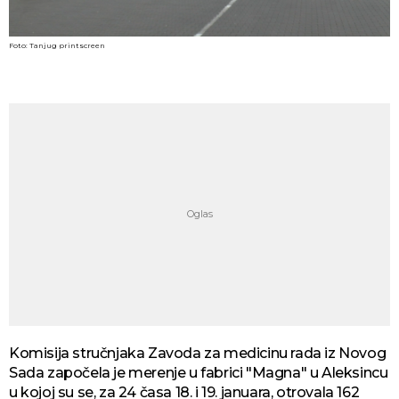
Foto: Tanjug printscreen
Komisija stručnjaka Zavoda za medicinu rada iz Novog
Sada započela je merenje u fabrici "Magna" u Aleksincu
u kojoj su se, za 24 časa 18. i 19. januara, otrovala 162