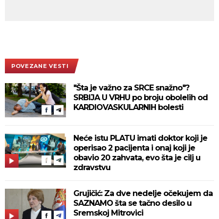
POVEZANE VESTI
"Šta je važno za SRCE snažno"?
SRBIJA U VRHU po broju obolelih od
KARDIOVASKULARNIH bolesti
Neće istu PLATU imati doktor koji je
operisao 2 pacijenta i onaj koji je
obavio 20 zahvata, evo šta je cilj u
zdravstvu
Grujičić: Za dve nedelje očekujem da
SAZNAMO šta se tačno desilo u
Sremskoj Mitrovici