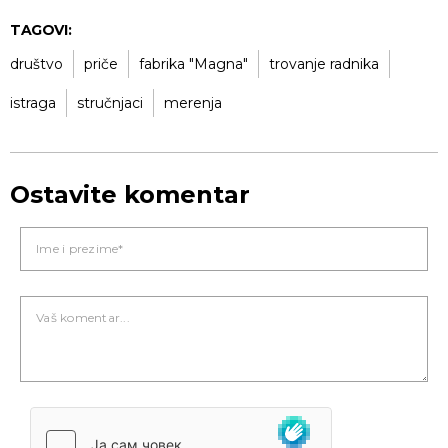
TAGOVI:
društvo
priče
fabrika "Magna"
trovanje radnika
istraga
stručnjaci
merenja
Ostavite komentar