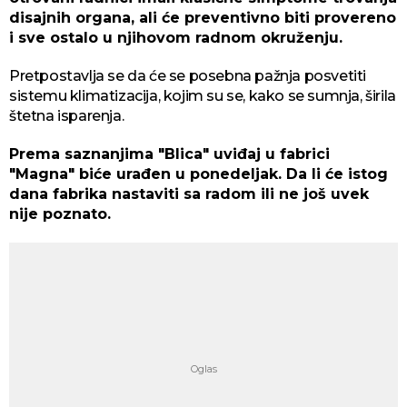
disajnih organa, ali će preventivno biti provereno
i sve ostalo u njihovom radnom okruženju.
Pretpostavlja se da će se posebna pažnja posvetiti
sistemu klimatizacija, kojim su se, kako se sumnja, širila
štetna isparenja.
Prema saznanjima "Blica" uviđaj u fabrici
"Magna" biće urađen u ponedeljak. Da li će istog
dana fabrika nastaviti sa radom ili ne još uvek
nije poznato.