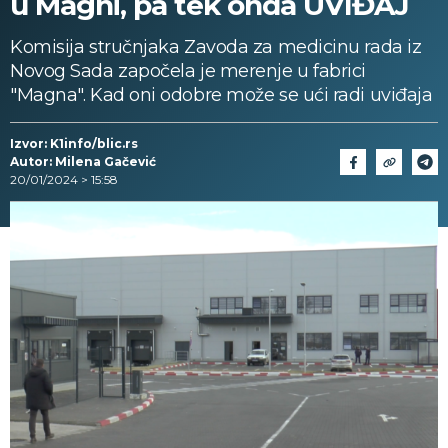
u Magni, pa tek onda UVIĐAJ
Komisija stručnjaka Zavoda za medicinu rada iz
Novog Sada započela je merenje u fabrici
"Magna". Kad oni odobre može se ući radi uviđaja
Izvor: K1info/blic.rs
Autor: Milena Gačević
20/01/2024 > 15:58