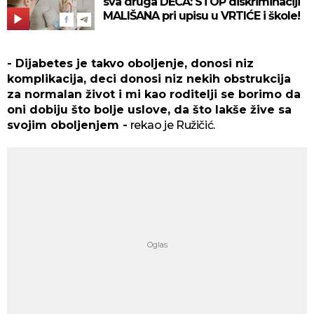
sva druga DECA: STOP diskriminaciji
MALIŠANA pri upisu u VRTIĆE i škole!
- Dijabetes je takvo oboljenje, donosi niz
komplikacija, deci donosi niz nekih obstrukcija
za normalan život i mi kao roditelji se borimo da
oni dobiju što bolje uslove, da što lakše žive sa
svojim oboljenjem -
rekao je Ružičić.