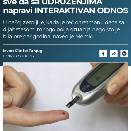
sve da sa UDRUŽENJIMA
napravi INTERAKTIVAN ODNOS
U našoj zemlji je, kada je reč o tretmanu dece sa
dijabetesom, mnogo bolja situacija nego što je
bila pre par godina, naveo je Memić
Izvor: K1info/Tanjug
03/11/2023 > 10:38