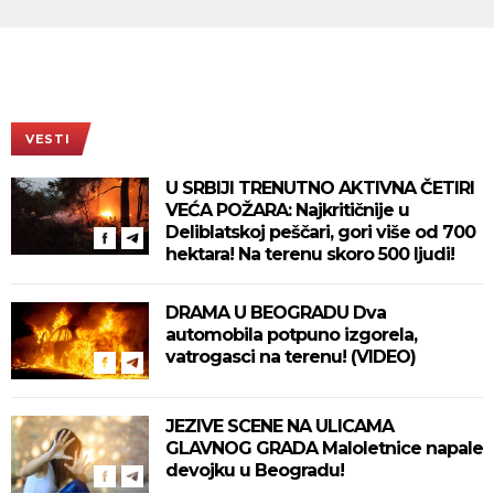
VESTI
U SRBIJI TRENUTNO AKTIVNA ČETIRI
VEĆA POŽARA: Najkritičnije u
Deliblatskoj peščari, gori više od 700
hektara! Na terenu skoro 500 ljudi!
DRAMA U BEOGRADU Dva
automobila potpuno izgorela,
vatrogasci na terenu! (VIDEO)
JEZIVE SCENE NA ULICAMA
GLAVNOG GRADA Maloletnice napale
devojku u Beogradu!