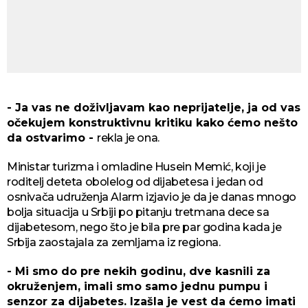
- Ja vas ne doživljavam kao neprijatelje, ja od vas
očekujem konstruktivnu kritiku kako ćemo nešto
da ostvarimo -
rekla je ona.
Ministar turizma i omladine Husein Memić, koji je
roditelj deteta obolelog od dijabetesa i jedan od
osnivača udruženja Alarm izjavio je da je danas mnogo
bolja situacija u Srbiji po pitanju tretmana dece sa
dijabetesom, nego što je bila pre par godina kada je
Srbija zaostajala za zemljama iz regiona.
- Mi smo do pre nekih godinu, dve kasnili za
okruženjem, imali smo samo jednu pumpu i
senzor za dijabetes. Izašla je vest da ćemo imati