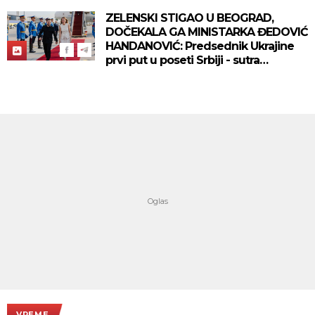
ZELENSKI STIGAO U BEOGRAD,
DOČEKALA GA MINISTARKA ĐEDOVIĆ
HANDANOVIĆ: Predsednik Ukrajine
prvi put u poseti Srbiji - sutra
sastanak sa Vučićem! (FOTO/VIDEO)
VREME