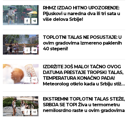
RHMZ IZDAO HITNO UPOZORENJE:
Pljuskovi u naredna dva ili tri sata u
više delova Srbije!
TOPLOTNI TALAS NE POSUSTAJE: U
ovim gradovima izmereno paklenih
40 stepeni!
IZDRŽITE JOŠ MALO! TAČNO OVOG
DATUMA PRESTAJE TROPSKI TALAS,
TEMPERATURA KONAČNO PADA!
Meteorolog otkrio kada u Srbiju stiže
zahlađenje!
EKSTREMNI TOPLOTNI TALAS STEŽE,
SRBIJA SE TOPI Živa u termometru
nemilosrdno raste u ovim gradovima