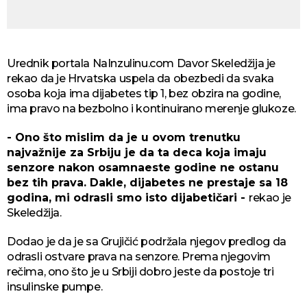
Urednik portala NaInzulinu.com Davor Skeledžija je
rekao da je Hrvatska uspela da obezbedi da svaka
osoba koja ima dijabetes tip 1, bez obzira na godine,
ima pravo na bezbolno i kontinuirano merenje glukoze.
- Ono što mislim da je u ovom trenutku
najvažnije za Srbiju je da ta deca koja imaju
senzore nakon osamnaeste godine ne ostanu
bez tih prava. Dakle, dijabetes ne prestaje sa 18
godina, mi odrasli smo isto dijabetičari -
rekao je
Skeledžija.
Dodao je da je sa Grujičić podržala njegov predlog da
odrasli ostvare prava na senzore. Prema njegovim
rečima, ono što je u Srbiji dobro jeste da postoje tri
insulinske pumpe.