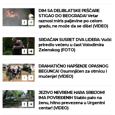
DIM SA DELIBLATSKE PEŠČARE
STIGAO DO BEOGRADA! Vetar
raznosi miris paljevine po celom
gradu, ne može da se diše! (VIDEO)
SRDAČAN SUSRET DVA LIDERA: Vučić
priredio večeru u čast Volodimira
Zelenskog (FOTO)
DRAMATIČNO HAPŠENJE OPASNOG
BEGUNCA! Osumnjičen za otmicu i
mučenje! (VIDEO)
JEZIVO NEVREME HARA SRBIJOM!
IMA POVREĐENIH Stablo palo na
ženu, hitno prevezena u Urgentni
centar! (VIDEO)