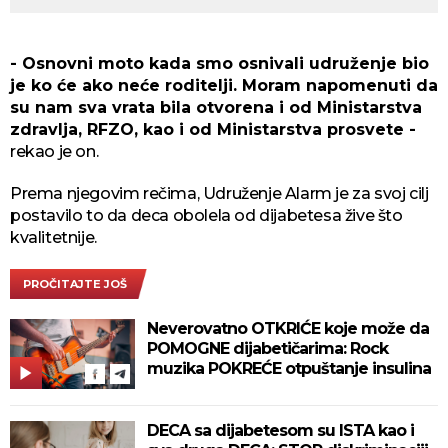
- Osnovni moto kada smo osnivali udruženje bio
je ko će ako neće roditelji. Moram napomenuti da
su nam sva vrata bila otvorena i od Ministarstva
zdravlja, RFZO, kao i od Ministarstva prosvete -
rekao je on.
Prema njegovim rečima, Udruženje Alarm je za svoj cilj
postavilo to da deca obolela od dijabetesa žive što
kvalitetnije.
PROČITAJTE JOŠ
Neverovatno OTKRIĆE koje može da
POMOGNE dijabetičarima: Rock
muzika POKREĆE otpuštanje insulina
DECA sa dijabetesom su ISTA kao i