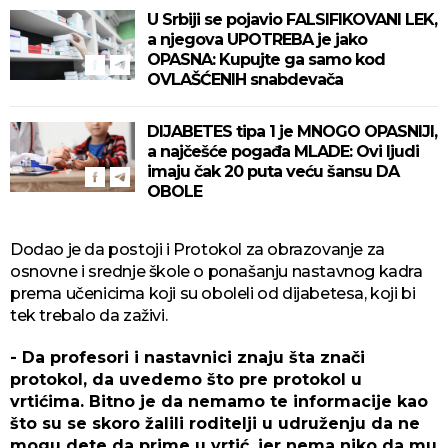
U Srbiji se pojavio FALSIFIKOVANI LEK,
a njegova UPOTREBA je jako
OPASNA: Kupujte ga samo kod
OVLAŠĆENIH snabdevača
DIJABETES tipa 1 je MNOGO OPASNIJI,
a najčešće pogađa MLADE: Ovi ljudi
imaju čak 20 puta veću šansu DA
OBOLE
Dodao je da postoji i Protokol za obrazovanje za
osnovne i srednje škole o ponašanju nastavnog kadra
prema učenicima koji su oboleli od dijabetesa, koji bi
tek trebalo da zaživi.
- Da profesori i nastavnici znaju šta znači
protokol, da uvedemo što pre protokol u
vrtićima. Bitno je da nemamo te informacije kao
što su se skoro žalili roditelji u udruženju da ne
mogu dete da prime u vrtić, jer nema niko da mu