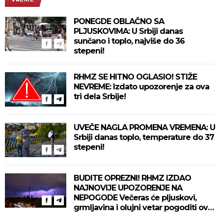
PONEGDE OBLAČNO SA
PLJUSKOVIMA: U Srbiji danas
sunčano i toplo, najviše do 36
stepeni!
RHMZ SE HITNO OGLASIO! STIŽE
NEVREME: Izdato upozorenje za ova
tri dela Srbije!
UVEČE NAGLA PROMENA VREMENA: U
Srbiji danas toplo, temperature do 37
stepeni!
BUDITE OPREZNI! RHMZ IZDAO
NAJNOVIJE UPOZORENJE NA
NEPOGODE Večeras će pljuskovi,
grmljavina i olujni vetar pogoditi ove
delove zemlje!