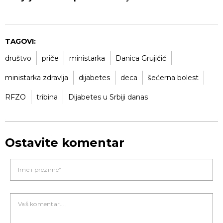
TAGOVI:
društvo
priče
ministarka
Danica Grujičić
ministarka zdravlja
dijabetes
deca
šećerna bolest
RFZO
tribina
Dijabetes u Srbiji danas
Ostavite komentar