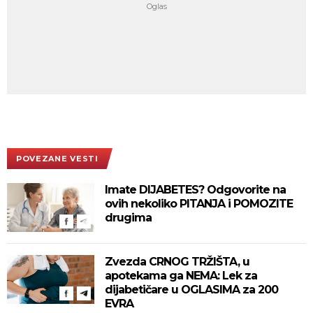
POVEZANE VESTI
Imate DIJABETES? Odgovorite na
ovih nekoliko PITANJA i POMOZITE
drugima
Zvezda CRNOG TRŽIŠTA, u
apotekama ga NEMA: Lek za
dijabetičare u OGLASIMA za 200
EVRA