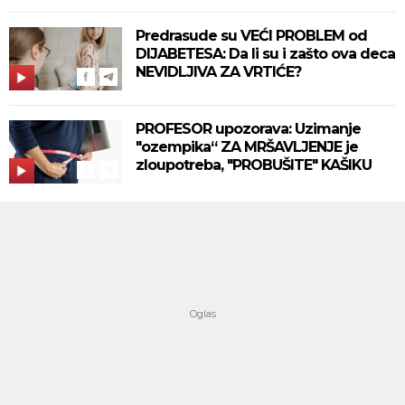
Predrasude su VEĆI PROBLEM od
DIJABETESA: Da li su i zašto ova deca
NEVIDLJIVA ZA VRTIĆE?
PROFESOR upozorava: Uzimanje
"ozempika“ ZA MRŠAVLJENJE je
zloupotreba, "PROBUŠITE" KAŠIKU