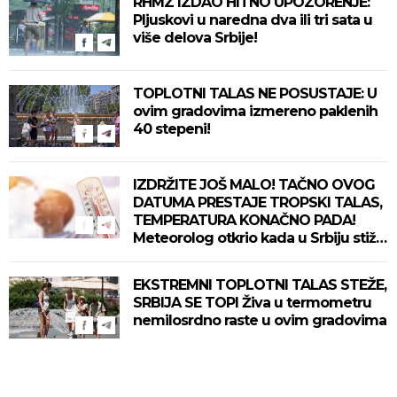
RHMZ IZDAO HITNO UPOZORENJE:
Pljuskovi u naredna dva ili tri sata u
više delova Srbije!
TOPLOTNI TALAS NE POSUSTAJE: U
ovim gradovima izmereno paklenih
40 stepeni!
IZDRŽITE JOŠ MALO! TAČNO OVOG
DATUMA PRESTAJE TROPSKI TALAS,
TEMPERATURA KONAČNO PADA!
Meteorolog otkrio kada u Srbiju stiže
zahlađenje!
EKSTREMNI TOPLOTNI TALAS STEŽE,
SRBIJA SE TOPI Živa u termometru
nemilosrdno raste u ovim gradovima