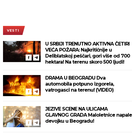
VESTI
U SRBIJI TRENUTNO AKTIVNA ČETIRI
VEĆA POŽARA: Najkritičnije u
Deliblatskoj peščari, gori više od 700
hektara! Na terenu skoro 500 ljudi!
DRAMA U BEOGRADU Dva
automobila potpuno izgorela,
vatrogasci na terenu! (VIDEO)
JEZIVE SCENE NA ULICAMA
GLAVNOG GRADA Maloletnice napale
devojku u Beogradu!