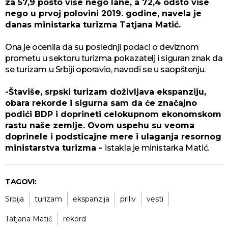
za 57,9 posto više nego lane, a 72,4 odsto više
nego u prvoj polovini 2019. godine, navela je
danas ministarka turizma Tatjana Matić.
Ona je ocenila da su poslednji podaci o deviznom
prometu u sektoru turizma pokazatelj i siguran znak da
se turizam u Srbiji oporavio, navodi se u saopštenju.
-Štaviše, srpski turizam doživljava ekspanziju,
obara rekorde i sigurna sam da će značajno
podići BDP i doprineti celokupnom ekonomskom
rastu naše zemlje. Ovom uspehu su veoma
doprinele i podsticajne mere i ulaganja resornog
ministarstva turizma -
istakla je ministarka Matić.
TAGOVI:
Srbija
turizam
ekspanzija
priliv
vesti
Tatjana Matić
rekord