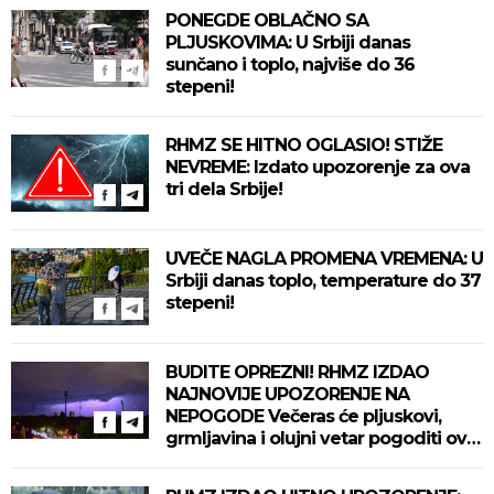
PONEGDE OBLAČNO SA
PLJUSKOVIMA: U Srbiji danas
sunčano i toplo, najviše do 36
stepeni!
RHMZ SE HITNO OGLASIO! STIŽE
NEVREME: Izdato upozorenje za ova
tri dela Srbije!
UVEČE NAGLA PROMENA VREMENA: U
Srbiji danas toplo, temperature do 37
stepeni!
BUDITE OPREZNI! RHMZ IZDAO
NAJNOVIJE UPOZORENJE NA
NEPOGODE Večeras će pljuskovi,
grmljavina i olujni vetar pogoditi ove
delove zemlje!