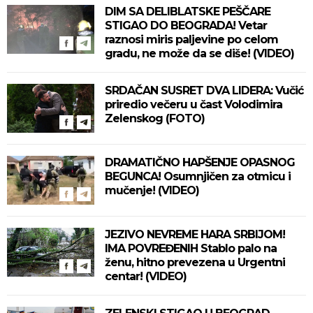
DIM SA DELIBLATSKE PEŠČARE
STIGAO DO BEOGRADA! Vetar
raznosi miris paljevine po celom
gradu, ne može da se diše! (VIDEO)
SRDAČAN SUSRET DVA LIDERA: Vučić
priredio večeru u čast Volodimira
Zelenskog (FOTO)
DRAMATIČNO HAPŠENJE OPASNOG
BEGUNCA! Osumnjičen za otmicu i
mučenje! (VIDEO)
JEZIVO NEVREME HARA SRBIJOM!
IMA POVREĐENIH Stablo palo na
ženu, hitno prevezena u Urgentni
centar! (VIDEO)