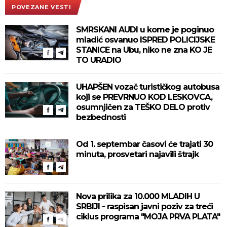
POVEZANE VESTI
SMRSKANI AUDI u kome je poginuo
mladić osvanuo ISPRED POLICIJSKE
STANICE na Ubu, niko ne zna KO JE
TO URADIO
UHAPŠEN vozač turističkog autobusa
koji se PREVRNUO KOD LESKOVCA,
osumnjičen za TEŠKO DELO protiv
bezbednosti
Od 1. septembar časovi će trajati 30
minuta, prosvetari najavili štrajk
Nova prilika za 10.000 MLADIH U
SRBIJI - raspisan javni poziv za treći
ciklus programa "MOJA PRVA PLATA"