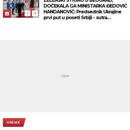
ZELENSKI STIGAO U BEOGRAD,
DOČEKALA GA MINISTARKA ĐEDOVIĆ
HANDANOVIĆ: Predsednik Ukrajine
prvi put u poseti Srbiji - sutra
sastanak sa Vučićem! (FOTO/VIDEO)
VREME