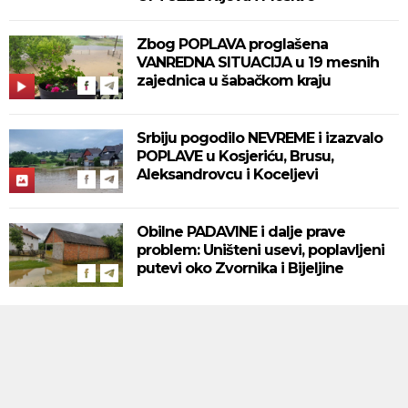
Zbog POPLAVA proglašena
VANREDNA SITUACIJA u 19 mesnih
zajednica u šabačkom kraju
Srbiju pogodilo NEVREME i izazvalo
POPLAVE u Kosjeriću, Brusu,
Aleksandrovcu i Koceljevi
Obilne PADAVINE i dalje prave
problem: Uništeni usevi, poplavljeni
putevi oko Zvornika i Bijeljine