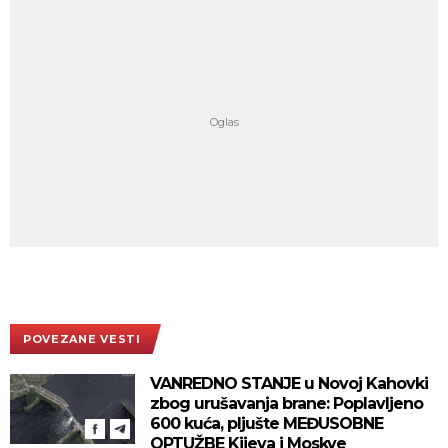
POVEZANE VESTI
VANREDNO STANJE u Novoj Kahovki
zbog urušavanja brane: Poplavljeno
600 kuća, pljušte MEĐUSOBNE
OPTUŽBE Kijeva i Moskve