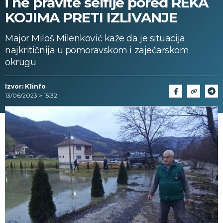
i ne pravite selfije pored REKA
KOJIMA PRETI IZLIVANJE
Major Miloš Milenković kaže da je situacija
najkritičnija u pomoravskom i zaječarskom
okrugu
Izvor: K1info
13/06/2023 > 15:32