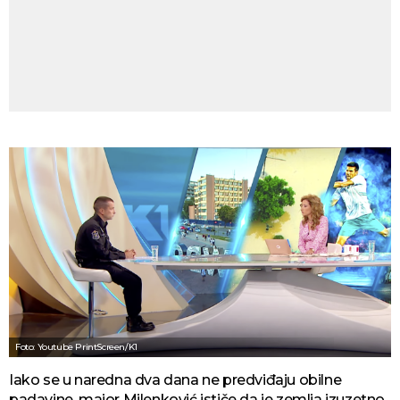
Foto: Youtube PrintScreen/K1
Iako se u naredna dva dana ne predviđaju obilne
padavine, major Milenković ističe da je zemlja izuzetno