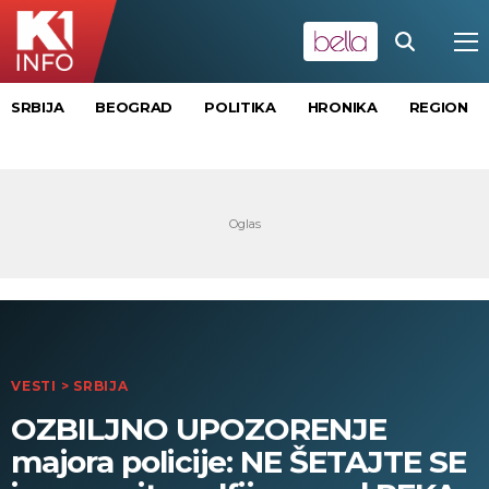
SRBIJA
BEOGRAD
POLITIKA
HRONIKA
REGION
VESTI
>
SRBIJA
OZBILJNO UPOZORENJE
majora policije: NE ŠETAJTE SE