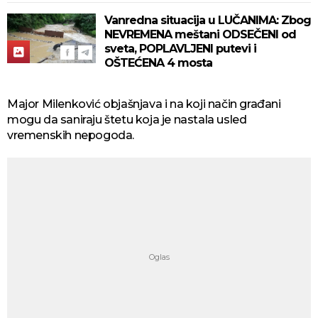
Vanredna situacija u LUČANIMA: Zbog
NEVREMENA meštani ODSEČENI od
sveta, POPLAVLJENI putevi i
OŠTEĆENA 4 mosta
Major Milenković objašnjava i na koji način građani
mogu da saniraju štetu koja je nastala usled
vremenskih nepogoda.