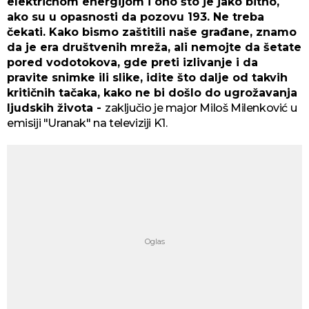
električnom energijom i ono što je jako bitno,
ako su u opasnosti da pozovu 193. Ne treba
čekati. Kako bismo zaštitili naše građane, znamo
da je era društvenih mreža, ali nemojte da šetate
pored vodotokova, gde preti izlivanje i da
pravite snimke ili slike, idite što dalje od takvih
kritičnih tačaka, kako ne bi došlo do ugrožavanja
ljudskih života -
zaključio je major Miloš Milenković u
emisiji "Uranak" na televiziji K1.