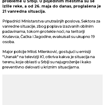
probleme u Srbiji. U pojedinim mestima su se
izlile reke, a od 26. maja do danas, proglašena je
21 vanredna situacija.
Pripadnici Ministarstva unutrašnjih poslova, Sektora za
vanredne situacije, zbog poplava izazvanih obilnim
padavinama, tokom protekle noći, na teritoriji
Kruševca, Čačka i Jagodine, evakuisali su ukupno 19
osoba.
Major policije Miloš Milenković, gostujući u emisiji
"Uranak" na televiziji K1, otkriva kakva je situacija na
terenu, koje oblasti u Srbiji su najugroženije i kako
preventivno delovati u kriznim situacijama.