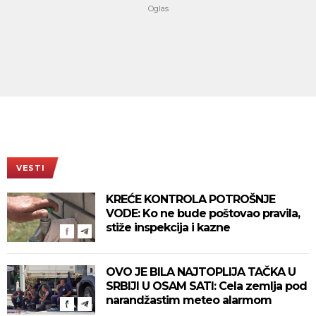
VESTI
KREĆE KONTROLA POTROŠNJE
VODE: Ko ne bude poštovao pravila,
stiže inspekcija i kazne
OVO JE BILA NAJTOPLIJA TAČKA U
SRBIJI U OSAM SATI: Cela zemlja pod
narandžastim meteo alarmom