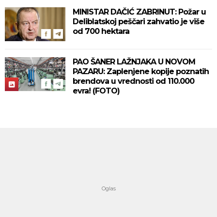
MINISTAR DAČIĆ ZABRINUT: Požar u
Deliblatskoj peščari zahvatio je više
od 700 hektara
PAO ŠANER LAŽNJAKA U NOVOM
PAZARU: Zaplenjene kopije poznatih
brendova u vrednosti od 110.000
evra! (FOTO)