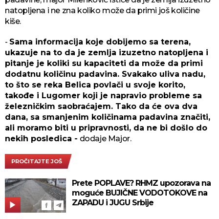
natopljena i ne zna koliko može da primi još količine
kiše.
-
Sama informacija koje dobijemo sa terena,
ukazuje na to da je zemlja izuzetno natopljena i
pitanje je koliki su kapaciteti da može da primi
dodatnu količinu padavina. Svakako uliva nadu,
to što se reka Belica povlači u svoje korito,
takođe i Lugomer koji je napravio probleme sa
železničkim saobraćajem. Tako da će ova dva
dana, sa smanjenim količinama padavina značiti,
ali moramo biti u pripravnosti, da ne bi došlo do
nekih posledica -
dodaje Major.
PROČITAJTE JOŠ
Prete POPLAVE? RHMZ upozorava na
moguće BUJIČNE VODOTOKOVE na
ZAPADU i JUGU Srbije