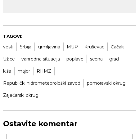
TAGOVI:
vesti
Srbija
grmljavina
MUP
Kruševac
Čačak
Užice
vanredna situacija
poplave
scena
grad
kiša
major
RHMZ
Republički hidrometeorološki zavod
pomoravski okrug
Zaječarski okrug
Ostavite komentar