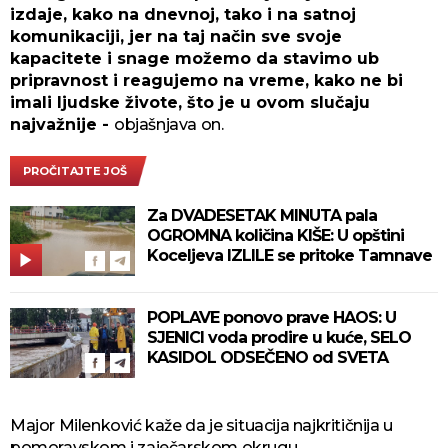
izdaje, kako na dnevnoj, tako i na satnoj
komunikaciji, jer na taj način sve svoje
kapacitete i snage možemo da stavimo ub
pripravnost i reagujemo na vreme, kako ne bi
imali ljudske živote, što je u ovom slučaju
najvažnije -
objašnjava on.
PROČITAJTE JOŠ
Za DVADESETAK MINUTA pala
OGROMNA količina KIŠE: U opštini
Koceljeva IZLILE se pritoke Tamnave
POPLAVE ponovo prave HAOS: U
SJENICI voda prodire u kuće, SELO
KASIDOL ODSEČENO od SVETA
Major Milenković kaže da je situacija najkritičnija u
pomoravskom i zaječarskom okrugu.