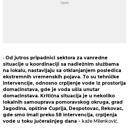
-
Od jutros pripadnici sektora za vanredne
situacije u koordinaciji sa nadležnim službama
na lokalu, nastavljaju sa otklanjanjem posledica
ekstremnih vremenskih pojava. To su tehničke
intervencije, odnosno crpljenje vode iz prostorija
domaćinstava, gde je voda ušla unutar
domaćinstava. Kritična situacija je u nekoliko
lokalnih samouprava pomoravskog okruga, grad
Jagodina, opštine Ćuprija, Despotovac, Rekovac,
gde smo imali preko 58 intervencija, crpljenja
vode u toku jučerašnjeg dana -
kaže Milenković.