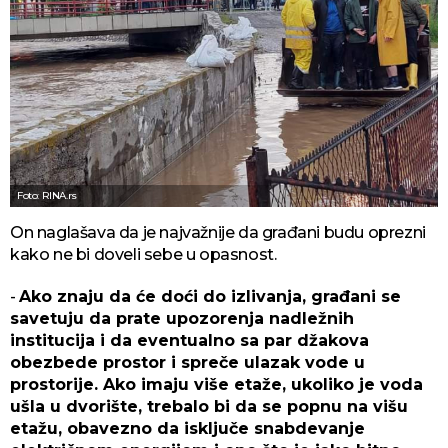
Foto: RINA.rs
On naglašava da je najvažnije da građani budu oprezni
kako ne bi doveli sebe u opasnost.
-
Ako znaju da će doći do izlivanja, građani se
savetuju da prate upozorenja nadležnih
institucija i da eventualno sa par džakova
obezbede prostor i spreče ulazak vode u
prostorije. Ako imaju više etaže, ukoliko je voda
ušla u dvorište, trebalo bi da se popnu na višu
etažu, obavezno da isključe snabdevanje