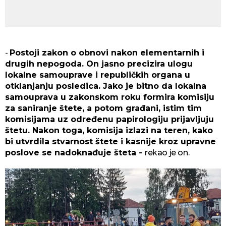
-
Postoji zakon o obnovi nakon elementarnih i
drugih nepogoda. On jasno precizira ulogu
lokalne samouprave i republičkih organa u
otklanjanju posledica. Jako je bitno da lokalna
samouprava u zakonskom roku formira komisiju
za saniranje štete, a potom građani, istim tim
komisijama uz određenu papirologiju prijavljuju
štetu. Nakon toga, komisija izlazi na teren, kako
bi utvrdila stvarnost štete i kasnije kroz upravne
poslove se nadoknađuje šteta -
rekao je on.