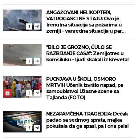
ANGAŽOVANI HELIKOPTERI,
VATROGASCI NE STAJU: Ovo je
trenutna situacija sa požarima u
zemlji - vanredna situacija u par
mesta!
"BILO JE GROZNO, ČULO SE
RAZBIJANJE ČAŠA": Zemljotres u
komšiluku - ljudi skakali iz kreveta!
PUCNJAVA U ŠKOLI, OSMORO
MRTVIH Učenik izvršio napad, pa
samoubistvo! Užasne scene sa
Tajlanda (FOTO)
NEZAPAMĆENA TRAGEDIJA: Dečak
padao sa sedmog sprata, majka
pokušala da ga spasi, pa i ona pala!