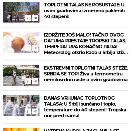
TOPLOTNI TALAS NE POSUSTAJE: U
ovim gradovima izmereno paklenih
40 stepeni!
IZDRŽITE JOŠ MALO! TAČNO OVOG
DATUMA PRESTAJE TROPSKI TALAS,
TEMPERATURA KONAČNO PADA!
Meteorolog otkrio kada u Srbiju stiže
zahlađenje!
EKSTREMNI TOPLOTNI TALAS STEŽE,
SRBIJA SE TOPI Živa u termometru
nemilosrdno raste u ovim gradovima
DANAS VRHUNAC TOPLOTNOG
TALASA: U Srbiji sunčano i toplo,
temperature do 40 stepeni! Tropska
noć pred nama!