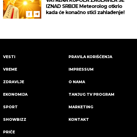
VATRENA KUPOLA ZAGLAVILA SE
IZNAD SRBIJE Meteorolog otkrio
kada će konačno stići zahlađenje!
VESTI
PRAVILA KORIŠĆENJA
VREME
IMPRESSUM
ZDRAVLJE
O NAMA
EKONOMIJA
TANJUG TV PROGRAM
SPORT
MARKETING
SHOWBIZZ
KONTAKT
PRIČE