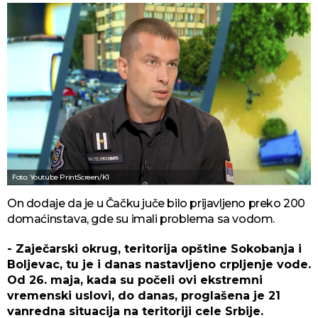
Foto: Youtube PrintScreen/K1
On dodaje da je u Čačku juče bilo prijavljeno preko 200
domaćinstava, gde su imali problema sa vodom.
- Zaječarski okrug, teritorija opštine Sokobanja i
Boljevac, tu je i danas nastavljeno crpljenje vode.
Od 26. maja, kada su počeli ovi ekstremni
vremenski uslovi, do danas, proglašena je 21
vanredna situacija na teritoriji cele Srbije.