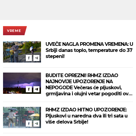
VREME
UVEČE NAGLA PROMENA VREMENA: U
Srbiji danas toplo, temperature do 37
stepeni!
BUDITE OPREZNI! RHMZ IZDAO
NAJNOVIJE UPOZORENJE NA
NEPOGODE Večeras će pljuskovi,
grmljavina i olujni vetar pogoditi ove
delove zemlje!
RHMZ IZDAO HITNO UPOZORENJE:
Pljuskovi u naredna dva ili tri sata u
više delova Srbije!