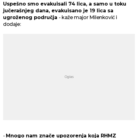
Uspešno smo evakuisali 74 lica, a samo u toku
jučerašnjeg dana, evakuisano je 19 lica sa
ugroženog područja
- kaže major Milenković i
dodaje:
-
Mnogo nam znače upozorenja koja RHMZ