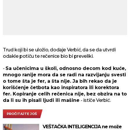
Trud koji bi se uložio, dodaje Verbić, da se da utvrdi
odakle potiču te rečenice bio bi preveliki.
-
Sa učenicima u školi, odnosno decom kod kuće,
mnogo ranije mora da se radi na razvijanju svesti
o tome šta je fer, a šta nije. Ja bih rekao da je
korišćenje četbota kao inspiratora ili korektora
fer. Kopiranje celih rečenica nije, bez obzira na to
da li su ih pisali ljudi ili mašine
- ističe Verbić.
PROČITAJTE JOŠ
VEŠTAČKA INTELIGENCIJA ne može