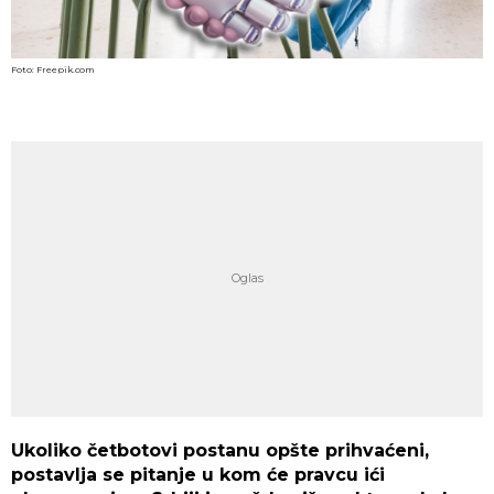
Foto: Freepik.com
Ukoliko četbotovi postanu opšte prihvaćeni,
postavlja se pitanje u kom će pravcu ići