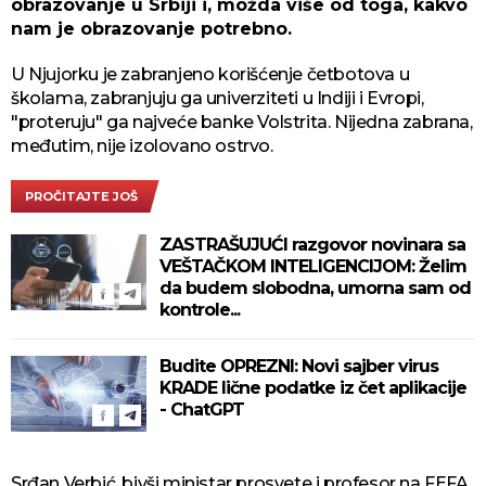
obrazovanje u Srbiji i, možda više od toga, kakvo
nam je obrazovanje potrebno.
U Njujorku je zabranjeno korišćenje četbotova u
školama, zabranjuju ga univerziteti u Indiji i Evropi,
"proteruju" ga najveće banke Volstrita. Nijedna zabrana,
međutim, nije izolovano ostrvo.
PROČITAJTE JOŠ
ZASTRAŠUJUĆI razgovor novinara sa
VEŠTAČKOM INTELIGENCIJOM: Želim
da budem slobodna, umorna sam od
kontrole...
Budite OPREZNI: Novi sajber virus
KRADE lične podatke iz čet aplikacije
- ChatGPT
Srđan Verbić, bivši ministar prosvete i profesor na FEFA