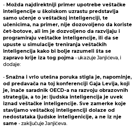
-
Možda najdirektniji primer upotrebe veštačke
inteligencije u školskom uzrastu predstavlja
samo učenje o veštačkoj inteligenciji, te
učenicima, na primer, nije dozovoljeno da koriste
čet-botove, ali im je dozvoljeno da razvijaju i
programiraju veštačke inteligencije, ili da se
upuste u simulacije treniranja veštačkih
inteligencija kako bi bolje razumeli šta se
zapravo krije iza tog pojma
- ukazuje Janjićeva, i
dodaje:
-
Snažna i vrlo utešna poruka stigla je, napominje,
od predavača na toj konferenciji Gaja Levija, koji
je, inače saradnik OECD-a na razvoju obrazovnih
strategija, a to je: ljudska inteligencija je uvek
iznad veštačke inteligencije. Sve zamerke koje
stavljamo veštačkoj inteligenciji dolaze od
nedostataka ljudske inteligenicije, a ne iz nje
same
- zaključuje Janjićeva.