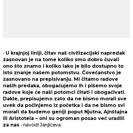
-
U krajnjoj liniji, čitav naš civilizacijski napredak
zasnovan je na tome koliko smo dobro čuvali
ono što znamo i koliko lako je bilo dostupno to
isto znanje našem potomstvu. Čovečanstvo je
zasnovano na prepisivanju. Mi čitamo radove
naših predaka, obogaćujemo ih i pišemo svoje
radove koje će naši potomci čitati i obogaćivati.
Dakle, prepisujemo zato da ne bismo morali sve
uvek da počinjemo iz početka i da ne bismo svi
morali da budemo geniji poput Njutna, Ajnštajna
ili Aristotela – oni su ogroman posao već uradili
za nas
- navodi Janjićeva.