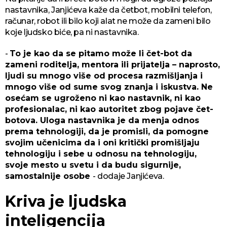
nastavnika, Janjićeva kaže da četbot, mobilni telefon,
računar, robot ili bilo koji alat ne može da zameni bilo
koje ljudsko biće, pa ni nastavnika.
-
To je kao da se pitamo može li čet-bot da
zameni roditelja, mentora ili prijatelja – naprosto,
ljudi su mnogo više od procesa razmišljanja i
mnogo više od sume svog znanja i iskustva. Ne
osećam se ugroženo ni kao nastavnik, ni kao
profesionalac, ni kao autoritet zbog pojave čet-
botova. Uloga nastavnika je da menja odnos
prema tehnologiji, da je promisli, da pomogne
svojim učenicima da i oni kritički promišljaju
tehnologiju i sebe u odnosu na tehnologiju,
svoje mesto u svetu i da budu sigurnije,
samostalnije osobe
- dodaje Janjićeva.
Kriva je ljudska
inteligencija