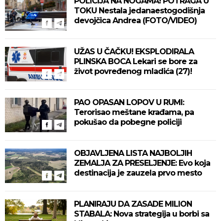
POLICIJA NA NOGAMA! POTRAGA U
TOKU Nestala jedanaestogodišnja
devojčica Andrea (FOTO/VIDEO)
UŽAS U ČAČKU! EKSPLODIRALA
PLINSKA BOCA Lekari se bore za
život povređenog mladića (27)!
PAO OPASAN LOPOV U RUMI:
Terorisao meštane krađama, pa
pokušao da pobegne policiji
OBJAVLJENA LISTA NAJBOLJIH
ZEMALJA ZA PRESELJENJE: Evo koja
destinacija je zauzela prvo mesto
PLANIRAJU DA ZASADE MILION
STABALA: Nova strategija u borbi sa