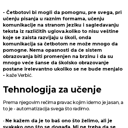
- Četbotovi bi mogli da pomognu, pre svega, pri
učenju pisanja u raznim formama, učenju
komunikacije na stranom jeziku i sagledavanju
teksta iz različitih uglova.koliko to nisu veštine
koje se zaista razvijaju u školi, onda
komunikacija sa četbotom ne može mnogo da
pomogne. Nema opasnosti da će sistem
obrazovanja biti promenjen na brzinu i da su
mnogo veće šanse da školsko obrazovanje
postane irelevantno ukoliko se ne bude menjalo
-
kaže Verbić.
Tehnologija za učenje
Prema njegovim rečima pravac kojim idemo je jasan, a
to je - automatizacija svega što radimo.
-
Ne kažem da je to baš ono što želimo, ali je
svakako ono što se događa. Mi ne treba da se