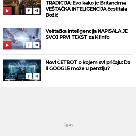
TRADICIJA: Evo kako je Britancima
VEŠTAČKA INTELIGENCIJA čestitala
Božić
Veštačka inteligencija NAPISALA JE
SVOJ PRVI TEKST za K1info
Novi ČETBOT o kojem svi pričaju: Da
li GOOGLE može u penziju?