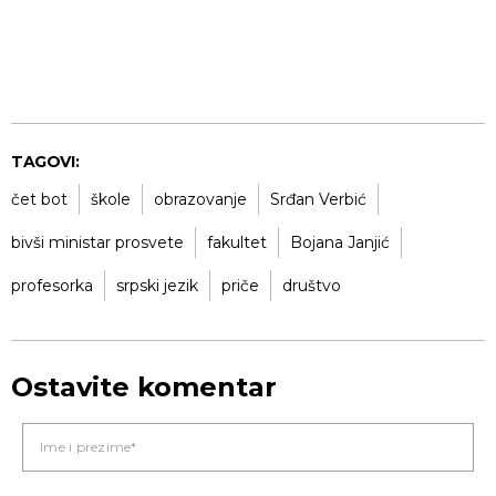
TAGOVI:
čet bot
škole
obrazovanje
Srđan Verbić
bivši ministar prosvete
fakultet
Bojana Janjić
profesorka
srpski jezik
priče
društvo
Ostavite komentar