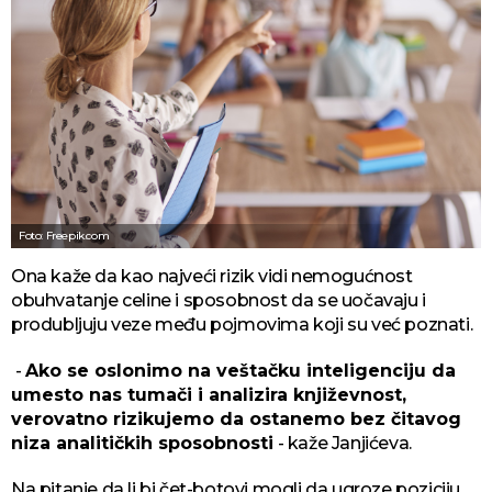
Foto: Freepik.com
Ona kaže da kao najveći rizik vidi nemogućnost
obuhvatanje celine i sposobnost da se uočavaju i
produbljuju veze među pojmovima koji su već poznati.
-
Ako se oslonimo na veštačku inteligenciju da
umesto nas tumači i analizira književnost,
verovatno rizikujemo da ostanemo bez čitavog
niza analitičkih sposobnosti
- kaže Janjićeva.
Na pitanje da li bi čet-botovi mogli da ugroze poziciju