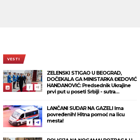
VESTI
ZELENSKI STIGAO U BEOGRAD,
DOČEKALA GA MINISTARKA ĐEDOVIĆ
HANDANOVIĆ: Predsednik Ukrajine
prvi put u poseti Srbiji - sutra
sastanak sa Vučićem! (FOTO/VIDEO)
LANČANI SUDAR NA GAZELI Ima
povređenih! Hitna pomoć na licu
mesta!