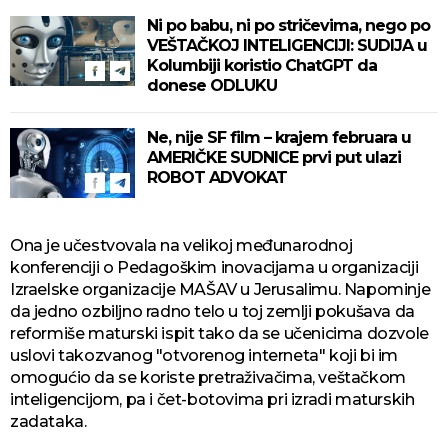
Ni po babu, ni po stričevima, nego po
VEŠTAČKOJ INTELIGENCIJI: SUDIJA u
Kolumbiji koristio ChatGPT da
donese ODLUKU
Ne, nije SF film – krajem februara u
AMERIČKE SUDNICE prvi put ulazi
ROBOT ADVOKAT
Ona je učestvovala na velikoj međunarodnoj
konferenciji o Pedagoškim inovacijama u organizaciji
Izraelske organizacije MAŠAV u Jerusalimu. Napominje
da jedno ozbiljno radno telo u toj zemlji pokušava da
reformiše maturski ispit tako da se učenicima dozvole
uslovi takozvanog "otvorenog interneta" koji bi im
omogućio da se koriste pretraživačima, veštačkom
inteligencijom, pa i čet-botovima pri izradi maturskih
zadataka.