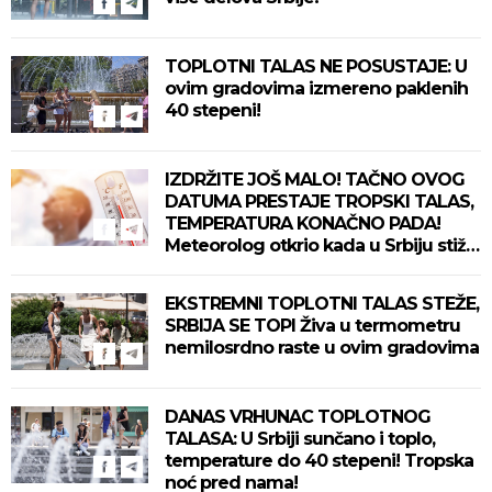
TOPLOTNI TALAS NE POSUSTAJE: U
ovim gradovima izmereno paklenih
40 stepeni!
IZDRŽITE JOŠ MALO! TAČNO OVOG
DATUMA PRESTAJE TROPSKI TALAS,
TEMPERATURA KONAČNO PADA!
Meteorolog otkrio kada u Srbiju stiže
zahlađenje!
EKSTREMNI TOPLOTNI TALAS STEŽE,
SRBIJA SE TOPI Živa u termometru
nemilosrdno raste u ovim gradovima
DANAS VRHUNAC TOPLOTNOG
TALASA: U Srbiji sunčano i toplo,
temperature do 40 stepeni! Tropska
noć pred nama!