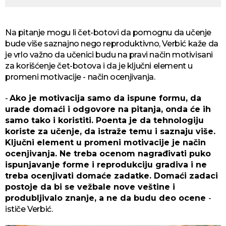
Na pitanje mogu li čet-botovi da pomognu da učenje
bude više saznajno nego reproduktivno, Verbić kaže da
je vrlo važno da učenici budu na pravi način motivisani
za korišćenje čet-botova i da je ključni element u
promeni motivacije - način ocenjivanja.
-
Ako je motivacija samo da ispune formu, da
urade domaći i odgovore na pitanja, onda će ih
samo tako i koristiti. Poenta je da tehnologiju
koriste za učenje, da istraže temu i saznaju više.
Ključni element u promeni motivacije je način
ocenjivanja. Ne treba ocenom nagrađivati puko
ispunjavanje forme i reprodukciju gradiva i ne
treba ocenjivati domaće zadatke. Domaći zadaci
postoje da bi se vežbale nove veštine i
produbljivalo znanje, a ne da budu deo ocene
-
ističe Verbić.