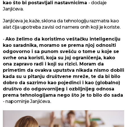
kao što bi postavljali nastavnicima
- dodaje
Janjićeva.
Janjićeva je, kaže, sklona da tehnologiju razmatra kao
alat čija upotreba zavisi od namera onih koji je koriste.
-
Ako želimo da koristimo veštačku inteligenciju
kao saradnika, moramo se prema njoj odnositi
odgovorno i sa punom svešću o tome u koje se
svrhe ona koristi, koja su joj ograničenja, kako
ona zapravo radi i koji su rizici. Moram da
primetim da ovakva uputstva nikada nismo dobili
kada su u pitanju društvene mreže, te da bi bilo
dobro da sazrimo kao pojedinci i kao (globalno)
društvo do odgovornijeg i ozbiljnijeg odnosa
prema tehnologijama nego što je to bilo do sada
- napominje Janjićeva.