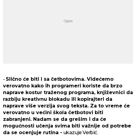
-
Slično će biti i sa četbotovima. Videćemo
verovatno kako ih programeri koriste da brzo
naprave kostur traženog programa, književnici da
razbiju kreativnu blokadu ili kopirajteri da
naprave više verzija svog teksta. Za to vreme će
verovatno u većini škola četbotovi biti
zabranjeni. Nadam se da grešim i da će
mogućnosti učenja svima biti važnije od potrebe
da se ocenjuje rutina -
ukazuje Verbić.