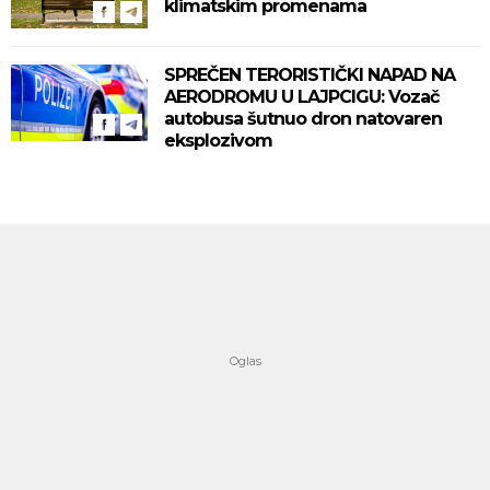
klimatskim promenama
SPREČEN TERORISTIČKI NAPAD NA
AERODROMU U LAJPCIGU: Vozač
autobusa šutnuo dron natovaren
eksplozivom