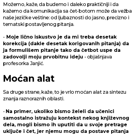
Možemo, kaže, da budemo i daleko praktičniji i da
kažemo da komunikacija sa čet-botom može da vežba
naše jezičke veštine: od ljubaznosti do jasno, precizno i
tematski postavljenog pitanja.
-
Moje lično iskustvo je da mi treba desetak
korekcija (dakle desetak korigovanih pitanja) da
ja formulišem pitanje tako da četbot uspe da
zadovolji moju prvobitnu ideju
- objašnjava
profesorka Janjić.
Moćan alat
Sa druge strane, kaže, to je vrlo moćan alat za sintezu
znanja raznoraznih oblasti.
-
Na primer, ukoliko bismo želeli da učenici
samostalno istražuju kontekst nekog književnog
dela, mogli bismo ih uputiti da u svoje pretrage
uključe i čet, jer njemu mogu da postave pitanja