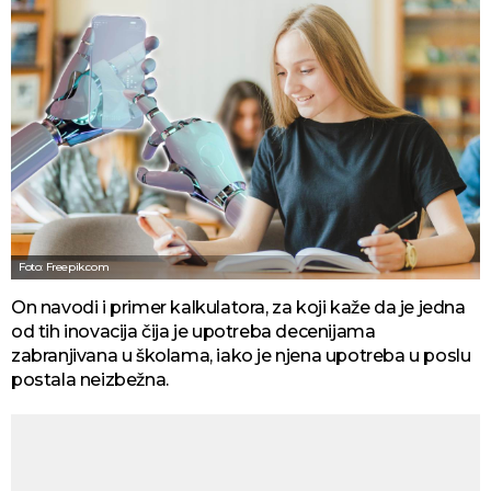
Foto: Freepik.com
On navodi i primer kalkulatora, za koji kaže da je jedna
od tih inovacija čija je upotreba decenijama
zabranjivana u školama, iako je njena upotreba u poslu
postala neizbežna.