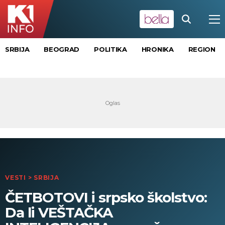
SRBIJA
BEOGRAD
POLITIKA
HRONIKA
REGION
VESTI
>
SRBIJA
ČETBOTOVI i srpsko školstvo:
Da li VEŠTAČKA