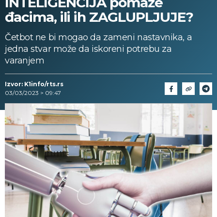
INTELIGENCIJA pomaže
đacima, ili ih ZAGLUPLJUJE?
Četbot ne bi mogao da zameni nastavnika, a
jedna stvar može da iskoreni potrebu za
varanjem
Izvor: K1info/rts.rs
03/03/2023 > 09:47