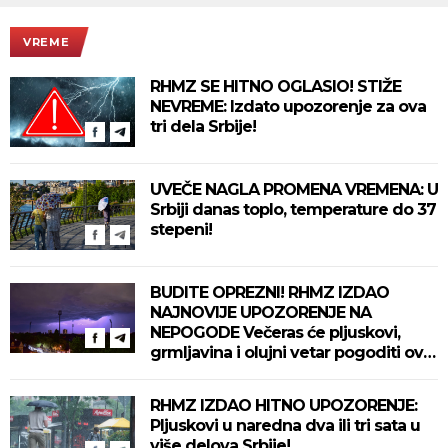
VREME
RHMZ SE HITNO OGLASIO! STIŽE
NEVREME: Izdato upozorenje za ova
tri dela Srbije!
UVEČE NAGLA PROMENA VREMENA: U
Srbiji danas toplo, temperature do 37
stepeni!
BUDITE OPREZNI! RHMZ IZDAO
NAJNOVIJE UPOZORENJE NA
NEPOGODE Večeras će pljuskovi,
grmljavina i olujni vetar pogoditi ove
delove zemlje!
RHMZ IZDAO HITNO UPOZORENJE:
Pljuskovi u naredna dva ili tri sata u
više delova Srbije!