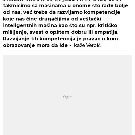
takmičimo sa mašinama u onome što rade bolje
od nas, već treba da razvijamo kompetencije
koje nas čine drugačijima od veštački
inteligentnih mašina kao što su npr. kritičko
mišljenje, svest o opštem dobru ili empatija.
Razvijanje tih kompetencija je pravac u kom
obrazovanje mora da ide -
kaže Verbić.