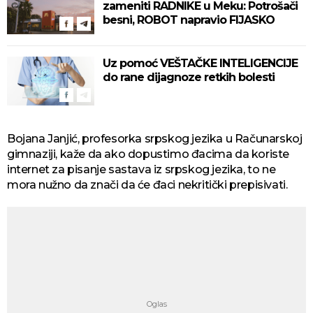
zameniti RADNIKE u Meku: Potrošači
besni, ROBOT napravio FIJASKO
Uz pomoć VEŠTAČKE INTELIGENCIJE
do rane dijagnoze retkih bolesti
Bojana Janjić, profesorka srpskog jezika u Računarskoj
gimnaziji, kaže da ako dopustimo đacima da koriste
internet za pisanje sastava iz srpskog jezika, to ne
mora nužno da znači da će đaci nekritički prepisivati.