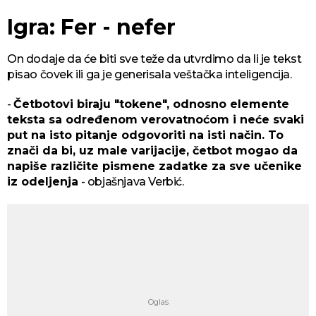
Igra: Fer - nefer
On dodaje da će biti sve teže da utvrdimo da li je tekst
pisao čovek ili ga je generisala veštačka inteligencija.
-
Četbotovi biraju "tokene", odnosno elemente
teksta sa određenom verovatnoćom i neće svaki
put na isto pitanje odgovoriti na isti način. To
znači da bi, uz male varijacije, četbot mogao da
napiše različite pismene zadatke za sve učenike
iz odeljenja
- objašnjava Verbić.