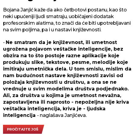
Bojana Janjić kaže da ako četbotovi postanu, kao što
neki upućeniji ljudi smatraju, uobičajeni dodatak
profesorskim alatima, to znači da će biti upotrebljavani
na svim poljima, pa i u nastavi književnosti.
-
Ne smatram da je književnost, ili umetnost
ugrožena pojavom veštačke inteligencije, bez
obzira na to što postoje razne aplikacije koje
produkuju slike, tekstove, pesme, melodije koje
imitiraju umetnička dela. U tom smislu, mislim da
nam budućnost nastave književnosti zavisi od
položaja književnosti u društvu, a ona se ne
vrednuje u svim modelima društva podjednako.
Ali, za društva u kojima je umetnost nevažna,
zapostavljena ili naprosto - nepoželjna nije kriva
veštačka inteligencija, kriva je - ljudska
inteligencija
- naglašava Janjićeva.
PROČITAJTE JOŠ