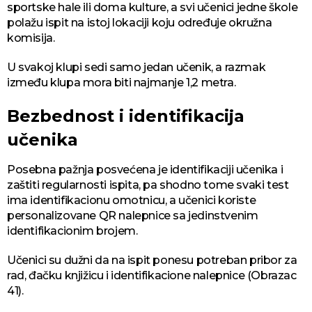
sportske hale ili doma kulture, a svi učenici jedne škole
polažu ispit na istoj lokaciji koju određuje okružna
komisija.
U svakoj klupi sedi samo jedan učenik, a razmak
između klupa mora biti najmanje 1,2 metra.
Bezbednost i identifikacija
učenika
Posebna pažnja posvećena je identifikaciji učenika i
zaštiti regularnosti ispita, pa shodno tome svaki test
ima identifikacionu omotnicu, a učenici koriste
personalizovane QR nalepnice sa jedinstvenim
identifikacionim brojem.
Učenici su dužni da na ispit ponesu potreban pribor za
rad, đačku knjižicu i identifikacione nalepnice (Obrazac
41).