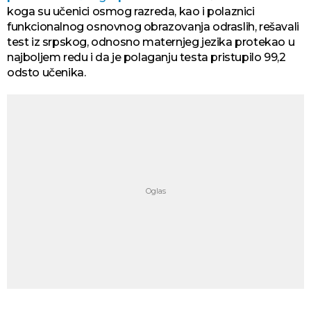
koga su učenici osmog razreda, kao i polaznici
funkcionalnog osnovnog obrazovanja odraslih, rešavali
test iz srpskog, odnosno maternjeg jezika protekao u
najboljem redu i da je polaganju testa pristupilo 99,2
odsto učenika.