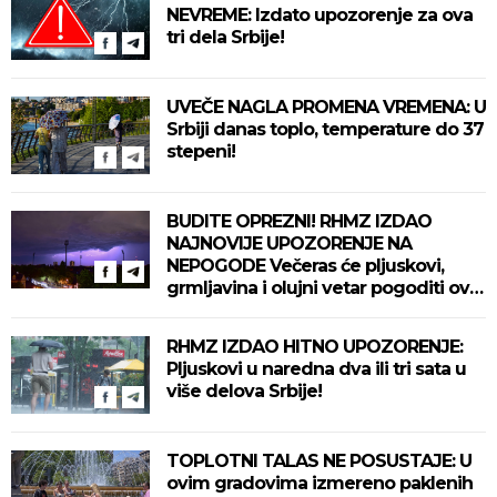
NEVREME: Izdato upozorenje za ova
tri dela Srbije!
UVEČE NAGLA PROMENA VREMENA: U
Srbiji danas toplo, temperature do 37
stepeni!
BUDITE OPREZNI! RHMZ IZDAO
NAJNOVIJE UPOZORENJE NA
NEPOGODE Večeras će pljuskovi,
grmljavina i olujni vetar pogoditi ove
delove zemlje!
RHMZ IZDAO HITNO UPOZORENJE:
Pljuskovi u naredna dva ili tri sata u
više delova Srbije!
TOPLOTNI TALAS NE POSUSTAJE: U
ovim gradovima izmereno paklenih