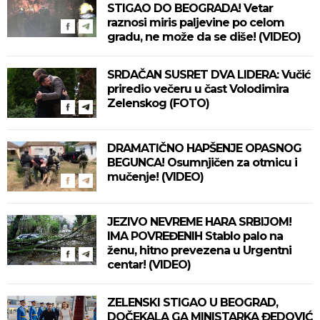
STIGAO DO BEOGRADA! Vetar
raznosi miris paljevine po celom
gradu, ne može da se diše! (VIDEO)
SRDAČAN SUSRET DVA LIDERA: Vučić
priredio večeru u čast Volodimira
Zelenskog (FOTO)
DRAMATIČNO HAPŠENJE OPASNOG
BEGUNCA! Osumnjičen za otmicu i
mučenje! (VIDEO)
JEZIVO NEVREME HARA SRBIJOM!
IMA POVREĐENIH Stablo palo na
ženu, hitno prevezena u Urgentni
centar! (VIDEO)
ZELENSKI STIGAO U BEOGRAD,
DOČEKALA GA MINISTARKA ĐEDOVIĆ