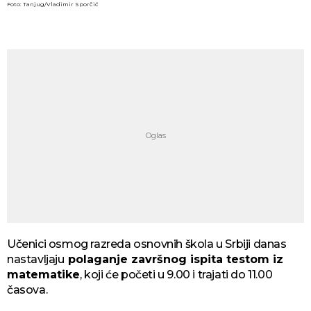
Foto: Tanjug/Vladimir Sporčić
Učenici osmog razreda osnovnih škola u Srbiji danas
nastavljaju
polaganje završnog ispita testom iz
matematike
, koji će početi u 9.00 i trajati do 11.00
časova.