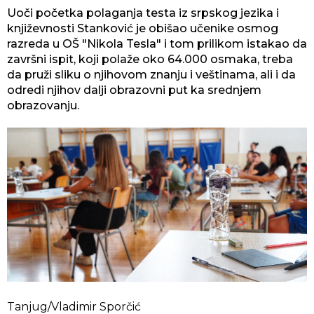
Uoči početka polaganja testa iz srpskog jezika i
književnosti Stanković je obišao učenike osmog
razreda u OŠ "Nikola Tesla" i tom prilikom istakao da
završni ispit, koji polaže oko 64.000 osmaka, treba
da pruži sliku o njihovom znanju i veštinama, ali i da
odredi njihov dalji obrazovni put ka srednjem
obrazovanju.
Tanjug/Vladimir Sporčić