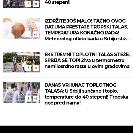
40 stepeni!
IZDRŽITE JOŠ MALO! TAČNO OVOG
DATUMA PRESTAJE TROPSKI TALAS,
TEMPERATURA KONAČNO PADA!
Meteorolog otkrio kada u Srbiju stiže
zahlađenje!
EKSTREMNI TOPLOTNI TALAS STEŽE,
SRBIJA SE TOPI Živa u termometru
nemilosrdno raste u ovim gradovima
DANAS VRHUNAC TOPLOTNOG
TALASA: U Srbiji sunčano i toplo,
temperature do 40 stepeni! Tropska
noć pred nama!