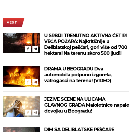
VESTI
U SRBIJI TRENUTNO AKTIVNA ČETIRI
VEĆA POŽARA: Najkritičnije u
Deliblatskoj peščari, gori više od 700
hektara! Na terenu skoro 500 ljudi!
DRAMA U BEOGRADU Dva
automobila potpuno izgorela,
vatrogasci na terenu! (VIDEO)
JEZIVE SCENE NA ULICAMA
GLAVNOG GRADA Maloletnice napale
devojku u Beogradu!
DIM SA DELIBLATSKE PEŠČARE