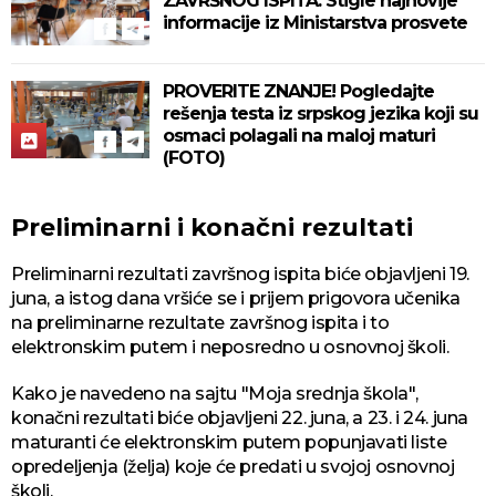
ZAVRŠNOG ISPITA: Stigle najnovije
informacije iz Ministarstva prosvete
PROVERITE ZNANJE! Pogledajte
rešenja testa iz srpskog jezika koji su
osmaci polagali na maloj maturi
(FOTO)
Preliminarni i konačni rezultati
Preliminarni rezultati završnog ispita biće objavljeni 19.
juna, a istog dana vršiće se i prijem prigovora učenika
na preliminarne rezultate završnog ispita i to
elektronskim putem i neposredno u osnovnoj školi.
Kako je navedeno na sajtu "Moja srednja škola",
konačni rezultati biće objavljeni 22. juna, a 23. i 24. juna
maturanti će elektronskim putem popunjavati liste
opredeljenja (želja) koje će predati u svojoj osnovnoj
školi.