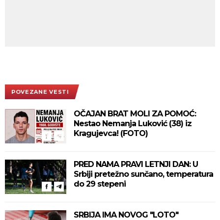
POVEZANE VESTI
OČAJAN BRAT MOLI ZA POMOĆ:
Nestao Nemanja Luković (38) iz
Kragujevca! (FOTO)
PRED NAMA PRAVI LETNJI DAN: U
Srbiji pretežno sunčano, temperatura
do 29 stepeni
SRBIJA IMA NOVOG "LOTO"