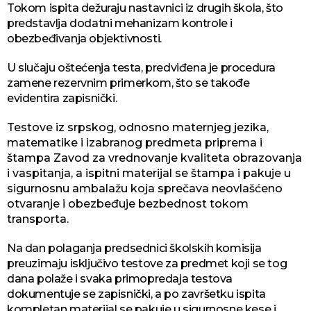
Tokom ispita dežuraju nastavnici iz drugih škola, što
predstavlja dodatni mehanizam kontrole i
obezbeđivanja objektivnosti.
U slučaju oštećenja testa, predviđena je procedura
zamene rezervnim primerkom, što se takođe
evidentira zapisnički.
Testove iz srpskog, odnosno maternjeg jezika,
matematike i izabranog predmeta priprema i
štampa Zavod za vrednovanje kvaliteta obrazovanja
i vaspitanja, a ispitni materijal se štampa i pakuje u
sigurnosnu ambalažu koja sprečava neovlašćeno
otvaranje i obezbeđuje bezbednost tokom
transporta.
Na dan polaganja predsednici školskih komisija
preuzimaju isključivo testove za predmet koji se tog
dana polaže i svaka primopredaja testova
dokumentuje se zapisnički, a po završetku ispita
kompletan materijal se pakuje u sigurnosne kese i