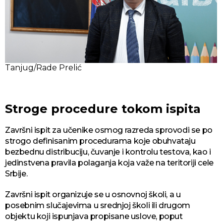
Tanjug/Rade Prelić
Stroge procedure tokom ispita
Završni ispit za učenike osmog razreda sprovodi se po
strogo definisanim procedurama koje obuhvataju
bezbednu distribuciju, čuvanje i kontrolu testova, kao i
jedinstvena pravila polaganja koja važe na teritoriji cele
Srbije.
Završni ispit organizuje se u osnovnoj školi, a u
posebnim slučajevima u srednjoj školi ili drugom
objektu koji ispunjava propisane uslove, poput