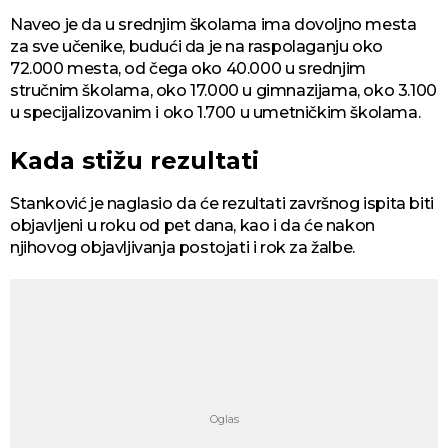
Naveo je da u srednjim školama ima dovoljno mesta
za sve učenike, budući da je na raspolaganju oko
72.000 mesta, od čega oko 40.000 u srednjim
stručnim školama, oko 17.000 u gimnazijama, oko 3.100
u specijalizovanim i oko 1.700 u umetničkim školama.
Kada stižu rezultati
Stanković je naglasio da će rezultati završnog ispita biti
objavljeni u roku od pet dana, kao i da će nakon
njihovog objavljivanja postojati i rok za žalbe.