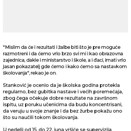
"Mislim da će i rezultati i žalbe biti što je pre moguće
razmotreni i da ćemo vrlo brzo svi mi i kao obrazovna
zajednica, dakle i ministarstvo i škole, a i đaci, imati vrlo
jasan pokazatelj gde ćemo i kako ćemo sa nastavkom
školovanja", rekao je on.
Stanković je ocenio da je školska godina protekla
regularno, bez gubitka nastave i većih poremećaja,
zbog čega očekuje dobre rezultate na završnom
ispitu, uz poruku učenicima da budu koncentrisani,
da veruju u svoje znanje i da bez žurbe pokažu ono
što su naučili tokom školovanja.
U nedelji od 15. do 22. juna vršiće se supervizija