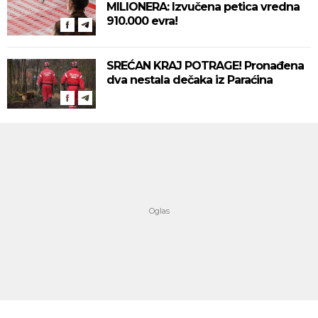
MILIONERA: Izvučena petica vredna
910.000 evra!
SREĆAN KRAJ POTRAGE! Pronađena
dva nestala dečaka iz Paraćina