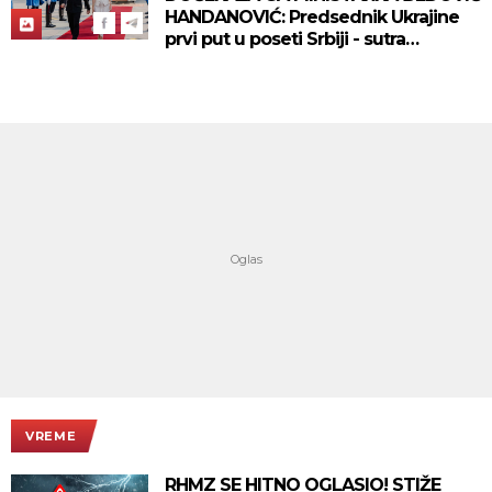
HANDANOVIĆ: Predsednik Ukrajine
prvi put u poseti Srbiji - sutra
sastanak sa Vučićem! (FOTO/VIDEO)
VREME
RHMZ SE HITNO OGLASIO! STIŽE