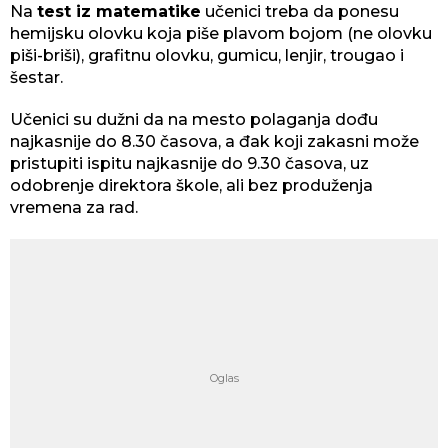
Na
test iz matematike
učenici treba da ponesu
hemijsku olovku koja piše plavom bojom (ne olovku
piši-briši), grafitnu olovku, gumicu, lenjir, trougao i
šestar.
Učenici su dužni da na mesto polaganja dođu
najkasnije do 8.30 časova, a đak koji zakasni može
pristupiti ispitu najkasnije do 9.30 časova, uz
odobrenje direktora škole, ali bez produženja
vremena za rad.