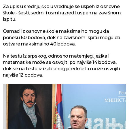
Za upis u srednju školu vrednuje se uspeh iz osnovne
škole - šesti, sedmi i osmi razred i uspeh na završnom
ispitu.
Osmaci iz osnovne škole maksimalno mogu da
ponesu 60 bodova, dok na završnom ispitu mogu da
ostvare maksimalno 40 bodova.
Na testu iz srpskog, odnosno maternjeg, jezika i
matematike može se osvojiti po najviše 14 bodova,
dok se na testu iz izabranog predmeta može osvojiti
najviše 12 bodova.