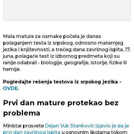
Mala matura za osmake počela je danas
polaganjem testa iz srpskog, odnosno maternjeg
jezika i književnosti, a trećeg dana završnog ispita, 17.
juna, polagaće test iz izbornog predmeta koji su
ranije odabrali - biologije, geografije, istorije, fizike ili
hemije.
Pogledajte rešenja testova iz srpskog jezika -
OVDE
.
Prvi dan mature protekao bez
problema
Ministar prosvete
Dejan Vuk Stanković izjavio je da je
prvi dan završnog ispita
u osnovnim školama tokom