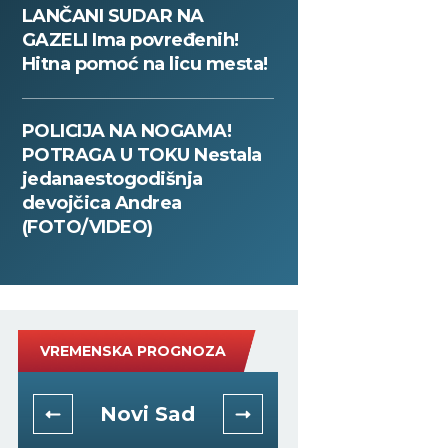
LANČANI SUDAR NA
GAZELI Ima povređenih!
Hitna pomoć na licu mesta!
POLICIJA NA NOGAMA!
POTRAGA U TOKU Nestala
jedanaestogodišnja
devojčica Andrea
(FOTO/VIDEO)
VREMENSKA PROGNOZA
Niš
Beogra