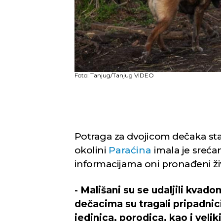
Foto: Tanjug/Tanjug VIDEO
Potraga za dvojicom dečaka staro
okolini
Paraćina
imala je sreća
informacijama oni pronađeni ži
- Mališani su se udaljili kvado
dečacima su tragali pripadnici
jedinica, porodica, kao i velik