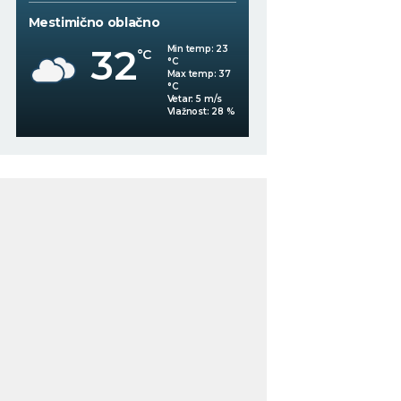
Mestimično oblačno
Mestimično oblačno
34
Min temp:
22
°C
°C
29
°C
Max temp:
36
°C
Vetar:
3
m/s
%
Vlažnost:
43
%