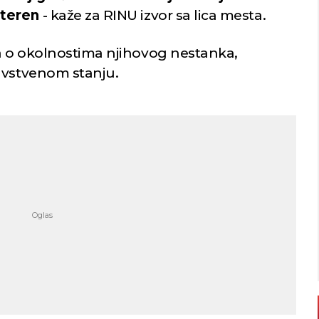
i teren
- kaže za RINU izvor sa lica mesta.
a o okolnostima njihovog nestanka,
avstvenom stanju.