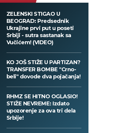
ZELENSKI STIGAO U
BEOGRAD: Predsednik
Ukrajine prvi put u poseti
Srbiji - sutra sastanak sa
Vučićem! (VIDEO)
KO JOŠ STIŽE U PARTIZAN?
TRANSFER BOMBE "Crno-
beli" dovode dva pojačanja!
RHMZ SE HITNO OGLASIO!
STIŽE NEVREME: Izdato
upozorenje za ova tri dela
Srbije!