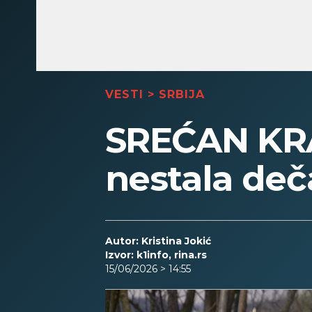
VESTI
>
SRBIJA
SREĆAN KR
nestala deč
Autor: Kristina Jokić
Izvor: k1info, rina.rs
15/06/2026 > 14:55