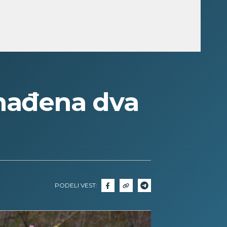
nađena dva
PODELI VEST: