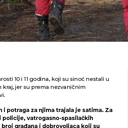
sti 10 i 11 godina, koji su sinoć nestali u
n kraj, jer su prema nezvaničnim
vi.
m i potraga za njima trajala je satima. Za
 policije, vatrogasno-spasilačkih
i broj građana i dobrovoljaca koji su