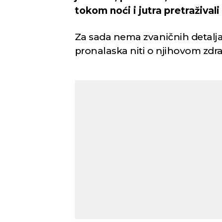
tokom noći i jutra pretražival
Za sada nema zvaničnih detalj
pronalaska niti o njihovom zdr