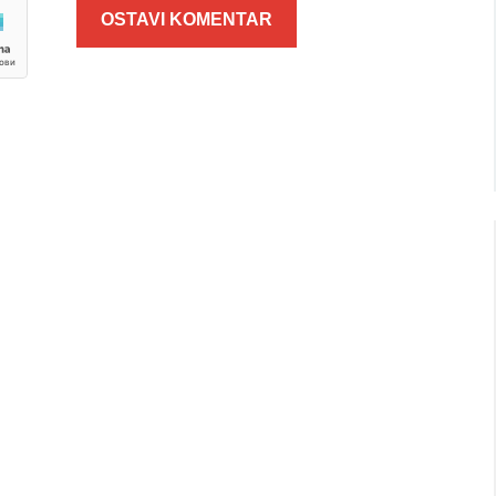
OSTAVI KOMENTAR
imično oblačno
Mestimično oblačno
34
32
Min temp:
23
Min temp:
23
°C
°C
°C
°C
Max temp:
37
Max temp:
37
°C
°C
Vetar:
4
m/s
Vetar:
5
m/s
Vlažnost:
39
%
Vlažnost:
28