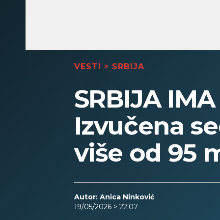
VESTI
>
SRBIJA
SRBIJA IM
Izvučena se
više od 95 
Autor: Anica Ninković
19/05/2026 > 22:07