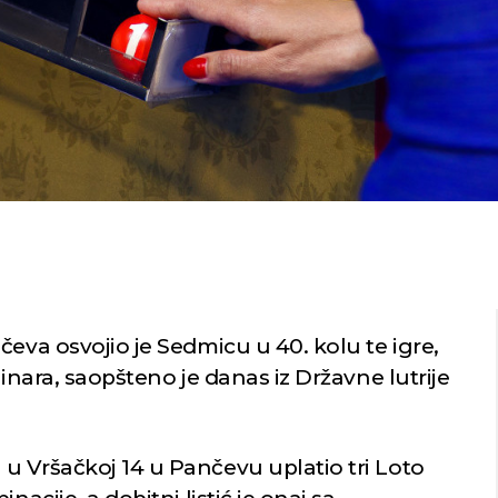
čeva osvojio je Sedmicu u 40. kolu te igre,
dinara, saopšteno je danas iz Državne lutrije
u Vršačkoj 14 u Pančevu uplatio tri Loto