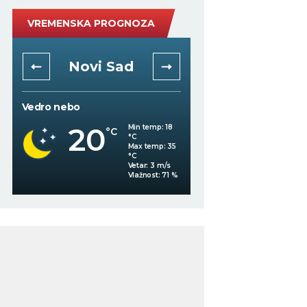
VREMENSKA PROGNOZA
Novi Sad
Niš
Vedro nebo
Vedro nebo
20
22
Min temp:
18
°C
°C
°C
Max temp:
35
°C
Vetar:
3
m/s
%
Vlažnost:
71
%