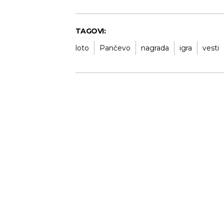
TAGOVI:
loto
Pančevo
nagrada
igra
vesti