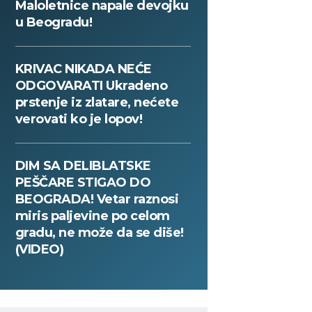
Maloletnice napale devojku
u Beogradu!
KRIVAC NIKADA NEĆE
ODGOVARATI Ukradeno
prstenje iz zlatare, nećete
verovati ko je lopov!
DIM SA DELIBLATSKE
PEŠČARE STIGAO DO
BEOGRADA! Vetar raznosi
miris paljevine po celom
gradu, ne može da se diše!
(VIDEO)