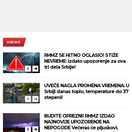
VREME
RHMZ SE HITNO OGLASIO! STIŽE
NEVREME: Izdato upozorenje za ova
tri dela Srbije!
UVEČE NAGLA PROMENA VREMENA: U
Srbiji danas toplo, temperature do 37
stepeni!
BUDITE OPREZNI! RHMZ IZDAO
NAJNOVIJE UPOZORENJE NA
NEPOGODE Večeras će pljuskovi,