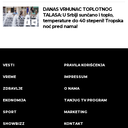
DANAS VRHUNAC TOPLOTNOG
TALASA: U Srbiji sunčano i toplo,
temperature do 40 stepeni! Tropska
noć pred nama!
VESTI
PRAVILA KORIŠĆENJA
VREME
IMPRESSUM
ZDRAVLJE
O NAMA
EKONOMIJA
TANJUG TV PROGRAM
SPORT
MARKETING
SHOWBIZZ
KONTAKT