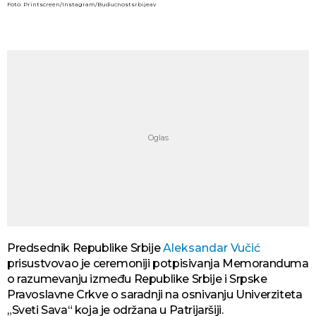
Foto: Printscreen/Instagram/Buducnostsrbijeav
Predsednik Republike Srbije
Aleksandar Vučić
prisustvovao je ceremoniji potpisivanja Memoranduma
o razumevanju između Republike Srbije i Srpske
Pravoslavne Crkve o saradnji na osnivanju Univerziteta
„Sveti Sava“ koja je održana u Patrijaršiji.