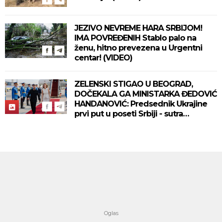
JEZIVO NEVREME HARA SRBIJOM!
IMA POVREĐENIH Stablo palo na
ženu, hitno prevezena u Urgentni
centar! (VIDEO)
ZELENSKI STIGAO U BEOGRAD,
DOČEKALA GA MINISTARKA ĐEDOVIĆ
HANDANOVIĆ: Predsednik Ukrajine
prvi put u poseti Srbiji - sutra
sastanak sa Vučićem! (FOTO/VIDEO)