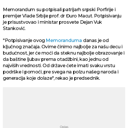
Memorandum su potpisali patrijarh srpski Porfirije i
premijer Vlade Srbije prof. dr Đuro Macut. Potpisivanju
je prisustvovao i ministar prosvete Dejan Vuk
Stanković.
"Potpisivanje ovog
Memoranduma
danas je od
ključnog značaja. Ovime činimo najbolje za našu decu i
budućnost, jer će moći da steknu najbolje obrazovanje i
da baštine ljubav prema otadžbini, kao jednu od
najviših vrednosti. Od države ćete imati svaku vrstu
podrške i pomoći, pre svega na polzu našeg naroda i
generacija koje dolaze", rekao je predsednik.