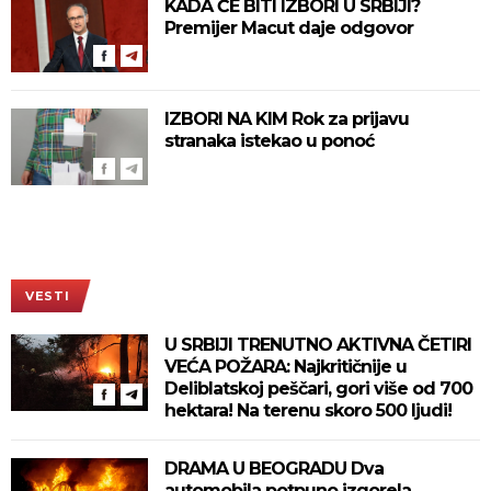
KADA ĆE BITI IZBORI U SRBIJI?
Premijer Macut daje odgovor
IZBORI NA KIM Rok za prijavu
stranaka istekao u ponoć
VESTI
U SRBIJI TRENUTNO AKTIVNA ČETIRI
VEĆA POŽARA: Najkritičnije u
Deliblatskoj peščari, gori više od 700
hektara! Na terenu skoro 500 ljudi!
DRAMA U BEOGRADU Dva
automobila potpuno izgorela,