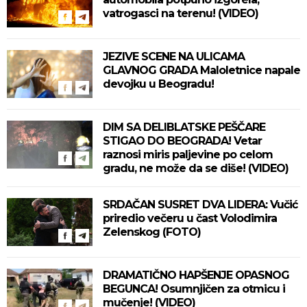
vatrogasci na terenu! (VIDEO)
JEZIVE SCENE NA ULICAMA
GLAVNOG GRADA Maloletnice napale
devojku u Beogradu!
DIM SA DELIBLATSKE PEŠČARE
STIGAO DO BEOGRADA! Vetar
raznosi miris paljevine po celom
gradu, ne može da se diše! (VIDEO)
SRDAČAN SUSRET DVA LIDERA: Vučić
priredio večeru u čast Volodimira
Zelenskog (FOTO)
DRAMATIČNO HAPŠENJE OPASNOG
BEGUNCA! Osumnjičen za otmicu i
mučenje! (VIDEO)