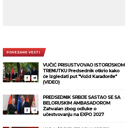
POVEZANE VESTI
VUČIĆ PRISUSTVOVAO ISTORIJSKOM
TRENUTKU Predsednik otkrio kako
će izgledati put "Vožd Karađorđe"
(VIDEO)
PREDSEDNIK SRBIJE SASTAO SE SA
BELORUSKIM AMBASADOROM
Zahvalan zbog odluke o
učestvovanju na EXPO 2027