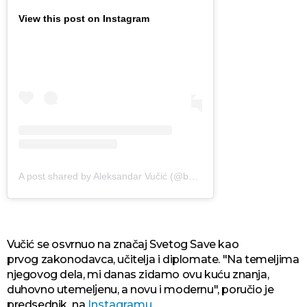
View this post on Instagram
A post shared by Aleksandar Vučić (@buducnostsrbijeav)
Vučić se osvrnuo na značaj Svetog Save kao
prvog zakonodavca, učitelja i diplomate. "Na temeljima
njegovog dela, mi danas zidamo ovu kuću znanja,
duhovno utemelјenu, a novu i modernu", poručio je
predsednik na
Instagramu
.