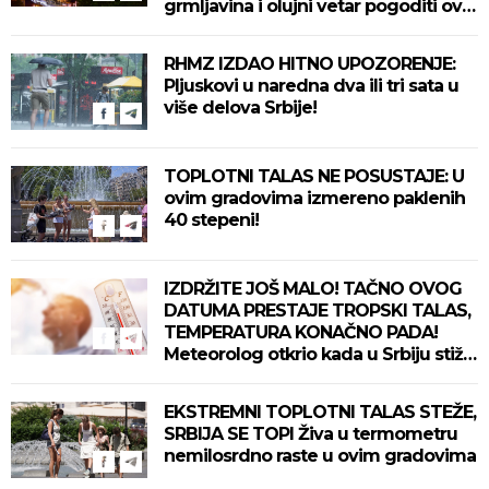
grmljavina i olujni vetar pogoditi ove
delove zemlje!
RHMZ IZDAO HITNO UPOZORENJE:
Pljuskovi u naredna dva ili tri sata u
više delova Srbije!
TOPLOTNI TALAS NE POSUSTAJE: U
ovim gradovima izmereno paklenih
40 stepeni!
IZDRŽITE JOŠ MALO! TAČNO OVOG
DATUMA PRESTAJE TROPSKI TALAS,
TEMPERATURA KONAČNO PADA!
Meteorolog otkrio kada u Srbiju stiže
zahlađenje!
EKSTREMNI TOPLOTNI TALAS STEŽE,
SRBIJA SE TOPI Živa u termometru
nemilosrdno raste u ovim gradovima