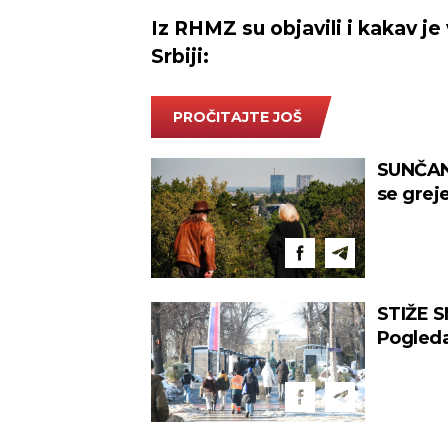
Iz RHMZ su objavili i kakav j
Srbiji:
PROČITAJTE JOŠ
SUNČAN
se grej
promen
STIŽE S
Pogleda
februar