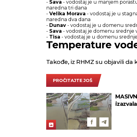
-
Sava
- vodostaj je u manjem porast
naredna tri dana
-
Velika Morava
- vodostaj je u stagn
naredna dva dana
-
Dunav
- vodostaj je u domenu srednj
-
Sava
- vodostaj je domenu srednje vi
-
Tisa
- vodostaj je u domenu srednje
Temperature vod
Takođe, iz RHMZ su objavili da
PROČITAJTE JOŠ
MASIVNE
izazval