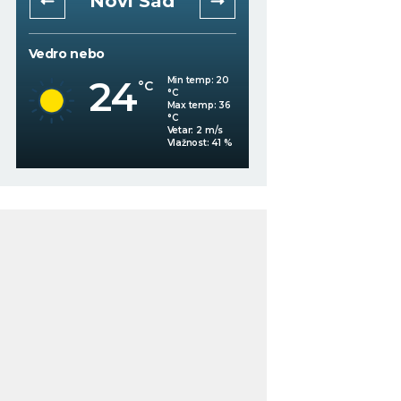
Niš
Beogra
Vedro nebo
Vedro nebo
22
20
Min temp:
21
°C
°C
°C
Max temp:
38
°C
Vetar:
1
m/s
Vlažnost:
83
%