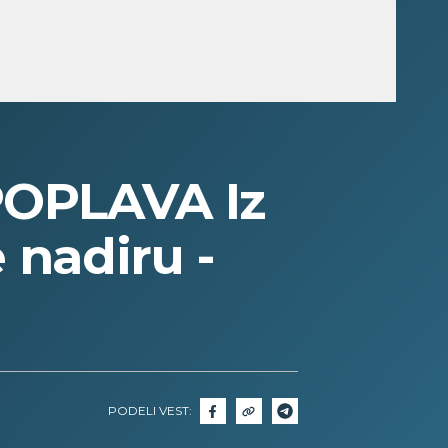
POPLAVA Iz
 nadiru -
PODELI VEST: