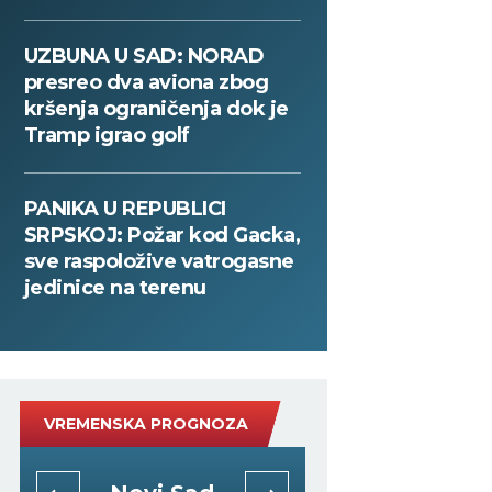
UZBUNA U SAD: NORAD
presreo dva aviona zbog
kršenja ograničenja dok je
Tramp igrao golf
PANIKA U REPUBLICI
SRPSKOJ: Požar kod Gacka,
sve raspoložive vatrogasne
jedinice na terenu
VREMENSKA PROGNOZA