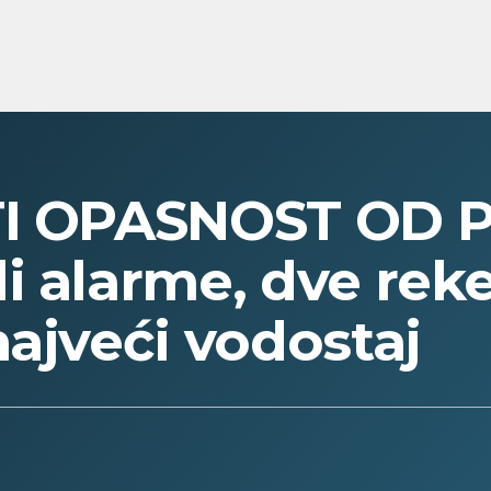
TI OPASNOST OD 
i alarme, dve reke
najveći vodostaj