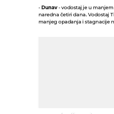
-
Dunav
- vodostaj je u manjem 
naredna četiri dana. Vodostaj 
manjeg opadanja i stagnacije n