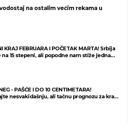
e vodostaj na ostalim većim rekama u
I KRAJ FEBRUARA I POČETAK MARTA! Srbija
e na 15 stepeni, ali popodne nam stiže jedna
a
NEG - PAŠĆE I DO 10 CENTIMETARA!
jte nesvakidašnju, ali tačnu prognozu za kraj
a i početak marta!