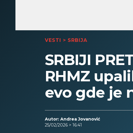
VESTI
>
SRBIJA
SRBIJI PRE
RHMZ upalil
evo gde je 
Autor: Andrea Jovanović
25/02/2026 > 16:41