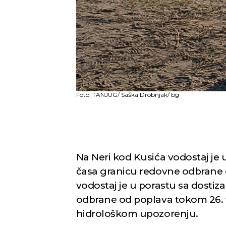
Foto: TANJUG/ Saška Drobnjak/ bg
Na Neri kod Kusića vodostaj je 
časa granicu redovne odbrane 
vodostaj je u porastu sa dosti
odbrane od poplava tokom 26. f
hidrološkom upozorenju.