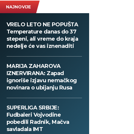
NAJNOVIJE
VRELO LETO NE POPUŠTA
Temperature danas do 37
stepeni, ali vreme do kraja
nedelje će vas iznenaditi
MARIJA ZAHAROVA
IZNERVIRANA: Zapad
ignoriše izjavu nemačkog
novinara o ubijanju Rusa
SUPERLIGA SRBIJE:
Fudbaleri Vojvodine
pobedili Radnik, Mačva
savladala IMT