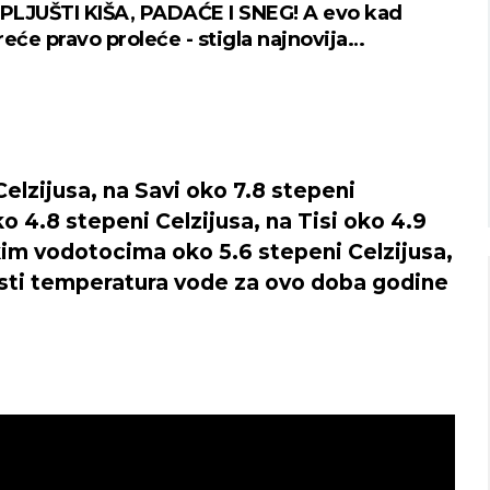
Beograd
Novi Sad
LJUŠTI KIŠA, PADAĆE I SNEG! A evo kad
eće pravo proleće - stigla najnovija
ska prognoza
o nebo
Vedro nebo
20
24
Min temp:
19
Min temp:
20
°C
°C
°C
°C
Max temp:
33
Max temp:
36
°C
°C
Vetar:
1
m/s
Vetar:
2
m/s
Vlažnost:
68
%
Vlažnost:
41
%
lzijusa, na Savi oko 7.8 stepeni
ko 4.8 stepeni Celzijusa, na Tisi oko 4.9
kim vodotocima oko 5.6 stepeni Celzijusa,
osti temperatura vode za ovo doba godine