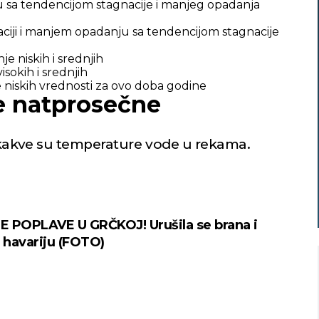
u sa tendencijom stagnacije i manjeg opadanja
aciji i manjem opadanju sa tendencijom stagnacije
e niskih i srednjih
sokih i srednjih
 niskih vrednosti za ovo doba godine
e natprosečne
 kakve su temperature vode u rekama.
 POPLAVE U GRČKOJ! Urušila se brana i
a havariju (FOTO)