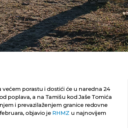
u većem porastu i dostići će u naredna 24
od poplava, a na Tamišu kod Jaše Tomića
zanjem i prevazilaženjem granice redovne
ebruara, objavio je
RHMZ
u najnovijem