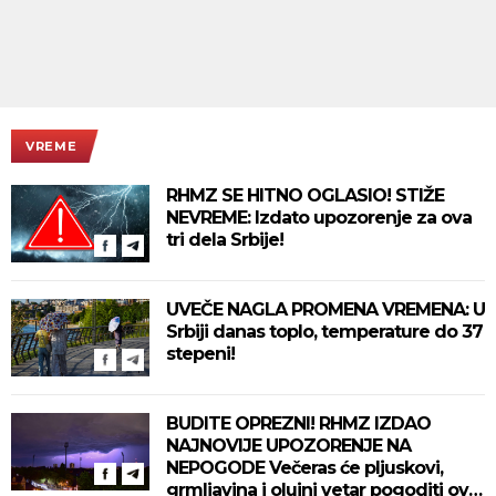
VREME
RHMZ SE HITNO OGLASIO! STIŽE
NEVREME: Izdato upozorenje za ova
tri dela Srbije!
UVEČE NAGLA PROMENA VREMENA: U
Srbiji danas toplo, temperature do 37
stepeni!
BUDITE OPREZNI! RHMZ IZDAO
NAJNOVIJE UPOZORENJE NA
NEPOGODE Večeras će pljuskovi,
grmljavina i olujni vetar pogoditi ove