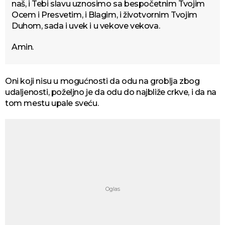
naš, i Tebi slavu uznosimo sa bespočetnim Tvojim
Ocem i Presvetim, i Blagim, i životvornim Tvojim
Duhom, sada i uvek i u vekove vekova.
Amin.
Oni koji nisu u mogućnosti da odu na groblja zbog
udaljenosti, poželjno je da odu do najbliže crkve, i da na
tom mestu upale sveću.