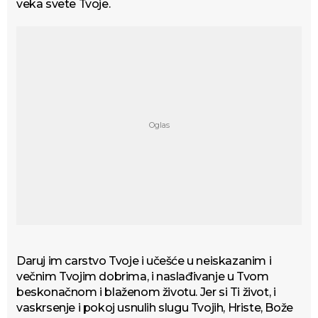
veka svete Tvoje.
Daruj im carstvo Tvoje i učešće u neiskazanim i
večnim Tvojim dobrima, i naslađivanje u Tvom
beskonačnom i blaženom životu. Jer si Ti život, i
vaskrsenje i pokoj usnulih slugu Tvojih, Hriste, Bože