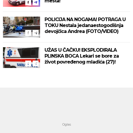
mesta!
POLICIJA NA NOGAMA! POTRAGA U
TOKU Nestala jedanaestogodišnja
devojčica Andrea (FOTO/VIDEO)
UŽAS U ČAČKU! EKSPLODIRALA
PLINSKA BOCA Lekari se bore za
život povređenog mladića (27)!