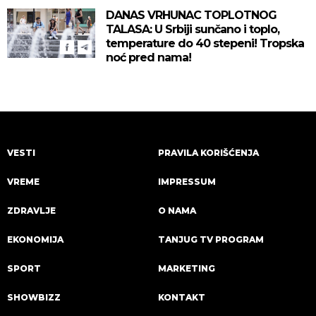
DANAS VRHUNAC TOPLOTNOG
TALASA: U Srbiji sunčano i toplo,
temperature do 40 stepeni! Tropska
noć pred nama!
VESTI
PRAVILA KORIŠĆENJA
VREME
IMPRESSUM
ZDRAVLJE
O NAMA
EKONOMIJA
TANJUG TV PROGRAM
SPORT
MARKETING
SHOWBIZZ
KONTAKT