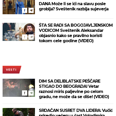
DANA Može li se ići na slavu posle
groblja? Sveštenik razbija sujeverja
ŠTA SE RADI SA BOGOJAVLJENSKOM
VODICOM Sveštenik Aleksandar
objasnio kako se pravilno koristi
tokom cele godine (VIDEO)
VESTI
DIM SA DELIBLATSKE PEŠČARE
STIGAO DO BEOGRADA! Vetar
raznosi miris paljevine po celom
gradu, ne može da se diše! (VIDEO)
SRDAČAN SUSRET DVA LIDERA: Vučić
priredio večeru u čast Volodimira