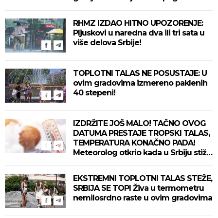
delove zemlje!
RHMZ IZDAO HITNO UPOZORENJE:
Pljuskovi u naredna dva ili tri sata u
više delova Srbije!
TOPLOTNI TALAS NE POSUSTAJE: U
ovim gradovima izmereno paklenih
40 stepeni!
IZDRŽITE JOŠ MALO! TAČNO OVOG
DATUMA PRESTAJE TROPSKI TALAS,
TEMPERATURA KONAČNO PADA!
Meteorolog otkrio kada u Srbiju stiže
zahlađenje!
EKSTREMNI TOPLOTNI TALAS STEŽE,
SRBIJA SE TOPI Živa u termometru
nemilosrdno raste u ovim gradovima