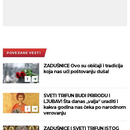
POVEZANE VESTI
ZADUŠNICE Ovo su običaji i tradicija
koja nas uči poštovanju duša!
SVETI TRIFUN BUDI PRIRODU I
LJUBAV! Šta danas „valja“ uraditi i
kakva godina nas čeka po narodnom
verovanju
ZADUŠNICE I SVETI TRIFUN ISTOG