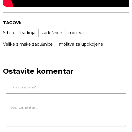
TAGOVI:
Srbija
tradicija
zadušnice
molitva
Velike zimske zadušnice
molitva za upokojene
Ostavite komentar