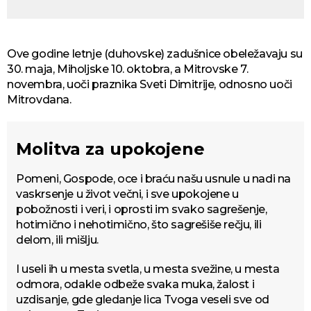
Ove godine letnje (duhovske) zadušnice obeležavaju su
30. maja, Miholjske 10. oktobra, a Mitrovske 7.
novembra, uoči praznika Sveti Dimitrije, odnosno uoči
Mitrovdana.
Molitva za upokojene
Pomeni, Gospode, oce i braću našu usnule u nadi na
vaskrsenje u život večni, i sve upokojene u
pobožnosti i veri, i oprosti im svako sagrešenje,
hotimično i nehotimično, što sagrešiše rečju, ili
delom, ili mišlju.
I useli ih u mesta svetla, u mesta svežine, u mesta
odmora, odakle odbeže svaka muka, žalost i
uzdisanje, gde gledanje lica Tvoga veseli sve od