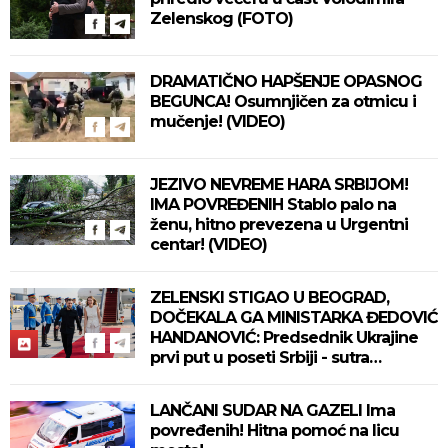
Zelenskog (FOTO)
DRAMATIČNO HAPŠENJE OPASNOG
BEGUNCA! Osumnjičen za otmicu i
mučenje! (VIDEO)
JEZIVO NEVREME HARA SRBIJOM!
IMA POVREĐENIH Stablo palo na
ženu, hitno prevezena u Urgentni
centar! (VIDEO)
ZELENSKI STIGAO U BEOGRAD,
DOČEKALA GA MINISTARKA ĐEDOVIĆ
HANDANOVIĆ: Predsednik Ukrajine
prvi put u poseti Srbiji - sutra
sastanak sa Vučićem! (FOTO/VIDEO)
LANČANI SUDAR NA GAZELI Ima
povređenih! Hitna pomoć na licu