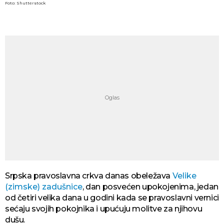
Foto: Shutterstock
Srpska pravoslavna crkva danas obeležava
Velike
(zimske) zadušnice
, dan posvećen upokojenima, jedan
od četiri velika dana u godini kada se pravoslavni vernici
sećaju svojih pokojnika i upućuju molitve za njihovu
dušu.