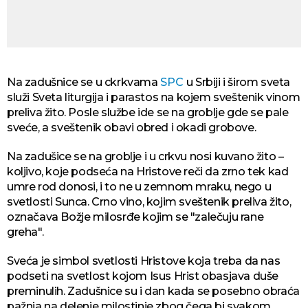
Na zadušnice se u ckrkvama
SPC
u Srbiji i širom sveta
služi Sveta liturgija i parastos na kojem sveštenik vinom
preliva žito. Posle službe ide se na groblje gde se pale
sveće, a sveštenik obavi obred i okadi grobove.
Na zadušice se na groblje i u crkvu nosi kuvano žito –
koljivo, koje podseća na Hristove reči da zrno tek kad
umre rod donosi, i to ne u zemnom mraku, nego u
svetlosti Sunca. Crno vino, kojim sveštenik preliva žito,
označava Božje milosrđe kojim se "zalečuju rane
greha".
Sveća je simbol svetlosti Hristove koja treba da nas
podseti na svetlost kojom Isus Hrist obasjava duše
preminulih. Zadušnice su i dan kada se posebno obraća
pažnja na delenje milostinje zbog čega bi svakom