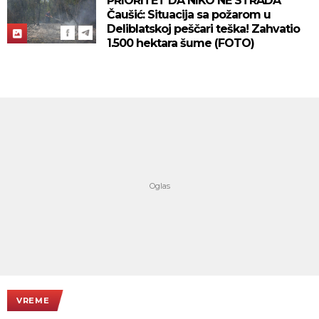
PRIORITET DA NIKO NE STRADA
Čaušić: Situacija sa požarom u
Deliblatskoj peščari teška! Zahvatio
1.500 hektara šume (FOTO)
VREME