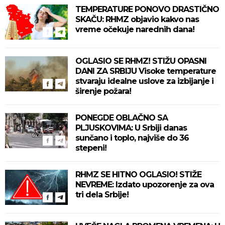
TEMPERATURE PONOVO DRASTIČNO
SKAČU: RHMZ objavio kakvo nas
vreme očekuje narednih dana!
OGLASIO SE RHMZ! STIŽU OPASNI
DANI ZA SRBIJU Visoke temperature
stvaraju idealne uslove za izbijanje i
širenje požara!
PONEGDE OBLAČNO SA
PLJUSKOVIMA: U Srbiji danas
sunčano i toplo, najviše do 36
stepeni!
RHMZ SE HITNO OGLASIO! STIŽE
NEVREME: Izdato upozorenje za ova
tri dela Srbije!