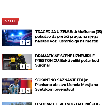
VESTI
TRAGEDIJA U ZEMUNU: Muškarac (35)
pokušao da pretrči prugu, na njega
naleteo voz i usmrtio ga na mestu!
DRAMATIČNE SCENE UZNEMIRILE
PRESTONICU: Bukti veliki požar kod
Surčina!
ŠOKANTNO SAZNANJE FBI-ja:
Planirano ubistvo Lionela Mesija na
Svetskom prvenstvu!
U SUDARU TERETNOG I PUTNIČKOG