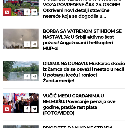
VOZA POVREĐENE ČAK 24 OSOBE!
Otkriveni novi detalji stravične
nesreće koja se dogodila u
Bjelovaru! (FOTO)
BORBA SA VATRENOM STIHIJOM SE
NASTAVLJA: U Srbiji aktivno šest
požara! Angažovani i helikopteri
MUP-a!
DRAMA NA DUNAVU: Muškarac skočio
iz čamca da se osveži i nestao u reci!
U potragu kreću i ronioci
Žandarmerije!
VUČIĆ MEĐU GRAĐANIMA U
BELEGIŠU: Povećanje penzija ove
godine, pratiće rast plata
(FOTO/VIDEO)