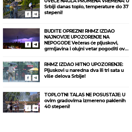
UVEČE NAGLA PROMENA VREMENA: U
Srbiji danas toplo, temperature do 37
stepeni!
BUDITE OPREZNI! RHMZ IZDAO
NAJNOVIJE UPOZORENJE NA
NEPOGODE Večeras će pljuskovi,
grmljavina i olujni vetar pogoditi ove
delove zemlje!
RHMZ IZDAO HITNO UPOZORENJE:
Pljuskovi u naredna dva ili tri sata u
više delova Srbije!
TOPLOTNI TALAS NE POSUSTAJE: U
ovim gradovima izmereno paklenih
40 stepeni!