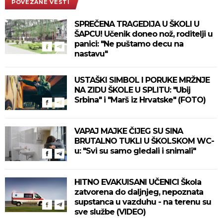
POVEZANE VESTI
SPREČENA TRAGEDIJA U ŠKOLI U
ŠAPCU! Učenik doneo nož, roditelji u
panici: "Ne puštamo decu na
nastavu"
USTAŠKI SIMBOL I PORUKE MRŽNJE
NA ZIDU ŠKOLE U SPLITU: "Ubij
Srbina" i "Marš iz Hrvatske" (FOTO)
VAPAJ MAJKE ČIJEG SU SINA
BRUTALNO TUKLI U ŠKOLSKOM WC-
u: "Svi su samo gledali i snimali"
HITNO EVAKUISANI UČENICI Škola
zatvorena do daljnjeg, nepoznata
supstanca u vazduhu - na terenu su
sve službe (VIDEO)