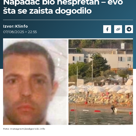
Napadač bio nespretan – evo
šta se zaista dogodilo
Izvor: K1info
07/08/2025 > 22:55
Foto: Instagram/podgoricki.info