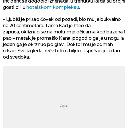
Incident se dogodio iznenada, u trenutku kada su brojni
gosti bili u
hotelskom kompleksu
.
– Ljubiši je prišao čovek od pozadi, bio mu je bukvalno
na 20 centimetara. Tama kad je hteo da
zapuca, okliznuo se na mokrim pločicama kod bazena i
pao – metak je promašio Kana, pogodio ga je u nogu, a
jedan ga je okrznuo po glavi. Doktor mu je odmah
rekao: Sve izgleda neće biti ozbiljno“, ispričao je jedan
od svedoka.