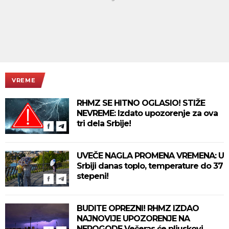
VREME
RHMZ SE HITNO OGLASIO! STIŽE
NEVREME: Izdato upozorenje za ova
tri dela Srbije!
UVEČE NAGLA PROMENA VREMENA: U
Srbiji danas toplo, temperature do 37
stepeni!
BUDITE OPREZNI! RHMZ IZDAO
NAJNOVIJE UPOZORENJE NA
NEPOGODE Večeras će pljuskovi,