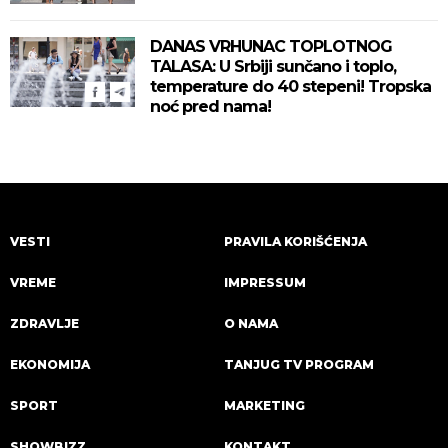
DANAS VRHUNAC TOPLOTNOG
TALASA: U Srbiji sunčano i toplo,
temperature do 40 stepeni! Tropska
noć pred nama!
VESTI
PRAVILA KORIŠĆENJA
VREME
IMPRESSUM
ZDRAVLJE
O NAMA
EKONOMIJA
TANJUG TV PROGRAM
SPORT
MARKETING
SHOWBIZZ
KONTAKT