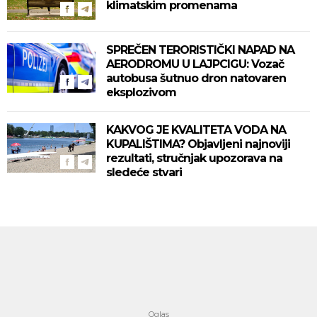
klimatskim promenama
SPREČEN TERORISTIČKI NAPAD NA
AERODROMU U LAJPCIGU: Vozač
autobusa šutnuo dron natovaren
eksplozivom
KAKVOG JE KVALITETA VODA NA
KUPALIŠTIMA? Objavljeni najnoviji
rezultati, stručnjak upozorava na
sledeće stvari