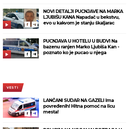
NOVI DETALJI PUCNJAVE NA MARKA
LJUBIŠU KANA Napadač u bekstvu,
evo u kakvom je stanju škaljarac
PUCNJAVA U HOTELU U BUDVI Na
bazenu ranjen Marko Ljubiša Kan -
poznato ko je pucao u njega
VESTI
LANČANI SUDAR NA GAZELI Ima
povređenih! Hitna pomoć na licu
mesta!