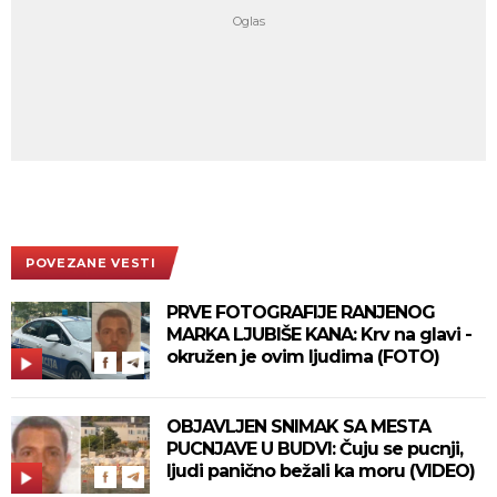
POVEZANE VESTI
PRVE FOTOGRAFIJE RANJENOG
MARKA LJUBIŠE KANA: Krv na glavi -
okružen je ovim ljudima (FOTO)
OBJAVLJEN SNIMAK SA MESTA
PUCNJAVE U BUDVI: Čuju se pucnji,
ljudi panično bežali ka moru (VIDEO)