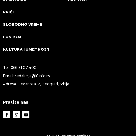
PRIČE
SLOBODNO VREME
FUN BOX
KULTURA I UMETNOST
Tel:
066 81 07 400
Email:
redakcija@k1info.rs
Adresa: Dečanska 12, Beograd, Srbija
Pratite nas
©2026 K1. Sva prava zadržana