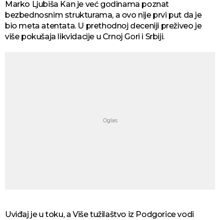
Marko Ljubiša Kan je već godinama poznat
bezbednosnim strukturama, a ovo nije prvi put da je
bio meta atentata. U prethodnoj deceniji preživeo je
više pokušaja likvidacije u Crnoj Gori i Srbiji.
Uviđaj je u toku, a Više tužilaštvo iz Podgorice vodi