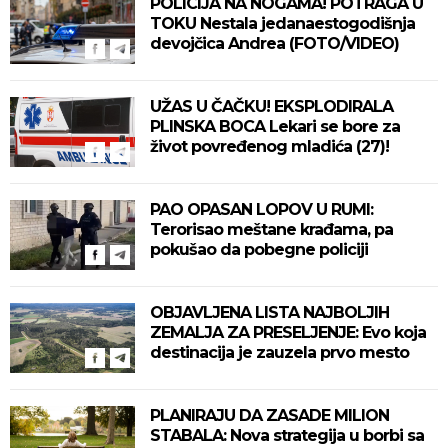
POLICIJA NA NOGAMA! POTRAGA U
TOKU Nestala jedanaestogodišnja
devojčica Andrea (FOTO/VIDEO)
UŽAS U ČAČKU! EKSPLODIRALA
PLINSKA BOCA Lekari se bore za
život povređenog mladića (27)!
PAO OPASAN LOPOV U RUMI:
Terorisao meštane krađama, pa
pokušao da pobegne policiji
OBJAVLJENA LISTA NAJBOLJIH
ZEMALJA ZA PRESELJENJE: Evo koja
destinacija je zauzela prvo mesto
PLANIRAJU DA ZASADE MILION
STABALA: Nova strategija u borbi sa