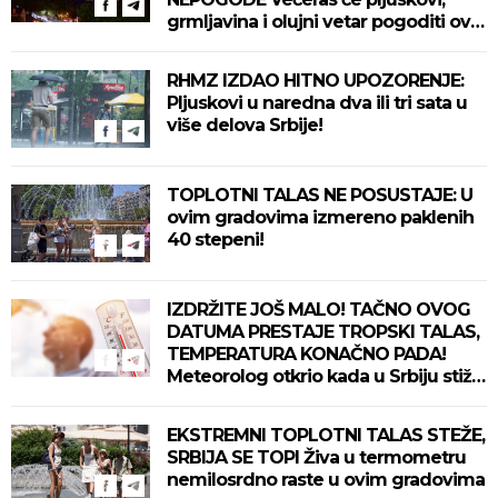
grmljavina i olujni vetar pogoditi ove
delove zemlje!
RHMZ IZDAO HITNO UPOZORENJE:
Pljuskovi u naredna dva ili tri sata u
više delova Srbije!
TOPLOTNI TALAS NE POSUSTAJE: U
ovim gradovima izmereno paklenih
40 stepeni!
IZDRŽITE JOŠ MALO! TAČNO OVOG
DATUMA PRESTAJE TROPSKI TALAS,
TEMPERATURA KONAČNO PADA!
Meteorolog otkrio kada u Srbiju stiže
zahlađenje!
EKSTREMNI TOPLOTNI TALAS STEŽE,
SRBIJA SE TOPI Živa u termometru
nemilosrdno raste u ovim gradovima