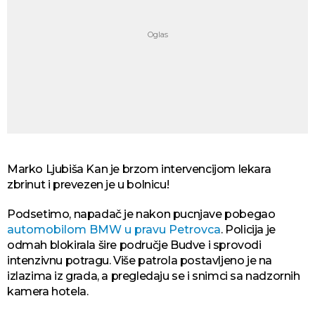
Marko Ljubiša Kan je brzom intervencijom lekara
zbrinut i prevezen je u bolnicu!
Podsetimo, napadač je nakon pucnjave pobegao
automobilom BMW u pravu Petrovca
. Policija je
odmah blokirala šire područje Budve i sprovodi
intenzivnu potragu. Više patrola postavljeno je na
izlazima iz grada, a pregledaju se i snimci sa nadzornih
kamera hotela.