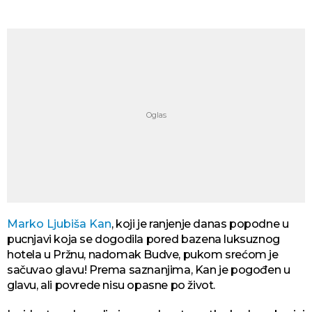
Marko Ljubiša Kan
, koji je ranjenje danas popodne u
pucnjavi koja se dogodila pored bazena luksuznog
hotela u Pržnu, nadomak Budve, pukom srećom je
sačuvao glavu! Prema saznanjima, Kan je pogođen u
glavu, ali povrede nisu opasne po život.