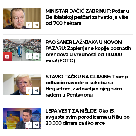
MINISTAR DAČIĆ ZABRINUT: Požar u
Deliblatskoj peščari zahvatio je više
od 700 hektara
PAO ŠANER LAŽNJAKA U NOVOM
PAZARU: Zaplenjene kopije poznatih
brendova u vrednosti od 110.000
evra! (FOTO)
STAVIO TAČKU NA GLASINE: Tramp
odbacio navode o sukobu sa
Hegsetom, zadovoljan njegovim
radom u Pentagonu
LEPA VEST ZA NIŠLIJE: Oko 15.
avgusta svim porodicama u Nišu po
20.000 dinara za školarce