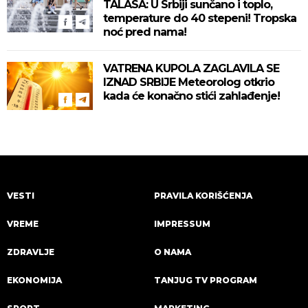
TALASA: U Srbiji sunčano i toplo,
temperature do 40 stepeni! Tropska
noć pred nama!
VATRENA KUPOLA ZAGLAVILA SE
IZNAD SRBIJE Meteorolog otkrio
kada će konačno stići zahlađenje!
VESTI
PRAVILA KORIŠĆENJA
VREME
IMPRESSUM
ZDRAVLJE
O NAMA
EKONOMIJA
TANJUG TV PROGRAM