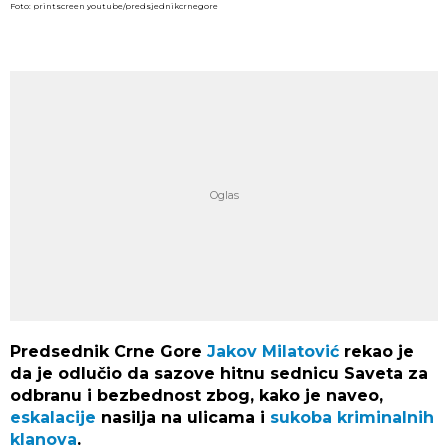
Foto: printscreen youtube/predsjednikcrnegore
Predsednik Crne Gore
Jakov Milatović
rekao je
da je odlučio da sazove hitnu sednicu Saveta za
odbranu i bezbednost zbog, kako je naveo,
eskalacije
nasilja na ulicama i
sukoba kriminalnih
klanova
.