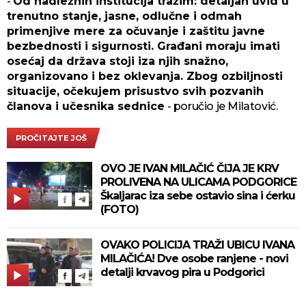
-
Od nadležnih institucija tražim: detaljan uvid u
trenutno stanje, ⁠jasne, odlučne i odmah
primenjive mere za očuvanje i zaštitu javne
bezbednosti i sigurnosti. Građani moraju imati
osećaj da država stoji iza njih snažno,
organizovano i bez oklevanja. Zbog ozbiljnosti
situacije, očekujem prisustvo svih pozvanih
članova i učesnika sednice
- poručio je Milatović.
PROČITAJTE JOŠ
OVO JE IVAN MILAČIĆ ČIJA JE KRV
PROLIVENA NA ULICAMA PODGORICE
Škaljarac iza sebe ostavio sina i ćerku
(FOTO)
OVAKO POLICIJA TRAŽI UBICU IVANA
MILAČIĆA! Dve osobe ranjene - novi
detalji krvavog pira u Podgorici