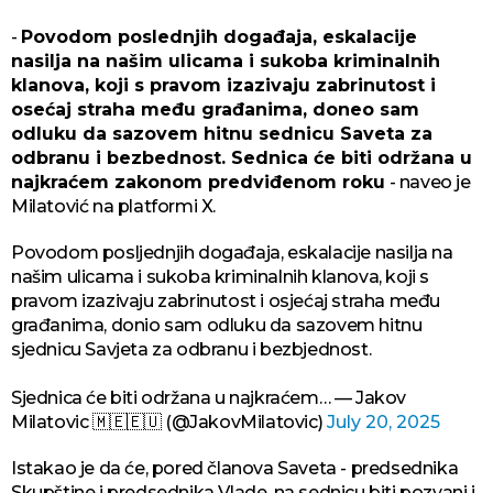
-
Povodom poslednjih događaja, eskalacije
nasilja na našim ulicama i sukoba kriminalnih
klanova, koji s pravom izazivaju zabrinutost i
osećaj straha među građanima, doneo sam
odluku da sazovem hitnu sednicu Saveta za
odbranu i bezbednost. Sednica će biti održana u
najkraćem zakonom predviđenom roku
- naveo je
Milatović na platformi X.
Povodom posljednjih događaja, eskalacije nasilja na
našim ulicama i sukoba kriminalnih klanova, koji s
pravom izazivaju zabrinutost i osjećaj straha među
građanima, donio sam odluku da sazovem hitnu
sjednicu Savjeta za odbranu i bezbjednost.
Sjednica će biti održana u najkraćem… — Jakov
Milatovic 🇲🇪🇪🇺 (@JakovMilatovic)
July 20, 2025
Istakao je da će, pored članova Saveta - predsednika
Skupštine i predsednika Vlade, na sednicu biti pozvani i