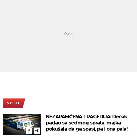
VESTI
NEZAPAMĆENA TRAGEDIJA: Dečak
padao sa sedmog sprata, majka
pokušala da ga spasi, pa i ona pala!