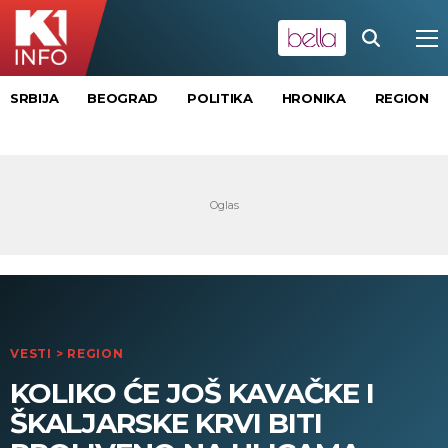
SRBIJA
BEOGRAD
POLITIKA
HRONIKA
REGION
VESTI
>
REGION
KOLIKO ĆE JOŠ KAVAČKE I
ŠKALJARSKE KRVI BITI