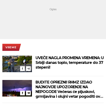
VREME
UVEČE NAGLA PROMENA VREMENA: U
Srbiji danas toplo, temperature do 37
stepeni!
BUDITE OPREZNI! RHMZ IZDAO
NAJNOVIJE UPOZORENJE NA
NEPOGODE Večeras će pljuskovi,
grmljavina i olujni vetar pogoditi ove
delove zemlje!