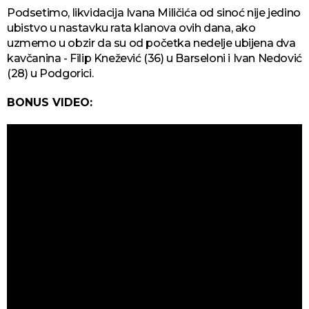
Podsetimo, likvidacija Ivana Miličića od sinoć nije jedino
ubistvo u nastavku rata klanova ovih dana, ako
uzmemo u obzir da su od početka nedelje ubijena dva
kavčanina - Filip Knežević (36) u Barseloni i Ivan Nedović
(28) u Podgorici.
BONUS VIDEO: