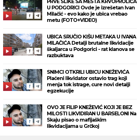
PRVE SLIKE SA MESTA KRVOPROLIĆA
U PODGORICI Ovde je izrešetan Ivan
Milačić - evo kako je ubica vrebao
metu (FOTO+VIDEO)
UBICA SRUČIO KIŠU METAKA U IVANA
MILAČIĆA Detalji brutalne likvidacije
škaljarca u Podgorici - rat klanova se
razbuktava
SNIMCI OTKRILI UBICU KNEŽEVIĆA
Plaćeni likvidator ostavio trag koji
menja tok istrage, cure novi detalji
egzekucije
OVO JE FILIP KNEŽEVIĆ KOJI JE BEZ
MILOSTI LIKVIDIRAN U BARSELONI Na
Skaju pisao o mafijaškim
likvidacijama u Grčkoj