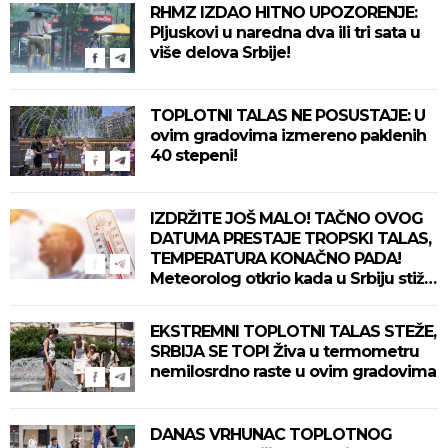
RHMZ IZDAO HITNO UPOZORENJE:
Pljuskovi u naredna dva ili tri sata u
više delova Srbije!
TOPLOTNI TALAS NE POSUSTAJE: U
ovim gradovima izmereno paklenih
40 stepeni!
IZDRŽITE JOŠ MALO! TAČNO OVOG
DATUMA PRESTAJE TROPSKI TALAS,
TEMPERATURA KONAČNO PADA!
Meteorolog otkrio kada u Srbiju stiže
zahlađenje!
EKSTREMNI TOPLOTNI TALAS STEŽE,
SRBIJA SE TOPI Živa u termometru
nemilosrdno raste u ovim gradovima
DANAS VRHUNAC TOPLOTNOG