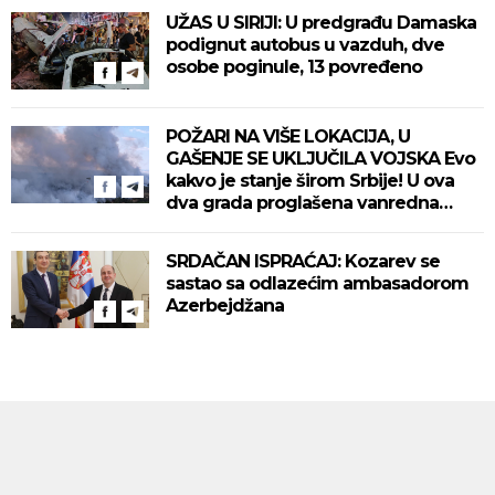
UŽAS U SIRIJI: U predgrađu Damaska
podignut autobus u vazduh, dve
osobe poginule, 13 povređeno
POŽARI NA VIŠE LOKACIJA, U
GAŠENJE SE UKLJUČILA VOJSKA Evo
kakvo je stanje širom Srbije! U ova
dva grada proglašena vanredna
situacija! (VIDEO)
SRDAČAN ISPRAĆAJ: Kozarev se
sastao sa odlazećim ambasadorom
Azerbejdžana