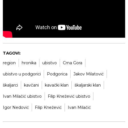
TAGOVI:
region
hronika
ubistvo
Crna Gora
ubistvo u podgorici
Podgorica
Jakov Milatović
škaljarci
kavčani
kavački klan
škaljarski klan
Ivan Milačić ubistvo
Filip Knežević ubistvo
Igor Nedović
Filip Knežević
Ivan Milačić