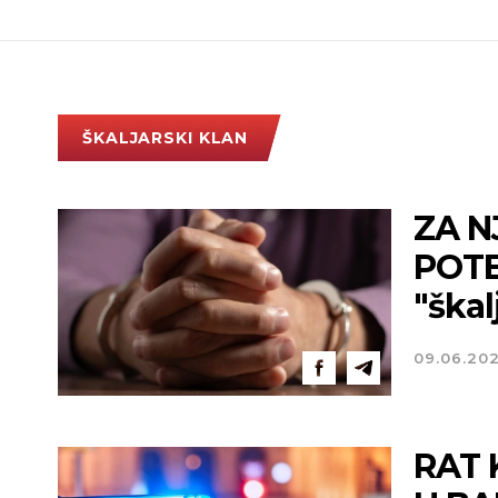
ŠKALJARSKI KLAN
ZA N
POTE
"škal
09.06.20
RAT 