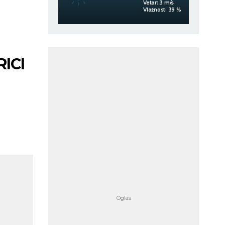
Vetar:
3
m/s
Vetar:
3
m/s
Vlažnost:
55
%
Vlažnost:
39
%
ICI