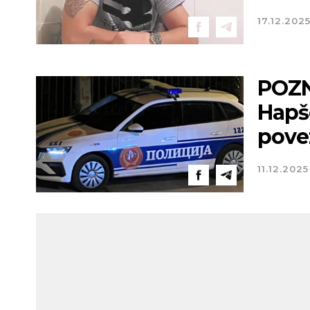
Vetar:
3
Vlažnost
17.12.202
POZN
Hapš
povez
11.12.2025