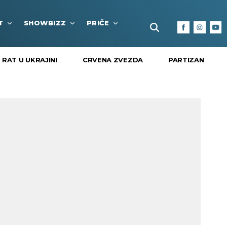
T
SHOWBIZZ
PRIČE
FUN BOX
KULTURA I
RAT U UKRAJINI
CRVENA ZVEZDA
PARTIZAN