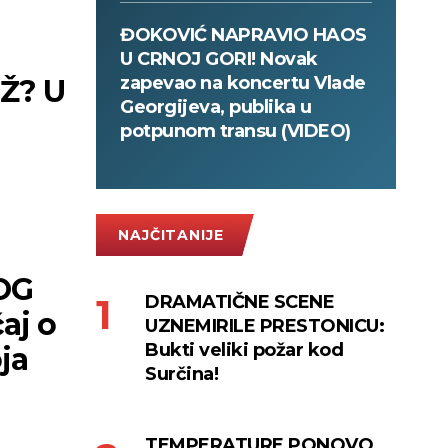
ĐOKOVIĆ NAPRAVIO HAOS
U CRNOJ GORI! Novak
zapevao na koncertu Vlade
Ž? U
Georgijeva, publika u
potpunom transu (VIDEO)
NAJČITANIJE
OG
DRAMATIČNE SCENE
aj o
UZNEMIRILE PRESTONICU:
Bukti veliki požar kod
ja
Surčina!
TEMPERATURE PONOVO