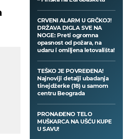
a
CRVENI ALARM U GRČKOJ!
DRŽAVA DIGLA SVE NA
NOGE: Preti ogromna
opasnost od požara, na
udaru i omiljena letovališta!
TEŠKO JE POVREĐENA!
Najnoviji detalji ubadanja
tinejdžerke (18) u samom
centru Beograda
PRONAĐENO TELO
MUŠKARCA NA UŠĆU KUPE
U SAVU!