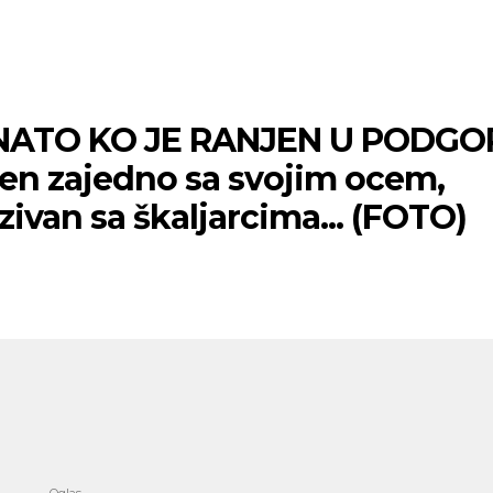
m/s
Vetar:
2
m/s
:
39
%
Vlažnost:
50
%
5
ATO KO JE RANJEN U PODGOR
en zajedno sa svojim ocem,
ivan sa škaljarcima... (FOTO)