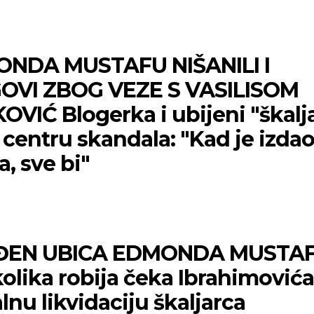
NDA MUSTAFU NIŠANILI I
OVI ZBOG VEZE S VASILISOM
VIĆ Blogerka i ubijeni "škalj
u centru skandala: "Kad je izda
a, sve bi"
5
Niš
Beog
ĐEN UBICA EDMONDA MUSTAF
Vedro nebo
Vedro nebo
olika robija čeka Ibrahimovića
p:
20
Min temp:
21
27
25
°C
°C
°
lnu likvidaciju škaljarca
p:
34
Max temp:
36
°C