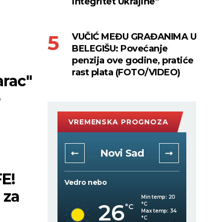
integritet Ukrajine"
VUČIĆ MEĐU GRAĐANIMA U
BELEGIŠU: Povećanje
penzija ove godine, pratiće
rast plata (FOTO/VIDEO)
arac"
o
VREMENSKA PROGNOZA
rad
Novi Sad
E!
Vedro nebo
Vedro 
 za
Min temp:
20
Min temp:
20
26
°C
°C
C
°C
Max temp:
33
Max temp:
34
°C
°C