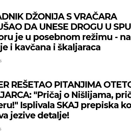
DNIK DŽONIJA S VRAČARA
ŠAO DA UNESE DROGU U SPU
voru je u posebnom režimu - na
je i kavčana i škaljaraca
6
ER REŠETAO PITANJIMA OTET
ARCA: "Pričaj o Nišlijama, prič
ru!" Isplivala SKAJ prepiska ko
va jezive detalje!
6