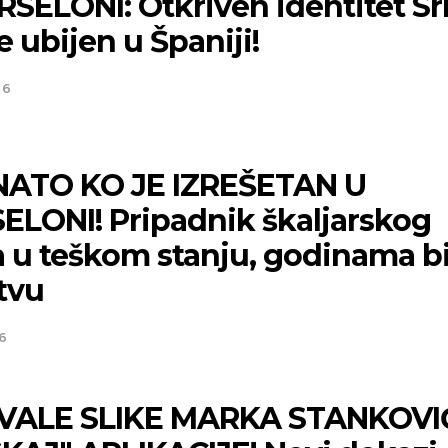
RSELONI: Otkriven identitet Sr
je ubijen u Španiji!
26
ATO KO JE IZREŠETAN U
ELONI! Pripadnik škaljarskog
a u teškom stanju, godinama b
tvu
6
IVALE SLIKE MARKA STANKOV