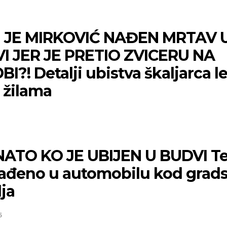
I JE MIRKOVIĆ NAĐEN MRTAV 
I JER JE PRETIO ZVICERU NA
I?! Detalji ubistva škaljarca l
 žilama
5
ATO KO JE UBIJEN U BUDVI Te
ađeno u automobilu kod grad
ja
5