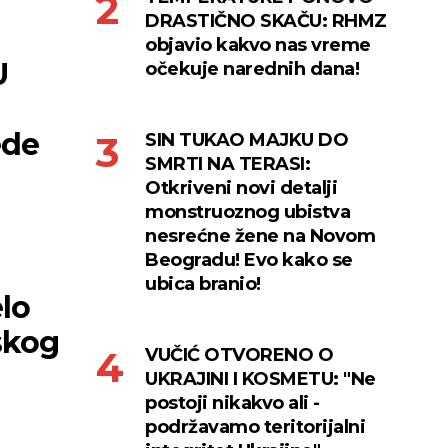
DRASTIČNO SKAČU: RHMZ
objavio kakvo nas vreme
U
očekuje narednih dana!
ede
SIN TUKAO MAJKU DO
SMRTI NA TERASI:
Otkriveni novi detalji
monstruoznog ubistva
nesrećne žene na Novom
Beogradu! Evo kako se
ubica branio!
lo
skog
VUČIĆ OTVORENO O
UKRAJINI I KOSMETU: "Ne
postoji nikakvo ali -
podržavamo teritorijalni