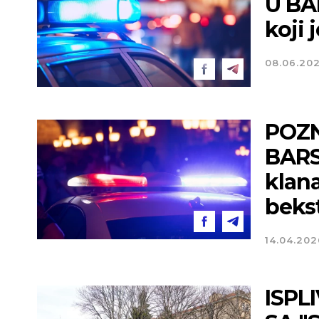
U BA
koji 
08.06.20
POZN
BARS
klan
beks
14.04.202
ISPL