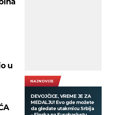
bina
io u
NAJNOVIJE
DEVOJČICE, VREME JE ZA
MEDALJU! Evo gde možete
IĆA
da gledate utakmicu Srbija
– Finska na Eurobasketu