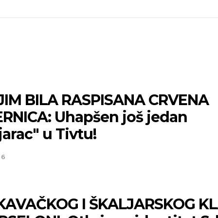
JIM BILA RASPISANA CRVENA
RNICA: Uhapšen još jedan
jarac" u Tivtu!
26
KAVAČKOG I ŠKALJARSKOG K