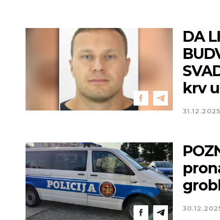
DA L
BUDV
SVADB
krv u
31.12.202
POZN
pron
grobl
30.12.202