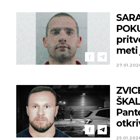
SARA
POKU
prit
meti 
27.01.202
ZVIC
ŠKALJ
Pante
otkri
25.01.202