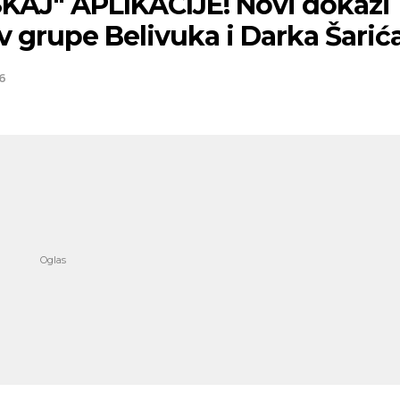
SKAJ" APLIKACIJE! Novi dokazi
v grupe Belivuka i Darka Šarić
6